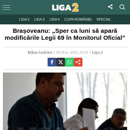
LIGA 2
LIGA 3
LIGA 4
CUPA ROMÂNIEI
SPECIAL
Brașoveanu: „Sper ca luni să apară
modificările Legii 69 în Monitorul Oficial”
Mihai Andries
08 Mar. 2015, 13:23
Liga 2