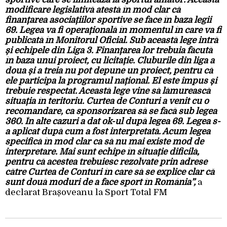
modificare legislativă atestă în mod clar că
finanțarea asociațiilor sportive se face în baza legii
69. Legea va fi operațională în momentul în care va fi
publicată în Monitorul Oficial. Sub această lege intră
și echipele din Liga 3. Finanțarea lor trebuia făcută
în baza unui proiect, cu licitație. Cluburile din liga a
doua și a treia nu pot depune un proiect, pentru că
ele participa la programul național. El este impus și
trebuie respectat. Această lege vine să lămurească
situația în teritoriu. Curtea de Conturi a venit cu o
recomandare, ca sponsorizarea să se facă sub legea
360. În alte cazuri a dat ok-ul după legea 69. Legea s-
a aplicat după cum a fost interpretată. Acum legea
specifică în mod clar ca să nu mai existe mod de
interpretare. Mai sunt echipe în situație dificilă,
pentru că acestea trebuiesc rezolvate prin adrese
către Curtea de Conturi în care să se explice clar că
sunt două moduri de a face sport în România”,
a
declarat Brașoveanu la Sport Total FM