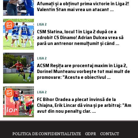
Afumați și a obținut prima victorie în Liga 2!
Valentin Stan mai vrea un atacant ...
LIGA 2
CSM Slatina, locul 1 în Liga 2 după ce a
zdrobit CS Dinamo! Adrian Dulcea vrea să
pară un antrenor nemulțumit și când ...
LIGA 2
ACSM Reșița are procentaj maxim în Liga 2,
Dorinel Munteanu vorbește tot mai mult de
promovare: ”Acesta e obiectivul ...
LIGA 2
FC Bihor Oradea a plecat învinsă de la
Chiajna, Erik Lincar dă vina și pe arbitraj: ”Am
avut din nou penalty clar. ...
POLITICA DE CONFIDENTIALITATE
GDPR
CONTACT