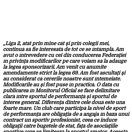
„Liga 2, atât prin mine cât și prin colegii mei,
continuă să fie interesată de tot ce se întâmplă. Am
avut o întrevedere cu cei din conducerea Federației
în privința modificărilor pe care voiam să la adauge
la legea sponsorizării. Am venit cu anumite
amendamente strict la legea 69. Am fost ascultați și
au considerat că cererile noastre sunt întemeiate.
Modificările au și fost puse în practică. O dată cu
publicarea în Monitorul Oficial se face delimitare
clară între sportul de performanță și sportul de
interes general. Diferența dintre cele două este una
foarte mare. Un club care participă la nivel de sport
de performanță are obligația de a angaja în baza unui
contract un sportiv profesionist, ceea ce induce
obligații către bugetele de stat, față de asociațiile
sportive care se limitează la sportul amator. Această