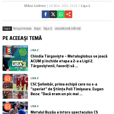
Mihai Andries
08 Mar. 2015, 13:23
Liga 2
tags:
brașoveanu
lege
liga 2
monitorul oficial
PE ACEEAȘI TEMĂ
LIGA 2
Chindia Târgoviște – Metaloglobus se joacă
ACUM și închide etapa a 2-a a Ligii 2.
Târgoviștenii, favoriți să ...
LIGA 2
CSC Şelimbăr, prima echipă care nu s-a
”speriat” de Știința Poli Timișoara. Eugen
Beza: ”Dacă eram un pic mai ...
LIGA 2
Metalul Buzău a întors spectaculos CS