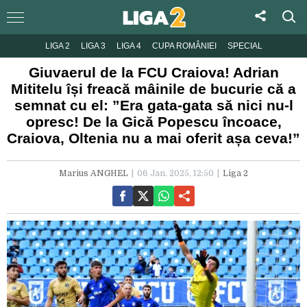
LIGA 2
LIGA 3
LIGA 4
CUPA ROMÂNIEI
SPECIAL
Giuvaerul de la FCU Craiova! Adrian
Mititelu își freacă mâinile de bucurie că a
semnat cu el: ”Era gata-gata să nici nu-l
opresc! De la Gică Popescu încoace,
Craiova, Oltenia nu a mai oferit așa ceva!”
Marius ANGHEL
06 Jan. 2025, 12:50
Liga 2