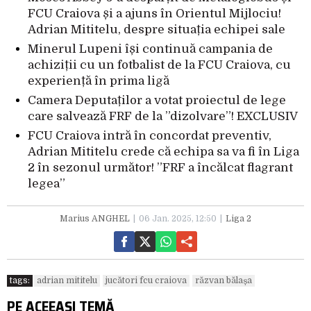
FCU Craiova și a ajuns în Orientul Mijlociu!
Adrian Mititelu, despre situația echipei sale
Minerul Lupeni își continuă campania de
achiziții cu un fotbalist de la FCU Craiova, cu
experiență în prima ligă
Camera Deputaților a votat proiectul de lege
care salvează FRF de la ”dizolvare”! EXCLUSIV
FCU Craiova intră în concordat preventiv,
Adrian Mititelu crede că echipa sa va fi în Liga
2 în sezonul următor! ”FRF a încălcat flagrant
legea”
Marius ANGHEL
06 Jan. 2025, 12:50
Liga 2
tags:
adrian mititelu
jucători fcu craiova
răzvan bălașa
PE ACEEAȘI TEMĂ