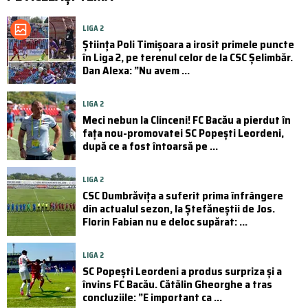
LIGA 2
Știința Poli Timișoara a irosit primele puncte
în Liga 2, pe terenul celor de la CSC Șelimbăr.
Dan Alexa: ”Nu avem ...
LIGA 2
Meci nebun la Clinceni! FC Bacău a pierdut în
fața nou-promovatei SC Popești Leordeni,
după ce a fost întoarsă pe ...
LIGA 2
CSC Dumbrăvița a suferit prima înfrângere
din actualul sezon, la Ștefăneștii de Jos.
Florin Fabian nu e deloc supărat: ...
LIGA 2
SC Popești Leordeni a produs surpriza și a
învins FC Bacău. Cătălin Gheorghe a tras
concluziile: ”E important ca ...