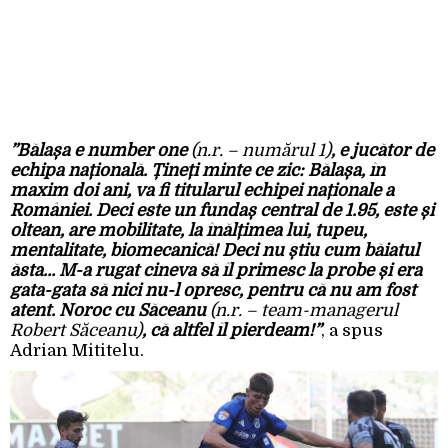
”Bălașa e number one
(n.r. – numărul 1)
, e jucător de
echipa națională. Țineți minte ce zic: Bălașa, în
maxim doi ani, va fi titularul echipei naționale a
României. Deci este un fundaș central de 1.95, este și
oltean, are mobilitate, la înălțimea lui, tupeu,
mentalitate, biomecanică! Deci nu știu cum băiatul
ăsta… M-a rugat cineva să îl primesc la probe și era
gata-gata să nici nu-l opresc, pentru că nu am fost
atent. Noroc cu Săceanu
(n.r. – team-managerul
Robert Săceanu)
, că altfel îl pierdeam!”
, a spus
Adrian Mititelu.