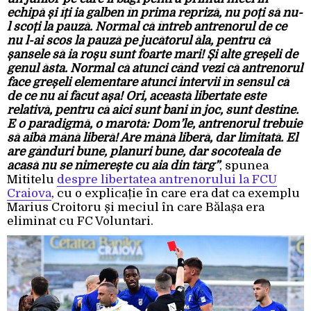
echipă și îți ia galben în prima repriză, nu poți să nu-
l scoți la pauză. Normal că întreb antrenorul de ce
nu l-ai scos la pauză pe jucătorul ăla, pentru că
șansele să ia roșu sunt foarte mari! Și alte greșeli de
genul ăsta. Normal că atunci când vezi că antrenorul
face greșeli elementare atunci intervii în sensul că
de ce nu ai făcut așa! Ori, această libertate este
relativă, pentru că aici sunt bani în joc, sunt destine.
E o paradigmă, o marotă: Dom’le, antrenorul trebuie
să aibă mână liberă! Are mână liberă, dar limitată. El
are gânduri bune, planuri bune, dar socoteala de
acasă nu se nimerește cu aia din târg”
, spunea
Mititelu
despre libertatea antrenorului la FCU
Craiova
, cu o explicație în care era dat ca exemplu
Marius Croitoru și meciul în care Bălașa era
eliminat cu FC Voluntari.