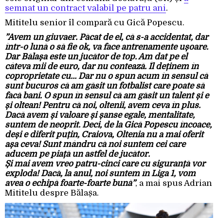
semnat un contract valabil pe patru ani
.
Mititelu senior îl compară cu Gică Popescu.
”Avem un giuvaer. Păcat de el, că s-a accidentat, dar
într-o lună o să fie ok, va face antrenamente ușoare.
Dar Bălașa este un jucător de top. Am dat pe el
câteva mii de euro, dar nu contează. Îl deținem în
coproprietate cu… Dar nu o spun acum în sensul că
sunt bucuros că am găsit un fotbalist care poate să
facă bani. O spun în sensul că am găsit un talent și e
și oltean! Pentru că noi, oltenii, avem ceva în plus.
Dacă avem și valoare și șanse egale, mentalitate,
suntem de neoprit. Deci, de la Gică Popescu încoace,
deși e diferit puțin, Craiova, Oltenia nu a mai oferit
așa ceva! Sunt mândru că noi suntem cei care
aducem pe piață un astfel de jucător.
Și mai avem vreo patru-cinci care cu siguranță vor
exploda! Dacă, la anul, noi suntem în Liga 1, vom
avea o echipă foarte-foarte bună”
, a mai spus Adrian
Mititelu despre Bălașa.