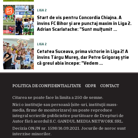
LIGA 2
Start de vis pentru Concordia Chiajna. A
învins FC Bihor și are punctaj maxim în Liga 2.
Adrian Scarlatache: ”Sunt mulțumit ...
LIGA 2
Cetatea Suceava, prima victorie în Liga 2! A
învins Târgu Mureș, dar Petre Grigoraș știe
că greul abia începe: ”Vedem ...
POLITICA DE CONFIDENTIALITATE
GDPR
CONTACT
Citarea se poate face în limita a 250 de semne.
Nici o instituţie sau persoană (site-uri, instituţii mass-
media, firme de monitorizare) nu poate reproduce
integral scrierile publicistice purtătoare de Drepturi de
Autor fără acordul S.C. GANDUL MEDIA NETWORK SRL.
Decizia ONJN nr. 1598/16.09.2021. Jocurile de noroc sunt
interzise minorilor.