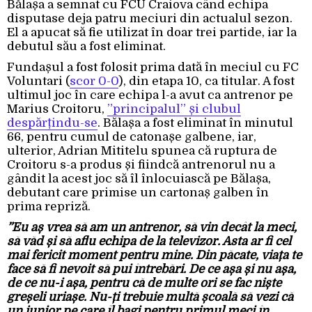
Bălașa a semnat cu FCU Craiova când echipa
disputase deja patru meciuri din actualul sezon.
El a apucat să fie utilizat în doar trei partide, iar la
debutul său a fost eliminat.
Fundașul a fost folosit prima dată în meciul cu FC
Voluntari (
scor 0-0
), din etapa 10, ca titular. A fost
ultimul joc în care echipa l-a avut ca antrenor pe
Marius Croitoru,
”principalul” și clubul
despărțindu-se
. Bălașa a fost eliminat în minutul
66, pentru cumul de catonașe galbene, iar,
ulterior, Adrian Mititelu spunea că ruptura de
Croitoru s-a produs și fiindcă antrenorul nu a
gândit la acest joc să îl înlocuiască pe Bălașa,
debutant care primise un cartonaș galben în
prima repriză.
”Eu aș vrea să am un antrenor, să vin decât la meci,
să văd și să aflu echipa de la televizor. Asta ar fi cel
mai fericit moment pentru mine. Din păcate, viața te
face să fi nevoit să pui întrebări. De ce așa și nu așa,
de ce nu-i așa, pentru că de multe ori se fac niște
greșeli uriașe. Nu-ți trebuie multă școală să vezi că
un junior pe care îl bagi pentru primul meci în