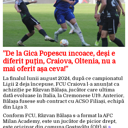
”De la Gică Popescu încoace, deși e
diferit puțin, Craiova, Oltenia, nu a
mai oferit așa ceva!”
La finalul lunii august 2024, după ce campionatul
Ligii 2 deja începuse, FCU Craiova l-a anunțat ca
achiziție pe Răzvan Bălașa, jucător care ultima
dată evoluase în Italia, la Cremonese U19. Anterior,
Bălașa fusese sub contract cu ACSO Filiași, echipă
din Liga 3.
Conform FCU, Răzvan Bălașa s-a format la AFC
Milan Academy, este un jucător de picior drept,
este originar din comuna Gostavățu (Olt) și
a