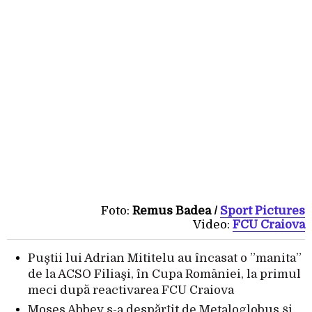
Foto:
Remus Badea /
Sport Pictures
Video:
FCU Craiova
Puştii lui Adrian Mititelu au încasat o ”manita”
de la ACSO Filiaşi, în Cupa României, la primul
meci după reactivarea FCU Craiova
Moses Abbey s-a despărțit de Metaloglobus și