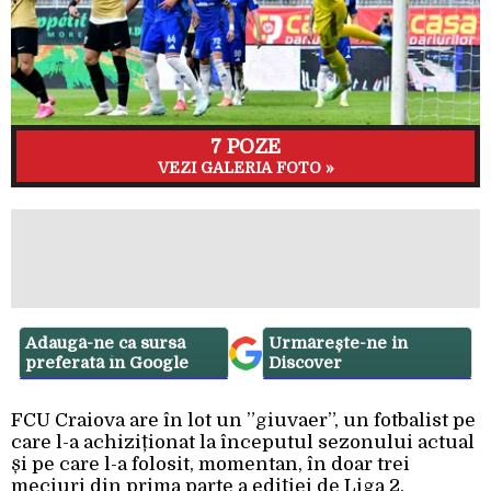
7 POZE
VEZI GALERIA FOTO »
Adaugă-ne ca sursă
Urmărește-ne in
preferată în Google
Discover
FCU Craiova are în lot un ”giuvaer”, un fotbalist pe
care l-a achiziționat la începutul sezonului actual
și pe care l-a folosit, momentan, în doar trei
meciuri din prima parte a ediției de Liga 2.