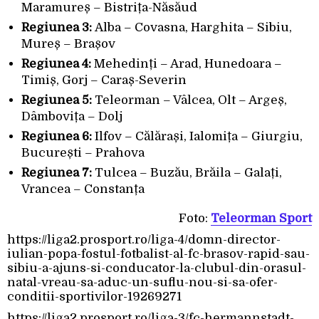
Maramureș – Bistrița-Năsăud
Regiunea 3:
Alba – Covasna, Harghita – Sibiu,
Mureș – Brașov
Regiunea 4:
Mehedinți – Arad, Hunedoara –
Timiș, Gorj – Caraș-Severin
Regiunea 5:
Teleorman – Vâlcea, Olt – Argeș,
Dâmbovița – Dolj
Regiunea 6:
Ilfov – Călărași, Ialomița – Giurgiu,
București – Prahova
Regiunea 7:
Tulcea – Buzău, Brăila – Galați,
Vrancea – Constanța
Foto:
Teleorman Sport
https://liga2.prosport.ro/liga-4/domn-director-
iulian-popa-fostul-fotbalist-al-fc-brasov-rapid-sau-
sibiu-a-ajuns-si-conducator-la-clubul-din-orasul-
natal-vreau-sa-aduc-un-suflu-nou-si-sa-ofer-
conditii-sportivilor-19269271
https://liga2.prosport.ro/liga-3/fc-hermannstadt-