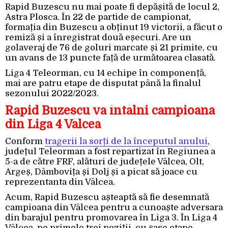
Rapid Buzescu nu mai poate fi depășită de locul 2,
Astra Plosca. În 22 de partide de campionat,
formația din Buzescu a obținut 19 victorii, a făcut o
remiză și a înregistrat două eșecuri. Are un
golaveraj de 76 de goluri marcate și 21 primite, cu
un avans de 13 puncte față de următoarea clasată.
Liga 4 Teleorman, cu 14 echipe în componență,
mai are patru etape de disputat până la finalul
sezonului 2022/2023.
Rapid Buzescu va întâlni campioana
din Liga 4 Vâlcea
Conform
tragerii la sorți de la începutul anului
,
județul Teleorman a fost repartizat în Regiunea a
5-a de către FRF, alături de județele Vâlcea, Olt,
Argeș, Dâmbovița și Dolj și a picat să joace cu
reprezentanta din Vâlcea.
Acum, Rapid Buzescu așteaptă să fie desemnată
campioana din Vâlcea pentru a cunoaște adversara
din barajul pentru promovarea în Liga 3. În Liga 4
Vâlcea, pe primele trei poziții, cu șase etape