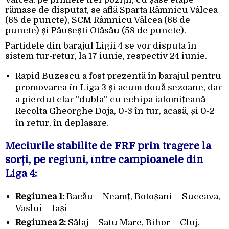
rămase de disputat, se află Sparta Râmnicu Vâlcea
(68 de puncte), SCM Râmnicu Vâlcea (66 de
puncte) și Păușești Otăsău (58 de puncte).
Partidele din barajul Ligii 4 se vor disputa în
sistem tur-retur, la 17 iunie, respectiv 24 iunie.
Rapid Buzescu a fost prezentă în barajul pentru
promovarea în Liga 3 și acum două sezoane, dar
a pierdut clar ”dubla” cu echipa ialomițeană
Recolta Gheorghe Doja, 0-3 în tur, acasă, și 0-2
în retur, în deplasare.
Meciurile stabilite de FRF prin tragere la
sorți, pe regiuni, între campioanele din
Liga 4:
Regiunea 1:
Bacău – Neamț, Botoșani – Suceava,
Vaslui – Iași
Regiunea 2:
Sălaj – Satu Mare, Bihor – Cluj,