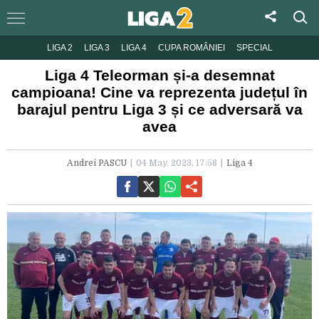
LIGA 2
LIGA 3
LIGA 4
CUPA ROMÂNIEI
SPECIAL
Liga 4 Teleorman și-a desemnat
campioana! Cine va reprezenta județul în
barajul pentru Liga 3 și ce adversară va
avea
Andrei PASCU
04 May. 2023, 17:58
Liga 4