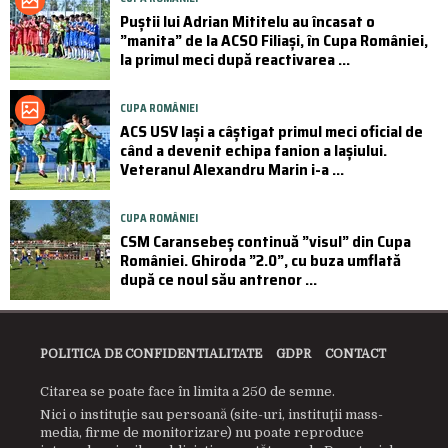
Puştii lui Adrian Mititelu au încasat o
”manita” de la ACSO Filiaşi, în Cupa României,
la primul meci după reactivarea ...
CUPA ROMÂNIEI
ACS USV Iași a câștigat primul meci oficial de
când a devenit echipa fanion a Iașiului.
Veteranul Alexandru Marin i-a ...
CUPA ROMÂNIEI
CSM Caransebeș continuă ”visul” din Cupa
României. Ghiroda ”2.0”, cu buza umflată
după ce noul său antrenor ...
POLITICA DE CONFIDENTIALITATE
GDPR
CONTACT
Citarea se poate face în limita a 250 de semne.
Nici o instituţie sau persoană (site-uri, instituţii mass-
media, firme de monitorizare) nu poate reproduce