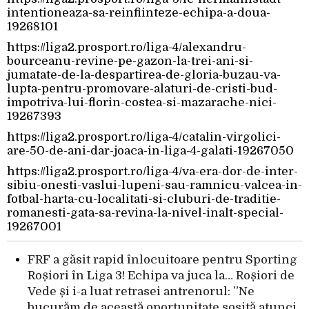
intentioneaza-sa-reinfiinteze-echipa-a-doua-
19268101
https://liga2.prosport.ro/liga-4/alexandru-
bourceanu-revine-pe-gazon-la-trei-ani-si-
jumatate-de-la-despartirea-de-gloria-buzau-va-
lupta-pentru-promovare-alaturi-de-cristi-bud-
impotriva-lui-florin-costea-si-mazarache-nici-
19267393
https://liga2.prosport.ro/liga-4/catalin-virgolici-
are-50-de-ani-dar-joaca-in-liga-4-galati-19267050
https://liga2.prosport.ro/liga-4/va-era-dor-de-inter-
sibiu-onesti-vaslui-lupeni-sau-ramnicu-valcea-in-
fotbal-harta-cu-localitati-si-cluburi-de-traditie-
romanesti-gata-sa-revina-la-nivel-inalt-special-
19267001
FRF a găsit rapid înlocuitoare pentru Sporting
Roșiori în Liga 3! Echipa va juca la… Roșiori de
Vede și i-a luat retrasei antrenorul: ”Ne
bucurăm de această oportunitate sosită atunci