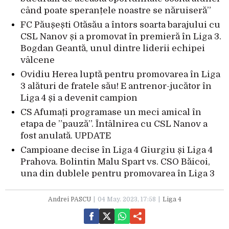
când poate speranțele noastre se năruiseră”
FC Păușești Otăsău a întors soarta barajului cu
CSL Nanov și a promovat în premieră în Liga 3.
Bogdan Geantă, unul dintre liderii echipei
vâlcene
Ovidiu Herea luptă pentru promovarea în Liga
3 alături de fratele său! E antrenor-jucător în
Liga 4 și a devenit campion
CS Afumați programase un meci amical în
etapa de ”pauză”. Întâlnirea cu CSL Nanov a
fost anulată. UPDATE
Campioane decise în Liga 4 Giurgiu și Liga 4
Prahova. Bolintin Malu Spart vs. CSO Băicoi,
una din dublele pentru promovarea în Liga 3
Andrei PASCU
04 May. 2023, 17:58
Liga 4