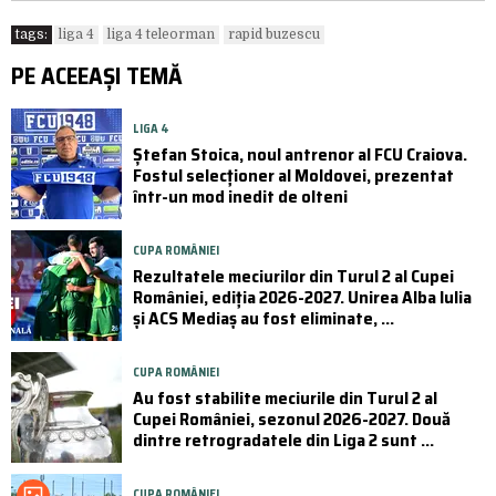
tags:
liga 4
liga 4 teleorman
rapid buzescu
PE ACEEAȘI TEMĂ
LIGA 4
Ștefan Stoica, noul antrenor al FCU Craiova.
Fostul selecționer al Moldovei, prezentat
într-un mod inedit de olteni
CUPA ROMÂNIEI
Rezultatele meciurilor din Turul 2 al Cupei
României, ediția 2026-2027. Unirea Alba Iulia
și ACS Mediaș au fost eliminate, ...
CUPA ROMÂNIEI
Au fost stabilite meciurile din Turul 2 al
Cupei României, sezonul 2026-2027. Două
dintre retrogradatele din Liga 2 sunt ...
CUPA ROMÂNIEI