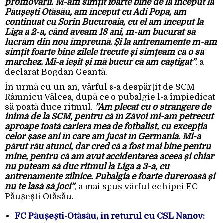
promovării. M-am simțit foarte bine de la început la
Păușești Otăsău, am început cu Adi Popa, am
continuat cu Sorin Bucuroaia, cu el am început la
Liga a 2-a, când aveam 18 ani, m-am bucurat să
lucrăm din nou împreună. Și la antrenamente m-am
simțit foarte bine zilele trecute și simțeam că o să
marchez. Mi-a ieșit și mă bucur că am câștigat”
, a
declarat Bogdan Geantă.
În urmă cu un an, vârful s-a despărțit de SCM
Râmnicu Vâlcea, după ce o pubalgie l-a împiedicat
să poată duce ritmul.
”Am plecat cu o strângere de
inimă de la SCM, pentru că în Zăvoi mi-am petrecut
aproape toată cariera mea de fotbalist, cu excepția
celor șase ani în care am jucat în Germania. Mi-a
părut rău atunci, dar cred că a fost mai bine pentru
mine, pentru că am avut accidentarea aceea și chiar
nu puteam să duc ritmul la Liga a 3-a, cu
antrenamente zilnice. Pubalgia e foarte dureroasă și
nu te lasă să joci”
, a mai spus vârful echipei FC
Păușești Otăsău.
FC Păușești-Otăsău, în returul cu CSL Nanov: