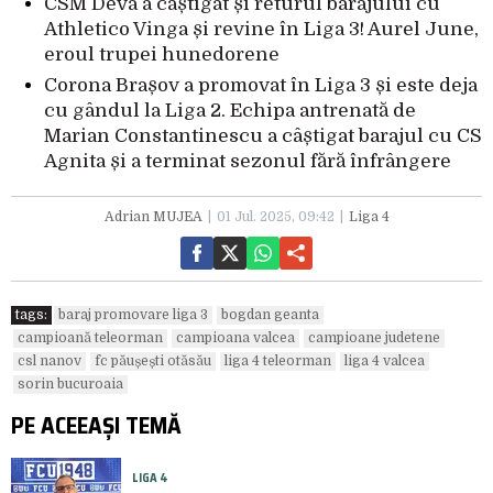
CSM Deva a câștigat și returul barajului cu
Athletico Vinga și revine în Liga 3! Aurel June,
eroul trupei hunedorene
Corona Brașov a promovat în Liga 3 și este deja
cu gândul la Liga 2. Echipa antrenată de
Marian Constantinescu a câștigat barajul cu CS
Agnita și a terminat sezonul fără înfrângere
Adrian MUJEA
01 Jul. 2025, 09:42
Liga 4
tags:
baraj promovare liga 3
bogdan geanta
campioană teleorman
campioana valcea
campioane judetene
csl nanov
fc păușești otăsău
liga 4 teleorman
liga 4 valcea
sorin bucuroaia
PE ACEEAȘI TEMĂ
LIGA 4