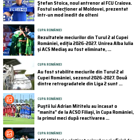
Ștefan Stoica, noul antrenor al FCU Craiova.
Fostul selecționer al Moldovei, prezentat
într-un mod inedit de olteni
CUPA ROMÂNIEI
Rezultatele meciurilor din Turul 2 al Cupei
României, ediția 2026-2027. Unirea Alba Iulia
și ACS Mediaș au fost eliminate, ...
CUPA ROMÂNIEI
Au fost stabilite meciurile din Turul 2 al
Cupei României, sezonul 2026-2027. Două
dintre retrogradatele din Liga 2 sunt ...
CUPA ROMÂNIEI
Puştii lui Adrian Mititelu au încasat o
”manita” de la ACSO Filiaşi, în Cupa României,
la primul meci după reactivarea ...
CUPA ROMÂNIEI