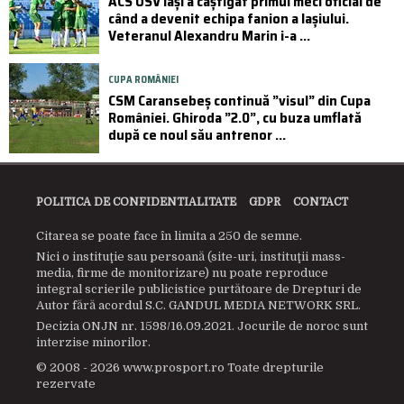
ACS USV Iași a câștigat primul meci oficial de
când a devenit echipa fanion a Iașiului.
Veteranul Alexandru Marin i-a ...
CUPA ROMÂNIEI
CSM Caransebeș continuă ”visul” din Cupa
României. Ghiroda ”2.0”, cu buza umflată
după ce noul său antrenor ...
POLITICA DE CONFIDENTIALITATE
GDPR
CONTACT
Citarea se poate face în limita a 250 de semne.
Nici o instituţie sau persoană (site-uri, instituţii mass-
media, firme de monitorizare) nu poate reproduce
integral scrierile publicistice purtătoare de Drepturi de
Autor fără acordul S.C. GANDUL MEDIA NETWORK SRL.
Decizia ONJN nr. 1598/16.09.2021. Jocurile de noroc sunt
interzise minorilor.
© 2008 - 2026 www.prosport.ro Toate drepturile
rezervate