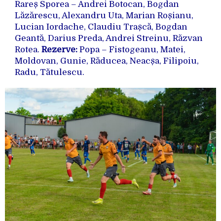
Rareș Sporea – Andrei Botocan, Bogdan
Lăzărescu, Alexandru Uta, Marian Roșianu,
Lucian Iordache, Claudiu Trașcă, Bogdan
Geantă, Darius Preda, Andrei Streinu, Răzvan
Rotea.
Rezerve:
Popa – Fistogeanu, Matei,
Moldovan, Gunie, Răducea, Neacșa, Filipoiu,
Radu, Tătulescu.