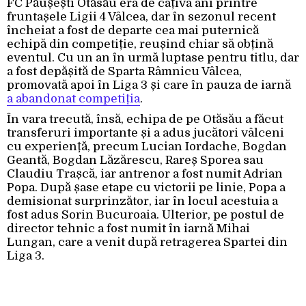
FC Păușești Otăsău era de câțiva ani printre
fruntașele Ligii 4 Vâlcea, dar în sezonul recent
încheiat a fost de departe cea mai puternică
echipă din competiție, reușind chiar să obțină
eventul. Cu un an în urmă luptase pentru titlu, dar
a fost depășită de Sparta Râmnicu Vâlcea,
promovată apoi în Liga 3 și care în pauza de iarnă
a abandonat competiția
.
În vara trecută, însă, echipa de pe Otăsău a făcut
transferuri importante și a adus jucători vâlceni
cu experiență, precum Lucian Iordache, Bogdan
Geantă, Bogdan Lăzărescu, Rareș Sporea sau
Claudiu Trașcă, iar antrenor a fost numit Adrian
Popa. După șase etape cu victorii pe linie, Popa a
demisionat surprinzător, iar în locul acestuia a
fost adus Sorin Bucuroaia. Ulterior, pe postul de
director tehnic a fost numit în iarnă Mihai
Lungan, care a venit după retragerea Spartei din
Liga 3.