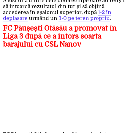
A fost una dintre cele două echipe care au reușit
să întoarcă rezultatul din tur și să obțină
accederea în eșalonul superior, după
1-2 în
deplasare
urmând un
3-0 pe teren propriu
.
FC Păușești Otăsău a promovat în
Liga 3 după ce a întors soarta
barajului cu CSL Nanov