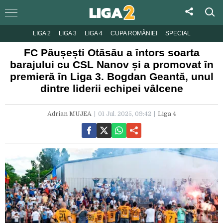
LIGA 2
LIGA 3
LIGA 4
CUPA ROMÂNIEI
SPECIAL
FC Păușești Otăsău a întors soarta
barajului cu CSL Nanov și a promovat în
premieră în Liga 3. Bogdan Geantă, unul
dintre liderii echipei vâlcene
Adrian MUJEA
01 Jul. 2025, 09:42
Liga 4