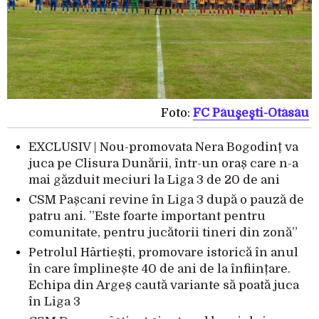
Foto:
FC Păuşeşti-Otăsău
EXCLUSIV | Nou-promovata Nera Bogodinț va
juca pe Clisura Dunării, într-un oraș care n-a
mai găzduit meciuri la Liga 3 de 20 de ani
CSM Pașcani revine în Liga 3 după o pauză de
patru ani. ”Este foarte important pentru
comunitate, pentru jucătorii tineri din zonă”
Petrolul Hârtiești, promovare istorică în anul
în care împlinește 40 de ani de la înființare.
Echipa din Argeș caută variante să poată juca
în Liga 3