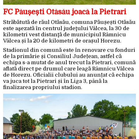
FC Păușești Otăsău joacă la Pietrari
Străbătută de răul Otăsău, comuna Păușești Otăsău
este aşezată în centrul judeţului Vâlcea, la 30 de
kilometri vest distanţă de municipiul Râmnicu
Vâlcea și la 20 de kilometri de orașul Horezu.
Stadionul din comună este în renovare cu fonduri
de la primărie și Consiliul Județean, astfel că
echipa s-a mutat de anul trecut la Pietrari, comună
aflată direct pe drumul care leagă Râmnicu Vâlcea
de Horezu. Oficialii clubului au anunțat că echipa
va juca tot la Pietrari și în Liga 3, până la
finalizarea propriului stadion.