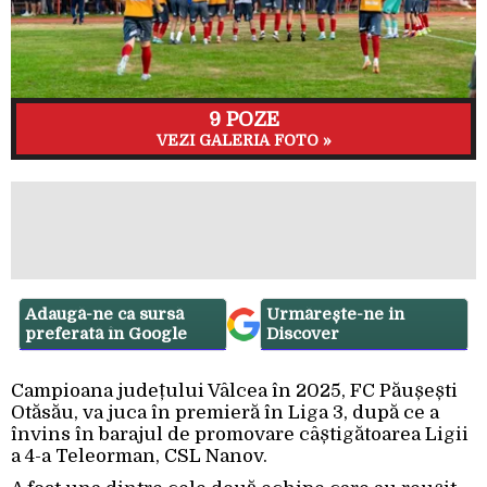
9 POZE
VEZI GALERIA FOTO »
Adaugă-ne ca sursă
Urmărește-ne in
preferată în Google
Discover
Campioana județului Vâlcea în 2025, FC Păușești
Otăsău, va juca în premieră în Liga 3, după ce a
învins în barajul de promovare câștigătoarea Ligii
a 4-a Teleorman, CSL Nanov.