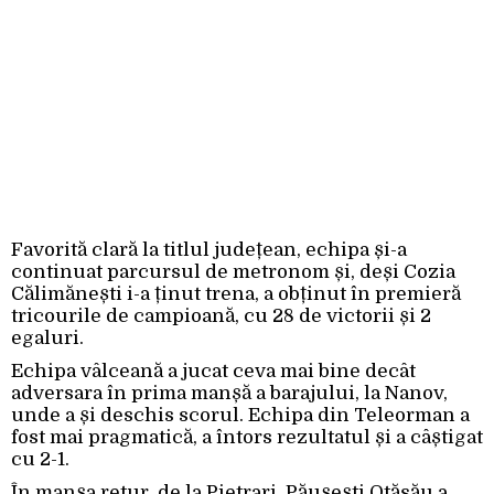
Favorită clară la titlul județean, echipa și-a
continuat parcursul de metronom și, deși Cozia
Călimănești i-a ținut trena, a obținut în premieră
tricourile de campioană, cu 28 de victorii și 2
egaluri.
Echipa vâlceană a jucat ceva mai bine decât
adversara în prima manșă a barajului, la Nanov,
unde a și deschis scorul. Echipa din Teleorman a
fost mai pragmatică, a întors rezultatul și a câștigat
cu 2-1.
În manșa retur, de la Pietrari, Păușești Otăsău a