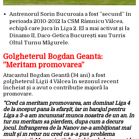
Antrenorul Sorin Bucuroaia a fost ”secund” în
perioada 2010-2012 la CSM Râmnicu Vâlcea,
echipă care juca în Liga 2. El a mai activat și la
Dinamo II, Daco-Getica București sau Turris
Oltul Turnu Măgurele.
Golgheterul Bogdan Geantă:
”Meritam promovarea”
Atacantul Bogdan Geantă (34 ani) a fost
golgheterul Ligii 4 Vâlcea în sezonul recent
încheiat și a avut o contribuție majoră la
promovare.
”Cred că meritam promovarea, am dominat Liga 4
de la început până la sfârșit, iar în barajul pentru
Liga a 3-a am încununat munca noastră de un an. În
tur nu meritam să pierdem, după cum a decurs
jocul. Înfrângerea de la Nanov ne-a ambiționat mai
mult și în retur nu cred că s-a pus problema