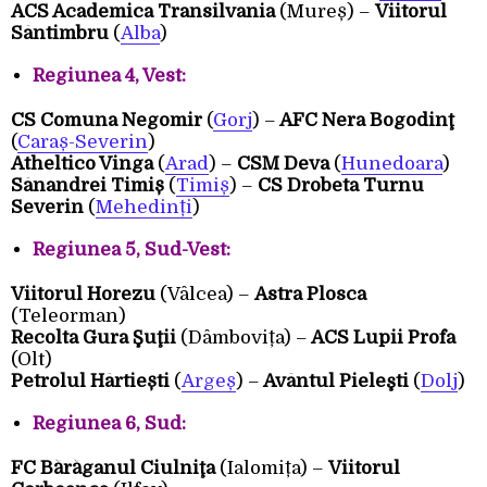
ACS Academica Transilvania
(Mureș) –
Viitorul
Sântimbru
(
Alba
)
Regiunea 4, Vest:
CS Comuna Negomir
(
Gorj
) –
AFC Nera Bogodinţ
(
Caraș-Severin
)
Atheltico Vinga
(
Arad
) –
CSM Deva
(
Hunedoara
)
Sânandrei Timiș
(
Timiș
) –
CS Drobeta Turnu
Severin
(
Mehedinți
)
Regiunea 5, Sud-Vest:
Viitorul Horezu
(Vâlcea) –
Astra Plosca
(Teleorman)
Recolta Gura Şuţii
(Dâmbovița) –
ACS Lupii Profa
(Olt)
Petrolul Hârtiești
(
Argeș
) –
Avântul Pieleşti
(
Dolj
)
Regiunea 6, Sud:
FC Bărăganul Ciulniţa
(Ialomița) –
Viitorul