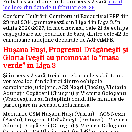
Fotbal a stabilit duelurile din această vară
a avut
loc încă din data de 11 februarie 2026
.
Conform Hotărârii Comitetului Executiv al FRF din
29 mai 2014, promovează din Liga 4 în Liga 3, în
ediţia 2026/2027, în mod normal, cele 21 de echipe
câştigătoare ale jocurilor de baraj dintre cele 42 de
campioane judeţene declarate de AJF/AMFB.
Huşana Huşi, Progresul Drăgăneşti și
Gloria Iveşti au promovat la ”masa
verde” în Liga 3
Și în această vară, trei dintre barajele stabilite nu
vor avea loc, fiindcă trei dintre echipele
campionate județene, ACS Negri (Bacău), Victoria
Adunaţii Copăceni (Giurgiu) și Victoria Gologanu
(Vrancea), nu au îndeplinit condițiile minime de
participare în această dublă manșă.
Meciurile CSM Huşana Huşi (Vaslui) – ACS Negri
(Bacău), Progresul Drăgăneşti (Prahova) – Victoria
Adunaţii Copăceni (Giurgiu) și Victoria Gologanu
(Vrancea) – CS Gloria Iveşti (Galați) nu vor avea