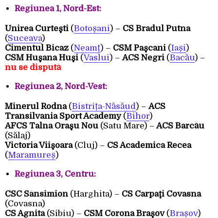
Regiunea 1, Nord-Est:
Unirea Curteşti
(
Botoșani
) –
CS Bradul Putna
(
Suceava
)
Cimentul Bicaz
(
Neamț
) –
CSM Paşcani
(
Iași
)
CSM Huşana Huşi
(
Vaslui
) –
ACS Negri
(
Bacău
) –
nu se dispută
Regiunea 2, Nord-Vest:
Minerul Rodna
(
Bistrița-Năsăud
) –
ACS
Transilvania Sport Academy
(
Bihor
)
AFCS Talna Oraşu Nou
(Satu Mare) –
ACS Barcău
(Sălaj)
Victoria Viişoara
(Cluj) –
CS Academica Recea
(
Maramureș
)
Regiunea 3, Centru:
CSC Sânsimion
(Harghita) –
CS Carpaţi Covasna
(Covasna)
CS Agnita
(Sibiu) –
CSM Corona Braşov
(
Brașov
)