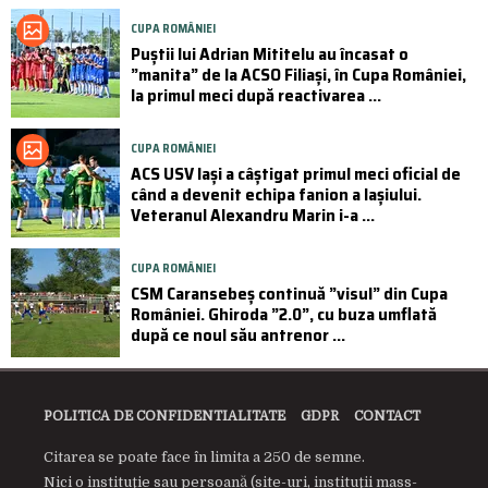
CUPA ROMÂNIEI
Puştii lui Adrian Mititelu au încasat o
”manita” de la ACSO Filiaşi, în Cupa României,
la primul meci după reactivarea ...
CUPA ROMÂNIEI
ACS USV Iași a câștigat primul meci oficial de
când a devenit echipa fanion a Iașiului.
Veteranul Alexandru Marin i-a ...
CUPA ROMÂNIEI
CSM Caransebeș continuă ”visul” din Cupa
României. Ghiroda ”2.0”, cu buza umflată
după ce noul său antrenor ...
POLITICA DE CONFIDENTIALITATE
GDPR
CONTACT
Citarea se poate face în limita a 250 de semne.
Nici o instituţie sau persoană (site-uri, instituţii mass-