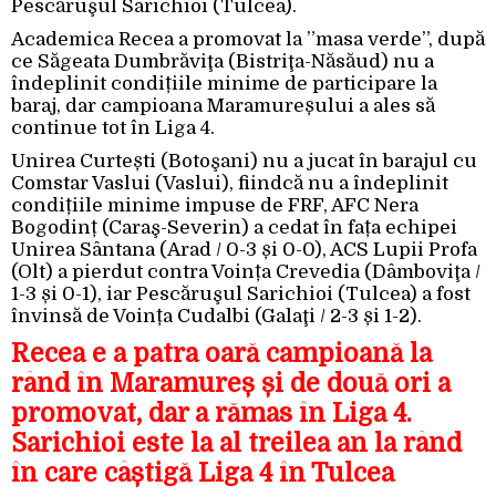
Pescăruşul Sarichioi (Tulcea).
Academica Recea a promovat la ”masa verde”, după
ce Săgeata Dumbrăviţa (Bistriţa-Năsăud) nu a
îndeplinit condițiile minime de participare la
baraj, dar campioana Maramureșului a ales să
continue tot în Liga 4.
Unirea Curtești (Botoşani) nu a jucat în barajul cu
Comstar Vaslui (Vaslui), fiindcă nu a îndeplinit
condițiile minime impuse de FRF, AFC Nera
Bogodinț (Caraş-Severin) a cedat în fața echipei
Unirea Sântana (Arad / 0-3 și 0-0), ACS Lupii Profa
(Olt) a pierdut contra Voința Crevedia (Dâmboviţa /
1-3 și 0-1), iar Pescăruşul Sarichioi (Tulcea) a fost
învinsă de Voința Cudalbi (Galaţi / 2-3 și 1-2).
Recea e a patra oară campioană la
rând în Maramureș și de două ori a
promovat, dar a rămas în Liga 4.
Sarichioi este la al treilea an la rând
în care câștigă Liga 4 în Tulcea