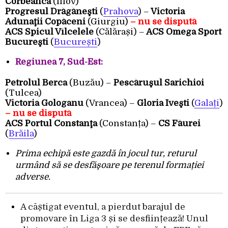
Corbeanca
(Ilfov)
Progresul Drăgăneşti
(
Prahova
) –
Victoria
Adunaţii Copăceni
(Giurgiu)
– nu se dispută
ACS Spicul Vîlcelele
(Călărași) –
ACS Omega Sport
Bucureşti
(
București
)
Regiunea 7, Sud-Est:
Petrolul Berca
(Buzău) –
Pescăruşul Sarichioi
(Tulcea)
Victoria Gologanu
(Vrancea) –
Gloria Iveşti
(
Galați
)
– nu se dispută
ACS Portul Constanţa
(Constanța) –
CS Făurei
(
Brăila
)
Prima echipă este gazdă în jocul tur, returul
urmând să se desfăşoare pe terenul formației
adverse.
A câștigat eventul, a pierdut barajul de
promovare în Liga 3 și se desființează! Unul