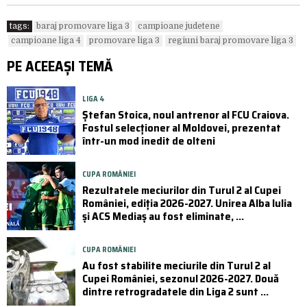
tags:
baraj promovare liga 3
campioane judetene
campioane liga 4
promovare liga 3
regiuni baraj promovare liga 3
PE ACEEAȘI TEMĂ
LIGA 4
Ștefan Stoica, noul antrenor al FCU Craiova.
Fostul selecționer al Moldovei, prezentat
într-un mod inedit de olteni
CUPA ROMÂNIEI
Rezultatele meciurilor din Turul 2 al Cupei
României, ediția 2026-2027. Unirea Alba Iulia
și ACS Mediaș au fost eliminate, ...
CUPA ROMÂNIEI
Au fost stabilite meciurile din Turul 2 al
Cupei României, sezonul 2026-2027. Două
dintre retrogradatele din Liga 2 sunt ...