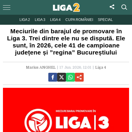
LIGA 2
LIGA 3
LIGA 4
CUPA ROMÂNIEI
SPECIAL
Meciurile din barajul de promovare în
Liga 3. Trei dintre ele nu se dispută. Ele
sunt, în 2026, cele 41 de campioane
județene și ”regina” Bucureștiului
Marius ANGHEL
17 Jun. 2026, 12:01
Liga 4