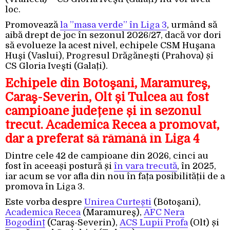
loc.
Promovează
la ”masa verde” în Liga 3
, urmând să
aibă drept de joc în sezonul 2026/27, dacă vor dori
să evolueze la acest nivel, echipele CSM Huşana
Huşi (Vaslui), Progresul Drăgăneşti (Prahova) și
CS Gloria Iveşti (Galați).
Echipele din Botoşani, Maramureş,
Caraş-Severin, Olt și Tulcea au fost
campioane județene și în sezonul
trecut. Academica Recea a promovat,
dar a preferat să rămână în Liga 4
Dintre cele 42 de campioane din 2026, cinci au
fost în aceeași postură și
în vara trecută
, în 2025,
iar acum se vor afla din nou în fața posibilității de a
promova în Liga 3.
Este vorba despre
Unirea Curtești
(Botoşani),
Academica Recea
(Maramureş),
AFC Nera
Bogodinț
(Caraş-Severin),
ACS Lupii Profa
(Olt) și