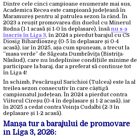
Dintre cele cinci campioane enumerate mai sus,
Academica Recea este campioană județeană în
Maramureș pentru al patrulea sezon la rând. În
2023 a reușit promovarea din duelul cu Minerul
Rodna (1-1 acasă și 1-0 în deplasare), însă
nu s-a
înscris în Liga 3
, în 2024 a pierdut barajul cu CS
Diosig Bihardioszeg (0-5 în deplasare și 0-4
acasă), iar în 2025, așa cum spuneam, a trecut la
”masa verde” de Săgeata Dumbrăviţa (Bistriţa-
Năsăud), care nu îndeplinise condițiile minime de
participare la baraj, dar a preferat să continue tot
în Liga 4!
În schimb, Pescăruşul Sarichioi (Tulcea) este la al
treilea sezon consecutiv în care câștigă
campionatul județean. În 2024 a pierdut contra
Viitorul Cireșu (0-4 în deplasare și 1-2 acasă), iar
în 2025 a cedat contra Voinţa Cudalbi (2-3 în
deplasare și 1-2 acasă).
Manșa tur a barajului de promovare
în Liga 3, 2026: