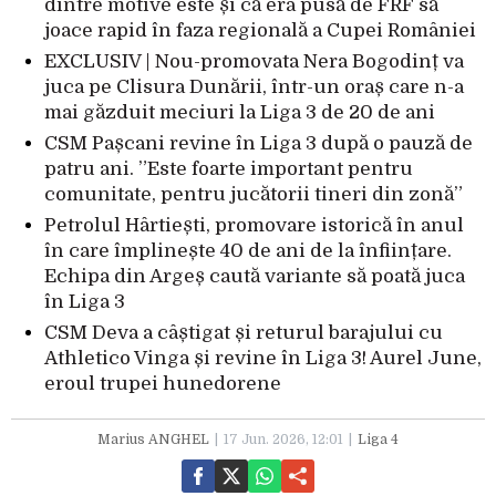
dintre motive este și că era pusă de FRF să
joace rapid în faza regională a Cupei României
EXCLUSIV | Nou-promovata Nera Bogodinț va
juca pe Clisura Dunării, într-un oraș care n-a
mai găzduit meciuri la Liga 3 de 20 de ani
CSM Pașcani revine în Liga 3 după o pauză de
patru ani. ”Este foarte important pentru
comunitate, pentru jucătorii tineri din zonă”
Petrolul Hârtiești, promovare istorică în anul
în care împlinește 40 de ani de la înființare.
Echipa din Argeș caută variante să poată juca
în Liga 3
CSM Deva a câștigat și returul barajului cu
Athletico Vinga și revine în Liga 3! Aurel June,
eroul trupei hunedorene
Marius ANGHEL
17 Jun. 2026, 12:01
Liga 4