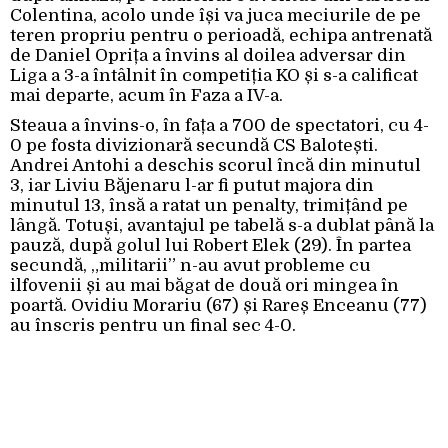
Colentina, acolo unde își va juca meciurile de pe
teren propriu pentru o perioadă, echipa antrenată
de Daniel Oprița a învins al doilea adversar din
Liga a 3-a întâlnit în competiția KO și s-a calificat
mai departe, acum în Faza a IV-a.
Steaua a învins-o, în fața a 700 de spectatori, cu 4-
0 pe fosta divizionară secundă CS Balotești.
Andrei Antohi a deschis scorul încă din minutul
3, iar Liviu Băjenaru l-ar fi putut majora din
minutul 13, însă a ratat un penalty, trimițând pe
lângă. Totuși, avantajul pe tabelă s-a dublat până la
pauză, după golul lui Robert Elek (29). În partea
secundă, „militarii” n-au avut probleme cu
ilfovenii și au mai băgat de două ori mingea în
poartă. Ovidiu Morariu (67) și Rareș Enceanu (77)
au înscris pentru un final sec 4-0.