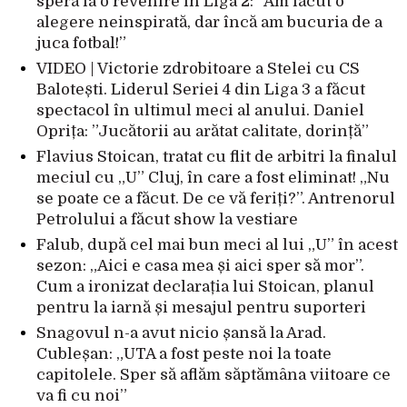
speră la o revenire în Liga 2: ”Am făcut o
alegere neinspirată, dar încă am bucuria de a
juca fotbal!”
VIDEO | Victorie zdrobitoare a Stelei cu CS
Balotești. Liderul Seriei 4 din Liga 3 a făcut
spectacol în ultimul meci al anului. Daniel
Oprița: ”Jucătorii au arătat calitate, dorință”
Flavius Stoican, tratat cu flit de arbitri la finalul
meciul cu „U” Cluj, în care a fost eliminat! „Nu
se poate ce a făcut. De ce vă feriți?”. Antrenorul
Petrolului a făcut show la vestiare
Falub, după cel mai bun meci al lui „U” în acest
sezon: „Aici e casa mea și aici sper să mor”.
Cum a ironizat declarația lui Stoican, planul
pentru la iarnă și mesajul pentru suporteri
Snagovul n-a avut nicio șansă la Arad.
Cubleșan: „UTA a fost peste noi la toate
capitolele. Sper să aflăm săptămâna viitoare ce
va fi cu noi”