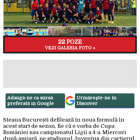
22 POZE
VEZI GALERIA FOTO »
Adaugă-ne ca sursă
Urmărește-ne in
preferată în Google
Discover
Steaua București defilează în noua formulă în
acest start de sezon, fie că e vorba de Cupa
României sau campionatul Ligii a 4-a. Miercuri
după-amiază, pe stadionul Juventus din cartierul