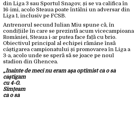
din Liga 3 sau Sportul Snagov, și se va califica în
16-imi, acolo Steaua poate întâlni un adversar din
Liga 1, inclusiv pe FCSB.
Antrenorul secund Iulian Miu spune că, în
condițiile în care se prezintă acum vicecampioana
României, Steaua i-ar putea face față cu brio.
Obiectivul principal al echipei rămâne însă
câștigarea campionatului și promovarea în Liga a
3-a, acolo unde se speră să se joace pe noul
stadion din Ghencea.
„Înainte de meci
nu eram așa optimist că o să
câștigăm
cu 4-0.
Simțeam
că o să