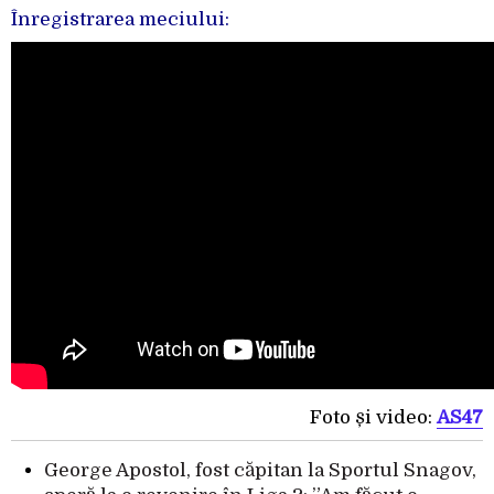
Înregistrarea meciului:
Foto și video:
AS47
George Apostol, fost căpitan la Sportul Snagov,