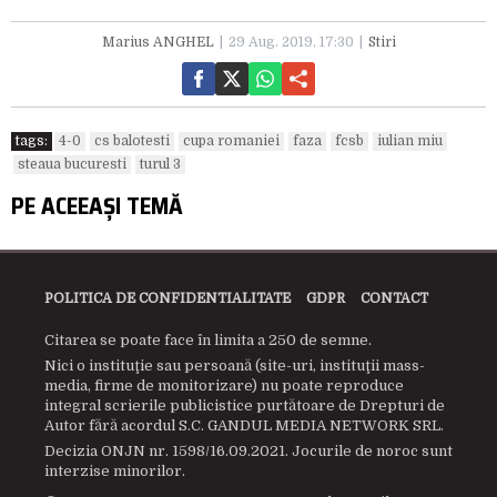
Marius ANGHEL
29 Aug. 2019, 17:30
Stiri
tags:
4-0
cs balotesti
cupa romaniei
faza
fcsb
iulian miu
steaua bucuresti
turul 3
PE ACEEAȘI TEMĂ
POLITICA DE CONFIDENTIALITATE
GDPR
CONTACT
Citarea se poate face în limita a 250 de semne.
Nici o instituţie sau persoană (site-uri, instituţii mass-
media, firme de monitorizare) nu poate reproduce
integral scrierile publicistice purtătoare de Drepturi de
Autor fără acordul S.C. GANDUL MEDIA NETWORK SRL.
Decizia ONJN nr. 1598/16.09.2021. Jocurile de noroc sunt
interzise minorilor.