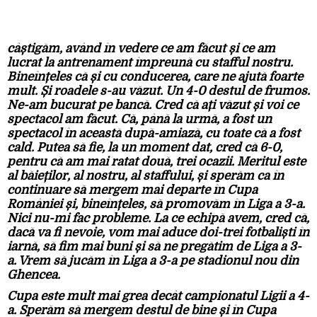
câștigăm, având în vedere ce am făcut și ce am
lucrat la antrenament împreună cu stafful nostru.
Bineînțeles că și cu conducerea, care ne ajută foarte
mult. Și roadele s-au văzut. Un 4-0 destul de frumos.
Ne-am bucurat pe bancă. Cred că ați văzut și voi ce
spectacol am făcut. Că, până la urmă, a fost un
spectacol în această după-amiază, cu toate că a fost
cald. Putea să fie, la un moment dat, cred că 6-0,
pentru că am mai ratat două, trei ocazii. Meritul este
al băieților, al nostru, al staffului, și sperăm ca în
continuare să mergem mai departe în Cupa
României și, bineînțeles, să promovăm în Liga a 3-a.
Nici nu-mi fac probleme. La ce echipă avem, cred că,
dacă va fi nevoie, vom mai aduce doi-trei fotbaliști în
iarnă, să fim mai buni și să ne pregătim de Liga a 3-
a. Vrem să jucăm în Liga a 3-a pe stadionul nou din
Ghencea.
Cupa este mult mai grea decât campionatul Ligii a 4-
a. Sperăm să mergem destul de bine și în Cupa