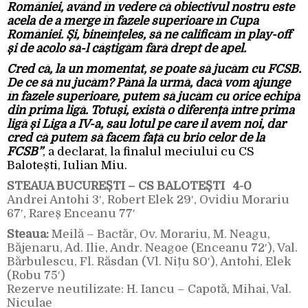
României, având în vedere că obiectivul nostru este
acela de a merge în fazele superioare în Cupa
României. Și, bineînțeles, să ne calificăm în play-off
și de acolo să-l câștigăm fără drept de apel.
Cred că, la un momentat, se poate să jucăm cu FCSB.
De ce să nu jucăm? Până la urmă, dacă vom ajunge
în fazele superioare, putem să jucăm cu orice echipă
din prima ligă. Totuși, există o diferență între prima
ligă și Liga a IV-a, sau lotul pe care îl avem noi, dar
cred că putem să facem față cu brio celor de la
FCSB”
, a declarat, la finalul meciului cu CS
Balotești, Iulian Miu.
STEAUA BUCUREȘTI – CS BALOTEȘTI 4-0
Andrei Antohi 3′, Robert Elek 29′, Ovidiu Morariu
67′, Rareș Enceanu 77′
Steaua:
Meilă – Bactăr, Ov. Morariu, M. Neagu,
Băjenaru, Ad. Ilie, Andr. Neagoe (Enceanu 72′), Val.
Bărbulescu, Fl. Răsdan (Vl. Nițu 80′), Antohi, Elek
(Robu 75′)
Rezerve neutilizate: H. Iancu – Capotă, Mihai, Val.
Niculae