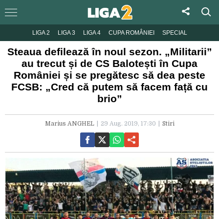
LIGA 2
LIGA 3
LIGA 4
CUPA ROMÂNIEI
SPECIAL
Steaua defilează în noul sezon. „Militarii”
au trecut și de CS Balotești în Cupa
României și se pregătesc să dea peste
FCSB: „Cred că putem să facem față cu
brio”
Marius ANGHEL
29 Aug. 2019, 17:30
Stiri