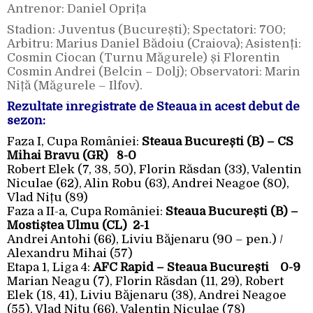
Antrenor: Daniel Oprița
Stadion: Juventus (București); Spectatori: 700;
Arbitru: Marius Daniel Bădoiu (Craiova); Asistenți:
Cosmin Ciocan (Turnu Măgurele) și Florentin
Cosmin Andrei (Belcin – Dolj); Observatori: Marin
Niță (Măgurele – Ilfov).
Rezultate înregistrate de Steaua în acest debut de
sezon:
Faza I, Cupa României:
Steaua București (B) – CS
Mihai Bravu (GR) 8-0
Robert Elek (7, 38, 50), Florin Răsdan (33), Valentin
Niculae (62), Alin Robu (63), Andrei Neagoe (80),
Vlad Nițu (89)
Faza a II-a, Cupa României:
Steaua București (B) –
Mostiștea Ulmu (CL) 2-1
Andrei Antohi (66), Liviu Băjenaru (90 – pen.) /
Alexandru Mihai (57)
Etapa 1, Liga 4:
AFC Rapid – Steaua București 0-9
Marian Neagu (7), Florin Răsdan (11, 29), Robert
Elek (18, 41), Liviu Băjenaru (38), Andrei Neagoe
(55), Vlad Nițu (66), Valentin Niculae (78)