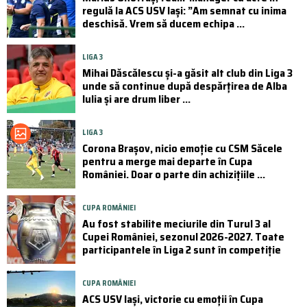
regulă la ACS USV Iași: ”Am semnat cu inima
deschisă. Vrem să ducem echipa ...
LIGA 3
Mihai Dăscălescu și-a găsit alt club din Liga 3
unde să continue după despărțirea de Alba
Iulia și are drum liber ...
LIGA 3
Corona Brașov, nicio emoție cu CSM Săcele
pentru a merge mai departe în Cupa
României. Doar o parte din achizițiile ...
CUPA ROMÂNIEI
Au fost stabilite meciurile din Turul 3 al
Cupei României, sezonul 2026-2027. Toate
participantele în Liga 2 sunt în competiție
CUPA ROMÂNIEI
ACS USV Iași, victorie cu emoții în Cupa