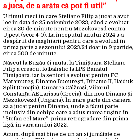
a juca, de a arăta că pot fi util”
Ultimul meci în care Steliano Filip a jucat a avut
loc în data de 25 noiembrie 2023, când a evoluat
circa 20 de minute pentru Mezokovesd contra
Ujpest (scor 4-0). La începutul anului 2024 s-a
despărțit de maghiarii pentru care a evoluat în
prima parte a sezonului 2023/24 doar în 9 partide,
circa 500 de minute.
Născut la Buzău și mutat la Timișoara, Steliano
Filip a crescut fotbalistic la LPS Banatul
Timișoara, iar la seniori a evoluat pentru FC
Maramureș, Dinamo București, Dinamo II, Hajduk
Split (Croația), Dunărea Călărași, Viitorul
Constanța, AE Larissa (Grecia), din nou Dinamo și
Mezokovezd (Ungaria). În mare parte din cariera
sa a jucat pentru Dinamo, unde a făcut parte
inclusiv din echipa care a adus marea rușine în
”Ștefan cel Mare”: prima retrogradare din prima
ligă, în vara anului 2022.
Acum, după mai bine de un an și jumătate de