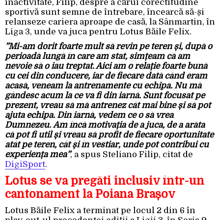
inactivitate, Filip, despre a cărui corectitudine
sportivă sunt semne de întrebare, încearcă să-și
relanseze cariera aproape de casă, la Sânmartin, în
Liga 3, unde va juca pentru Lotus Băile Felix.
”Mi-am dorit foarte mult să revin pe teren și, după o
perioadă lungă în care am stat, simțeam că am
nevoie să o iau treptat. Aici am o relație foarte bună
cu cei din conducere, iar de fiecare dată când eram
acasă, veneam la antrenamente cu echipa. Nu mă
gândesc acum la ce va fi din iarnă. Sunt focusat pe
prezent, vreau să mă antrenez cât mai bine și să pot
ajuta echipa. Din iarnă, vedem ce o să vrea
Dumnezeu. Am încă motivația de a juca, de a arăta
că pot fi util și vreau să profit de fiecare oportunitate
atât pe teren, cât și în vestiar, unde pot contribui cu
experiența mea”
, a spus Steliano Filip, citat de
DigiSport
.
Lotus se va pregăti inclusiv într-un
cantonament la Poiana Brașov
Lotus Băile Felix a terminat pe locul 2 din 6 în