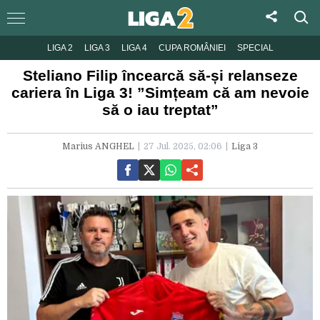
LIGA 2
LIGA 3
LIGA 4
CUPA ROMÂNIEI
SPECIAL
Steliano Filip încearcă să-și relanseze
cariera în Liga 3! ”Simțeam că am nevoie
să o iau treptat”
Marius ANGHEL
27 Jul. 2025, 02:06
Liga 3