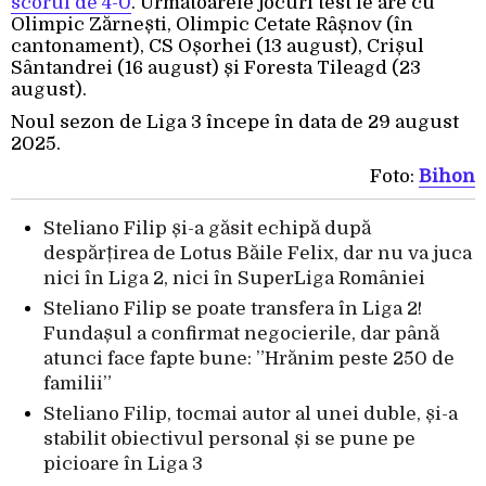
scorul de 4-0
. Următoarele jocuri test le are cu
Olimpic Zărnești, Olimpic Cetate Râșnov (în
cantonament), CS Oșorhei (13 august), Crișul
Sântandrei (16 august) și Foresta Tileagd (23
august).
Noul sezon de Liga 3 începe în data de 29 august
2025.
Foto:
Bihon
Steliano Filip și-a găsit echipă după
despărțirea de Lotus Băile Felix, dar nu va juca
nici în Liga 2, nici în SuperLiga României
Steliano Filip se poate transfera în Liga 2!
Fundașul a confirmat negocierile, dar până
atunci face fapte bune: ”Hrănim peste 250 de
familii”
Steliano Filip, tocmai autor al unei duble, și-a
stabilit obiectivul personal și se pune pe
picioare în Liga 3