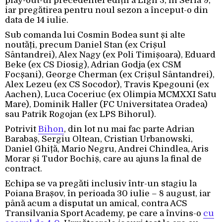
play-out-ul precedentei ediții a Ligii 3, în Seria 9,
iar pregătirea pentru noul sezon a început-o din
data de 14 iulie.
Sub comanda lui Cosmin Bodea sunt și alte
noutăți, precum Daniel Stan (ex Crișul
Sântandrei), Alex Nagy (ex Poli Timișoara), Eduard
Beke (ex CS Diosig), Adrian Godja (ex CSM
Focșani), George Cherman (ex Crișul Sântandrei),
Alex Lezeu (ex CS Socodor), Travis Kpegouni (ex
Aachen), Luca Coceriuc (ex Olimpia MCMXXI Satu
Mare), Dominik Haller (FC Universitatea Oradea)
sau Patrik Rogojan (ex LPS Bihorul).
Potrivit
Bihon
, din lot nu mai fac parte Adrian
Barabaș, Sergiu Oltean, Cristian Urbanowski,
Daniel Ghiță, Mario Negru, Andrei Chindlea, Aris
Morar și Tudor Bochiș, care au ajuns la final de
contract.
Echipa se va pregăti inclusiv într-un stagiu la
Poiana Brașov, în perioada 30 iulie – 8 august, iar
până acum a disputat un amical, contra ACS
Transilvania Sport Academy, pe care a învins-o
cu