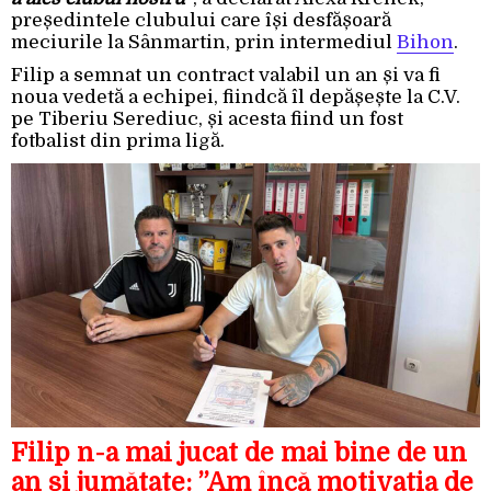
președintele clubului care își desfășoară
meciurile la Sânmartin, prin intermediul
Bihon
.
Filip a semnat un contract valabil un an și va fi
noua vedetă a echipei, fiindcă îl depășește la C.V.
pe Tiberiu Serediuc, și acesta fiind un fost
fotbalist din prima ligă.
Filip n-a mai jucat de mai bine de un
an și jumătate: ”Am încă motivația de