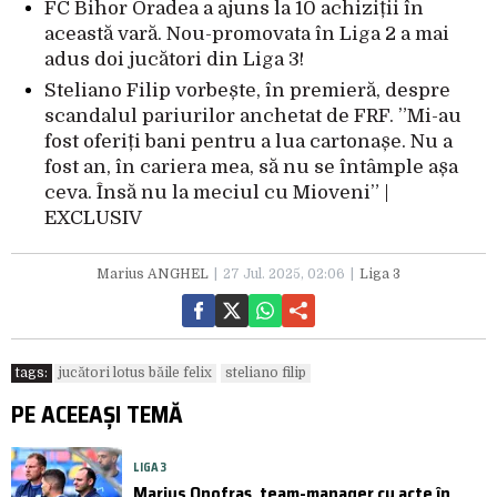
FC Bihor Oradea a ajuns la 10 achiziții în
această vară. Nou-promovata în Liga 2 a mai
adus doi jucători din Liga 3!
Steliano Filip vorbește, în premieră, despre
scandalul pariurilor anchetat de FRF. ”Mi-au
fost oferiți bani pentru a lua cartonașe. Nu a
fost an, în cariera mea, să nu se întâmple așa
ceva. Însă nu la meciul cu Mioveni” |
EXCLUSIV
Marius ANGHEL
27 Jul. 2025, 02:06
Liga 3
tags:
jucători lotus băile felix
steliano filip
PE ACEEAȘI TEMĂ
LIGA 3
Marius Onofraș, team-manager cu acte în