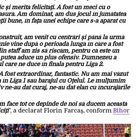
c și merită felicitați. A fost un meci cu o
ăsură. Am dominat, am dus jocul în jumătatea
ii bune, în fața unei echipe care s-a apărat cu
nstruit, am venit cu centrări și până la urmă
e vine după o perioadă lungă în care a fost
in staff am zis să riscăm, pentru că este un
re putea aduce un plus ofensiv. Dumnezeu a
l care ne duce în finala pentru Liga 2.
fost extraordinar, fantastic. Nu am mai văzut
 în Liga 1 sau barajul cu Oțelul. Le mulțumim
iv ne-au dat curaj, ne-au dat elan cu încurajările
om face tot ce depinde de noi să ducem această
ciți
”, a declarat Florin Farcaș, conform
Bihor