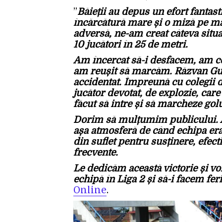
”
Băieții au depus un efort fantasti
încărcătură mare și o miză pe m
adversă, ne-am creat câteva situaț
10 jucători în 25 de metri.
Am încercat să-i desfacem, am co
am reușit să marcăm. Răzvan Guni
accidentat. Împreună cu colegii d
jucător devotat, de explozie, ca
făcut să intre și să marcheze golu
Dorim să mulțumim publicului. A 
așa atmosferă de când echipa era
din suflet pentru susținere, efect
frecvente.
Le dedicăm această victorie și v
echipă în Liga 2 și să-i facem feri
Online
.