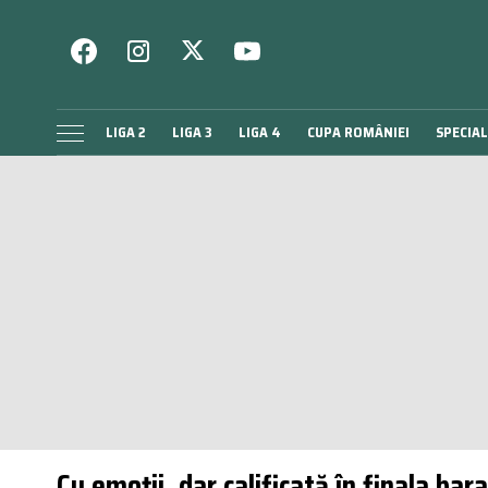
LIGA 2
LIGA 3
LIGA 4
CUPA ROMÂNIEI
SPECIAL
Cu emoții, dar calificată în finala bar