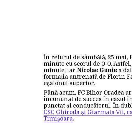
În returul de sâmbătă, 25 mai,
minute cu scorul de 0-0. Astfel, 
minute, iar
Nicolae Gunie
a dat
formația antrenată de Florin Fa
eșalonul superior.
Până acum, FC Bihor Oradea are
încununat de succes în cazul î
punctat și conducătorul. În dub
CSC Ghiroda și Giarmata Vii, ca
Timișoara
.