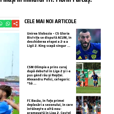
CELE MAI NOI ARTICOLE
Unirea Slobozia – CS Gloria
Bistrița se dispută ACUM, în
deschiderea etapei a 2-a a
Ligii 2. King scapă singur ...
CSM Olimpia a prins curaj
după debutul în Liga 2 și i-a
pus gând rău și Reșiței.
Alexandru Pelici, categoric:
”Să ...
FC Bacău, în fața primei
deplasări a sezonului, în care
întâlnește o altă nou-
promovată în Liga 2. Costel