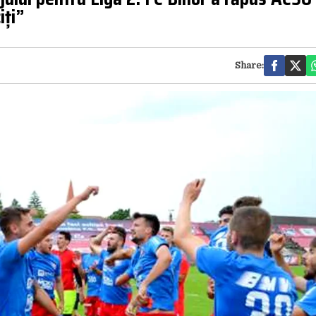
iți”
Share: