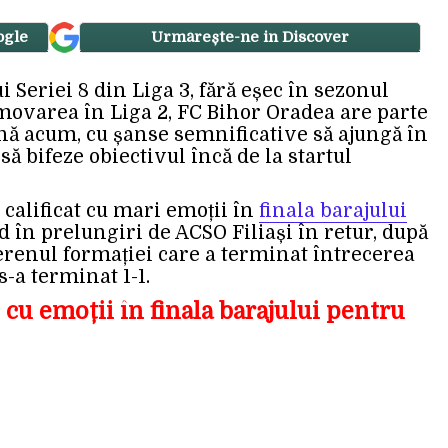
ogle
Urmărește-ne in Discover
ui Seriei 8 din Liga 3, fără eșec în sezonul
movarea în Liga 2, FC Bihor Oradea are parte
ă acum, cu șanse semnificative să ajungă în
ă bifeze obiectivul încă de la startul
 calificat cu mari emoții în
finala barajului
nd în prelungiri de ACSO Filiași în retur, după
erenul formației care a terminat întrecerea
s-a terminat 1-1.
 cu emoții în finala barajului pentru