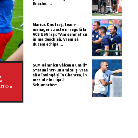
Enache: ...
Marius Onofraș, team-
manager cu acte în regulă la
ACS USV Iași: ”Am semnat cu
inima deschisă. Vrem să
ducem echipa ...
SCM Râmnicu Vâlcea a umilit
Steaua într-un amical și vrea
să o învingă și în Ghencea, în
E
meciul din Liga 2.
Schumacher: ...
OTO »