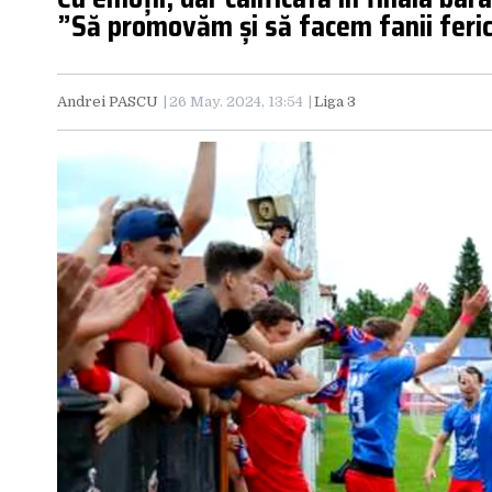
”Să promovăm și să facem fanii feric
Andrei PASCU
26 May. 2024, 13:54
Liga 3