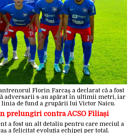
antrenorul Florin Farcaș a declarat că a fost
că adversarii s-au apărat în ultimii metri, iar
 linia de fund a grupării lui Victor Naicu.
în prelungiri contra ACSO Filiași
t a fost un alt detaliu pentru care meciul a
aș a felicitat evoluția echipei per total.