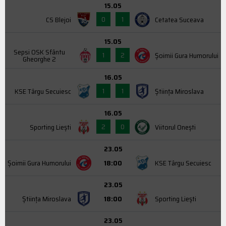
15.05
0
1
CS Blejoi
Cetatea Suceava
15.05
Sepsi OSK Sfântu
1
2
Şoimii Gura Humorului
Gheorghe 2
16.05
1
1
KSE Târgu Secuiesc
Știința Miroslava
16.05
2
0
Sporting Liești
Viitorul Onești
23.05
Şoimii Gura Humorului
18:00
KSE Târgu Secuiesc
23.05
Știința Miroslava
18:00
Sporting Liești
23.05