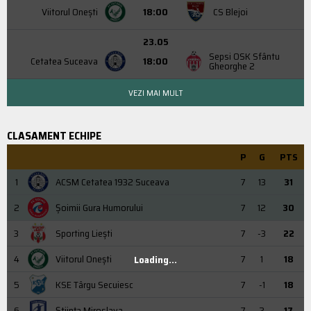
Viitorul Onești
18:00
CS Blejoi
23.05
Sepsi OSK Sfântu
Cetatea Suceava
18:00
Gheorghe 2
VEZI MAI MULT
CLASAMENT ECHIPE
P
G
PTS
1
ACSM Cetatea 1932 Suceava
7
13
31
2
Şoimii Gura Humorului
7
12
30
3
Sporting Liești
7
-3
22
4
Viitorul Onești
7
1
18
Loading...
5
KSE Târgu Secuiesc
7
-1
18
6
Știința Miroslava
7
2
17