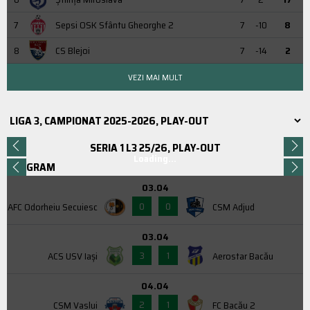
7
Sepsi OSK Sfântu Gheorghe 2
7
-10
8
8
CS Blejoi
7
-14
2
VEZI MAI MULT
SERIA 1 L3 25/26, PLAY-OUT
Loading...
PROGRAM
03.04
0
0
AFC Odorheiu Secuiesc
CSM Adjud
03.04
3
1
ACS USV Iaşi
Aerostar Bacău
04.04
2
1
CSM Vaslui
FC Bacău 2