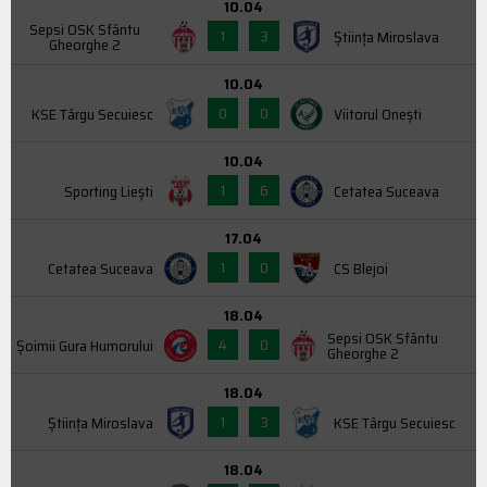
10.04
Sepsi OSK Sfântu
1
3
Știința Miroslava
Gheorghe 2
10.04
0
0
KSE Târgu Secuiesc
Viitorul Onești
10.04
1
6
Sporting Liești
Cetatea Suceava
17.04
1
0
Cetatea Suceava
CS Blejoi
18.04
Sepsi OSK Sfântu
4
0
Şoimii Gura Humorului
Gheorghe 2
18.04
1
3
Știința Miroslava
KSE Târgu Secuiesc
18.04