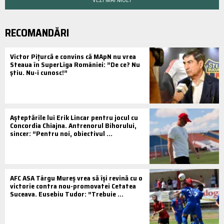
RECOMANDĂRI
Victor Pițurcă e convins că MApN nu vrea
Steaua în SuperLiga României: ”De ce? Nu
știu. Nu-i cunosc!”
Așteptările lui Erik Lincar pentru jocul cu
Concordia Chiajna. Antrenorul Bihorului,
sincer: ”Pentru noi, obiectivul ...
AFC ASA Târgu Mureș vrea să își revină cu o
victorie contra nou-promovatei Cetatea
Suceava. Eusebiu Tudor: ”Trebuie ...