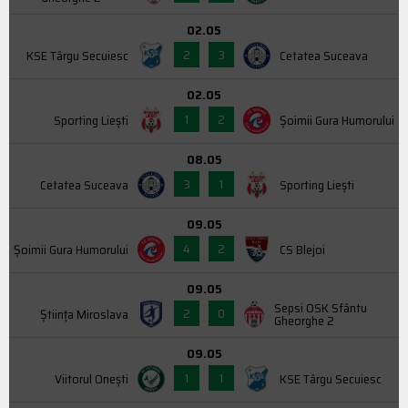
02.05
2
3
KSE Târgu Secuiesc
Cetatea Suceava
02.05
1
2
Sporting Liești
Şoimii Gura Humorului
08.05
3
1
Cetatea Suceava
Sporting Liești
09.05
4
2
Şoimii Gura Humorului
CS Blejoi
09.05
Sepsi OSK Sfântu
2
0
Știința Miroslava
Gheorghe 2
09.05
1
1
Viitorul Onești
KSE Târgu Secuiesc