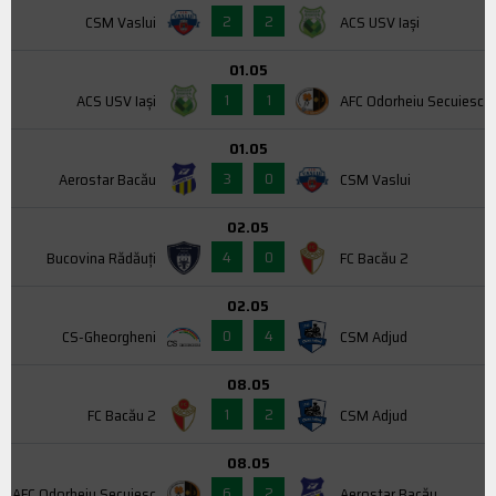
2
2
CSM Vaslui
ACS USV Iaşi
01.05
1
1
ACS USV Iaşi
AFC Odorheiu Secuiesc
01.05
3
0
Aerostar Bacău
CSM Vaslui
02.05
4
0
Bucovina Rădăuți
FC Bacău 2
02.05
0
4
CS-Gheorgheni
CSM Adjud
08.05
1
2
FC Bacău 2
CSM Adjud
08.05
6
2
AFC Odorheiu Secuiesc
Aerostar Bacău