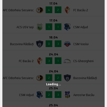
17.04
4
2
AFC Odorheiu Secuiesc
FC Bacău 2
17.04
1
1
ACS USV Iaşi
CSM Adjud
18.04
0
3
Bucovina Rădăuți
CSM Vaslui
24.04
3
1
FC Bacău 2
CS-Gheorgheni
24.04
2
2
AFC Odorheiu Secuiesc
Bucovina Rădăuți
Loading...
25.04
2
3
CSM Adjud
Aerostar Bacău
25.04