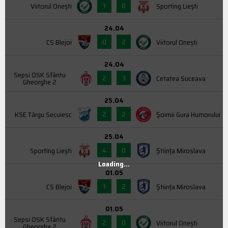
1
0
Viitorul Onești
Sporting Liești
24.04
0
2
CS Blejoi
Viitorul Onești
24.04
Sepsi OSK Sfântu
2
3
Cetatea Suceava
Gheorghe 2
25.04
2
2
KSE Târgu Secuiesc
Şoimii Gura Humorului
25.04
4
0
Sporting Liești
Știința Miroslava
Loading...
01.05
1
2
CS Blejoi
Știința Miroslava
01.05
Sepsi OSK Sfântu
2
0
Viitorul Onești
Gheorghe 2