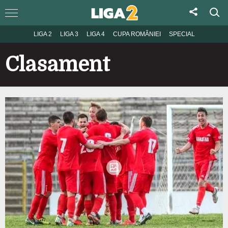
LIGA 2
LIGA 3
LIGA 4
CUPA ROMÂNIEI
SPECIAL
Clasament