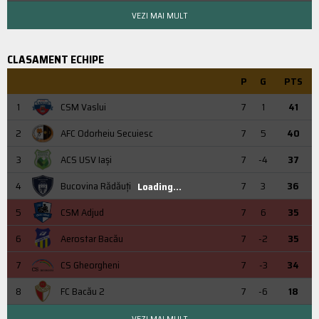
VEZI MAI MULT
CLASAMENT ECHIPE
P
G
PTS
1
CSM Vaslui
7
1
41
2
AFC Odorheiu Secuiesc
7
5
40
3
ACS USV Iaşi
7
-4
37
4
Bucovina Rădăuți
7
3
36
Loading...
5
CSM Adjud
7
6
35
6
Aerostar Bacău
7
-2
35
7
CS Gheorgheni
7
-3
34
8
FC Bacău 2
7
-6
18
VEZI MAI MULT