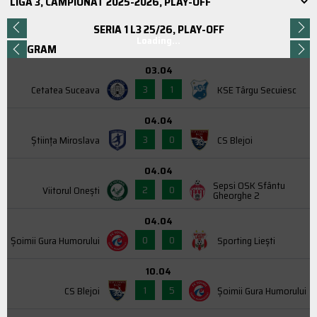
SERIA 1 L3 25/26, PLAY-OFF
Loading...
PROGRAM
03.04
3
1
Cetatea Suceava
KSE Târgu Secuiesc
04.04
3
0
Știința Miroslava
CS Blejoi
04.04
Sepsi OSK Sfântu
2
0
Viitorul Onești
Gheorghe 2
04.04
0
0
Şoimii Gura Humorului
Sporting Liești
10.04
1
5
CS Blejoi
Şoimii Gura Humorului