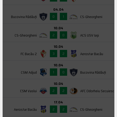
04.04
0
1
Bucovina Rădăuți
CS-Gheorgheni
10.04
2
0
CS-Gheorgheni
ACS USV Iaşi
10.04
3
2
FC Bacău 2
Aerostar Bacău
10.04
1
0
CSM Adjud
Bucovina Rădăuți
10.04
2
2
CSM Vaslui
AFC Odorheiu Secuiesc
17.04
2
2
Aerostar Bacău
CS-Gheorgheni