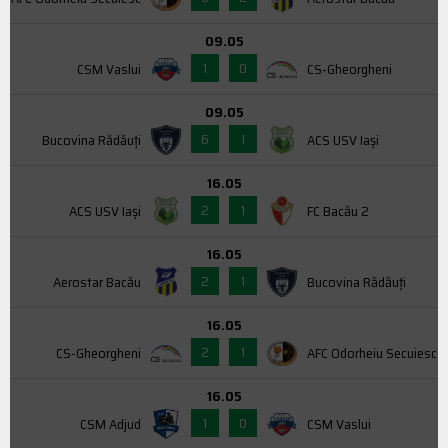
09.05
1
0
CSM Vaslui
CS-Gheorgheni
09.05
6
1
Bucovina Rădăuți
ACS USV Iaşi
16.05
2
1
ACS USV Iaşi
FC Bacău 2
16.05
2
1
Aerostar Bacău
Bucovina Rădăuți
16.05
2
1
CS-Gheorgheni
AFC Odorheiu Secuiesc
16.05
1
0
CSM Adjud
CSM Vaslui