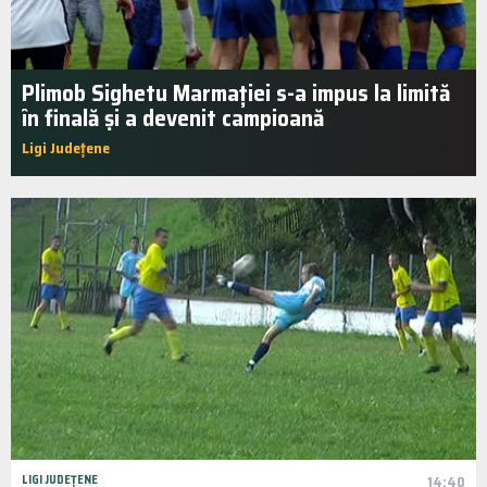
Plimob Sighetu Marmației s-a impus la limită
în finală și a devenit campioană
Ligi Județene
14:43 | iun.. 2012
LIGI JUDEȚENE
14:40