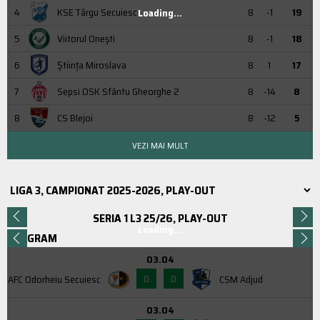
4
KSE Târgu Secuiesc
8
-1
19
Loading...
5
Viitorul Onești
8
-1
18
6
Știința Miroslava
8
1
17
7
Sepsi OSK Sfântu Gheorghe 2
8
-14
8
8
CS Blejoi
8
-12
5
VEZI MAI MULT
SERIA 1 L3 25/26, PLAY-OUT
Loading...
PROGRAM
03.04
0
0
AFC Odorheiu Secuiesc
CSM Adjud
03.04