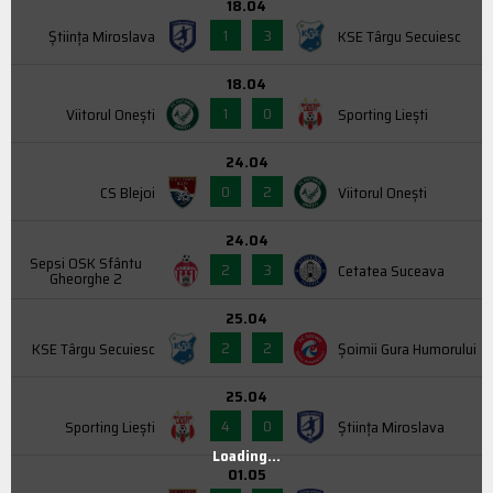
18.04
1
3
Știința Miroslava
KSE Târgu Secuiesc
18.04
1
0
Viitorul Onești
Sporting Liești
24.04
0
2
CS Blejoi
Viitorul Onești
24.04
Sepsi OSK Sfântu
2
3
Cetatea Suceava
Gheorghe 2
25.04
2
2
KSE Târgu Secuiesc
Şoimii Gura Humorului
25.04
4
0
Sporting Liești
Știința Miroslava
Loading...
01.05