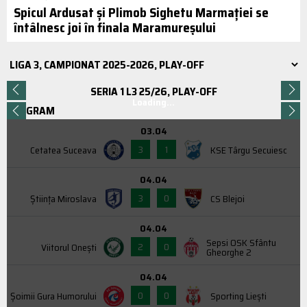
Spicul Ardusat și Plimob Sighetu Marmației se
întâlnesc joi în finala Maramureșului
SERIA 1 L3 25/26, PLAY-OFF
Loading...
PROGRAM
03.04
3
1
Cetatea Suceava
KSE Târgu Secuiesc
04.04
3
0
Știința Miroslava
CS Blejoi
04.04
Sepsi OSK Sfântu
2
0
Viitorul Onești
Gheorghe 2
04.04
0
0
Şoimii Gura Humorului
Sporting Liești