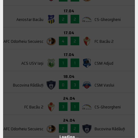
17.04
2
2
Aerostar Bacău
CS-Gheorgheni
17.04
4
2
AFC Odorheiu Secuiesc
FC Bacău 2
17.04
1
1
ACS USV Iaşi
CSM Adjud
18.04
0
3
Bucovina Rădăuți
CSM Vaslui
24.04
3
1
FC Bacău 2
CS-Gheorgheni
24.04
2
2
AFC Odorheiu Secuiesc
Bucovina Rădăuți
Loading...