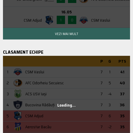
16.05
1
0
CSM Adjud
CSM Vaslui
VEZI MAI MULT
CLASAMENT ECHIPE
P
G
PTS
1
CSM Vaslui
7
1
41
2
AFC Odorheiu Secuiesc
7
5
40
3
ACS USV Iaşi
7
-4
37
4
Bucovina Rădăuți
7
3
36
Loading...
5
CSM Adjud
7
6
35
6
Aerostar Bacău
7
-2
35