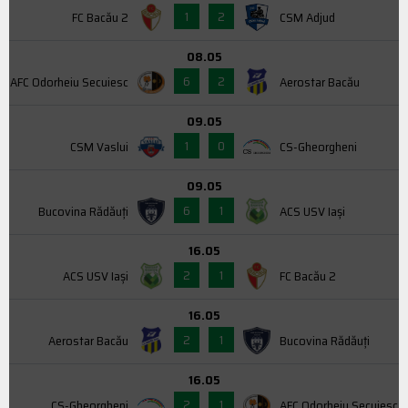
1
2
FC Bacău 2
CSM Adjud
08.05
6
2
AFC Odorheiu Secuiesc
Aerostar Bacău
09.05
1
0
CSM Vaslui
CS-Gheorgheni
09.05
6
1
Bucovina Rădăuți
ACS USV Iaşi
16.05
2
1
ACS USV Iaşi
FC Bacău 2
16.05
2
1
Aerostar Bacău
Bucovina Rădăuți
16.05
2
1
CS-Gheorgheni
AFC Odorheiu Secuiesc