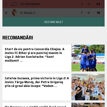
7
CS Gheorgheni
7
-3
34
8
FC Bacău 2
7
-6
18
VEZI MAI MULT
RECOMANDĂRI
Start de vis pentru Concordia Chiajna. A
învins FC Bihor și are punctaj maxim în
Liga 2. Adrian Scarlatache: ”Sunt
mulțumit ...
Cetatea Suceava, prima victorie în Liga 2! A
învins Târgu Mureș, dar Petre Grigoraș
știe că greul abia începe: ”Vedem ...