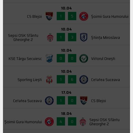
10.04
1
5
CS Blejoi
Şoimii Gura Humorului
10.04
Sepsi OSK Sfântu
1
3
Știința Miroslava
Gheorghe 2
10.04
0
0
KSE Târgu Secuiesc
Viitorul Onești
10.04
1
6
Sporting Liești
Cetatea Suceava
17.04
1
0
Cetatea Suceava
CS Blejoi
18.04
Sepsi OSK Sfântu
4
0
Şoimii Gura Humorului
Gheorghe 2