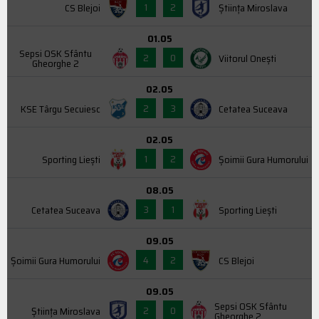
1
2
CS Blejoi
Știința Miroslava
01.05
Sepsi OSK Sfântu
2
0
Viitorul Onești
Gheorghe 2
02.05
2
3
KSE Târgu Secuiesc
Cetatea Suceava
02.05
1
2
Sporting Liești
Şoimii Gura Humorului
08.05
3
1
Cetatea Suceava
Sporting Liești
09.05
4
2
Şoimii Gura Humorului
CS Blejoi
09.05
Sepsi OSK Sfântu
2
0
Știința Miroslava
Gheorghe 2