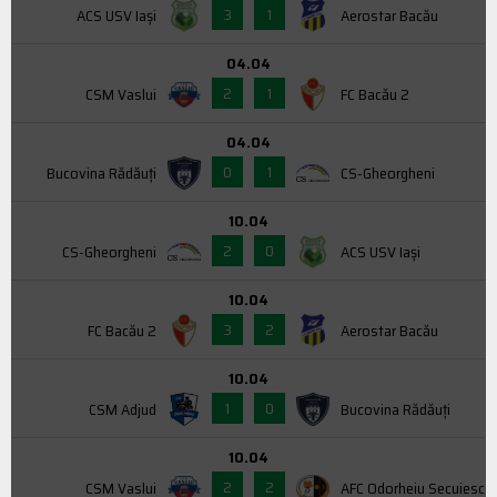
3
1
ACS USV Iaşi
Aerostar Bacău
04.04
2
1
CSM Vaslui
FC Bacău 2
04.04
0
1
Bucovina Rădăuți
CS-Gheorgheni
10.04
2
0
CS-Gheorgheni
ACS USV Iaşi
10.04
3
2
FC Bacău 2
Aerostar Bacău
10.04
1
0
CSM Adjud
Bucovina Rădăuți
10.04
2
2
CSM Vaslui
AFC Odorheiu Secuiesc