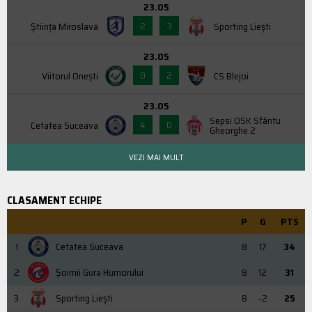
23.05
2
3
Știința Miroslava
Sporting Liești
23.05
0
2
Viitorul Onești
CS Blejoi
23.05
Sepsi OSK Sfântu
4
0
Cetatea Suceava
Gheorghe 2
VEZI MAI MULT
CLASAMENT ECHIPE
P
G
PTS
1
Cetatea Suceava
8
17
34
2
Şoimii Gura Humorului
8
12
31
3
Sporting Liești
8
-2
25