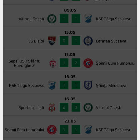
09.05
1
1
Viitorul Onești
KSE Târgu Secuiesc
15.05
0
1
CS Blejoi
Cetatea Suceava
15.05
Sepsi OSK Sfântu
1
2
Şoimii Gura Humorului
Gheorghe 2
16.05
1
1
KSE Târgu Secuiesc
Știința Miroslava
16.05
2
0
Sporting Liești
Viitorul Onești
23.05
1
1
Şoimii Gura Humorului
KSE Târgu Secuiesc