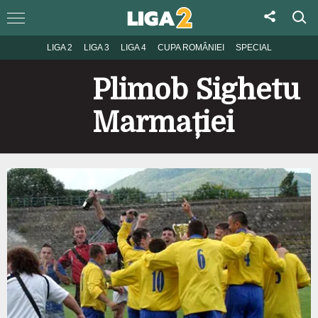
LIGA 2
LIGA 3
LIGA 4
CUPA ROMÂNIEI
SPECIAL
Plimob Sighetu
Marmației