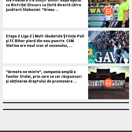
Ilie Poenaru s-a simțit umilit după eșecul
cu Bistrița! Discurs cu țintă directă către
jucătorii Sloboziei: ”Vreau ...
Etapa 2 Liga 2 | Mult-lăudatele Știința Poli
și FC Bihor pierd din nou puncte. CSM
Slatina are noul scor al sezonului, ...
”Armata ne minte”, campania amplă a
fanilor Stelei, prin care se cer răspunsuri
și obținerea dreptului de promovare ...