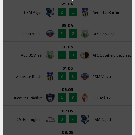
25.04
2
3
CSM Adjud
Aerostar Bacău
25.04
2
2
CSM Vaslui
ACS USV Iaşi
01.05
1
1
ACS USV Iaşi
AFC Odorheiu Secuiesc
01.05
3
0
Aerostar Bacău
CSM Vaslui
02.05
4
0
Bucovina Rădăuți
FC Bacău 2
02.05
0
4
CS-Gheorgheni
CSM Adjud
08.05