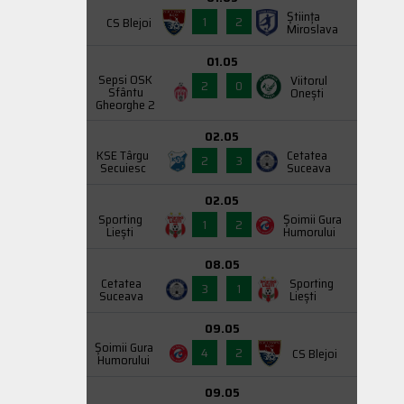
Știința
1
2
CS Blejoi
Miroslava
01.05
Sepsi OSK
Viitorul
2
0
Sfântu
Onești
Gheorghe 2
02.05
KSE Târgu
Cetatea
2
3
Secuiesc
Suceava
02.05
Sporting
Şoimii Gura
1
2
Liești
Humorului
08.05
Cetatea
Sporting
3
1
Suceava
Liești
09.05
Şoimii Gura
4
2
CS Blejoi
Humorului
09.05