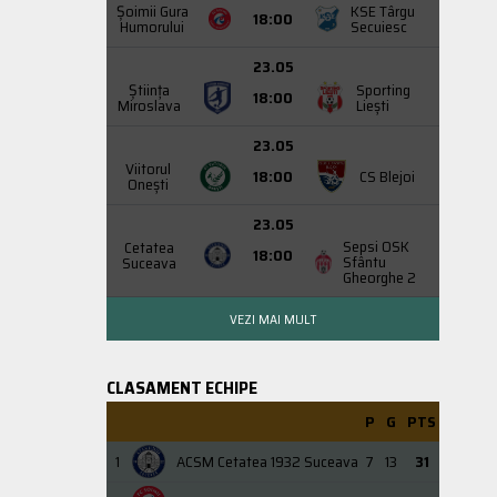
Şoimii Gura
KSE Târgu
18:00
Humorului
Secuiesc
23.05
Știința
Sporting
18:00
Miroslava
Liești
23.05
Viitorul
18:00
CS Blejoi
Onești
23.05
Sepsi OSK
Cetatea
18:00
Sfântu
Suceava
Gheorghe 2
VEZI MAI MULT
CLASAMENT ECHIPE
P
G
PTS
1
ACSM Cetatea 1932 Suceava
7
13
31