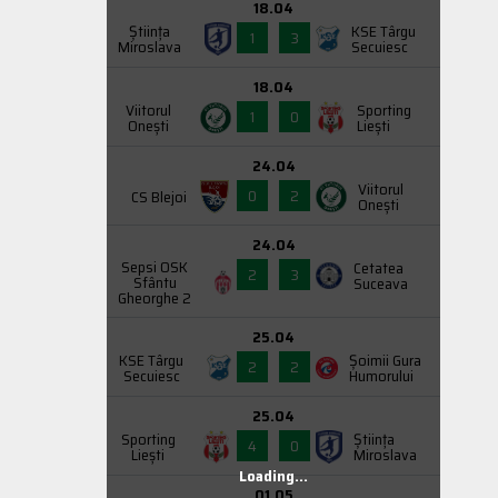
18.04
Știința
KSE Târgu
1
3
Miroslava
Secuiesc
18.04
Viitorul
Sporting
1
0
Onești
Liești
24.04
Viitorul
0
2
CS Blejoi
Onești
24.04
Sepsi OSK
Cetatea
2
3
Sfântu
Suceava
Gheorghe 2
25.04
KSE Târgu
Şoimii Gura
2
2
Secuiesc
Humorului
25.04
Sporting
Știința
4
0
Liești
Miroslava
Loading...
01.05