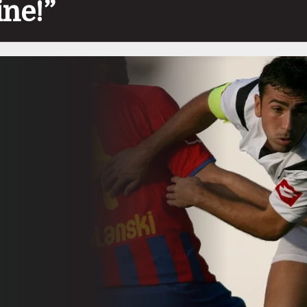
ine!”