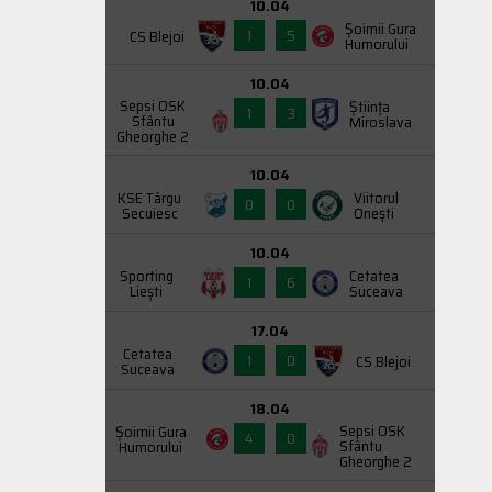
10.04
Şoimii Gura
1
5
CS Blejoi
Humorului
10.04
Sepsi OSK
Știința
1
3
Sfântu
Miroslava
Gheorghe 2
10.04
KSE Târgu
Viitorul
0
0
Secuiesc
Onești
10.04
Sporting
Cetatea
1
6
Liești
Suceava
17.04
Cetatea
1
0
CS Blejoi
Suceava
18.04
Sepsi OSK
Şoimii Gura
4
0
Sfântu
Humorului
Gheorghe 2