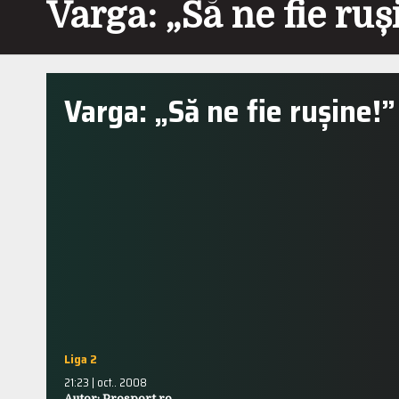
Varga: „Să ne fie ruș
Varga: „Să ne fie rușine!”
Liga 2
21:23 | oct.. 2008
Autor: Prosport.ro