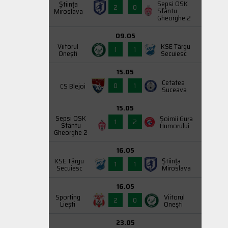
Sepsi OSK
Știința
2
0
Sfântu
Miroslava
Gheorghe 2
09.05
Viitorul
KSE Târgu
1
1
Onești
Secuiesc
15.05
Cetatea
0
1
CS Blejoi
Suceava
15.05
Sepsi OSK
Şoimii Gura
1
2
Sfântu
Humorului
Gheorghe 2
16.05
KSE Târgu
Știința
1
1
Secuiesc
Miroslava
16.05
Sporting
Viitorul
2
0
Liești
Onești
23.05