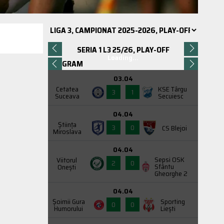
SERIA 1 L3 25/26, PLAY-OFF
Loading...
PROGRAM
03.04
Cetatea
KSE Târgu
3
1
Suceava
Secuiesc
04.04
Știința
3
0
CS Blejoi
Miroslava
04.04
Sepsi OSK
Viitorul
2
0
Sfântu
Onești
Gheorghe 2
04.04
Şoimii Gura
Sporting
0
0
Humorului
Liești