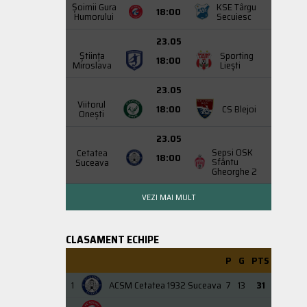
Şoimii Gura
KSE Târgu
18:00
Humorului
Secuiesc
23.05
Știința
Sporting
18:00
Miroslava
Liești
23.05
Viitorul
18:00
CS Blejoi
Onești
23.05
Sepsi OSK
Cetatea
18:00
Sfântu
Suceava
Gheorghe 2
VEZI MAI MULT
CLASAMENT ECHIPE
P
G
PTS
1
ACSM Cetatea 1932 Suceava
7
13
31