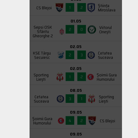
Știința
1
2
CS Blejoi
Miroslava
01.05
Sepsi OSK
Viitorul
2
0
Sfântu
Onești
Gheorghe 2
02.05
KSE Târgu
Cetatea
2
3
Secuiesc
Suceava
02.05
Sporting
Şoimii Gura
1
2
Liești
Humorului
08.05
Cetatea
Sporting
3
1
Suceava
Liești
09.05
Şoimii Gura
4
2
CS Blejoi
Humorului
09.05