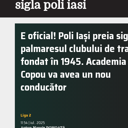
sigla poli iasi
E oficial! Poli Iași preia sig
palmaresul clubului de tra
fondat în 1945. Academia
Copou va avea un nou
conducător
Liga 2
11:54 | iul.. 2025
Autor: Narcis POHOAȚĂ