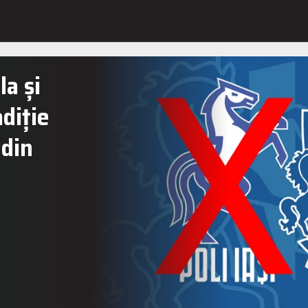
la și
diție
 din