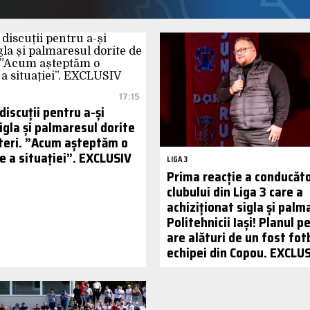
17:15
 discuții pentru a-și
igla și palmaresul dorite
teri. ”Acum așteptăm o
re a situației”. EXCLUSIV
LIGA 3
Prima reacție a conducăto
clubului din Liga 3 care a
achiziționat sigla și palm
Politehnicii Iași! Planul pe
are alături de un fost fotb
echipei din Copou. EXCLU