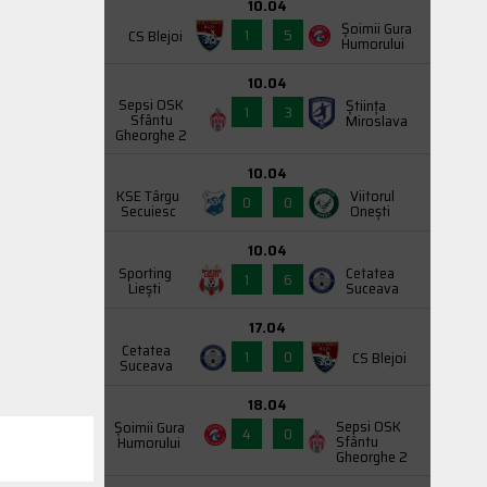
10.04
Şoimii Gura
1
5
CS Blejoi
Humorului
10.04
Sepsi OSK
Știința
1
3
Sfântu
Miroslava
Gheorghe 2
10.04
KSE Târgu
Viitorul
0
0
Secuiesc
Onești
10.04
Sporting
Cetatea
1
6
Liești
Suceava
17.04
Cetatea
1
0
CS Blejoi
Suceava
18.04
Sepsi OSK
Şoimii Gura
4
0
Sfântu
Humorului
Gheorghe 2