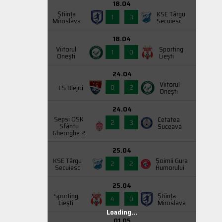
18.04
Știința
KSE Târgu
1
3
Miroslava
Secuiesc
18.04
Viitorul
Sporting
1
0
Onești
Liești
24.04
Viitorul
0
2
CS Blejoi
Onești
24.04
Sepsi OSK
Cetatea
2
3
Sfântu
Suceava
Gheorghe 2
25.04
KSE Târgu
Şoimii Gura
2
2
Secuiesc
Humorului
25.04
Sporting
Știința
4
0
Liești
Miroslava
Loading...
01.05