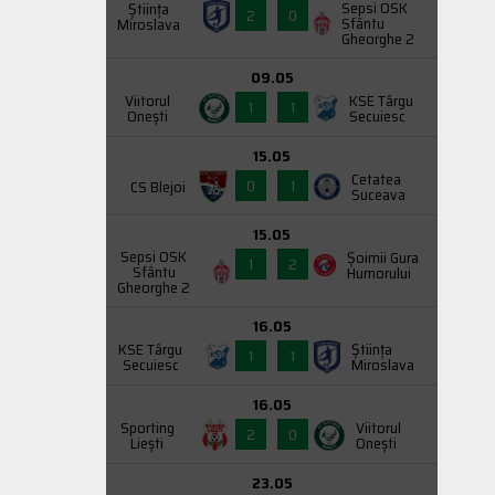
Sepsi OSK
Știința
2
0
Sfântu
Miroslava
Gheorghe 2
09.05
Viitorul
KSE Târgu
1
1
Onești
Secuiesc
15.05
Cetatea
0
1
CS Blejoi
Suceava
15.05
Sepsi OSK
Şoimii Gura
1
2
Sfântu
Humorului
Gheorghe 2
16.05
KSE Târgu
Știința
1
1
Secuiesc
Miroslava
16.05
Sporting
Viitorul
2
0
Liești
Onești
23.05