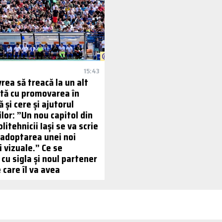
15:43
 vrea să treacă la un alt
ată cu promovarea în
ă și cere și ajutorul
lor: ”Un nou capitol din
olitehnicii Iași se va scrie
 adoptarea unei noi
i vizuale.” Ce se
cu sigla și noul partener
 care îl va avea