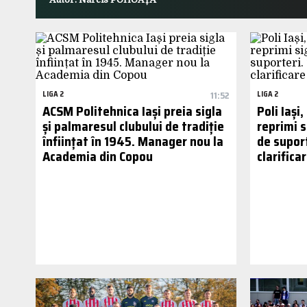
LIGA 2
11:52
LIGA 2
ACSM Politehnica Iași preia sigla
Poli Iași,
și palmaresul clubului de tradiție
reprimi s
înființat în 1945. Manager nou la
de supor
Academia din Copou
clarifica