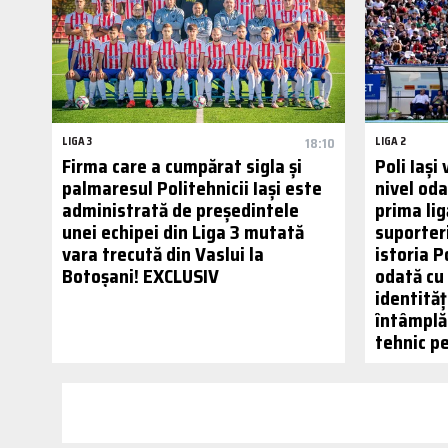
LIGA 3
18:10
LIGA 2
Firma care a cumpărat sigla și
Poli Iași
palmaresul Politehnicii Iași este
nivel od
administrată de președintele
prima lig
unei echipei din Liga 3 mutată
suporteri
vara trecută din Vaslui la
istoria P
Botoșani! EXCLUSIV
odată cu
identităț
întâmplă 
tehnic pe