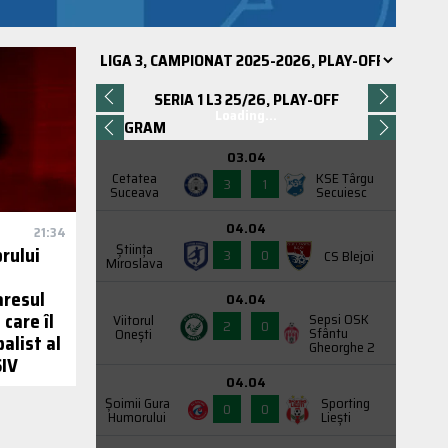
SERIA 1 L3 25/26, PLAY-OFF
Loading...
PROGRAM
03.04
Cetatea
KSE Târgu
3
1
Suceava
Secuiesc
04.04
21:34
Știința
rului
3
0
CS Blejoi
Miroslava
aresul
04.04
 care îl
Sepsi OSK
Viitorul
2
0
Sfântu
Onești
alist al
Gheorghe 2
SIV
04.04
Şoimii Gura
Sporting
0
0
Humorului
Liești