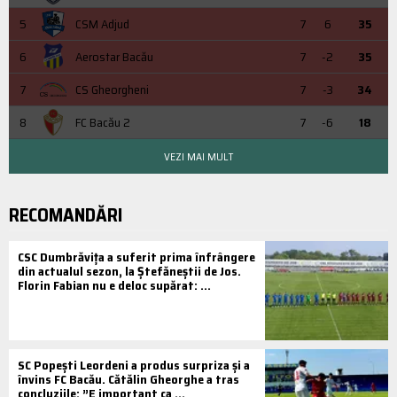
5
CSM Adjud
7
6
35
6
Aerostar Bacău
7
-2
35
7
CS Gheorgheni
7
-3
34
8
FC Bacău 2
7
-6
18
VEZI MAI MULT
RECOMANDĂRI
CSC Dumbrăvița a suferit prima înfrângere
din actualul sezon, la Ștefăneștii de Jos.
Florin Fabian nu e deloc supărat: ...
SC Popești Leordeni a produs surpriza și a
învins FC Bacău. Cătălin Gheorghe a tras
concluziile: ”E important ca ...