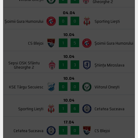
Gheorghe 2
04.04
0
0
Şoimii Gura Humorului
Sporting Liești
10.04
1
5
CS Blejoi
Şoimii Gura Humorului
10.04
Sepsi OSK Sfântu
1
3
Știința Miroslava
Gheorghe 2
10.04
0
0
KSE Târgu Secuiesc
Viitorul Onești
10.04
1
6
Sporting Liești
Cetatea Suceava
17.04
1
0
Cetatea Suceava
CS Blejoi