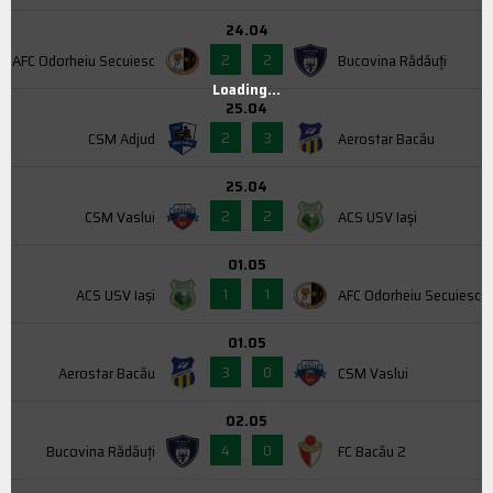
24.04
2
2
AFC Odorheiu Secuiesc
Bucovina Rădăuți
Loading...
25.04
2
3
CSM Adjud
Aerostar Bacău
25.04
2
2
CSM Vaslui
ACS USV Iaşi
01.05
1
1
ACS USV Iaşi
AFC Odorheiu Secuiesc
01.05
3
0
Aerostar Bacău
CSM Vaslui
02.05
4
0
Bucovina Rădăuți
FC Bacău 2