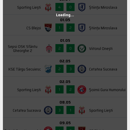
4
0
Sporting Liești
Știința Miroslava
Loading...
01.05
1
2
CS Blejoi
Știința Miroslava
01.05
Sepsi OSK Sfântu
2
0
Viitorul Onești
Gheorghe 2
02.05
2
3
KSE Târgu Secuiesc
Cetatea Suceava
02.05
1
2
Sporting Liești
Şoimii Gura Humorului
08.05
3
1
Cetatea Suceava
Sporting Liești
09.05