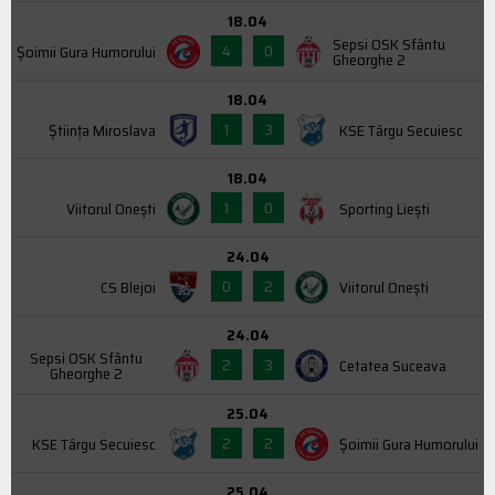
18.04
Sepsi OSK Sfântu
4
0
Şoimii Gura Humorului
Gheorghe 2
18.04
1
3
Știința Miroslava
KSE Târgu Secuiesc
18.04
1
0
Viitorul Onești
Sporting Liești
24.04
0
2
CS Blejoi
Viitorul Onești
24.04
Sepsi OSK Sfântu
2
3
Cetatea Suceava
Gheorghe 2
25.04
2
2
KSE Târgu Secuiesc
Şoimii Gura Humorului
25.04