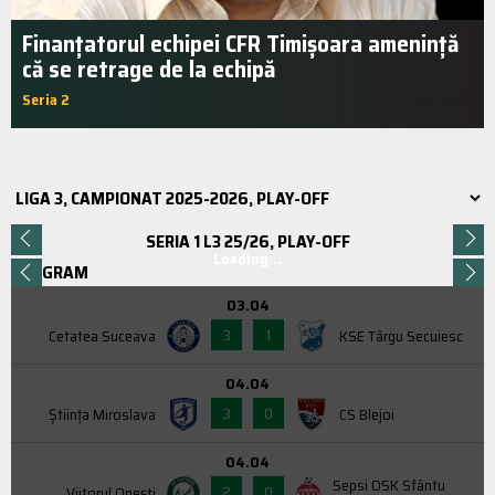
Finanțatorul echipei CFR Timișoara amenință
că se retrage de la echipă
Seria 2
09:02 | nov.. 2008
SERIA 1 L3 25/26, PLAY-OFF
Loading...
PROGRAM
03.04
3
1
Cetatea Suceava
KSE Târgu Secuiesc
04.04
3
0
Știința Miroslava
CS Blejoi
04.04
Sepsi OSK Sfântu
2
0
Viitorul Onești