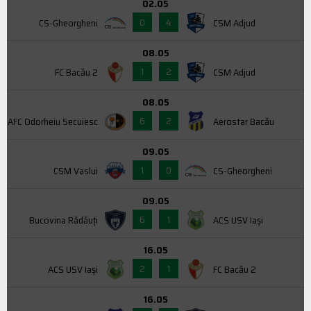
02.05
0
4
CS-Gheorgheni
CSM Adjud
08.05
1
2
FC Bacău 2
CSM Adjud
08.05
6
2
AFC Odorheiu Secuiesc
Aerostar Bacău
09.05
1
0
CSM Vaslui
CS-Gheorgheni
09.05
6
1
Bucovina Rădăuți
ACS USV Iaşi
16.05
2
1
ACS USV Iaşi
FC Bacău 2
16.05