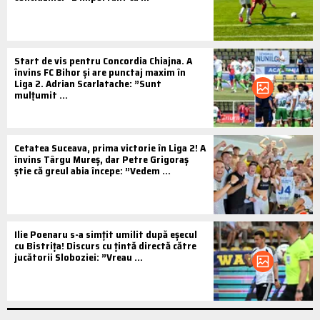
Start de vis pentru Concordia Chiajna. A
învins FC Bihor și are punctaj maxim în
Liga 2. Adrian Scarlatache: ”Sunt
mulțumit ...
Cetatea Suceava, prima victorie în Liga 2! A
învins Târgu Mureș, dar Petre Grigoraș
știe că greul abia începe: ”Vedem ...
Ilie Poenaru s-a simțit umilit după eșecul
cu Bistrița! Discurs cu țintă directă către
jucătorii Sloboziei: ”Vreau ...