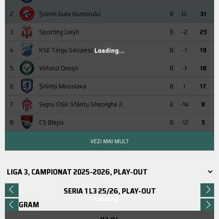
2
Şoimii Gura Humorului
8
12
31
3
Sporting Liești
8
-2
25
4
KSE Târgu Secuiesc
8
-1
19
Loading...
5
Viitorul Onești
8
-1
18
6
Știința Miroslava
8
1
17
7
Sepsi OSK Sfântu Gheorghe 2
8
-14
8
8
CS Blejoi
8
-12
5
VEZI MAI MULT
SERIA 1 L3 25/26, PLAY-OUT
Loading...
PROGRAM