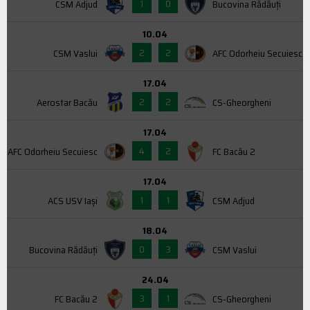
1
0
CSM Adjud
Bucovina Rădăuți
10.04
2
2
CSM Vaslui
AFC Odorheiu Secuiesc
17.04
2
2
Aerostar Bacău
CS-Gheorgheni
17.04
4
2
AFC Odorheiu Secuiesc
FC Bacău 2
17.04
1
1
ACS USV Iaşi
CSM Adjud
18.04
0
3
Bucovina Rădăuți
CSM Vaslui
24.04
3
1
FC Bacău 2
CS-Gheorgheni