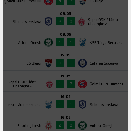
4
2
Şoimii Gura Humorului
CS Blejoi
09.05
Sepsi OSK Sfântu
2
0
Știința Miroslava
Gheorghe 2
09.05
1
1
Viitorul Onești
KSE Târgu Secuiesc
15.05
0
1
CS Blejoi
Cetatea Suceava
15.05
Sepsi OSK Sfântu
1
2
Şoimii Gura Humorului
Gheorghe 2
16.05
1
1
KSE Târgu Secuiesc
Știința Miroslava
16.05
2
0
Sporting Liești
Viitorul Onești