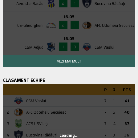
2
1
Aerostar Bacău
Bucovina Rădăuți
16.05
2
1
CS-Gheorgheni
AFC Odorheiu Secuiesc
16.05
1
0
CSM Adjud
CSM Vaslui
VEZI MAI MULT
CLASAMENT ECHIPE
P
G
PTS
1
CSM Vaslui
7
1
41
2
AFC Odorheiu Secuiesc
7
5
40
3
ACS USV Iaşi
7
-4
37
4
Bucovina Rădăuți
7
3
36
Loading...