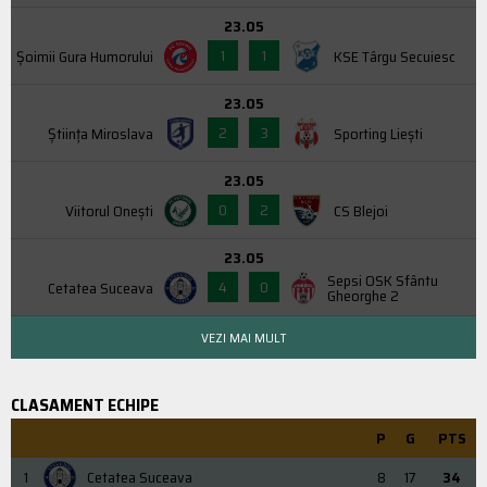
23.05
1
1
Şoimii Gura Humorului
KSE Târgu Secuiesc
23.05
2
3
Știința Miroslava
Sporting Liești
23.05
0
2
Viitorul Onești
CS Blejoi
23.05
Sepsi OSK Sfântu
4
0
Cetatea Suceava
Gheorghe 2
VEZI MAI MULT
CLASAMENT ECHIPE
P
G
PTS
1
Cetatea Suceava
8
17
34