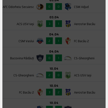
03.04
0
0
AFC Odorheiu Secuiesc
CSM Adjud
03.04
3
1
ACS USV Iaşi
Aerostar Bacău
04.04
2
1
CSM Vaslui
FC Bacău 2
04.04
0
1
Bucovina Rădăuți
CS-Gheorgheni
10.04
2
0
CS-Gheorgheni
ACS USV Iaşi
10.04
3
2
FC Bacău 2
Aerostar Bacău
10.04