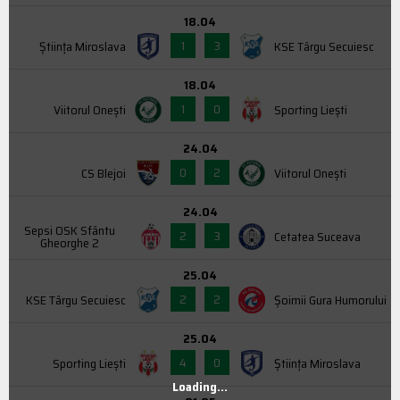
18.04
1
3
Știința Miroslava
KSE Târgu Secuiesc
18.04
1
0
Viitorul Onești
Sporting Liești
24.04
0
2
CS Blejoi
Viitorul Onești
24.04
Sepsi OSK Sfântu
2
3
Cetatea Suceava
Gheorghe 2
25.04
2
2
KSE Târgu Secuiesc
Şoimii Gura Humorului
25.04
4
0
Sporting Liești
Știința Miroslava
Loading...