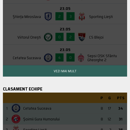
23.05
2
3
Știința Miroslava
Sporting Liești
23.05
0
2
Viitorul Onești
CS Blejoi
23.05
Sepsi OSK Sfântu
4
0
Cetatea Suceava
Gheorghe 2
VEZI MAI MULT
CLASAMENT ECHIPE
P
G
PTS
1
Cetatea Suceava
8
17
34
2
Şoimii Gura Humorului
8
12
31
3
Sporting Liești
8
-2
25