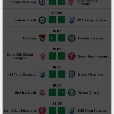
Sepsi OSK Sfântu
2
0
Știința Miroslava
Gheorghe 2
09.05
1
1
Viitorul Onești
KSE Târgu Secuiesc
15.05
0
1
CS Blejoi
Cetatea Suceava
15.05
Sepsi OSK Sfântu
1
2
Şoimii Gura Humorului
Gheorghe 2
16.05
1
1
KSE Târgu Secuiesc
Știința Miroslava
16.05
2
0
Sporting Liești
Viitorul Onești
23.05
1
1
Şoimii Gura Humorului
KSE Târgu Secuiesc