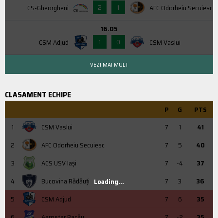
2
1
CS-Gheorgheni
AFC Odorheiu Secuiesc
16.05
1
0
CSM Adjud
CSM Vaslui
VEZI MAI MULT
CLASAMENT ECHIPE
P
G
PTS
1
CSM Vaslui
7
1
41
2
AFC Odorheiu Secuiesc
7
5
40
3
ACS USV Iaşi
7
-4
37
4
Bucovina Rădăuți
7
3
36
Loading...
5
CSM Adjud
7
6
35
6
Aerostar Bacău
7
-2
35