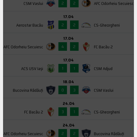
2
2
CSM Vaslui
AFC Odorheiu Secuiesc
17.04
2
2
Aerostar Bacău
CS-Gheorgheni
17.04
4
2
AFC Odorheiu Secuiesc
FC Bacău 2
17.04
1
1
ACS USV Iaşi
CSM Adjud
18.04
0
3
Bucovina Rădăuți
CSM Vaslui
24.04
3
1
FC Bacău 2
CS-Gheorgheni
24.04
2
2
AFC Odorheiu Secuiesc
Bucovina Rădăuți