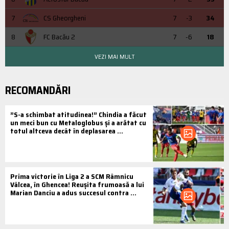
7
CS Gheorgheni
7
-3
34
8
FC Bacău 2
7
-6
18
VEZI MAI MULT
RECOMANDĂRI
”S-a schimbat atitudinea!” Chindia a făcut
un meci bun cu Metaloglobus și a arătat cu
totul altceva decât în deplasarea ...
Prima victorie în Liga 2 a SCM Râmnicu
Vâlcea, în Ghencea! Reușita frumoasă a lui
Marian Danciu a adus succesul contra ...