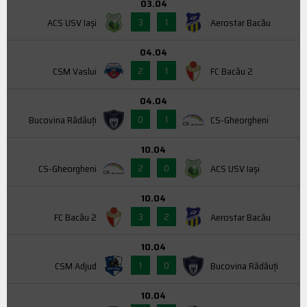
03.04
3
1
ACS USV Iaşi
Aerostar Bacău
04.04
2
1
CSM Vaslui
FC Bacău 2
04.04
0
1
Bucovina Rădăuți
CS-Gheorgheni
10.04
2
0
CS-Gheorgheni
ACS USV Iaşi
10.04
3
2
FC Bacău 2
Aerostar Bacău
10.04
1
0
CSM Adjud
Bucovina Rădăuți
10.04