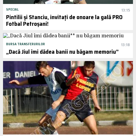
SPECIAL
13:15
Pintilii și Stanciu, invitați de onoare la gală PRO
Fotbal Petroșani!
BURSA TRANSFERURILOR
13:18
„Dacă Jiul îmi dădea banii nu băgam memoriu”