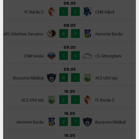
08.05
1
2
FC Bacău 2
CSM Adjud
08.05
6
2
AFC Odorheiu Secuiesc
Aerostar Bacău
09.05
1
0
CSM Vaslui
CS-Gheorgheni
09.05
6
1
Bucovina Rădăuți
ACS USV Iaşi
16.05
2
1
ACS USV Iaşi
FC Bacău 2
16.05
2
1
Aerostar Bacău
Bucovina Rădăuți
16.05