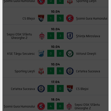
0
0
Şoimii Gura Humorului
Sporting Liești
10.04
1
5
CS Blejoi
Şoimii Gura Humorului
10.04
Sepsi OSK Sfântu
1
3
Știința Miroslava
Gheorghe 2
10.04
0
0
KSE Târgu Secuiesc
Viitorul Onești
10.04
1
6
Sporting Liești
Cetatea Suceava
17.04
1
0
Cetatea Suceava
CS Blejoi
18.04
Sepsi OSK Sfântu
4
0
Şoimii Gura Humorului
Gheorghe 2