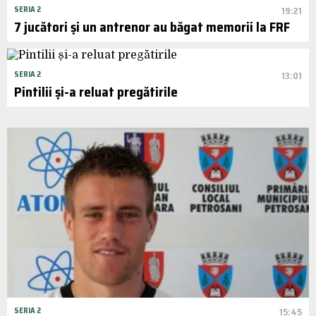
SERIA 2
19:21
7 jucători și un antrenor au băgat memorii la FRF
SERIA 2
13:01
Pintilii și-a reluat pregătirile
SERIA 2
15:45