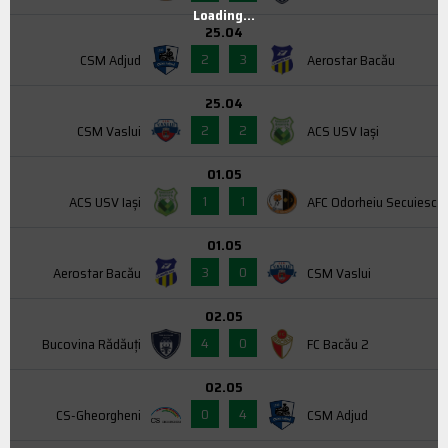
Loading...
25.04
2
3
CSM Adjud
Aerostar Bacău
25.04
2
2
CSM Vaslui
ACS USV Iaşi
01.05
1
1
ACS USV Iaşi
AFC Odorheiu Secuiesc
01.05
3
0
Aerostar Bacău
CSM Vaslui
02.05
4
0
Bucovina Rădăuți
FC Bacău 2
02.05
0
4
CS-Gheorgheni
CSM Adjud