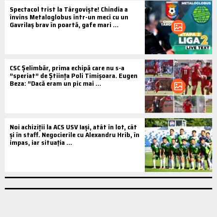
Spectacol trist la Târgoviște! Chindia a
învins Metaloglobus într-un meci cu un
Gavrilaș brav în poartă, gafe mari ...
CSC Şelimbăr, prima echipă care nu s-a
”speriat” de Știința Poli Timișoara. Eugen
Beza: ”Dacă eram un pic mai ...
Noi achiziții la ACS USV Iași, atât în lot, cât
și în staff. Negocierile cu Alexandru Hrib, în
impas, iar situația ...