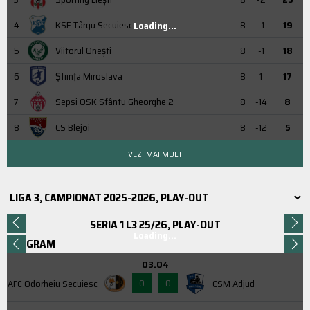
4
KSE Târgu Secuiesc
8
-1
19
Loading...
5
Viitorul Onești
8
-1
18
6
Știința Miroslava
8
1
17
7
Sepsi OSK Sfântu Gheorghe 2
8
-14
8
8
CS Blejoi
8
-12
5
VEZI MAI MULT
SERIA 1 L3 25/26, PLAY-OUT
Loading...
PROGRAM
03.04
0
0
AFC Odorheiu Secuiesc
CSM Adjud