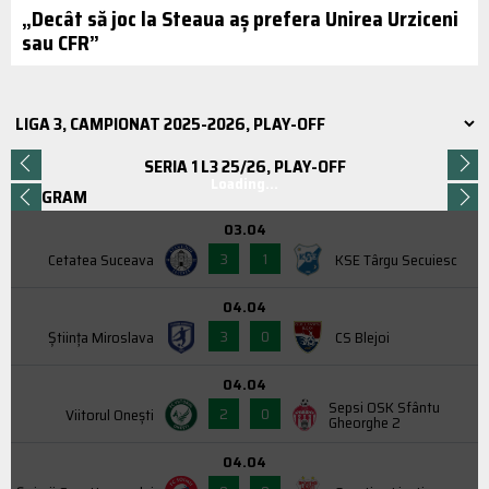
„Decât să joc la Steaua aș prefera Unirea Urziceni
sau CFR”
SERIA 1 L3 25/26, PLAY-OFF
Loading...
PROGRAM
03.04
3
1
Cetatea Suceava
KSE Târgu Secuiesc
04.04
3
0
Știința Miroslava
CS Blejoi
04.04
Sepsi OSK Sfântu
2
0
Viitorul Onești
Gheorghe 2
04.04