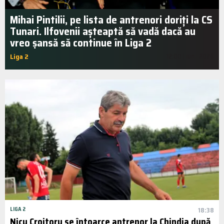
Mihai Pintilii, pe lista de antrenori doriți la CS
Tunari. Ilfovenii așteaptă să vadă dacă au
vreo șansă să continue în Liga 2
Liga 2
12:00 | iun.. 2026
LIGA 2
18:38
Nicu Croitoru se întoarce antrenor la Chindia după