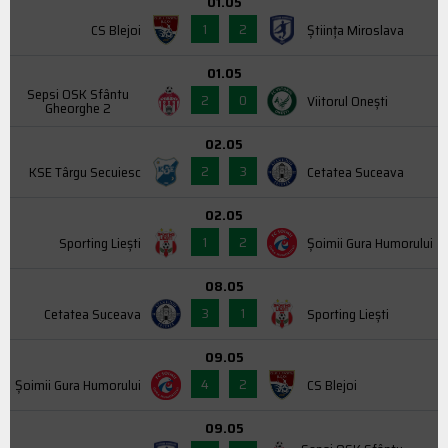
01.05
1
2
CS Blejoi
Știința Miroslava
01.05
Sepsi OSK Sfântu
2
0
Viitorul Onești
Gheorghe 2
02.05
2
3
KSE Târgu Secuiesc
Cetatea Suceava
02.05
1
2
Sporting Liești
Şoimii Gura Humorului
08.05
3
1
Cetatea Suceava
Sporting Liești
09.05
4
2
Şoimii Gura Humorului
CS Blejoi
09.05