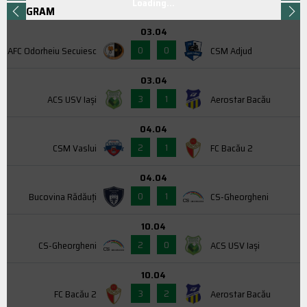
Loading...
PROGRAM
03.04
0
0
AFC Odorheiu Secuiesc
CSM Adjud
03.04
3
1
ACS USV Iaşi
Aerostar Bacău
04.04
2
1
CSM Vaslui
FC Bacău 2
04.04
0
1
Bucovina Rădăuți
CS-Gheorgheni
10.04
2
0
CS-Gheorgheni
ACS USV Iaşi
10.04
3
2
FC Bacău 2
Aerostar Bacău