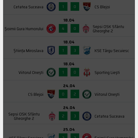
1
0
Cetatea Suceava
CS Blejoi
18.04
Sepsi OSK Sfântu
4
0
Şoimii Gura Humorului
Gheorghe 2
18.04
1
3
Știința Miroslava
KSE Târgu Secuiesc
18.04
1
0
Viitorul Onești
Sporting Liești
24.04
0
2
CS Blejoi
Viitorul Onești
24.04
Sepsi OSK Sfântu
2
3
Cetatea Suceava
Gheorghe 2
25.04
2
2