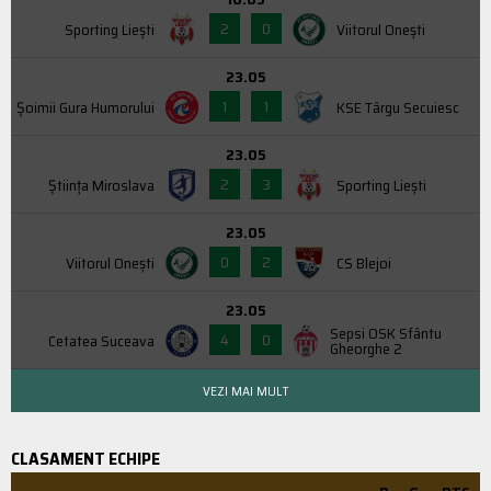
2
0
Sporting Liești
Viitorul Onești
23.05
1
1
Şoimii Gura Humorului
KSE Târgu Secuiesc
23.05
2
3
Știința Miroslava
Sporting Liești
23.05
0
2
Viitorul Onești
CS Blejoi
23.05
Sepsi OSK Sfântu
4
0
Cetatea Suceava
Gheorghe 2
VEZI MAI MULT
CLASAMENT ECHIPE