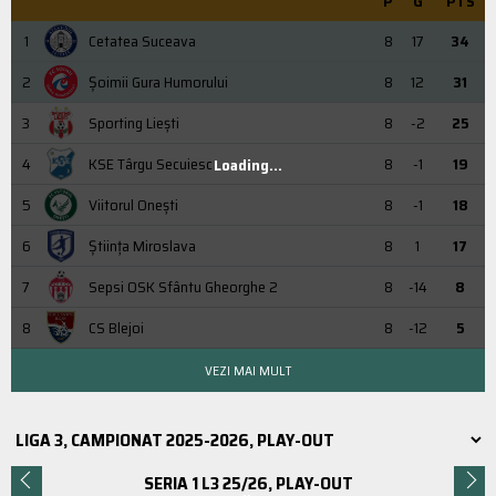
P
G
PTS
1
Cetatea Suceava
8
17
34
2
Şoimii Gura Humorului
8
12
31
3
Sporting Liești
8
-2
25
4
KSE Târgu Secuiesc
8
-1
19
Loading...
5
Viitorul Onești
8
-1
18
6
Știința Miroslava
8
1
17
7
Sepsi OSK Sfântu Gheorghe 2
8
-14
8
8
CS Blejoi
8
-12
5
VEZI MAI MULT
SERIA 1 L3 25/26, PLAY-OUT