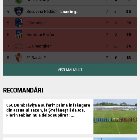
4
Bucovina Rădăuți
7
3
36
Loading...
5
CSM Adjud
7
6
35
6
Aerostar Bacău
7
-2
35
7
CS Gheorgheni
7
-3
34
8
FC Bacău 2
7
-6
18
VEZI MAI MULT
RECOMANDĂRI
CSC Dumbrăvița a suferit prima înfrângere
din actualul sezon, la Ștefăneștii de Jos.
Florin Fabian nu e deloc supărat: ...