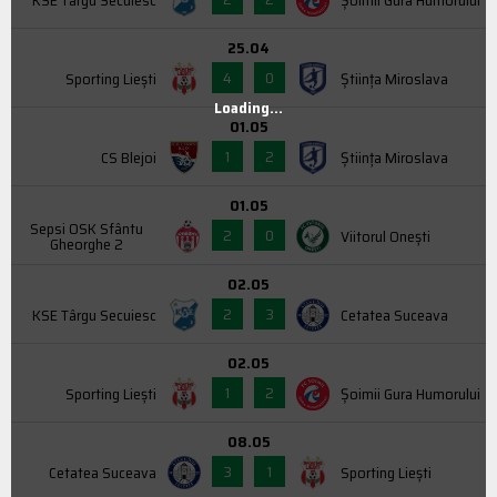
KSE Târgu Secuiesc
Şoimii Gura Humorului
25.04
4
0
Sporting Liești
Știința Miroslava
Loading...
01.05
1
2
CS Blejoi
Știința Miroslava
01.05
Sepsi OSK Sfântu
2
0
Viitorul Onești
Gheorghe 2
02.05
2
3
KSE Târgu Secuiesc
Cetatea Suceava
02.05
1
2
Sporting Liești
Şoimii Gura Humorului
08.05
3
1
Cetatea Suceava
Sporting Liești