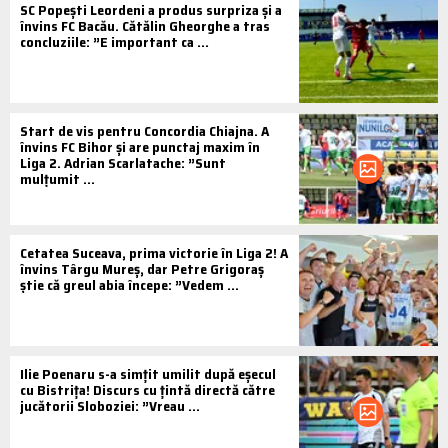
SC Popești Leordeni a produs surpriza și a
învins FC Bacău. Cătălin Gheorghe a tras
concluziile: ”E important ca ...
Start de vis pentru Concordia Chiajna. A
învins FC Bihor și are punctaj maxim în
Liga 2. Adrian Scarlatache: ”Sunt
mulțumit ...
Cetatea Suceava, prima victorie în Liga 2! A
învins Târgu Mureș, dar Petre Grigoraș
știe că greul abia începe: ”Vedem ...
Ilie Poenaru s-a simțit umilit după eșecul
cu Bistrița! Discurs cu țintă directă către
jucătorii Sloboziei: ”Vreau ...