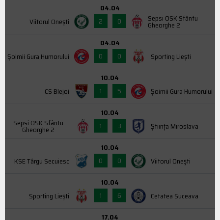
04.04
Sepsi OSK Sfântu
2
0
Viitorul Onești
Gheorghe 2
04.04
0
0
Şoimii Gura Humorului
Sporting Liești
10.04
1
5
CS Blejoi
Şoimii Gura Humorului
10.04
Sepsi OSK Sfântu
1
3
Știința Miroslava
Gheorghe 2
10.04
0
0
KSE Târgu Secuiesc
Viitorul Onești
10.04
1
6
Sporting Liești
Cetatea Suceava
17.04