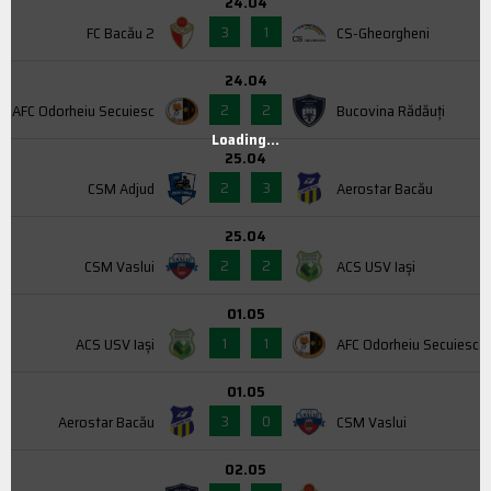
24.04
3
1
FC Bacău 2
CS-Gheorgheni
24.04
2
2
AFC Odorheiu Secuiesc
Bucovina Rădăuți
Loading...
25.04
2
3
CSM Adjud
Aerostar Bacău
25.04
2
2
CSM Vaslui
ACS USV Iaşi
01.05
1
1
ACS USV Iaşi
AFC Odorheiu Secuiesc
01.05
3
0
Aerostar Bacău
CSM Vaslui
02.05