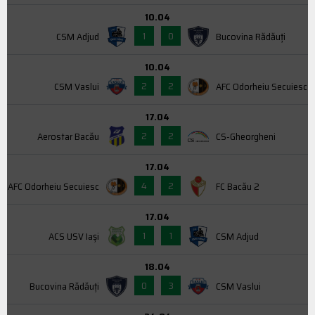
10.04
1
0
CSM Adjud
Bucovina Rădăuți
10.04
2
2
CSM Vaslui
AFC Odorheiu Secuiesc
17.04
2
2
Aerostar Bacău
CS-Gheorgheni
17.04
4
2
AFC Odorheiu Secuiesc
FC Bacău 2
17.04
1
1
ACS USV Iaşi
CSM Adjud
18.04
0
3
Bucovina Rădăuți
CSM Vaslui