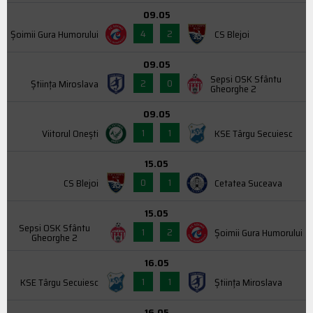
09.05
4
2
Şoimii Gura Humorului
CS Blejoi
09.05
Sepsi OSK Sfântu
2
0
Știința Miroslava
Gheorghe 2
09.05
1
1
Viitorul Onești
KSE Târgu Secuiesc
15.05
0
1
CS Blejoi
Cetatea Suceava
15.05
Sepsi OSK Sfântu
1
2
Şoimii Gura Humorului
Gheorghe 2
16.05
1
1
KSE Târgu Secuiesc
Știința Miroslava
16.05