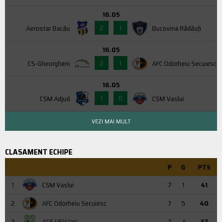
16.05
2
1
Aerostar Bacău
Bucovina Rădăuți
16.05
2
1
CS-Gheorgheni
AFC Odorheiu Secuiesc
16.05
1
0
CSM Adjud
CSM Vaslui
VEZI MAI MULT
CLASAMENT ECHIPE
P
G
PTS
1
CSM Vaslui
7
1
41
2
AFC Odorheiu Secuiesc
7
5
40
3
ACS USV Iaşi
7
-4
37