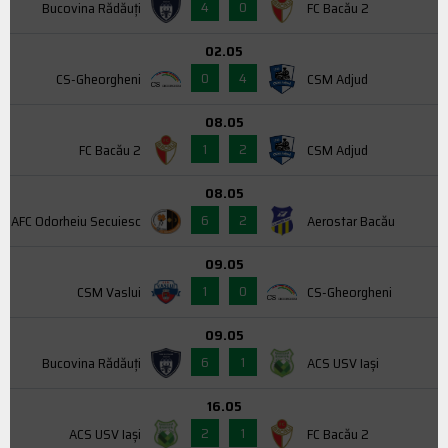
4
0
Bucovina Rădăuți
FC Bacău 2
02.05
0
4
CS-Gheorgheni
CSM Adjud
08.05
1
2
FC Bacău 2
CSM Adjud
08.05
6
2
AFC Odorheiu Secuiesc
Aerostar Bacău
09.05
1
0
CSM Vaslui
CS-Gheorgheni
09.05
6
1
Bucovina Rădăuți
ACS USV Iaşi
16.05
2
1
ACS USV Iaşi
FC Bacău 2