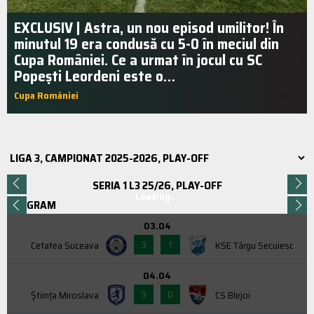
EXCLUSIV | Astra, un nou episod umilitor! În
minutul 19 era condusă cu 5-0 în meciul din
Cupa României. Ce a urmat în jocul cu SC
Popești Leordeni este o…
Cupa României
19:44 | aug.. 2022
SERIA 1 L3 25/26, PLAY-OFF
Loading...
PROGRAM
03.04
3
1
Cetatea Suceava
KSE Târgu Secuiesc
04.04
3
0
Știința Miroslava
CS Blejoi