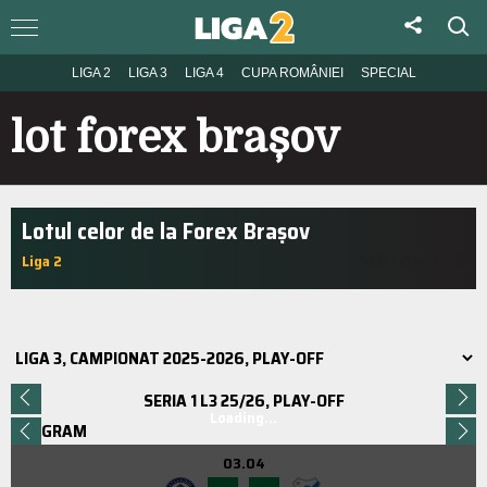
LIGA 2
LIGA 3
LIGA 4
CUPA ROMÂNIEI
SPECIAL
lot forex brașov
Lotul celor de la Forex Brașov
Liga 2
16:14 | aug.. 2008
SERIA 1 L3 25/26, PLAY-OFF
Loading...
PROGRAM
03.04