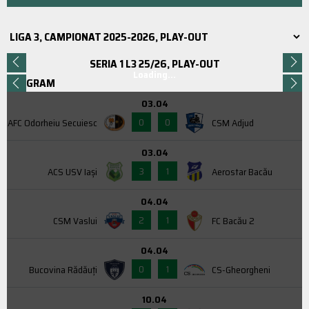
SERIA 1 L3 25/26, PLAY-OUT
Loading...
PROGRAM
03.04
0
0
AFC Odorheiu Secuiesc
CSM Adjud
03.04
3
1
ACS USV Iaşi
Aerostar Bacău
04.04
2
1
CSM Vaslui
FC Bacău 2
04.04
0
1
Bucovina Rădăuți
CS-Gheorgheni
10.04