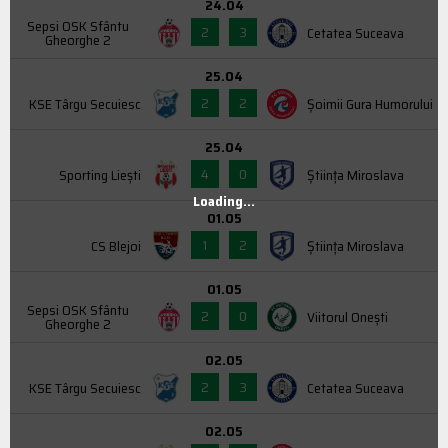
24.04
Sepsi OSK Sfântu
2
3
Cetatea Suceava
Gheorghe 2
25.04
2
2
KSE Târgu Secuiesc
Şoimii Gura Humorului
25.04
4
0
Sporting Liești
Știința Miroslava
Loading...
01.05
1
2
CS Blejoi
Știința Miroslava
01.05
Sepsi OSK Sfântu
2
0
Viitorul Onești
Gheorghe 2
02.05
2
3
KSE Târgu Secuiesc
Cetatea Suceava
02.05