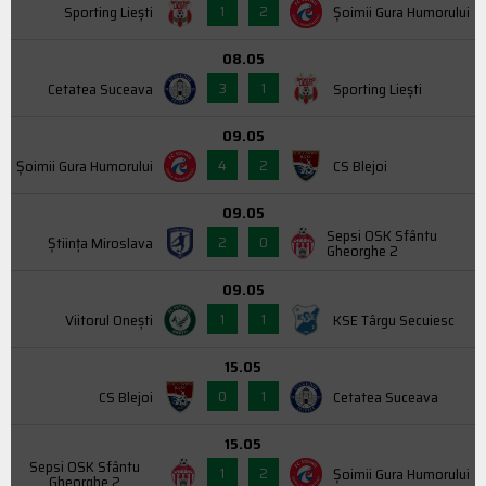
1
2
Sporting Liești
Şoimii Gura Humorului
08.05
3
1
Cetatea Suceava
Sporting Liești
09.05
4
2
Şoimii Gura Humorului
CS Blejoi
09.05
Sepsi OSK Sfântu
2
0
Știința Miroslava
Gheorghe 2
09.05
1
1
Viitorul Onești
KSE Târgu Secuiesc
15.05
0
1
CS Blejoi
Cetatea Suceava
15.05
Sepsi OSK Sfântu
1
2
Şoimii Gura Humorului
Gheorghe 2