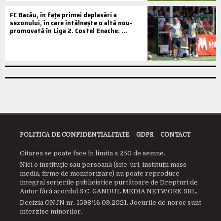
FC Bacău, în fața primei deplasări a
sezonului, în care întâlnește o altă nou-
promovată în Liga 2. Costel Enache: ...
POLITICA DE CONFIDENTIALITATE
GDPR
CONTACT
Citarea se poate face în limita a 250 de semne.
Nici o instituţie sau persoană (site-uri, instituţii mass-
media, firme de monitorizare) nu poate reproduce
integral scrierile publicistice purtătoare de Drepturi de
Autor fără acordul S.C. GANDUL MEDIA NETWORK SRL.
Decizia ONJN nr. 1598/16.09.2021. Jocurile de noroc sunt
interzise minorilor.