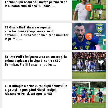
fotbal după 12 ani să-i învețe pe tinerii de
la Dinamo cum să dea ”Bilbao”: ...
CS Gloria Bistrița are o repriză
spectaculoasă și egalează scorul
sezonului. Unirea Slobozia pierde umilitor
la primul ...
Știința Poli Timișoara vrea un succes și la
prima deplasare în Liga 2, contra CSC
Șelimbăr. Frații Benzar ar putea ...
CSM Olimpia a prins curaj după debutul în
Liga 2 și i-a pus gând rău și Reșiței.
Alexandru Pelici, categoric: ”Să ...