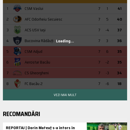
1
CSM Vaslui
7
1
41
2
AFC Odorheiu Secuiesc
7
5
40
3
ACS USV Iaşi
7
-4
37
4
Bucovina Rădăuți
7
3
36
Loading...
5
CSM Adjud
7
6
35
6
Aerostar Bacău
7
-2
35
7
CS Gheorgheni
7
-3
34
8
FC Bacău 2
7
-6
18
VEZI MAI MULT
RECOMANDĂRI
REPORTAJ | Dorin Mateuț s-a întors în