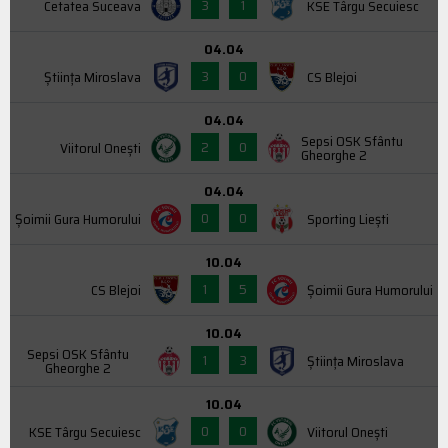
3
1
Cetatea Suceava
KSE Târgu Secuiesc
04.04
3
0
Știința Miroslava
CS Blejoi
04.04
Sepsi OSK Sfântu
2
0
Viitorul Onești
Gheorghe 2
04.04
0
0
Şoimii Gura Humorului
Sporting Liești
10.04
1
5
CS Blejoi
Şoimii Gura Humorului
10.04
Sepsi OSK Sfântu
1
3
Știința Miroslava
Gheorghe 2
10.04
0
0
KSE Târgu Secuiesc
Viitorul Onești