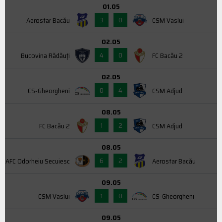
01.05
3
0
Aerostar Bacău
CSM Vaslui
02.05
4
0
Bucovina Rădăuți
FC Bacău 2
02.05
0
4
CS-Gheorgheni
CSM Adjud
08.05
1
2
FC Bacău 2
CSM Adjud
08.05
6
2
AFC Odorheiu Secuiesc
Aerostar Bacău
09.05
1
0
CSM Vaslui
CS-Gheorgheni
09.05