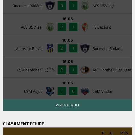
6
1
Bucovina Rădăuți
ACS USV Iaşi
16.05
2
1
ACS USV Iaşi
FC Bacău 2
16.05
2
1
Aerostar Bacău
Bucovina Rădăuți
16.05
2
1
CS-Gheorgheni
AFC Odorheiu Secuiesc
16.05
1
0
CSM Adjud
CSM Vaslui
VEZI MAI MULT
CLASAMENT ECHIPE
P
G
PTS