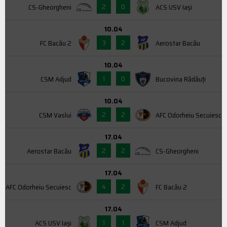
2
0
CS-Gheorgheni
ACS USV Iaşi
10.04
3
2
FC Bacău 2
Aerostar Bacău
10.04
1
0
CSM Adjud
Bucovina Rădăuți
10.04
2
2
CSM Vaslui
AFC Odorheiu Secuiesc
17.04
2
2
Aerostar Bacău
CS-Gheorgheni
17.04
4
2
AFC Odorheiu Secuiesc
FC Bacău 2
17.04
1
1
ACS USV Iaşi
CSM Adjud