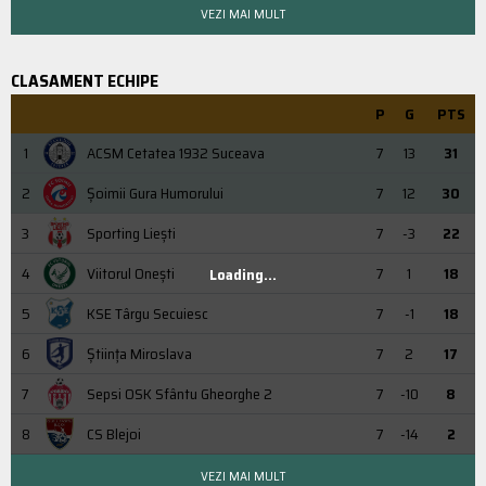
VEZI MAI MULT
CLASAMENT ECHIPE
P
G
PTS
1
ACSM Cetatea 1932 Suceava
7
13
31
2
Şoimii Gura Humorului
7
12
30
3
Sporting Liești
7
-3
22
4
Viitorul Onești
7
1
18
Loading...
5
KSE Târgu Secuiesc
7
-1
18
6
Știința Miroslava
7
2
17
7
Sepsi OSK Sfântu Gheorghe 2
7
-10
8
8
CS Blejoi
7
-14
2
VEZI MAI MULT