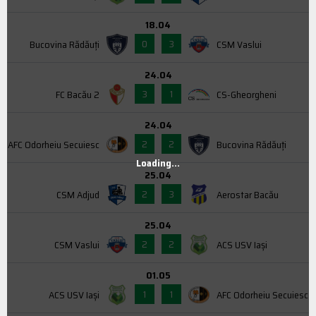
18.04
0
3
Bucovina Rădăuți
CSM Vaslui
24.04
3
1
FC Bacău 2
CS-Gheorgheni
24.04
2
2
AFC Odorheiu Secuiesc
Bucovina Rădăuți
Loading...
25.04
2
3
CSM Adjud
Aerostar Bacău
25.04
2
2
CSM Vaslui
ACS USV Iaşi
01.05
1
1
ACS USV Iaşi
AFC Odorheiu Secuiesc