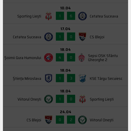
10.04
1
6
Sporting Liești
Cetatea Suceava
17.04
1
0
Cetatea Suceava
CS Blejoi
18.04
Sepsi OSK Sfântu
4
0
Şoimii Gura Humorului
Gheorghe 2
18.04
1
3
Știința Miroslava
KSE Târgu Secuiesc
18.04
1
0
Viitorul Onești
Sporting Liești
24.04
0
2
CS Blejoi
Viitorul Onești