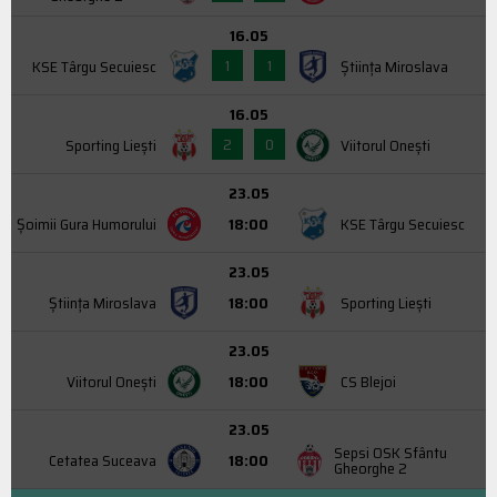
16.05
1
1
KSE Târgu Secuiesc
Știința Miroslava
16.05
2
0
Sporting Liești
Viitorul Onești
23.05
Şoimii Gura Humorului
18:00
KSE Târgu Secuiesc
23.05
Știința Miroslava
18:00
Sporting Liești
23.05
Viitorul Onești
18:00
CS Blejoi
23.05
Sepsi OSK Sfântu
Cetatea Suceava
18:00
Gheorghe 2