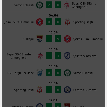
Sepsi OSK Sfântu
2
0
Viitorul Onești
Gheorghe 2
04.04
0
0
Şoimii Gura Humorului
Sporting Liești
10.04
1
5
CS Blejoi
Şoimii Gura Humorului
10.04
Sepsi OSK Sfântu
1
3
Știința Miroslava
Gheorghe 2
10.04
0
0
KSE Târgu Secuiesc
Viitorul Onești
10.04
1
6
Sporting Liești
Cetatea Suceava
17.04
1
0
Cetatea Suceava
CS Blejoi