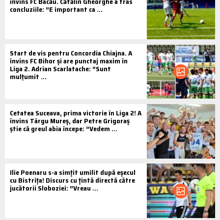
învins FC Bacău. Cătălin Gheorghe a tras
concluziile: ”E important ca ...
Start de vis pentru Concordia Chiajna. A
învins FC Bihor și are punctaj maxim în
Liga 2. Adrian Scarlatache: ”Sunt
mulțumit ...
Cetatea Suceava, prima victorie în Liga 2! A
învins Târgu Mureș, dar Petre Grigoraș
știe că greul abia începe: ”Vedem ...
Ilie Poenaru s-a simțit umilit după eșecul
cu Bistrița! Discurs cu țintă directă către
jucătorii Sloboziei: ”Vreau ...