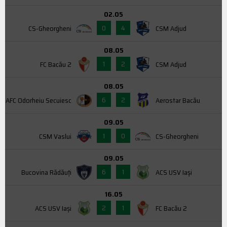
02.05
0
4
CS-Gheorgheni
CSM Adjud
08.05
1
2
FC Bacău 2
CSM Adjud
08.05
6
2
AFC Odorheiu Secuiesc
Aerostar Bacău
09.05
1
0
CSM Vaslui
CS-Gheorgheni
09.05
6
1
Bucovina Rădăuți
ACS USV Iaşi
16.05
2
1
ACS USV Iaşi
FC Bacău 2