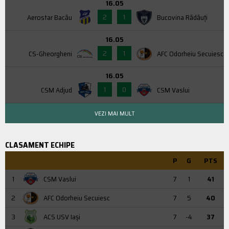
16.05
2
1
Aerostar Bacău
Bucovina Rădăuți
16.05
2
1
CS-Gheorgheni
AFC Odorheiu Secuiesc
16.05
1
0
CSM Adjud
CSM Vaslui
VEZI MAI MULT
CLASAMENT ECHIPE
P
G
PTS
1
CSM Vaslui
7
1
41
2
AFC Odorheiu Secuiesc
7
5
40
3
ACS USV Iaşi
7
-4
37