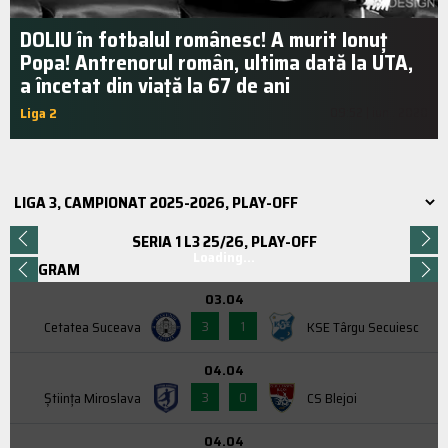
DOLIU în fotbalul românesc! A murit Ionuț
Popa! Antrenorul român, ultima dată la UTA,
a încetat din viață la 67 de ani
Liga 2
09:52 | iun.. 2020
SERIA 1 L3 25/26, PLAY-OFF
Loading...
PROGRAM
03.04
3
1
Cetatea Suceava
KSE Târgu Secuiesc
04.04
3
0
Știința Miroslava
CS Blejoi
04.04