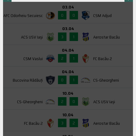
03.04
0
0
AFC Odorheiu Secuiesc
CSM Adjud
03.04
3
1
ACS USV Iaşi
Aerostar Bacău
04.04
2
1
CSM Vaslui
FC Bacău 2
04.04
0
1
Bucovina Rădăuți
CS-Gheorgheni
10.04
2
0
CS-Gheorgheni
ACS USV Iaşi
10.04
3
2
FC Bacău 2
Aerostar Bacău