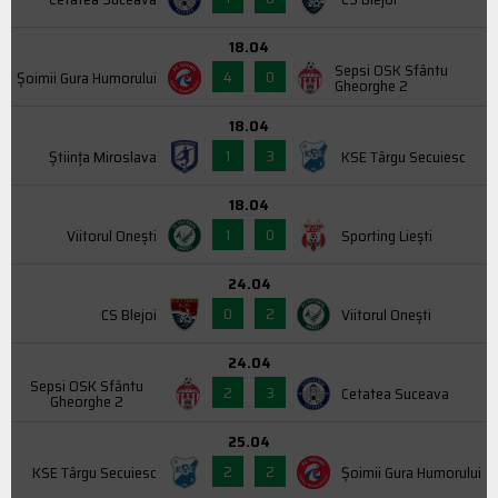
18.04
Sepsi OSK Sfântu
4
0
Şoimii Gura Humorului
Gheorghe 2
18.04
1
3
Știința Miroslava
KSE Târgu Secuiesc
18.04
1
0
Viitorul Onești
Sporting Liești
24.04
0
2
CS Blejoi
Viitorul Onești
24.04
Sepsi OSK Sfântu
2
3
Cetatea Suceava
Gheorghe 2
25.04
2
2
KSE Târgu Secuiesc
Şoimii Gura Humorului