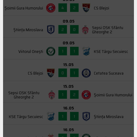
4
2
Şoimii Gura Humorului
CS Blejoi
09.05
Sepsi OSK Sfântu
2
0
Știința Miroslava
Gheorghe 2
09.05
1
1
Viitorul Onești
KSE Târgu Secuiesc
15.05
0
1
CS Blejoi
Cetatea Suceava
15.05
Sepsi OSK Sfântu
1
2
Şoimii Gura Humorului
Gheorghe 2
16.05
1
1
KSE Târgu Secuiesc
Știința Miroslava
16.05