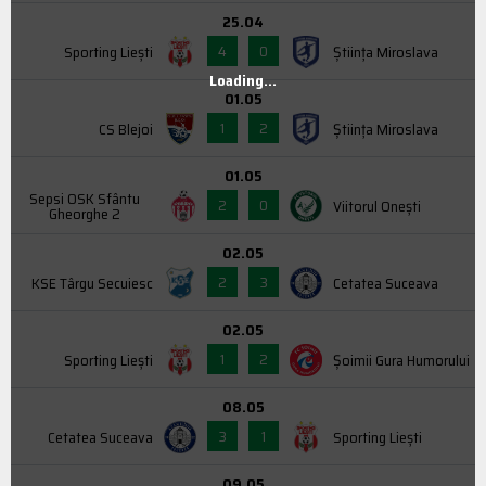
25.04
4
0
Sporting Liești
Știința Miroslava
Loading...
01.05
1
2
CS Blejoi
Știința Miroslava
01.05
Sepsi OSK Sfântu
2
0
Viitorul Onești
Gheorghe 2
02.05
2
3
KSE Târgu Secuiesc
Cetatea Suceava
02.05
1
2
Sporting Liești
Şoimii Gura Humorului
08.05
3
1
Cetatea Suceava
Sporting Liești
09.05