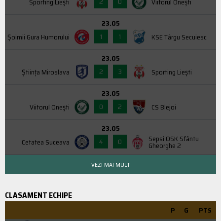
2
0
Sporting Liești
Viitorul Onești
23.05
1
1
Şoimii Gura Humorului
KSE Târgu Secuiesc
23.05
2
3
Știința Miroslava
Sporting Liești
23.05
0
2
Viitorul Onești
CS Blejoi
23.05
Sepsi OSK Sfântu
4
0
Cetatea Suceava
Gheorghe 2
VEZI MAI MULT
CLASAMENT ECHIPE
P
G
PTS