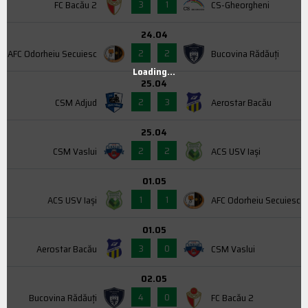
3
1
FC Bacău 2
CS-Gheorgheni
24.04
2
2
AFC Odorheiu Secuiesc
Bucovina Rădăuți
Loading...
25.04
2
3
CSM Adjud
Aerostar Bacău
25.04
2
2
CSM Vaslui
ACS USV Iaşi
01.05
1
1
ACS USV Iaşi
AFC Odorheiu Secuiesc
01.05
3
0
Aerostar Bacău
CSM Vaslui
02.05
4
0
Bucovina Rădăuți
FC Bacău 2