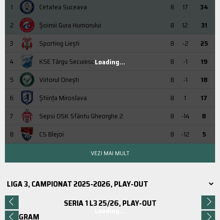
1
Cetatea Suceava
8
17
34
2
Şoimii Gura Humorului
8
12
31
3
Sporting Liești
8
-2
25
4
KSE Târgu Secuiesc
8
-1
19
Loading...
5
Viitorul Onești
8
-1
18
6
Știința Miroslava
8
1
17
7
Sepsi OSK Sfântu Gheorghe 2
8
-14
8
8
CS Blejoi
8
-12
5
VEZI MAI MULT
SERIA 1 L3 25/26, PLAY-OUT
Loading...
PROGRAM