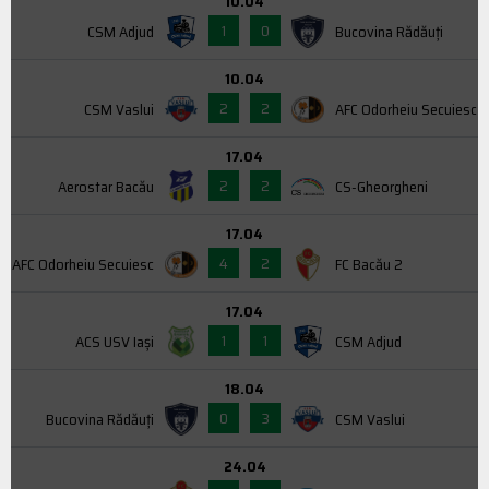
10.04
1
0
CSM Adjud
Bucovina Rădăuți
10.04
2
2
CSM Vaslui
AFC Odorheiu Secuiesc
17.04
2
2
Aerostar Bacău
CS-Gheorgheni
17.04
4
2
AFC Odorheiu Secuiesc
FC Bacău 2
17.04
1
1
ACS USV Iaşi
CSM Adjud
18.04
0
3
Bucovina Rădăuți
CSM Vaslui
24.04