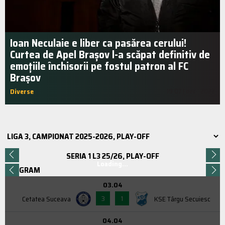
Ioan Neculaie e liber ca pasărea cerului!
Curtea de Apel Braşov l-a scăpat definitiv de
emoțiile închisorii pe fostul patron al FC
Brașov
Diverse
19:07 | dec.. 2022
SERIA 1 L3 25/26, PLAY-OFF
Loading...
PROGRAM
03.04
3
1
Cetatea Suceava
KSE Târgu Secuiesc
04.04