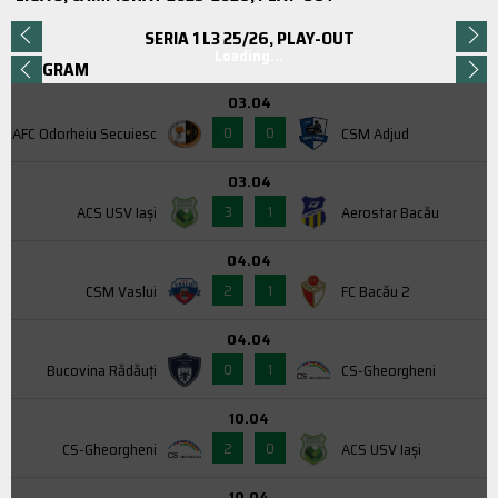
SERIA 1 L3 25/26, PLAY-OUT
Loading...
PROGRAM
03.04
0
0
AFC Odorheiu Secuiesc
CSM Adjud
03.04
3
1
ACS USV Iaşi
Aerostar Bacău
04.04
2
1
CSM Vaslui
FC Bacău 2
04.04
0
1
Bucovina Rădăuți
CS-Gheorgheni
10.04
2
0
CS-Gheorgheni
ACS USV Iaşi
10.04