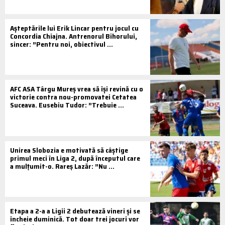
Așteptările lui Erik Lincar pentru jocul cu
Concordia Chiajna. Antrenorul Bihorului,
sincer: ”Pentru noi, obiectivul ...
AFC ASA Târgu Mureș vrea să își revină cu o
victorie contra nou-promovatei Cetatea
Suceava. Eusebiu Tudor: ”Trebuie ...
Unirea Slobozia e motivată să câștige
primul meci în Liga 2, după începutul care
a mulțumit-o. Rareș Lazăr: ”Nu ...
Etapa a 2-a a Ligii 2 debutează vineri și se
încheie duminică. Tot doar trei jocuri vor