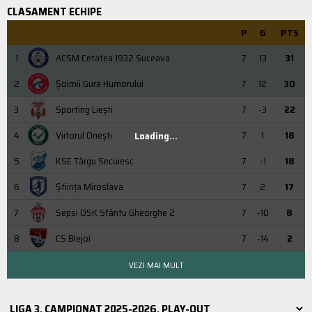
CLASAMENT ECHIPE
P
G
PTS
1
ACSM Cetatea 1932 Suceava
7
13
31
2
Şoimii Gura Humorului
7
12
30
3
Sporting Liești
7
-3
22
4
Viitorul Onești
7
1
18
Loading...
5
KSE Târgu Secuiesc
7
-1
18
6
Știința Miroslava
7
2
17
7
Sepsi OSK Sfântu Gheorghe 2
7
-10
8
8
CS Blejoi
7
-14
2
VEZI MAI MULT