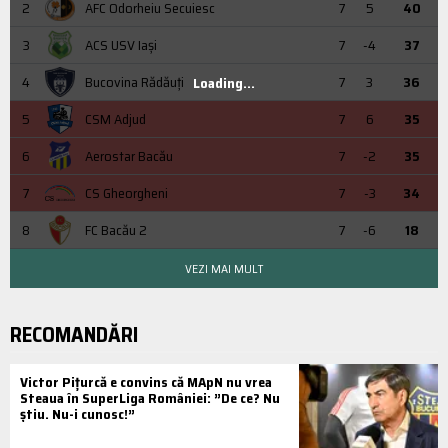
2
AFC Odorheiu Secuiesc
7
5
40
3
ACS USV Iaşi
7
-4
37
4
Bucovina Rădăuți
7
3
36
Loading...
5
CSM Adjud
7
6
35
6
Aerostar Bacău
7
-2
35
7
CS Gheorgheni
7
-3
34
8
FC Bacău 2
7
-6
18
VEZI MAI MULT
RECOMANDĂRI
Victor Pițurcă e convins că MApN nu vrea
Steaua în SuperLiga României: ”De ce? Nu
știu. Nu-i cunosc!”