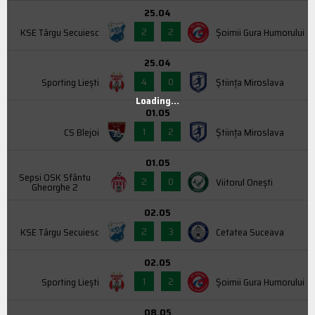
25.04
2
2
KSE Târgu Secuiesc
Şoimii Gura Humorului
25.04
4
0
Sporting Liești
Știința Miroslava
Loading...
01.05
1
2
CS Blejoi
Știința Miroslava
01.05
Sepsi OSK Sfântu
2
0
Viitorul Onești
Gheorghe 2
02.05
2
3
KSE Târgu Secuiesc
Cetatea Suceava
02.05
1
2
Sporting Liești
Şoimii Gura Humorului
08.05