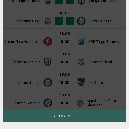
1
1
KSE Târgu Secuiesc
Știința Miroslava
16.05
2
0
Sporting Liești
Viitorul Onești
23.05
Şoimii Gura Humorului
18:00
KSE Târgu Secuiesc
23.05
Știința Miroslava
18:00
Sporting Liești
23.05
Viitorul Onești
18:00
CS Blejoi
23.05
Sepsi OSK Sfântu
Cetatea Suceava
18:00
Gheorghe 2
VEZI MAI MULT