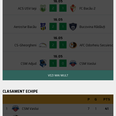
16.05
2
1
ACS USV Iaşi
FC Bacău 2
16.05
2
1
Aerostar Bacău
Bucovina Rădăuți
16.05
2
1
CS-Gheorgheni
AFC Odorheiu Secuiesc
16.05
1
0
CSM Adjud
CSM Vaslui
VEZI MAI MULT
CLASAMENT ECHIPE
P
G
PTS
1
CSM Vaslui
7
1
41