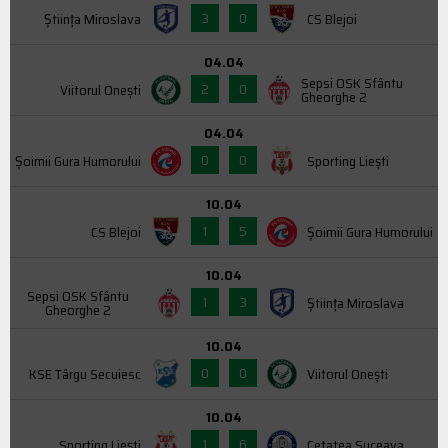
3
0
Știința Miroslava
CS Blejoi
04.04
Sepsi OSK Sfântu
2
0
Viitorul Onești
Gheorghe 2
04.04
0
0
Şoimii Gura Humorului
Sporting Liești
10.04
1
5
CS Blejoi
Şoimii Gura Humorului
10.04
Sepsi OSK Sfântu
1
3
Știința Miroslava
Gheorghe 2
10.04
0
0
KSE Târgu Secuiesc
Viitorul Onești
10.04
1
6
Sporting Liești
Cetatea Suceava