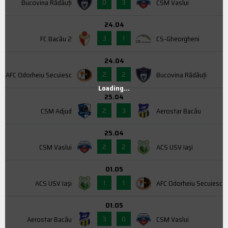
0
3
Bucovina Rădăuți
CSM Vaslui
24.04
3
1
FC Bacău 2
CS-Gheorgheni
24.04
2
2
AFC Odorheiu Secuiesc
Bucovina Rădăuți
Loading...
25.04
2
3
CSM Adjud
Aerostar Bacău
25.04
2
2
CSM Vaslui
ACS USV Iaşi
01.05
1
1
ACS USV Iaşi
AFC Odorheiu Secuiesc
01.05
3
0
Aerostar Bacău
CSM Vaslui