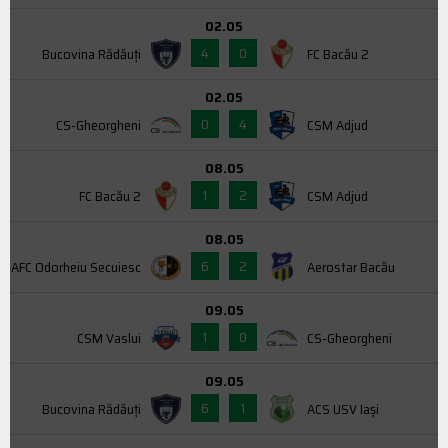
02.05
4
0
Bucovina Rădăuți
FC Bacău 2
02.05
0
4
CS-Gheorgheni
CSM Adjud
08.05
1
2
FC Bacău 2
CSM Adjud
08.05
6
2
AFC Odorheiu Secuiesc
Aerostar Bacău
09.05
1
0
CSM Vaslui
CS-Gheorgheni
09.05
6
1
Bucovina Rădăuți
ACS USV Iaşi