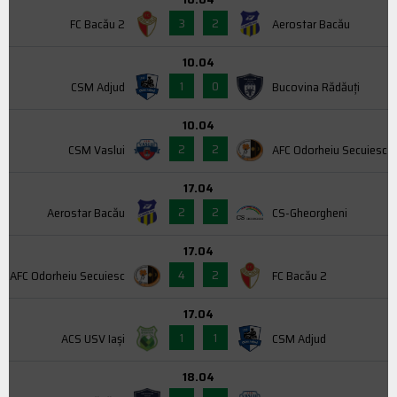
3
2
FC Bacău 2
Aerostar Bacău
10.04
1
0
CSM Adjud
Bucovina Rădăuți
10.04
2
2
CSM Vaslui
AFC Odorheiu Secuiesc
17.04
2
2
Aerostar Bacău
CS-Gheorgheni
17.04
4
2
AFC Odorheiu Secuiesc
FC Bacău 2
17.04
1
1
ACS USV Iaşi
CSM Adjud
18.04