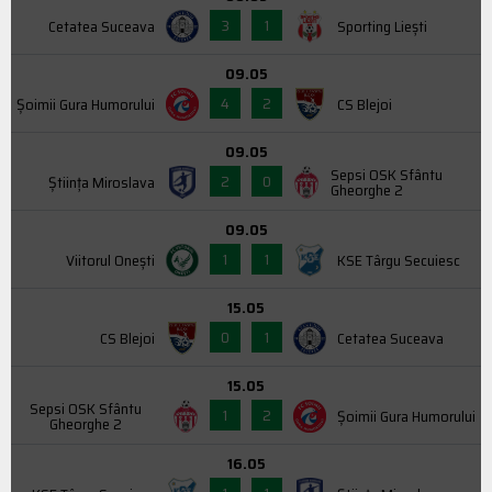
3
1
Cetatea Suceava
Sporting Liești
09.05
4
2
Şoimii Gura Humorului
CS Blejoi
09.05
Sepsi OSK Sfântu
2
0
Știința Miroslava
Gheorghe 2
09.05
1
1
Viitorul Onești
KSE Târgu Secuiesc
15.05
0
1
CS Blejoi
Cetatea Suceava
15.05
Sepsi OSK Sfântu
1
2
Şoimii Gura Humorului
Gheorghe 2
16.05