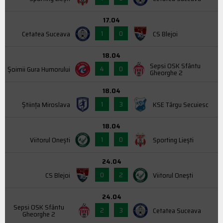
17.04
1
0
Cetatea Suceava
CS Blejoi
18.04
Sepsi OSK Sfântu
4
0
Şoimii Gura Humorului
Gheorghe 2
18.04
1
3
Știința Miroslava
KSE Târgu Secuiesc
18.04
1
0
Viitorul Onești
Sporting Liești
24.04
0
2
CS Blejoi
Viitorul Onești
24.04
Sepsi OSK Sfântu
2
3
Cetatea Suceava
Gheorghe 2