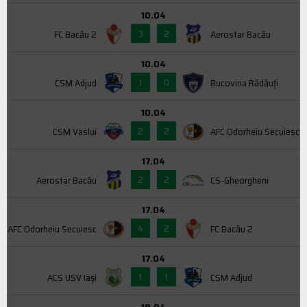
10.04
3
2
FC Bacău 2
Aerostar Bacău
10.04
1
0
CSM Adjud
Bucovina Rădăuți
10.04
2
2
CSM Vaslui
AFC Odorheiu Secuiesc
17.04
2
2
Aerostar Bacău
CS-Gheorgheni
17.04
4
2
AFC Odorheiu Secuiesc
FC Bacău 2
17.04
1
1
ACS USV Iaşi
CSM Adjud