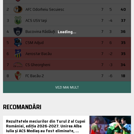
2
AFC Odorheiu Secuiesc
7
5
40
3
ACS USV Iaşi
7
-4
37
4
Bucovina Rădăuți
7
3
36
Loading...
5
CSM Adjud
7
6
35
6
Aerostar Bacău
7
-2
35
7
CS Gheorgheni
7
-3
34
8
FC Bacău 2
7
-6
18
VEZI MAI MULT
RECOMANDĂRI
Rezultatele meciurilor din Turul 2 al Cupei
României, ediția 2026-2027. Unirea Alba
Iulia și ACS Mediaș au fost eliminate, ...