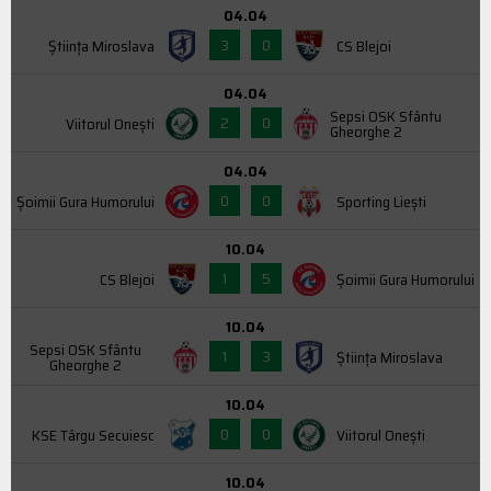
04.04
3
0
Știința Miroslava
CS Blejoi
04.04
Sepsi OSK Sfântu
2
0
Viitorul Onești
Gheorghe 2
04.04
0
0
Şoimii Gura Humorului
Sporting Liești
10.04
1
5
CS Blejoi
Şoimii Gura Humorului
10.04
Sepsi OSK Sfântu
1
3
Știința Miroslava
Gheorghe 2
10.04
0
0
KSE Târgu Secuiesc
Viitorul Onești
10.04