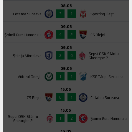
08.05
3
1
Cetatea Suceava
Sporting Liești
09.05
4
2
Şoimii Gura Humorului
CS Blejoi
09.05
Sepsi OSK Sfântu
2
0
Știința Miroslava
Gheorghe 2
09.05
1
1
Viitorul Onești
KSE Târgu Secuiesc
15.05
0
1
CS Blejoi
Cetatea Suceava
15.05
Sepsi OSK Sfântu
1
2
Şoimii Gura Humorului
Gheorghe 2
16.05