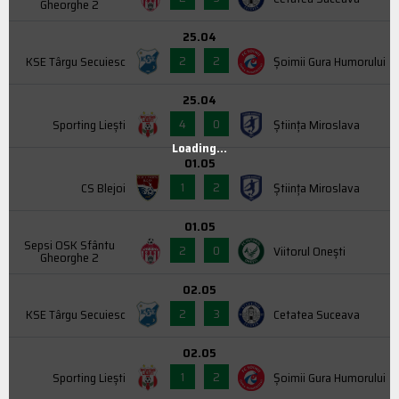
Gheorghe 2
25.04
2
2
KSE Târgu Secuiesc
Şoimii Gura Humorului
25.04
4
0
Sporting Liești
Știința Miroslava
Loading...
01.05
1
2
CS Blejoi
Știința Miroslava
01.05
Sepsi OSK Sfântu
2
0
Viitorul Onești
Gheorghe 2
02.05
2
3
KSE Târgu Secuiesc
Cetatea Suceava
02.05
1
2
Sporting Liești
Şoimii Gura Humorului