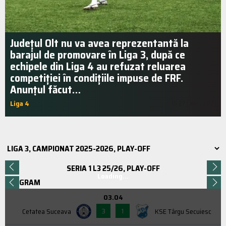
Județul Olt nu va avea reprezentantă la
barajul de promovare în Liga 3, după ce
echipele din Liga 4 au refuzat reluarea
competiției în condițiile impuse de FRF.
Anunțul făcut…
Liga 4
15:27 | apr.. 2021
SERIA 1 L3 25/26, PLAY-OFF
Loading...
PROGRAM
03.04
3
1
Cetatea Suceava
KSE Târgu Secuiesc