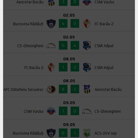
3
0
Aerostar Bacău
CSM Vaslui
02.05
4
0
Bucovina Rădăuți
FC Bacău 2
02.05
0
4
CS-Gheorgheni
CSM Adjud
08.05
1
2
FC Bacău 2
CSM Adjud
08.05
6
2
AFC Odorheiu Secuiesc
Aerostar Bacău
09.05
1
0
CSM Vaslui
CS-Gheorgheni
09.05
6
1
Bucovina Rădăuți
ACS USV Iaşi