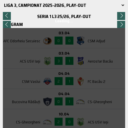
SERIA 1 L3 25/26, PLAY-OUT
Loading...
PROGRAM
03.04
0
0
AFC Odorheiu Secuiesc
CSM Adjud
03.04
3
1
ACS USV Iaşi
Aerostar Bacău
04.04
2
1
CSM Vaslui
FC Bacău 2
04.04
0
1
Bucovina Rădăuți
CS-Gheorgheni
10.04
2
0
CS-Gheorgheni
ACS USV Iaşi