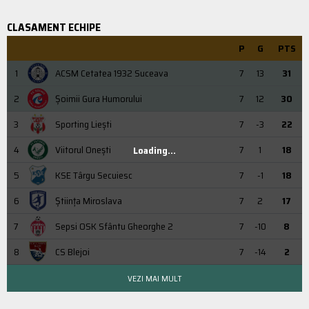
CLASAMENT ECHIPE
P
G
PTS
1
ACSM Cetatea 1932 Suceava
7
13
31
2
Şoimii Gura Humorului
7
12
30
3
Sporting Liești
7
-3
22
4
Viitorul Onești
7
1
18
Loading...
5
KSE Târgu Secuiesc
7
-1
18
6
Știința Miroslava
7
2
17
7
Sepsi OSK Sfântu Gheorghe 2
7
-10
8
8
CS Blejoi
7
-14
2
VEZI MAI MULT