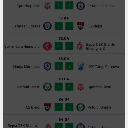
1
6
Sporting Liești
Cetatea Suceava
17.04
1
0
Cetatea Suceava
CS Blejoi
18.04
Sepsi OSK Sfântu
4
0
Şoimii Gura Humorului
Gheorghe 2
18.04
1
3
Știința Miroslava
KSE Târgu Secuiesc
18.04
1
0
Viitorul Onești
Sporting Liești
24.04
0
2
CS Blejoi
Viitorul Onești
24.04
Sepsi OSK Sfântu
2
3
Cetatea Suceava