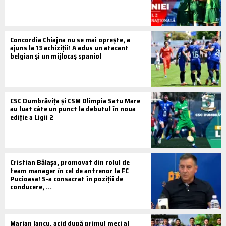
Concordia Chiajna nu se mai oprește, a
ajuns la 13 achiziții! A adus un atacant
belgian și un mijlocaș spaniol
CSC Dumbrăvița și CSM Olimpia Satu Mare
au luat câte un punct la debutul în noua
ediție a Ligii 2
Cristian Bălașa, promovat din rolul de
team manager în cel de antrenor la FC
Pucioasa! S-a consacrat în poziții de
conducere, ...
Marian Iancu, acid după primul meci al