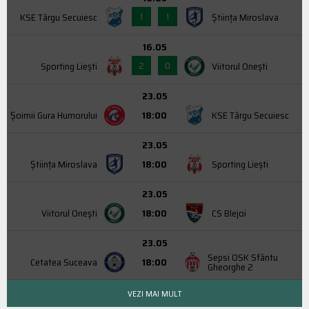
1
1
KSE Târgu Secuiesc
Știința Miroslava
16.05
2
0
Sporting Liești
Viitorul Onești
23.05
Şoimii Gura Humorului
18:00
KSE Târgu Secuiesc
23.05
Știința Miroslava
18:00
Sporting Liești
23.05
Viitorul Onești
18:00
CS Blejoi
23.05
Sepsi OSK Sfântu
Cetatea Suceava
18:00
Gheorghe 2
VEZI MAI MULT