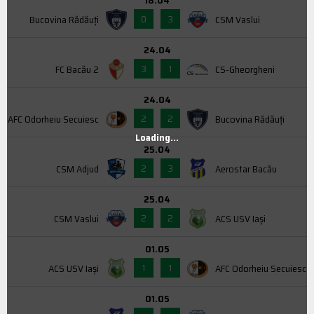
18.04
0
3
Bucovina Rădăuți
CSM Vaslui
24.04
3
1
FC Bacău 2
CS-Gheorgheni
24.04
2
2
AFC Odorheiu Secuiesc
Bucovina Rădăuți
Loading...
25.04
2
3
CSM Adjud
Aerostar Bacău
25.04
2
2
CSM Vaslui
ACS USV Iaşi
01.05
1
1
ACS USV Iaşi
AFC Odorheiu Secuiesc
01.05