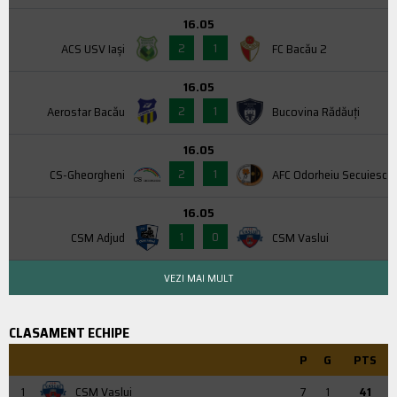
16.05
2
1
ACS USV Iaşi
FC Bacău 2
16.05
2
1
Aerostar Bacău
Bucovina Rădăuți
16.05
2
1
CS-Gheorgheni
AFC Odorheiu Secuiesc
16.05
1
0
CSM Adjud
CSM Vaslui
VEZI MAI MULT
CLASAMENT ECHIPE
P
G
PTS
1
CSM Vaslui
7
1
41