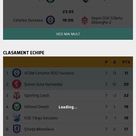
23.05
Sepsi OSK Sfântu
Cetatea Suceava
18:00
Gheorghe 2
VEZI MAI MULT
CLASAMENT ECHIPE
P
G
PTS
1
ACSM Cetatea 1932 Suceava
7
13
31
2
Şoimii Gura Humorului
7
12
30
3
Sporting Liești
7
-3
22
4
Viitorul Onești
7
1
18
Loading...
5
KSE Târgu Secuiesc
7
-1
18
6
Știința Miroslava
7
2
17