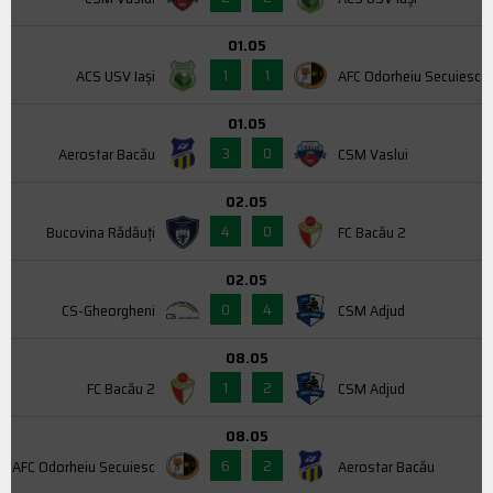
01.05
1
1
ACS USV Iaşi
AFC Odorheiu Secuiesc
01.05
3
0
Aerostar Bacău
CSM Vaslui
02.05
4
0
Bucovina Rădăuți
FC Bacău 2
02.05
0
4
CS-Gheorgheni
CSM Adjud
08.05
1
2
FC Bacău 2
CSM Adjud
08.05
6
2
AFC Odorheiu Secuiesc
Aerostar Bacău