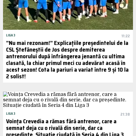
LIGA 3
11:22
”Nu mai rezonam!” Explicațiile președintelui de la
CSL Ștefăneștii de Jos despre demiterea
antrenorului după înfrângerea jenantă cu ultima
clasată, la chiar primul meci cu adevărat acasă în
acest sezon! Cota la pariuri a variat între 9 și 10 la
2 solist!
LIGA 3
21:38
Voința Crevedia a rămas fără antrenor, care a
semnat deja cu o rivală din serie, dar ca
președinte. Situație ciudată în Seria 4 din Liga 3