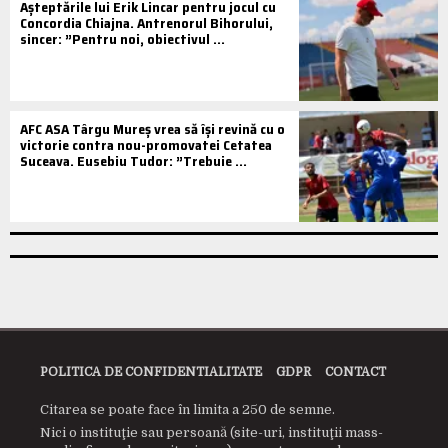
Așteptările lui Erik Lincar pentru jocul cu
Concordia Chiajna. Antrenorul Bihorului,
sincer: ”Pentru noi, obiectivul ...
AFC ASA Târgu Mureș vrea să își revină cu o
victorie contra nou-promovatei Cetatea
Suceava. Eusebiu Tudor: ”Trebuie ...
POLITICA DE CONFIDENTIALITATE
GDPR
CONTACT
Citarea se poate face în limita a 250 de semne.
Nici o instituţie sau persoană (site-uri, instituţii mass-