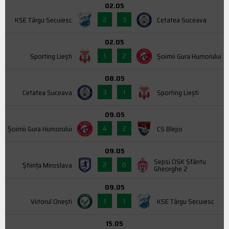
02.05
2
3
KSE Târgu Secuiesc
Cetatea Suceava
02.05
1
2
Sporting Liești
Şoimii Gura Humorului
08.05
3
1
Cetatea Suceava
Sporting Liești
09.05
4
2
Şoimii Gura Humorului
CS Blejoi
09.05
Sepsi OSK Sfântu
2
0
Știința Miroslava
Gheorghe 2
09.05
1
1
Viitorul Onești
KSE Târgu Secuiesc
15.05