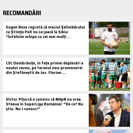
RECOMANDĂRI
Eugen Beza regretă că meciul Șelimbărului
cu Știința Poli nu se joacă la Sibiu:
”Întâlnim echipa cu cei mai mulţi ...
CSC Dumbrăvița, în fața primei deplasări a
noului sezon, pe terenul nou-promovatei
din Ștefăneștii de Jos. Florian ...
Victor Pițurcă e convins că MApN nu vrea
Steaua în SuperLiga României: ”De ce? Nu
știu. Nu-i cunosc!”