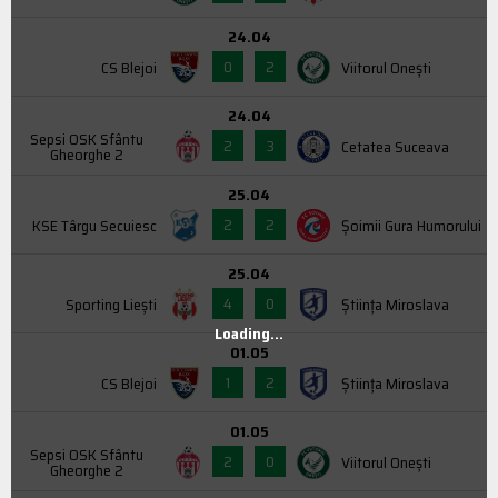
24.04
0
2
CS Blejoi
Viitorul Onești
24.04
Sepsi OSK Sfântu
2
3
Cetatea Suceava
Gheorghe 2
25.04
2
2
KSE Târgu Secuiesc
Şoimii Gura Humorului
25.04
4
0
Sporting Liești
Știința Miroslava
Loading...
01.05
1
2
CS Blejoi
Știința Miroslava
01.05
Sepsi OSK Sfântu
2
0
Viitorul Onești
Gheorghe 2