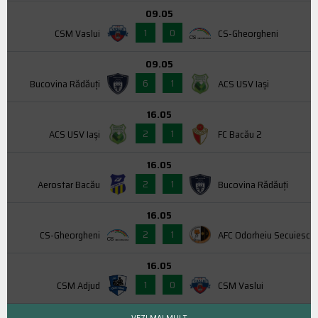
09.05
1
0
CSM Vaslui
CS-Gheorgheni
09.05
6
1
Bucovina Rădăuți
ACS USV Iaşi
16.05
2
1
ACS USV Iaşi
FC Bacău 2
16.05
2
1
Aerostar Bacău
Bucovina Rădăuți
16.05
2
1
CS-Gheorgheni
AFC Odorheiu Secuiesc
16.05
1
0
CSM Adjud
CSM Vaslui
VEZI MAI MULT