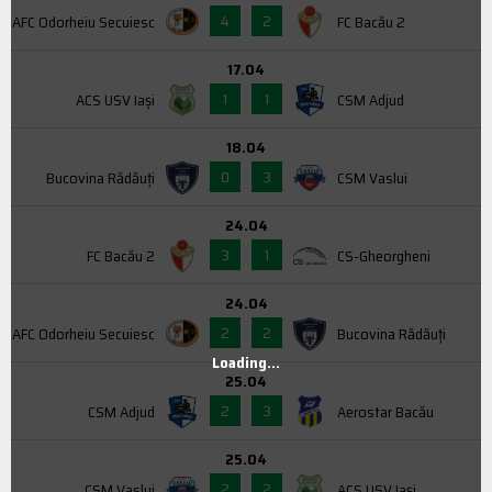
4
2
AFC Odorheiu Secuiesc
FC Bacău 2
17.04
1
1
ACS USV Iaşi
CSM Adjud
18.04
0
3
Bucovina Rădăuți
CSM Vaslui
24.04
3
1
FC Bacău 2
CS-Gheorgheni
24.04
2
2
AFC Odorheiu Secuiesc
Bucovina Rădăuți
Loading...
25.04
2
3
CSM Adjud
Aerostar Bacău
25.04
2
2
CSM Vaslui
ACS USV Iaşi