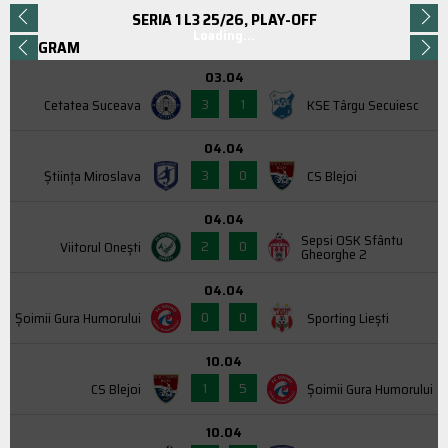
SERIA 1 L3 25/26, PLAY-OFF
Loading...
PROGRAM
03.04
3
1
Cetatea Suceava
KSE Târgu Secuiesc
04.04
3
0
Știința Miroslava
CS Blejoi
04.04
Sepsi OSK Sfântu
2
0
Viitorul Onești
Gheorghe 2
04.04
0
0
Şoimii Gura Humorului
Sporting Liești
10.04
1
5
CS Blejoi
Şoimii Gura Humorului
10.04