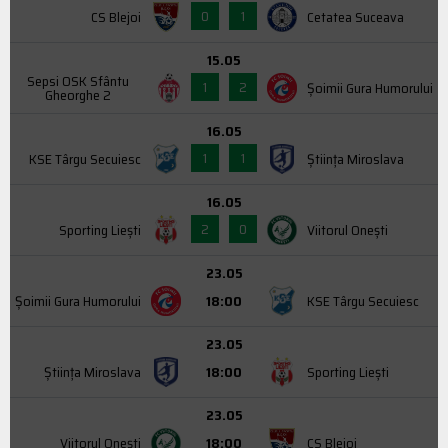
0
1
CS Blejoi
Cetatea Suceava
15.05
Sepsi OSK Sfântu
1
2
Şoimii Gura Humorului
Gheorghe 2
16.05
1
1
KSE Târgu Secuiesc
Știința Miroslava
16.05
2
0
Sporting Liești
Viitorul Onești
23.05
Şoimii Gura Humorului
18:00
KSE Târgu Secuiesc
23.05
Știința Miroslava
18:00
Sporting Liești
23.05
Viitorul Onești
18:00
CS Blejoi