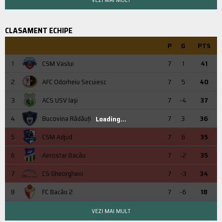
CLASAMENT ECHIPE
P
G
PTS
1
CSM Vaslui
7
1
41
2
AFC Odorheiu Secuiesc
7
5
40
3
ACS USV Iaşi
7
-4
37
4
Bucovina Rădăuți
7
3
36
Loading...
5
CSM Adjud
7
6
35
6
Aerostar Bacău
7
-2
35
7
CS Gheorgheni
7
-3
34
8
FC Bacău 2
7
-6
18
VEZI MAI MULT