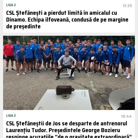
LIGA 2
13:35
CSL Ștefănești a pierdut limită în amicalul cu
Dinamo. Echipa ilfoveană, condusă de pe margine
de președinte
LIGA 2
18:44
CSL Ștefăneștii de Jos se desparte de antrenorul
Laurențiu Tudor. Președintele George Bozieru
respinge acuzațiile ”de o gravitate extraordinară”