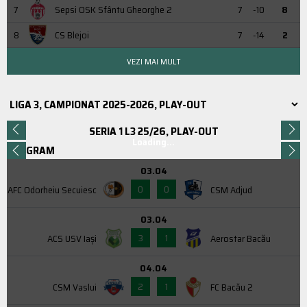
7
Sepsi OSK Sfântu Gheorghe 2
7
-10
8
8
CS Blejoi
7
-14
2
VEZI MAI MULT
SERIA 1 L3 25/26, PLAY-OUT
Loading...
PROGRAM
03.04
0
0
AFC Odorheiu Secuiesc
CSM Adjud
03.04
3
1
ACS USV Iaşi
Aerostar Bacău
04.04
2
1
CSM Vaslui
FC Bacău 2