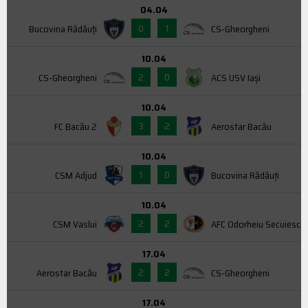
04.04
0
1
Bucovina Rădăuți
CS-Gheorgheni
10.04
2
0
CS-Gheorgheni
ACS USV Iaşi
10.04
3
2
FC Bacău 2
Aerostar Bacău
10.04
1
0
CSM Adjud
Bucovina Rădăuți
10.04
2
2
CSM Vaslui
AFC Odorheiu Secuiesc
17.04
2
2
Aerostar Bacău
CS-Gheorgheni
17.04