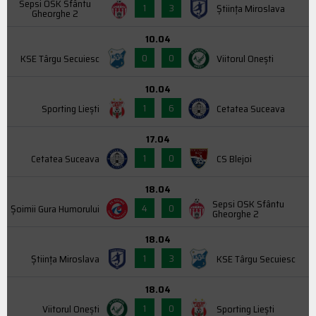
Sepsi OSK Sfântu
1
3
Știința Miroslava
Gheorghe 2
10.04
0
0
KSE Târgu Secuiesc
Viitorul Onești
10.04
1
6
Sporting Liești
Cetatea Suceava
17.04
1
0
Cetatea Suceava
CS Blejoi
18.04
Sepsi OSK Sfântu
4
0
Şoimii Gura Humorului
Gheorghe 2
18.04
1
3
Știința Miroslava
KSE Târgu Secuiesc
18.04
1
0
Viitorul Onești
Sporting Liești