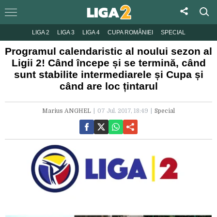
LIGA 2
LIGA 3
LIGA 4
CUPA ROMÂNIEI
SPECIAL
Programul calendaristic al noului sezon al
Ligii 2! Când începe și se termină, când
sunt stabilite intermediarele și Cupa și
când are loc țintarul
Marius ANGHEL
07 Jul. 2017, 18:49
Special