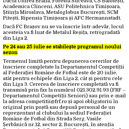
Dacia Unirea Brăila, Foresta Suceava, CS Balotești,
Academica Clinceni, ASU Politehnica Timișoara,
Știința Miroslava, Metaloglobus București, SCM
Pitești, Ripensia Timișoara și AFC Hermannstadt.
Dacă FC Brașov nu se va înscrie într-adevăr, locul
acesteia va fi luat de Metalul Reșița, retrogradată
din Liga 2.
Pe 24 sau 25 iulie se stabilește programul noului
sezon
Termenul limită pentru depunerea cererilor de
înscriere completate la Departamentul Competiții
al Federației Române de Fotbal este de 20 iulie,
atât pentru echipele din Liga 2, cât și pentru cele
din Liga 3. Cererea de înscriere completată va fi
transmisă prin fax la numărul 021.302.91.93 (FRF –
Departamentul Competiții Seniori) sau prin e-mail
la adresa
competitii@frf.ro
și apoi obligatoriu în
original prin poștă sau depusă personal de un
reprezentant al clubului la sediul Federației
Române de Fotbal din Strada Serg. Vasile
Șerbănică nr.12, sector 2, București, în atenția