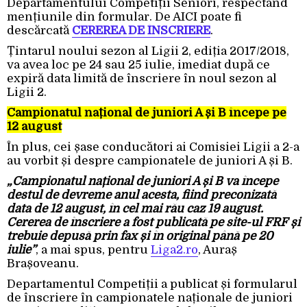
Departamentului Competiții Seniori, respectând
mențiunile din formular. De AICI poate fi
descărcată
CEREREA DE ÎNSCRIERE
.
Țintarul noului sezon al Ligii 2, ediția 2017/2018,
va avea loc pe 24 sau 25 iulie, imediat după ce
expiră data limită de înscriere în noul sezon al
Ligii 2.
Campionatul național de juniori A și B începe pe
12 august
În plus, cei șase conducători ai Comisiei Ligii a 2-a
au vorbit și despre campionatele de juniori A și B.
„Campionatul național de juniori A și B va începe
destul de devreme anul acesta, fiind preconizată
data de 12 august, în cel mai rău caz 19 august.
Cererea de înscriere a fost publicată pe site-ul FRF și
trebuie depusă prin fax și în original până pe 20
iulie”
, a mai spus, pentru
Liga2.ro
, Auraș
Brașoveanu.
Departamentul Competiții a publicat și formularul
de înscriere în campionatele naționale de juniori