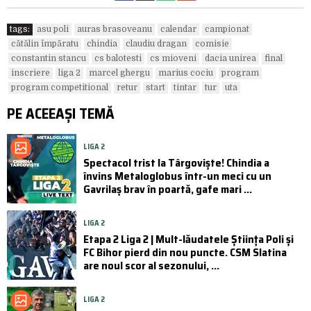
tags:
asu poli
auras brasoveanu
calendar
campionat
cătălin împăratu
chindia
claudiu dragan
comisie
constantin stancu
cs balotesti
cs mioveni
dacia unirea
final
inscriere
liga 2
marcel ghergu
marius cociu
program
program competitional
retur
start
tintar
tur
uta
PE ACEEAȘI TEMĂ
LIGA 2
Spectacol trist la Târgoviște! Chindia a
învins Metaloglobus într-un meci cu un
Gavrilaș brav în poartă, gafe mari ...
LIGA 2
Etapa 2 Liga 2 | Mult-lăudatele Știința Poli și
FC Bihor pierd din nou puncte. CSM Slatina
are noul scor al sezonului, ...
LIGA 2