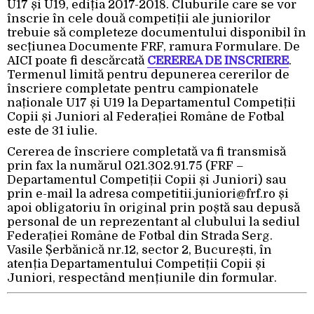
U17 și U19, ediția 2017-2018. Cluburile care se vor
înscrie în cele două competiții ale juniorilor
trebuie să completeze documentului disponibil în
secțiunea Documente FRF, ramura Formulare. De
AICI poate fi descărcată
CEREREA DE ÎNSCRIERE
.
Termenul limită pentru depunerea cererilor de
înscriere completate pentru campionatele
naționale U17 și U19 la Departamentul Competiții
Copii și Juniori al Federației Române de Fotbal
este de 31 iulie.
Cererea de înscriere completată va fi transmisă
prin fax la numărul 021.302.91.75 (FRF –
Departamentul Competiții Copii și Juniori) sau
prin e-mail la adresa
competitii.juniori@frf.ro
și
apoi obligatoriu în original prin poștă sau depusă
personal de un reprezentant al clubului la sediul
Federației Române de Fotbal din Strada Serg.
Vasile Șerbănică nr.12, sector 2, București, în
atenția Departamentului Competiții Copii și
Juniori, respectând mențiunile din formular.