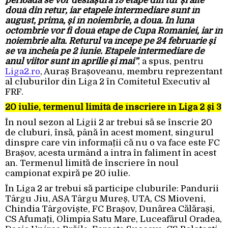
perioadă se vor desfășura 19 etape din tur și alte
două din retur, iar etapele intermediare sunt în
august, prima, și în noiembrie, a doua. În luna
octombrie vor fi două etape de Cupa României, iar în
noiembrie alta. Returul va începe pe 24 februarie și
se va încheia pe 2 iunie. Etapele intermediare de
anul viitor sunt în aprilie și mai”
, a spus, pentru
Liga2.ro
, Auraș Brașoveanu, membru reprezentant
al cluburilor din Liga 2 în Comitetul Executiv al
FRF.
20 iulie, termenul limită de înscriere în Liga 2 și 3
În noul sezon al Ligii 2 ar trebui să se înscrie 20
de cluburi, însă, până în acest moment, singurul
dinspre care vin informații că nu o va face este FC
Brașov, acesta urmând a intra în faliment în acest
an. Termenul limită de înscriere în noul
campionat expiră pe 20 iulie.
În Liga 2 ar trebui să participe cluburile: Pandurii
Târgu Jiu, ASA Târgu Mureș, UTA, CS Mioveni,
Chindia Târgoviște, FC Brașov, Dunărea Călărași,
CS Afumați, Olimpia Satu Mare, Luceafărul Oradea,