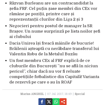
Răzvan Burleanu are un contracandidat la
șefia FRF. Cel puțin șase membri din CEx vor
rămâne pe poziții, printre care și
reprezentanții clurilor din Liga 2 și 3
Negocieri pentru postul de manager la SR
Brașov. Un nume surprinză pe lista noilor șefi
ai clubului
Dacia Unirea își freacă mâinile de bucurie!
Brăilenii așteaptă cu nerăbdare transferul lui
Valentin Robu de la Metalul Buzău
Un fost membru CEx al FRF explică de ce
cluburile din București ”nu se află în niciun
pericol”, chiar dacă nu vor fi reluate
competițiile fotbalistice din Capitală! Varianta
de rezervă pe care o au în ROAF
Marius ANGHEL
07 Jul. 2017, 18:49
Special