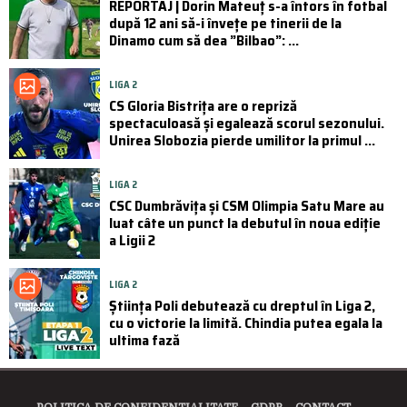
REPORTAJ | Dorin Mateuț s-a întors în fotbal
după 12 ani să-i învețe pe tinerii de la
Dinamo cum să dea ”Bilbao”: ...
LIGA 2
CS Gloria Bistrița are o repriză
spectaculoasă și egalează scorul sezonului.
Unirea Slobozia pierde umilitor la primul ...
LIGA 2
CSC Dumbrăvița și CSM Olimpia Satu Mare au
luat câte un punct la debutul în noua ediție
a Ligii 2
LIGA 2
Știința Poli debutează cu dreptul în Liga 2,
cu o victorie la limită. Chindia putea egala la
ultima fază