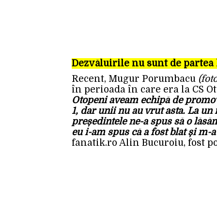
Dezvăluirile nu sunt de partea 
Recent, Mugur Porumbacu
(fot
în perioada în care era la CS O
Otopeni aveam echipă de promova
1, dar unii nu au vrut asta. La u
președintele ne-a spus să o lăsă
eu i-am spus că a fost blat și m-a
fanatik.ro Alin Bucuroiu, fost p