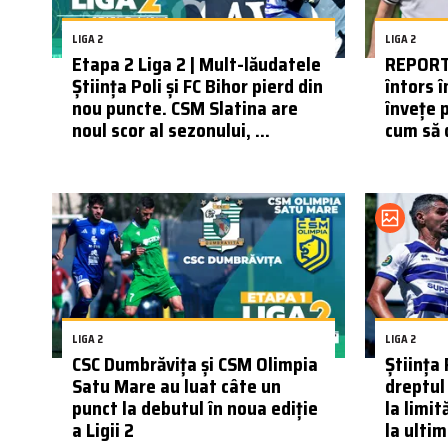
LIGA 2
LIGA 2
Etapa 2 Liga 2 | Mult-lăudatele
REPORTA
Știința Poli și FC Bihor pierd din
întors î
nou puncte. CSM Slatina are
învețe 
noul scor al sezonului, ...
cum să d
LIGA 2
LIGA 2
CSC Dumbrăvița și CSM Olimpia
Știința
Satu Mare au luat câte un
dreptul 
punct la debutul în noua ediție
la limit
a Ligii 2
la ulti