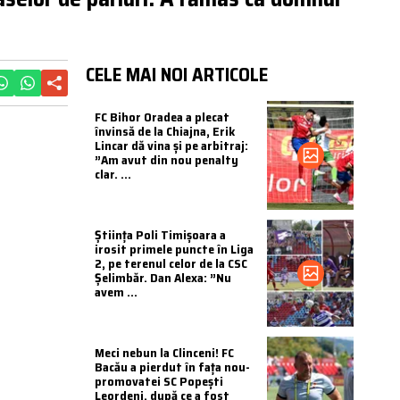
CELE MAI NOI ARTICOLE
FC Bihor Oradea a plecat
învinsă de la Chiajna, Erik
Lincar dă vina și pe arbitraj:
”Am avut din nou penalty
clar. ...
Știința Poli Timișoara a
irosit primele puncte în Liga
2, pe terenul celor de la CSC
Șelimbăr. Dan Alexa: ”Nu
avem ...
Meci nebun la Clinceni! FC
Bacău a pierdut în fața nou-
promovatei SC Popești
Leordeni, după ce a fost