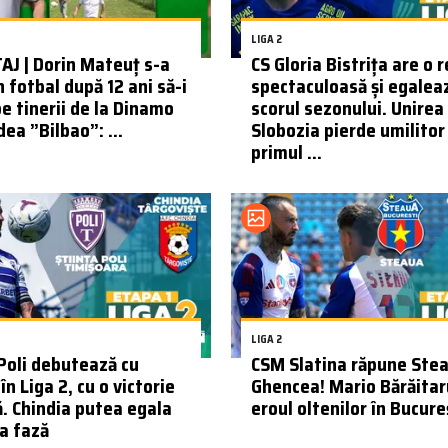
LIGA 2
J | Dorin Mateuț s-a
CS Gloria Bistrița are o 
n fotbal după 12 ani să-i
spectaculoasă și egalea
pe tinerii de la Dinamo
scorul sezonului. Unirea
ea ”Bilbao”: ...
Slobozia pierde umilitor 
primul ...
LIGA 2
 Poli debutează cu
CSM Slatina răpune Stea
în Liga 2, cu o victorie
Ghencea! Mario Bărăitar
ă. Chindia putea egala
eroul oltenilor în Bucure
ma fază