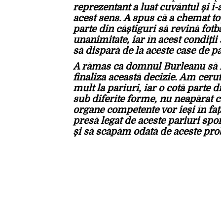
reprezentant a luat cuvântul și i
acest sens. A spus că a chemat toț
parte din câștiguri să revină fotb
unanimitate, iar în acest condiții 
să dispară de la aceste case de p
A rămas ca domnul Burleanu să ia
finaliza această decizie. Am cerut
mult la pariuri, iar o cotă parte d
sub diferite forme, nu neapărat c
organe competente vor ieși în fa
presă legat de aceste pariuri spor
și să scăpăm odată de aceste pr