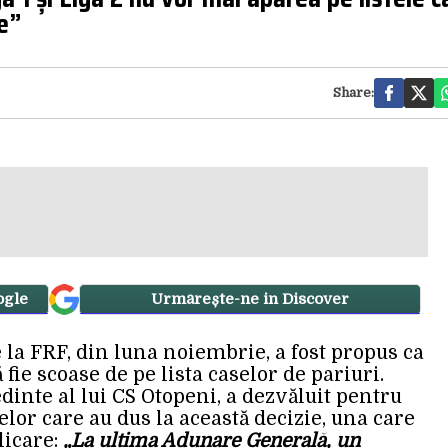
ie”
Share:
ogle
Urmărește-ne in Discover
la FRF, din luna noiembrie, a fost propus ca
 fie scoase de pe lista caselor de pariuri.
inte al lui CS Otopeni, a dezvăluit pentru
lor care au dus la această decizie, una care
icare:
„La ultima Adunare Generală, un