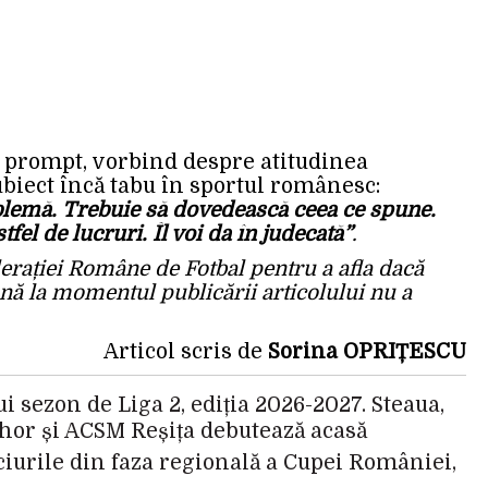
prompt, vorbind despre atitudinea
ubiect încă tabu în sportul românesc:
oblemă. Trebuie să dovedească ceea ce spune.
el de lucruri. Îl voi da în judecată”
.
derației Române de Fotbal pentru a afla dacă
nă la momentul publicării articolului nu a
Articol scris de
Sorina OPRIȚESCU
 sezon de Liga 2, ediția 2026-2027. Steaua,
ihor și ACSM Reșița debutează acasă
ciurile din faza regională a Cupei României,