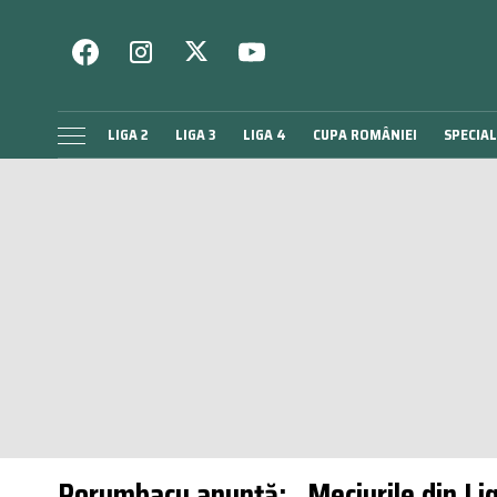
LIGA 2
LIGA 3
LIGA 4
CUPA ROMÂNIEI
SPECIAL
Porumbacu anunță: „Meciurile din Liga