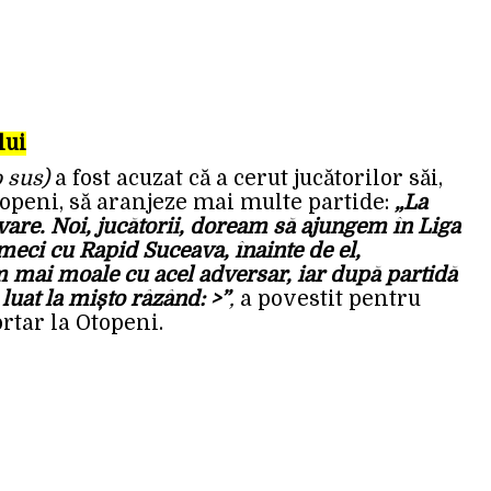
lui
o sus)
a fost acuzat că a cerut jucătorilor săi,
topeni, să aranjeze mai multe partide:
„La
re. Noi, jucătorii, doream să ajungem în Liga
n meci cu
Rapid
Suceava, înainte de el,
m mai moale cu acel adversar, iar după partidă
 luat la mișto râzând: >”
,
a povestit pentru
ortar la Otopeni.