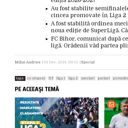
ediția 2026-2027
Au fost stabilite semifinale
cincea promovate în Liga 2
A fost stabilită ordinea mec
noua ediție de SuperLigă. C
FC Bihor, comunicat după ce
ligă. Orădenii văd partea pl
Mihai Andries
04 Dec. 2014, 09:55
Special
tags:
cs otopeni
frf
liga 1
liga 2
meciuri
pariuri
porumb
PE ACEEAȘI TEMĂ