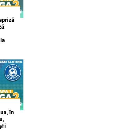
repriză
ză
la
ua, în
u,
ști