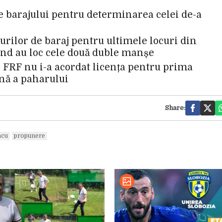
le barajului pentru determinarea celei de-a
iurilor de baraj pentru ultimele locuri din
ând au loc cele două duble manșe
 FRF nu i-a acordat licența pentru prima
ină a paharului
Share:
acu
propunere