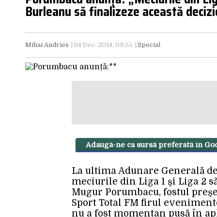
Burleanu să finalizeze această deciz
Mihai Andries
04 Dec. 2014, 09:55
Special
Adaugă-ne ca sursă preferată în Go
La ultima Adunare Generală de 
meciurile din Liga 1 și Liga 2 să
Mugur Porumbacu, fostul președ
Sport Total FM firul evenimente
nu a fost momentan pusă în apl