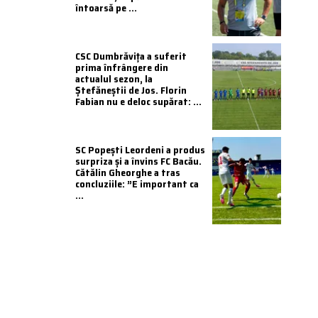
întoarsă pe ...
CSC Dumbrăvița a suferit
prima înfrângere din
actualul sezon, la
Ștefăneștii de Jos. Florin
Fabian nu e deloc supărat: ...
SC Popești Leordeni a produs
surpriza și a învins FC Bacău.
Cătălin Gheorghe a tras
concluziile: ”E important ca
...