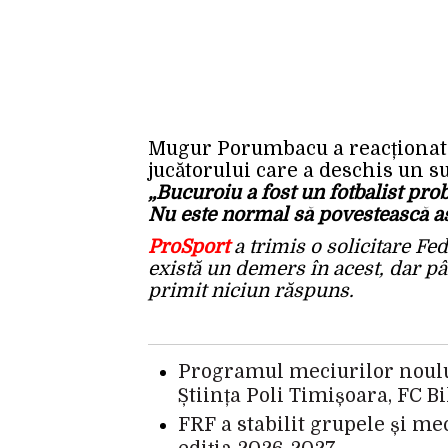
Mugur Porumbacu a reacționat 
jucătorului care a deschis un s
„Bucuroiu a fost un fotbalist pr
Nu este normal să povestească astf
ProSport
a trimis o solicitare Fe
există un demers în acest, dar pâ
primit niciun răspuns.
Programul meciurilor noului
Știința Poli Timișoara, FC B
FRF a stabilit grupele și me