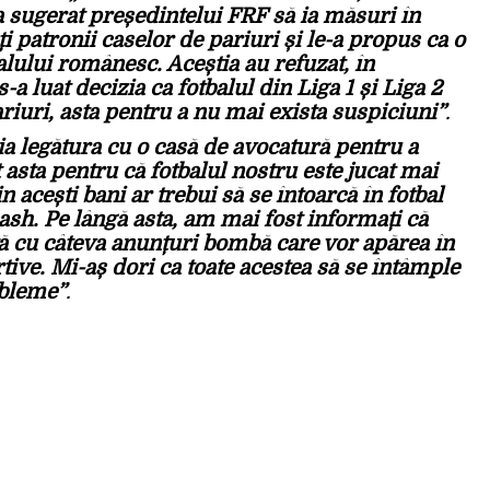
-a sugerat președintelui FRF să ia măsuri în
i patronii caselor de pariuri și le-a propus ca o
alului românesc. Aceștia au refuzat, în
s-a luat decizia ca fotbalul din Liga 1 și Liga 2
ariuri, asta pentru a nu mai exista suspiciuni”
.
 legătura cu o casă de avocatură pentru a
 asta pentru că fotbalul nostru este jucat mai
in acești bani ar trebui să se întoarcă în fotbal
ash. Pe lângă asta, am mai fost informați că
ță cu câteva anunțuri bombă care vor apărea în
tive. Mi-aș dori ca toate acestea să se întâmple
obleme”
.