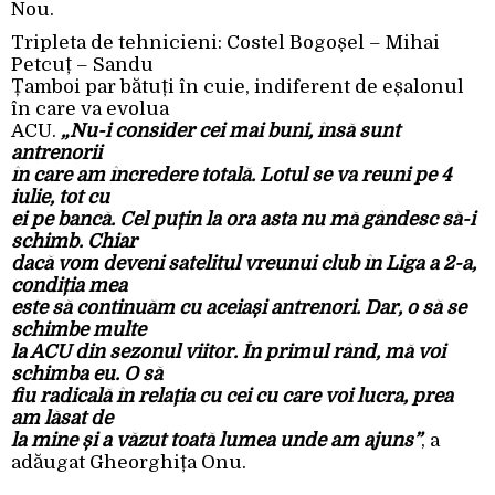
Nou.
Tripleta de tehnicieni: Costel Bogoșel – Mihai
Petcuț – Sandu
Țamboi par bătuți în cuie, indiferent de eșalonul
în care va evolua
ACU.
„Nu-i consider cei mai buni, însă sunt
antrenorii
în care am încredere totală. Lotul se va reuni pe 4
iulie, tot cu
ei pe bancă. Cel puțin la ora asta nu mă gândesc să-i
schimb. Chiar
dacă vom deveni satelitul vreunui club în Liga a 2-a,
condiția mea
este să continuăm cu aceiași antrenori. Dar, o să se
schimbe multe
la ACU din sezonul viitor. În primul rând, mă voi
schimba eu. O să
fiu radicală în relația cu cei cu care voi lucra, prea
am lăsat de
la mine și a văzut toată lumea unde am ajuns”
, a
adăugat Gheorghița Onu.