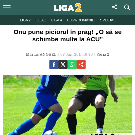
LIGA 2
LIGA 3
LIGA 4
CUPA ROMÂNIEI
SPECIAL
Onu pune piciorul în prag! „O să se
schimbe multe la ACU”
Marius ANGHEL
08 Jun. 2011, 16:30
Seria 2