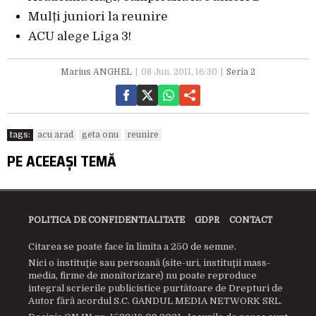
Mulți juniori la reunire
ACU alege Liga 3!
Marius ANGHEL
08 Jun. 2011, 16:30
Seria 2
tags:
acu arad
geta onu
reunire
PE ACEEAȘI TEMĂ
POLITICA DE CONFIDENTIALITATE
GDPR
CONTACT
Citarea se poate face în limita a 250 de semne.
Nici o instituţie sau persoană (site-uri, instituţii mass-
media, firme de monitorizare) nu poate reproduce
integral scrierile publicistice purtătoare de Drepturi de
Autor fără acordul S.C. GANDUL MEDIA NETWORK SRL.