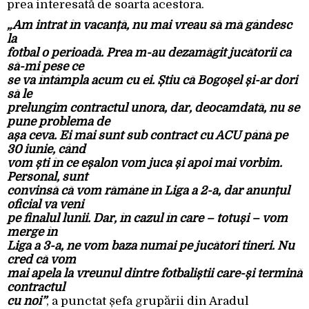
prea interesată de soarta acestora.
„Am intrat în vacanță, nu mai vreau să mă gândesc
la
fotbal o perioadă. Prea m-au dezamăgit jucătorii ca
să-mi pese ce
se va întâmpla acum cu ei. Știu că Bogoșel și-ar dori
să le
prelungim contractul unora, dar, deocamdată, nu se
pune problema de
așa ceva. Ei mai sunt sub contract cu ACU până pe
30 iunie, când
vom ști în ce eșalon vom juca și apoi mai vorbim.
Personal, sunt
convinsă că vom rămâne în Liga a 2-a, dar anunțul
oficial va veni
pe finalul lunii. Dar, în cazul în care – totuși – vom
merge în
Liga a 3-a, ne vom baza numai pe jucători tineri. Nu
cred că vom
mai apela la vreunul dintre fotbaliștii care-și termină
contractul
cu noi”
, a punctat șefa grupării din Aradul