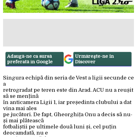
Adaugă-ne ca sursă
Urmărește-ne in
preferată în Google
Discover
Singura echipă din seria de Vest a ligii secunde ce
a
retrogradat pe teren este din Arad. ACU nu a reușit
să se mențină
în anticamera Ligii 1, iar președinta clubului a dat
vina mai ales
pe jucători. De fapt, Gheorghița Onu a decis să nu-
și mai plătească
fotbaliștii pe ultimele două luni și, cel puțin
deocamdată, nu e