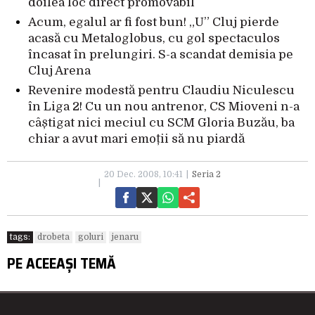
doilea loc direct promovabil
Acum, egalul ar fi fost bun! „U” Cluj pierde
acasă cu Metaloglobus, cu gol spectaculos
încasat în prelungiri. S-a scandat demisia pe
Cluj Arena
Revenire modestă pentru Claudiu Niculescu
în Liga 2! Cu un nou antrenor, CS Mioveni n-a
câștigat nici meciul cu SCM Gloria Buzău, ba
chiar a avut mari emoții să nu piardă
20 Dec. 2008, 10:41
Seria 2
tags:
drobeta
goluri
jenaru
PE ACEEAȘI TEMĂ