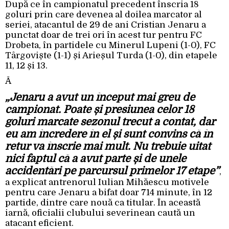
După ce în campionatul precedent înscria 18
goluri prin care devenea al doilea marcator al
seriei, atacantul de 29 de ani Cristian Jenaru a
punctat doar de trei ori în acest tur pentru FC
Drobeta, în partidele cu Minerul Lupeni (1-0), FC
Târgoviște (1-1) și Arieșul Turda (1-0), din etapele
11, 12 și 13.
Â
„Jenaru a avut un început mai greu de
campionat. Poate și presiunea celor 18
goluri marcate sezonul trecut a contat, dar
eu am încredere în el și sunt convins că în
retur va înscrie mai mult. Nu trebuie uitat
nici faptul că a avut parte și de unele
accidentări pe parcursul primelor 17 etape”
,
a explicat antrenorul Iulian Mihăescu motivele
pentru care Jenaru a bifat doar 714 minute, în 12
partide, dintre care nouă ca titular. În această
iarnă, oficialii clubului severinean caută un
atacant eficient.