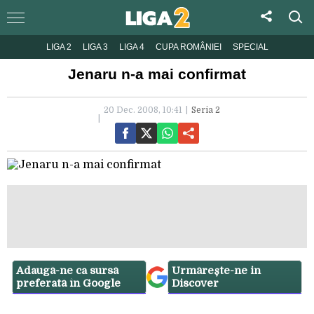
LIGA 2
LIGA 3
LIGA 4
CUPA ROMÂNIEI
SPECIAL
Jenaru n-a mai confirmat
20 Dec. 2008, 10:41
Seria 2
Adaugă-ne ca sursă
Urmărește-ne in
preferată în Google
Discover