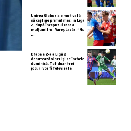
Unirea Slobozia e motivată
să câștige primul meci în Liga
2, după începutul care a
mulțumit-o. Rareș Lazăr: ”Nu
...
Etapa a 2-a a Ligii 2
debutează vineri și se încheie
duminică. Tot doar trei
jocuri vor fi televizate