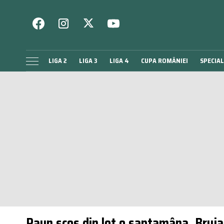
LIGA 2
LIGA 3
LIGA 4
CUPA ROMÂNIEI
SPECIAL
Paun scos din lot o saptamâna, Bruja