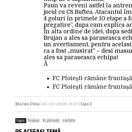
Paun va reveni astfel la antre
jocul cu CS Buftea. Atacantul 
4 goluri în primele 10 etape a f
pregatire”, dupa cum explica a
În alta ordine de idei, dupa sed
Brujan a ales sa paraseasca ech
un avertisment, pentru acelasi 
ca a fost „mustrat” – desi masu
ales sa paraseasca echipa!
Â
FC Ploiești rămâne fruntaș
FC Ploiești rămâne fruntaș
Marian Dima
20 Oct. 2008, 16:10
Liga 2
tags:
brujan
fc ploiețti
rachita
PE ACEEAȘI TEMĂ