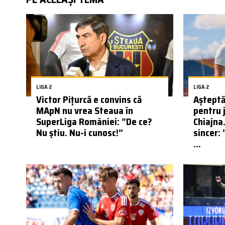
LIGA 2
LIGA 2
Victor Pițurcă e convins că
Așteptăr
MApN nu vrea Steaua în
pentru 
SuperLiga României: ”De ce?
Chiajna
Nu știu. Nu-i cunosc!”
sincer: 
...