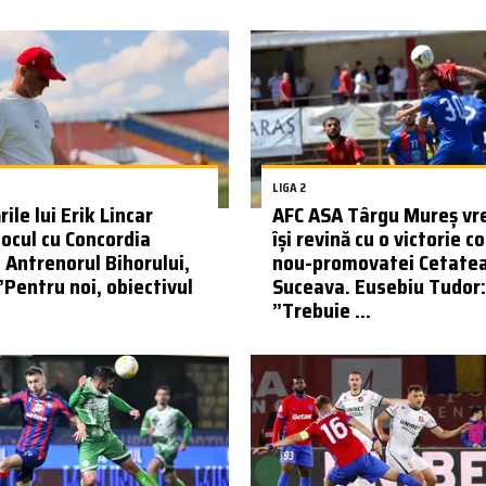
LIGA 2
ile lui Erik Lincar
AFC ASA Târgu Mureș vr
jocul cu Concordia
își revină cu o victorie c
. Antrenorul Bihorului,
nou-promovatei Cetate
”Pentru noi, obiectivul
Suceava. Eusebiu Tudor:
”Trebuie ...