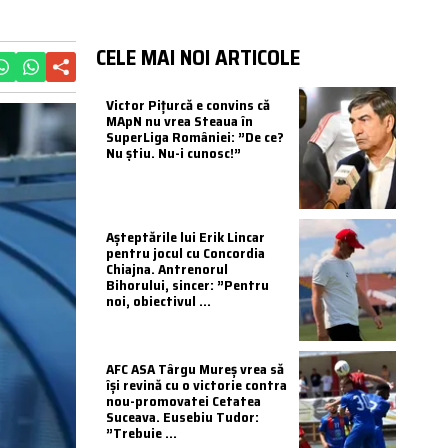
CELE MAI NOI ARTICOLE
Victor Pițurcă e convins că
MApN nu vrea Steaua în
SuperLiga României: ”De ce?
Nu știu. Nu-i cunosc!”
Așteptările lui Erik Lincar
pentru jocul cu Concordia
Chiajna. Antrenorul
Bihorului, sincer: ”Pentru
noi, obiectivul ...
AFC ASA Târgu Mureș vrea să
își revină cu o victorie contra
nou-promovatei Cetatea
Suceava. Eusebiu Tudor:
”Trebuie ...