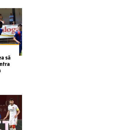
ea să
ontra
a