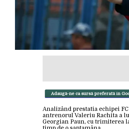
Adaugă-ne ca sursă preferată în Go
Analizând prestatia echipei FC 
antrenorul Valeriu Rachita a lu
Georgian Paun, cu trimiterea l
timp de o saptamâna.