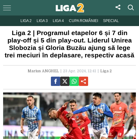
LIGA 2
LIGA 3
LIGA 4
CUPA ROMÂNIEI
SPECIAL
Liga 2 | Programul etapelor 6 și 7 din
play-off și 5 din play-out. Liderul Unirea
Slobozia și Gloria Buzău ajung să lege
trei meciuri în deplasare, respectiv acasă
Marius ANGHEL
23 Apr. 2024, 12:41
Liga 2