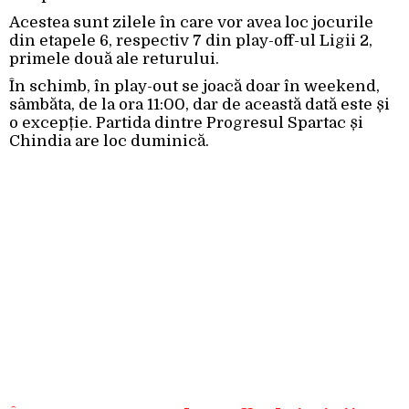
Acestea sunt zilele în care vor avea loc jocurile
din etapele 6, respectiv 7 din play-off-ul Ligii 2,
primele două ale returului.
În schimb, în play-out se joacă doar în weekend,
sâmbăta, de la ora 11:00, dar de această dată este și
o excepție. Partida dintre Progresul Spartac și
Chindia are loc duminică.