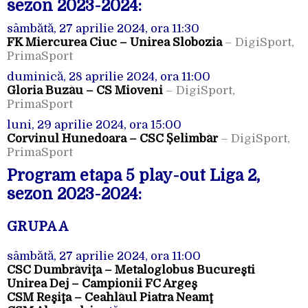
sezon 2023-2024:
sâmbătă, 27 aprilie 2024, ora 11:30
FK Miercurea Ciuc – Unirea Slobozia
– DigiSport,
PrimaSport
duminică, 28 aprilie 2024, ora 11:00
Gloria Buzău – CS Mioveni
– DigiSport,
PrimaSport
luni, 29 aprilie 2024, ora 15:00
Corvinul Hunedoara – CSC Șelimbăr
– DigiSport,
PrimaSport
Program etapa 5 play-out Liga 2,
sezon 2023-2024:
GRUPA A
sâmbătă, 27 aprilie 2024, ora 11:00
CSC Dumbrăviţa – Metaloglobus Bucureşti
Unirea Dej – Campionii FC Argeş
CSM Reşiţa – Ceahlăul Piatra Neamţ