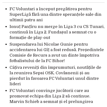
FC Voluntari a început pregătirea pentru
SuperLigă fără una dintre speranțele sale din
ultimii patru ani
Ionuț Panțîru nu merge în Liga 3 cu CS Tunari,
continuă în Liga 2. Fundașul a semnat cu o
formație de play-out
Suspendarea lui Nicolae Gunie pentru
accidentarea lui Gîț a fost redusă. Președintele
Comisie de Recurs a avut un dinte împotriva
fotbalistului de la FC Bihor!
Câțiva reveniți din împrumuturi, noutățile de
la reunirea Sepsi OSK. Covăsnenii și-au
pierdut în favoarea FC Voluntari unul dintre
lideri
FC Voluntari convinge jucătorii care au
promovat echipa din Liga 2 să continue.
Marvin Schieb a semnat și el prelungirea