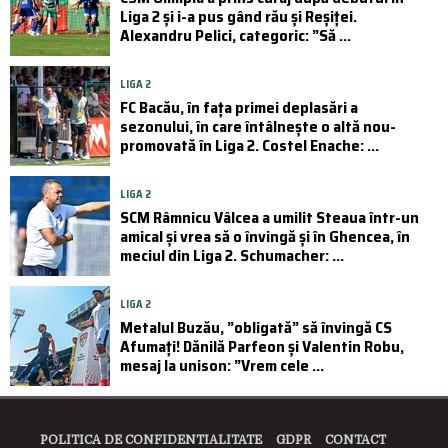
Liga 2 și i-a pus gând rău și Reșiței.
Alexandru Pelici, categoric: ”Să ...
LIGA 2
FC Bacău, în fața primei deplasări a
sezonului, în care întâlnește o altă nou-
promovată în Liga 2. Costel Enache: ...
LIGA 2
SCM Râmnicu Vâlcea a umilit Steaua într-un
amical și vrea să o învingă și în Ghencea, în
meciul din Liga 2. Schumacher: ...
LIGA 2
Metalul Buzău, ”obligată” să învingă CS
Afumați! Dănilă Parfeon și Valentin Robu,
mesaj la unison: ”Vrem cele ...
POLITICA DE CONFIDENTIALITATE
GDPR
CONTACT