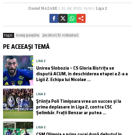
Daniel NAZARE
25 Jul. 2025, 14:14
Liga 2
tags:
ionuț panțîru
jucători fc voluntari
PE ACEEAȘI TEMĂ
LIGA 2
Unirea Slobozia – CS Gloria Bistrița se
dispută ACUM, în deschiderea etapei a 2-a a
Ligii 2. Echipa lui Nicolae ...
LIGA 2
Știința Poli Timișoara vrea un succes și la
prima deplasare în Liga 2, contra CSC
Șelimbăr. Frații Benzar ar putea ...
LIGA 2
CSM Olimpia a prins curaj după debutul în