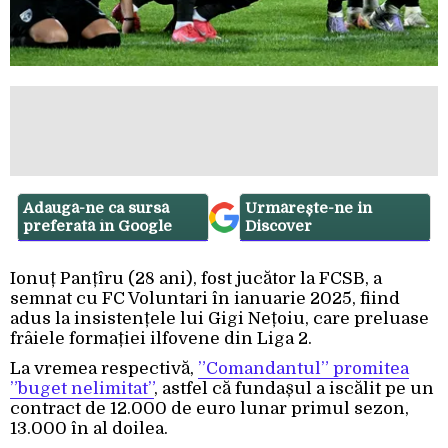
Adaugă-ne ca sursă
Urmărește-ne in
preferată în Google
Discover
Ionuț Panțîru (28 ani), fost jucător la FCSB, a
semnat cu FC Voluntari în ianuarie 2025, fiind
adus la insistențele lui Gigi Nețoiu, care preluase
frâiele formației ilfovene din Liga 2.
La vremea respectivă,
”Comandantul” promitea
”buget nelimitat”
, astfel că fundașul a iscălit pe un
contract de 12.000 de euro lunar primul sezon,
13.000 în al doilea.