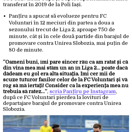
transferat în 2019 de la Poli Iași.
Panțîru a apucat să evolueze pentru FC
Voluntari în 12 meciuri din partea a doua a
sezonului trecut de Liga 2, aproape 750 de
minute, cât și în cele două partide din barajul de
promovare contra Unirea Slobozia, mai puțin de
80 de minute.
”Oameni buni, îmi pare sincer rău ca am ratat și că
din vina mea mai stăm un an în Liga 2… poate dacă
dădeam eu gol era alta situația. Îmi cer mii de
scuze tuturor fanilor celor de la FC Voluntari și vă
rog să mă iertați! Consider ca la experiența mea nu
trebuia să ratez…”
,
scria Panțîru pe Instagram
,
după ce FC Voluntari pierdea la lovituri de
departajare barajul de promovare contra Unirea
Slobozia.