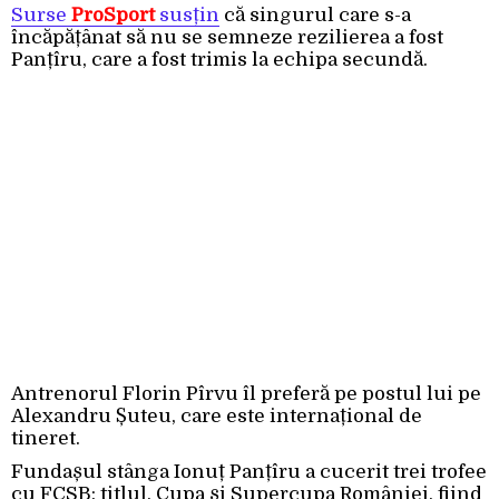
Surse
ProSport
susțin
că singurul care s-a
încăpățânat să nu se semneze rezilierea a fost
Panțîru, care a fost trimis la echipa secundă.
Antrenorul Florin Pîrvu îl preferă pe postul lui pe
Alexandru Șuteu, care este internațional de
tineret.
Fundașul stânga Ionuț Panțîru a cucerit trei trofee
cu FCSB: titlul, Cupa și Supercupa României, fiind