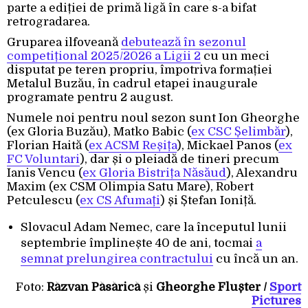
parte a ediției de primă ligă în care s-a bifat
retrogradarea.
Gruparea ilfoveană
debutează în sezonul
competițional 2025/2026 a Ligii 2
cu un meci
disputat pe teren propriu, împotriva formației
Metalul Buzău, în cadrul etapei inaugurale
programate pentru 2 august.
Numele noi pentru noul sezon sunt Ion Gheorghe
(ex Gloria Buzău), Matko Babic (
ex CSC Șelimbăr
),
Florian Haită (
ex ACSM Reșița
), Mickael Panos (
ex
FC Voluntari
), dar și o pleiadă de tineri precum
Ianis Vencu (
ex Gloria Bistrița Năsăud
), Alexandru
Maxim (ex CSM Olimpia Satu Mare), Robert
Petculescu (
ex CS Afumați
) și Ștefan Ioniță.
Slovacul Adam Nemec, care la începutul lunii
septembrie împlinește 40 de ani, tocmai
a
semnat prelungirea contractului
cu încă un an.
Foto:
Răzvan Păsărică
și
Gheorghe Flușter /
Sport
Pictures