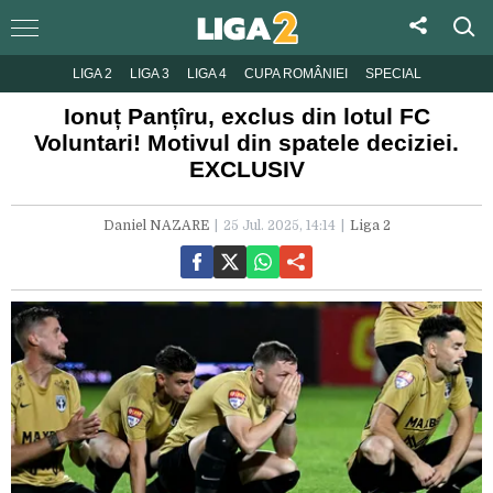
LIGA 2
LIGA 3
LIGA 4
CUPA ROMÂNIEI
SPECIAL
Ionuț Panțîru, exclus din lotul FC
Voluntari! Motivul din spatele deciziei.
EXCLUSIV
Daniel NAZARE
25 Jul. 2025, 14:14
Liga 2