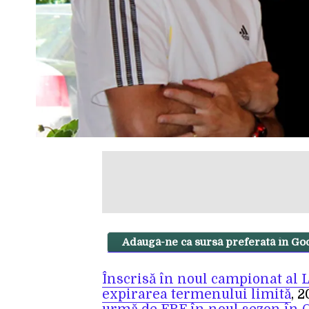
Adaugă-ne ca sursă preferată în Go
Înscrisă în noul campionat al Lig
expirarea termenului limită
, 