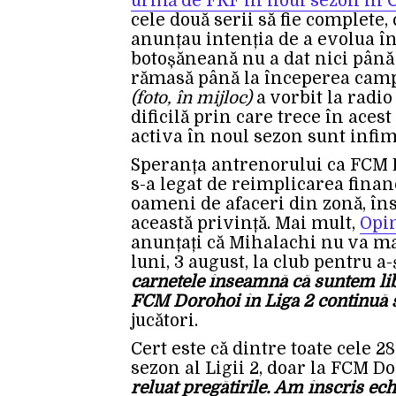
urmă de FRF în noul sezon în C
cele două serii să fie complete, 
anunțau intenția de a evolua î
botoșăneană nu a dat nici până 
rămasă până la începerea camp
(foto, în mijloc)
a vorbit la radi
dificilă prin care trece în ace
activa în noul sezon sunt infim
Speranța antrenorului ca FCM D
s-a legat de reimplicarea finan
oameni de afaceri din zonă, în
această privință. Mai mult,
Opi
anunțați că Mihalachi nu va ma
luni, 3 august, la club pentru a-
carnetele înseamnă că suntem lib
FCM Dorohoi în Liga 2 continuă să
jucători.
Cert este că dintre toate cele 2
sezon al Ligii 2, doar la FCM Do
reluat pregătirile. Am înscris ec