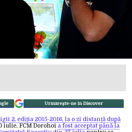
ogle
Urmărește-ne in Discover
ii 2, ediția 2015-2016, la o zi distanță după
20 iulie, FCM Dorohoi
a fost acceptat până la