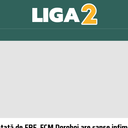
ptată de FRF, FCM Dorohoi are șanse infime