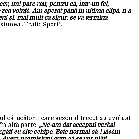
er, îmi pare rău, pentru că, într-un fel,
rea voință. Am sperat până în ultima clipă, n-a
eni și, mai mult ca sigur, se va termina
siunea „Trafic Sport”.
l că jucătorii care sezonul trecut au evoluat
în altă parte.
„Ne-am dat acceptul verbal
egăti cu alte echipe. Este normal să-i lăsăm
e. Avem promisiuni cum că se vor plăti