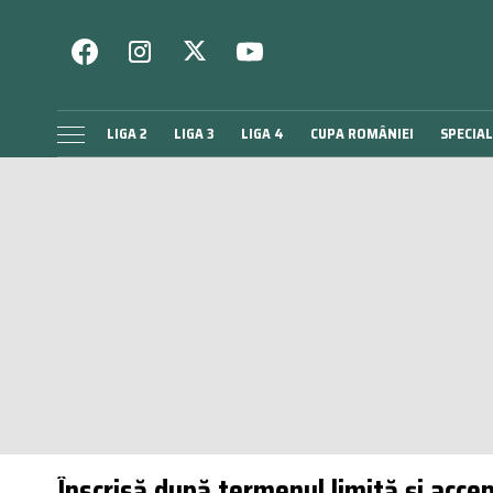
LIGA 2
LIGA 3
LIGA 4
CUPA ROMÂNIEI
SPECIAL
Înscrisă după termenul limită și acce