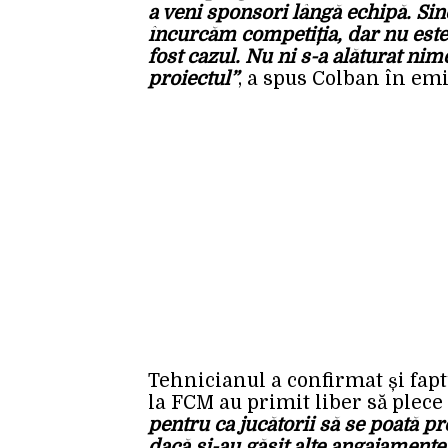
a veni sponsori lângă echipă. Sinc
încurcăm competiția, dar nu este 
fost cazul. Nu ni s-a alăturat nim
proiectul”
, a spus Colban în emi
Tehnicianul a confirmat și faptu
la FCM au primit liber să plece 
pentru ca jucătorii să se poată pr
dacă și-au găsit alte angajament