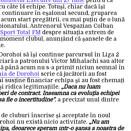
omitetul Executiv din 27 iulie
pentru ca
cu câte 14 echipe. Totuși, chiar dacă își
n continuare în eșalonul secund, gruparea
acum start pregătirii, cu mai puțin de o lună
ionatului. Antrenorul Vespazian Colban
o
Sport Total FM
despre situația extrem de
st moment clubul, anunțând că șansele de a
e.
orohoi să își continue parcursul în Liga 2
ciară a patronului Victor Mihalachi sau altor
să până acum nu s-a primit niciun semnal în
nia de Dorohoi
scrie că jucătorii au fost
i susține financiar echipa și au fost chemați
și ridica legitimațiile.
„Dacă nu luăm
eri de contract. Înseamnă că evoluția echipei
 fie o incertitudine”
, a precizat unul dintre
8 de cluburi înscrise și acceptate în noul
rohoi nu există nicio activitate.
„Nu am
hipa, deoarece speram într-o șansă a noastră de