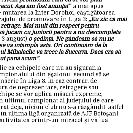
recut. Așa am fost anunțat”
, a mai spus
 mutarea la Inter Dorohoi, câștigătoarea
rajului de promovare în Liga 3:
„Eu zic că mai
retrage. Mai mult din respect pentru
să jucăm cu juniorii pentru a nu descompleta
i, 3 august)
o ședință. Ne gândeam să nu ne
se va întampla asta. Ori continuăm de la
ul Mihalache va trece la Suceava. Dacă era să
ăcut până acum”
.
lie ca echipele care nu au siguranța
ampionatului din eșalonul secund să se
nscrie în Liga 3. În caz contrar, de
curs de neprezentare, retragere sau
chipe se vor aplica măsuri expreme,
n ultimul campionat al județului de care
at deja, niciun club nu s-a răzgândit, astfel
în ultima ligă organizată de AJF Botoșani,
 activitatea printr-un miracol și va lua