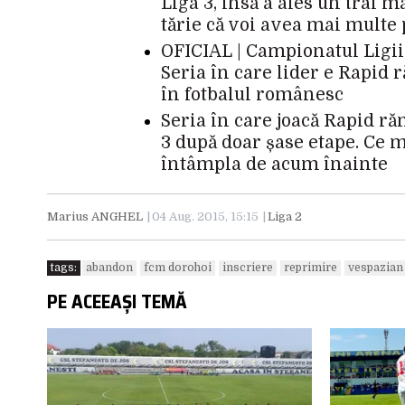
Liga 3, însă a ales un trai m
tărie că voi avea mai multe p
OFICIAL | Campionatul Ligii 
Seria în care lider e Rapid 
în fotbalul românesc
Seria în care joacă Rapid r
3 după doar șase etape. Ce m
întâmpla de acum înainte
Marius ANGHEL
04 Aug. 2015, 15:15
Liga 2
tags:
abandon
fcm dorohoi
inscriere
reprimire
vespazian
PE ACEEAȘI TEMĂ