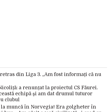
 retras din Liga 3. „Am fost informați că nu
Nicoliță: a renunțat la proiectul CS Făurei.
această echipă și am dat drumul tuturor
cu clubul
cat la muncă în Norvegia! Era golgheter în