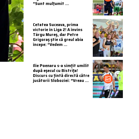
”Sunt mulțumit ...
Cetatea Suceava, prima
victorie în Liga 2! A învins
Târgu Mureș, dar Petre
Grigoraș știe că greul abia
începe: ”Vedem ...
Ilie Poenaru s-a simțit umilit
după eșecul cu Bistrița!
Discurs cu țintă directă către
jucătorii Sloboziei: ”Vreau ...