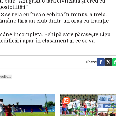
ai bun: „Am găsit o țară civilizată și cred cu
osibilități”
3 se reia cu încă o echipă în minus, a treia.
rămâne fără un club dintr-un oraș cu tradiție
ămâne incompletă. Echipă care părăsește Liga
odificări apar în clasament și ce se va
Share:
 colban