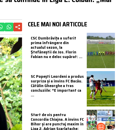
CELE MAI NOI ARTICOLE
CSC Dumbrăvița a suferit
prima înfrângere din
actualul sezon, la
Ștefăneștii de Jos. Florin
Fabian nu e deloc supărat: ...
SC Popești Leordeni a produs
surpriza și a învins FC Bacău.
Cătălin Gheorghe a tras
concluziile: ”E important ca
...
Start de vis pentru
Concordia Chiajna. A învins FC
Bihor și are punctaj maxim în
Liga 2. Adrian Scarlatache: