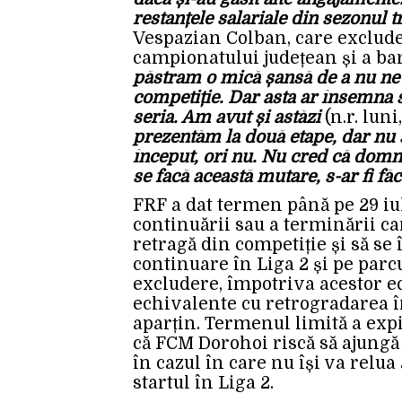
restanțele salariale din sezonul t
Vespazian Colban, care exclude
campionatului județean și a ba
păstram o mică șansă de a nu ne 
competiție. Dar asta ar însemna 
seria. Am avut și astăzi
(n.r. lun
prezentăm la două etape, dar nu 
început, ori nu. Nu cred că domn
se facă această mutare, s-ar fi f
FRF a dat termen până pe 29 iu
continuării sau a terminării c
retragă din competiție și să se î
continuare în Liga 2 și pe par
excludere, împotriva acestor e
echivalente cu retrogradarea î
aparțin. Termenul limită a expir
că FCM Dorohoi riscă să ajungă 
în cazul în care nu își va relua
startul în Liga 2.