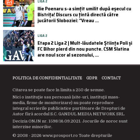
LIGA 2
Ilie Poenaru s-a simțit umilit după eșecul cu
Bistrița! Discurs cu țintă directă către
jucătorii Sloboziei: ”Vreau ...
LIGA 2
Etapa 2 Liga 2 | Mult-lăudatele Știința Poli și
FC Bihor pierd din nou puncte. CSM Slatina
are noul scor al sezonului, ...
POLITICA DE CONFIDENTIALITATE
GDPR
CONTACT
Citarea se poate face în limita a 250 de semne.
Nici o instituţie sau persoană (site-uri, instituţii mass-
media, firme de monitorizare) nu poate reproduce
integral scrierile publicistice purtătoare de Drepturi de
Autor fără acordul S.C. GANDUL MEDIA NETWORK SRL.
Decizia ONJN nr. 1598/16.09.2021. Jocurile de noroc sunt
interzise minorilor.
© 2008 - 2026 www.prosport.ro Toate drepturile