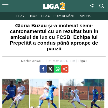
LIGA 2
LIGA 3
LIGA 4
CUPA ROMÂNIEI
SPECIAL
Gloria Buzău și-a încheiat semi-
cantonamentul cu un rezultat bun în
amicalul de lux cu FCSB! Echipa lui
Prepeliță a condus până aproape de
pauză
Marius ANGHEL
24 Mar. 2024, 11:26
Liga 2