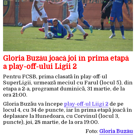
Gloria Buzău joacă joi în prima etapă
a play-off-ului Ligii 2
Pentru FCSB, prima clasată în play-off-ul
SuperLigii, urmează meciul cu Farul (locul 5), din
etapa a 2-a, programat duminică, 31 martie, de la
ora 21:00.
Gloria Buzău va începe
play-off-ul Liigi 2
de pe
locul 4, cu 34 de puncte, iar în prima etapă joacă în
deplasare la Hunedoara, cu Corvinul (locul 3,
puncte), joi, 28 martie, de la ora 19:00.
Foto:
Gloria Buzău