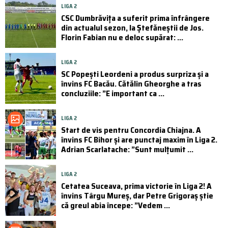
LIGA 2
CSC Dumbrăvița a suferit prima înfrângere
din actualul sezon, la Ștefăneștii de Jos.
Florin Fabian nu e deloc supărat: ...
LIGA 2
SC Popești Leordeni a produs surpriza și a
învins FC Bacău. Cătălin Gheorghe a tras
concluziile: ”E important ca ...
LIGA 2
Start de vis pentru Concordia Chiajna. A
învins FC Bihor și are punctaj maxim în Liga 2.
Adrian Scarlatache: ”Sunt mulțumit ...
LIGA 2
Cetatea Suceava, prima victorie în Liga 2! A
învins Târgu Mureș, dar Petre Grigoraș știe
că greul abia începe: ”Vedem ...