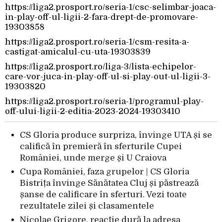
https://liga2.prosport.ro/seria-1/csc-selimbar-joaca-
in-play-off-ul-ligii-2-fara-drept-de-promovare-
19303858
https://liga2.prosport.ro/seria-1/csm-resita-a-
castigat-amicalul-cu-uta-19303839
https://liga2.prosport.ro/liga-3/lista-echipelor-
care-vor-juca-in-play-off-ul-si-play-out-ul-ligii-3-
19303820
https://liga2.prosport.ro/seria-1/programul-play-
off-ului-ligii-2-editia-2023-2024-19303410
CS Gloria produce surpriza, învinge UTA și se
califică în premieră în sferturile Cupei
României, unde merge și U Craiova
Cupa României, faza grupelor | CS Gloria
Bistrița învinge Sănătatea Cluj și păstrează
șanse de calificare în sferturi. Vezi toate
rezultatele zilei și clasamentele
Nicolae Grigore, reacție dură la adresa