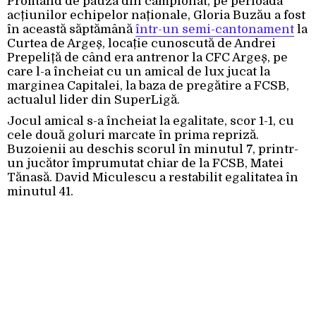
Profitând de pauza din campionat, pe perioada
acțiunilor echipelor naționale, Gloria Buzău a fost
în această săptămână
într-un semi-cantonament
la
Curtea de Argeș, locație cunoscută de Andrei
Prepeliță de când era antrenor la CFC Argeș, pe
care l-a încheiat cu un amical de lux jucat la
marginea Capitalei, la baza de pregătire a FCSB,
actualul lider din SuperLigă.
Jocul amical s-a încheiat la egalitate, scor 1-1, cu
cele două goluri marcate în prima repriză.
Buzoienii au deschis scorul în minutul 7, printr-
un jucător împrumutat chiar de la FCSB, Matei
Tănasă. David Miculescu a restabilit egalitatea în
minutul 41.