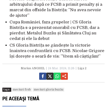
arbitrajului după ce FCSB a primit penalty și a
marcat din offside la Bistrița: ”Nu avea nevoie
de ajutor”
Cupa României, faza grupelor | CS Gloria
Bistrița s-a prezentat onorabil cu FCSB, dar a
pierdut. Metalul Buzău și Sănătatea Cluj au
cedat și ele la debut
CS Gloria Bistrița se gândește la victorie
înaintea confruntării cu FCSB. Nicolae Grigore
își dorește o seară de vis: ”Vrem să câștigăm!”
Marius ANGHEL
24 Mar. 2024, 11:26
Liga 2
tags:
meciuri fcsb
meciuri gloria buzău
PE ACEEAȘI TEMĂ