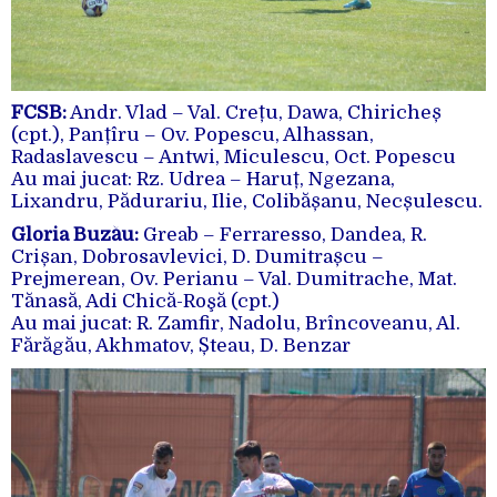
FCSB:
Andr. Vlad – Val. Crețu, Dawa, Chiricheș
(cpt.), Panțîru – Ov. Popescu, Alhassan,
Radaslavescu – Antwi, Miculescu, Oct. Popescu
Au mai jucat: Rz. Udrea – Haruț, Ngezana,
Lixandru, Pădurariu, Ilie, Colibășanu, Necșulescu.
Gloria Buzău:
Greab – Ferraresso, Dandea, R.
Crișan, Dobrosavlevici, D. Dumitrașcu –
Prejmerean, Ov. Perianu – Val. Dumitrache, Mat.
Tănasă, Adi Chică-Roşă (cpt.)
Au mai jucat: R. Zamfir, Nadolu, Brîncoveanu, Al.
Fărăgău, Akhmatov, Șteau, D. Benzar