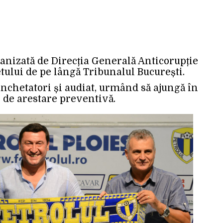
ganizată de Direcția Generală Anticorupție
tului de pe lângă Tribunalul București.
anchetatori și audiat, urmând să ajungă în
 de arestare preventivă.