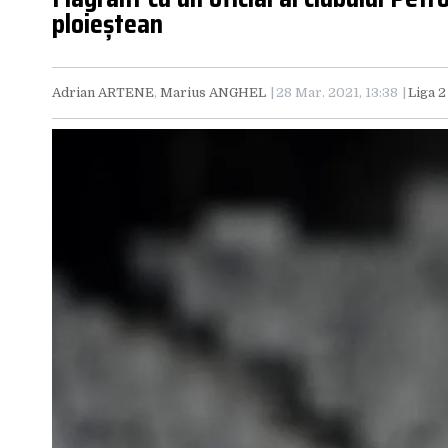
ploieștean
Adrian ARTENE
,
Marius ANGHEL
28 Mar. 2021, 13:38
Liga 2