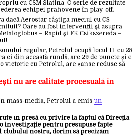
opriu cu CSM Slatina. O serie de rezultate
cederea echipei prahovene în play-off.
iga dacă Aerostar câștiga meciul cu CS
mituit? Oare au fost intervenții și asupra
 Metaloglobus – Rapid și FK Csikszereda –
ut!
zonului regular, Petrolul ocupă locul 11, cu 28
ra ei din această rundă, are 29 de puncte și e
u o victorie cu Petrolul, are șanse reduse să
ești nu are calitate procesuală în
 în mass-media, Petrolul a emis
un
ute în presă cu privire la faptul că Direcția
 o investigație pentru presupuse fapte
l clubului nostru, dorim să precizăm