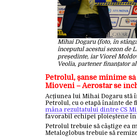
Mihai Dogaru (foto, în stânga
începutul acestui sezon de L
președinte, iar Viorel Moldo
Veolia, partener finanțator al
Petrolul, șanse minime să
Mioveni – Aerostar se înche
Acțiunea lui Mihai Dogaru stă 
Petrolul, cu o etapă înainte de 
mâna rezultatului dintre CS Mi
favorabil echipei ploieștene în 
Petrolul trebuie să câștige ea m
Metaloglobus trebuie să remize