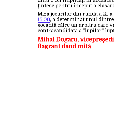
dintre cei implicați în această 
țintesc pentru început o clasare
Miza jocurilor din runda a 21-a
15:00
, a determinat unul dintre
șocantă către un arbitru care v
contracandidată a ”lupilor” lupt
Mihai Dogaru, vicepreședin
flagrant dând mită