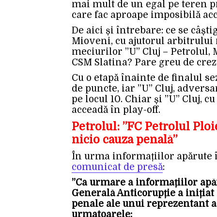
mai mult de un egal pe teren pr
care fac aproape imposibilă ac
De aici și întrebare: ce se câșt
Mioveni, cu ajutorul arbitrului 
meciurilor ”U” Cluj – Petrolul,
CSM Slatina? Pare greu de crez
Cu o etapă înainte de finalul se
de puncte, iar ”U” Cluj, adversa
pe locul 10. Chiar și ”U” Cluj, c
acceadă în play-off.
Petrolul: ”FC Petrolul Ploi
nicio cauza penală”
În urma informațiilor apărute
comunicat de presă
:
”Ca urmare a informațiilor apăr
Generală Anticorupție a inițiat
penale ale unui reprezentant a
urmatoarele: