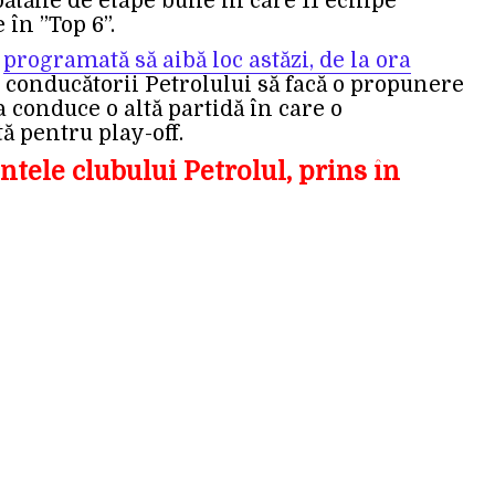
bătălie de etape bune în care 11 echipe
 în ”Top 6”.
,
programată să aibă loc astăzi, de la ora
 conducătorii Petrolului să facă o propunere
a conduce o altă partidă în care o
ă pentru play-off.
tele clubului Petrolul, prins în