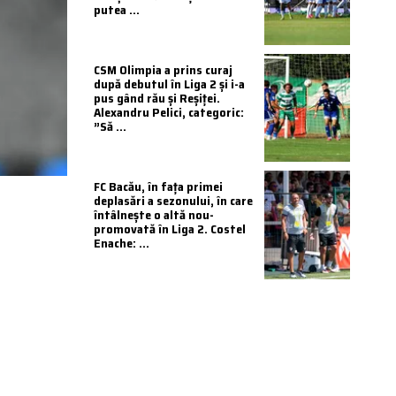
putea ...
CSM Olimpia a prins curaj
după debutul în Liga 2 și i-a
pus gând rău și Reșiței.
Alexandru Pelici, categoric:
”Să ...
FC Bacău, în fața primei
deplasări a sezonului, în care
întâlnește o altă nou-
promovată în Liga 2. Costel
Enache: ...