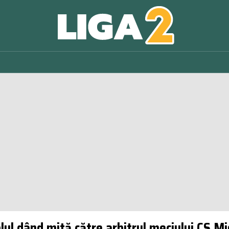
rolul dând mită către arbitrul meciului CS M