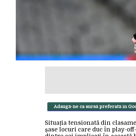
Adaugă-ne ca sursă preferată în Go
Situația tensionată din clasame
șase locuri care duc în play-of