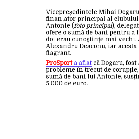
Vicepreședintele Mihai Dogaru
finanțator principal al clubului
Antonie (
foto principal
), delega
ofere o sumă de bani pentru a fl
doi erau cunoștințe mai vechi. A
Alexandru Deaconu, iar acesta a
flagrant.
ProSport
a aflat
că Dogaru, fost 
probleme în trecut de corupție, 
sumă de bani lui Antonie, susț
5.000 de euro.