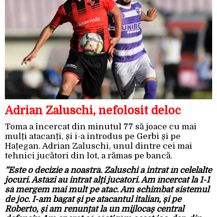
Adrian Zaluschi, nefolosit deloc
Toma a încercat din minutul 77 să joace cu mai
mulți atacanți, și i-a introdus pe Gerbi și pe
Hațegan. Adrian Zaluschi, unul dintre cei mai
tehnici jucători din lot, a rămas pe bancă.
”Este o decizie a noastră. Zaluschi a intrat în celelalte
jocuri. Astăzi au intrat alți jucători. Am încercat la 1-1
să mergem mai mult pe atac. Am schimbat sistemul
de joc. I-am băgat și pe atacantul italian, și pe
Roberto, și am renunțat la un mijlocaș central