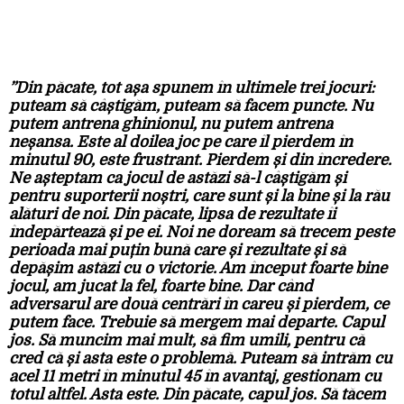
”Din păcate, tot așa spunem în ultimele trei jocuri:
puteam să câștigăm, puteam să facem puncte. Nu
putem antrena ghinionul, nu putem antrena
neșansa. Este al doilea joc pe care îl pierdem în
minutul 90, este frustrant. Pierdem și din încredere.
Ne așteptam ca jocul de astăzi să-l câștigăm și
pentru suporterii noștri, care sunt și la bine și la rău
alături de noi. Din păcate, lipsa de rezultate îi
îndepărtează și pe ei. Noi ne doream să trecem peste
perioada mai puțin bună care și rezultate și să
depășim astăzi cu o victorie. Am început foarte bine
jocul, am jucat la fel, foarte bine. Dar când
adversarul are două centrări în careu și pierdem, ce
putem face. Trebuie să mergem mai departe. Capul
jos. Să muncim mai mult, să fim umili, pentru că
cred că și asta este o problemă. Puteam să intrăm cu
acel 11 metri în minutul 45 în avantaj, gestionam cu
totul altfel. Asta este. Din păcate, capul jos. Să tăcem