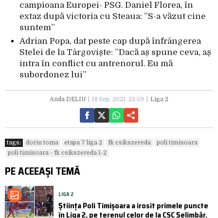
campioana Europei- PSG. Daniel Florea, în
extaz după victoria cu Steaua: ”S-a văzut cine
suntem”
Adrian Popa, dat peste cap după înfrângerea
Stelei de la Târgoviște: ”Dacă aș spune ceva, aș
intra în conflict cu antrenorul. Eu mă
subordonez lui”
Anda DELIU
18 Sep. 2021, 22:59
Liga 2
tags:
dorin toma
etapa 7 liga 2
fk csikszereda
poli timisoara
poli timisoara - fk csikszereda 1-2
PE ACEEAȘI TEMĂ
LIGA 2
Știința Poli Timișoara a irosit primele puncte
în Liga 2, pe terenul celor de la CSC Șelimbăr.