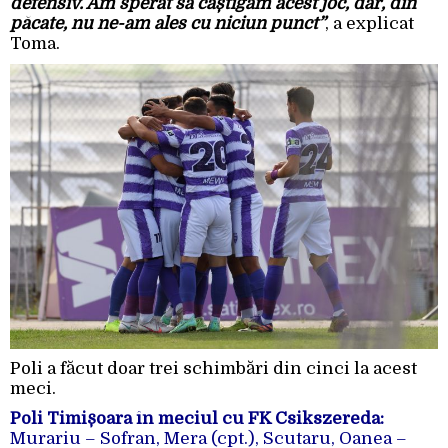
defensiv. Am sperat să câștigăm acest joc, dar, din
păcate, nu ne-am ales cu niciun punct”
, a explicat
Toma.
Poli a făcut doar trei schimbări din cinci la acest
meci.
Poli Timișoara în meciul cu FK Csikszereda:
Murariu – Sofran, Mera (cpt.), Scutaru, Oanea –