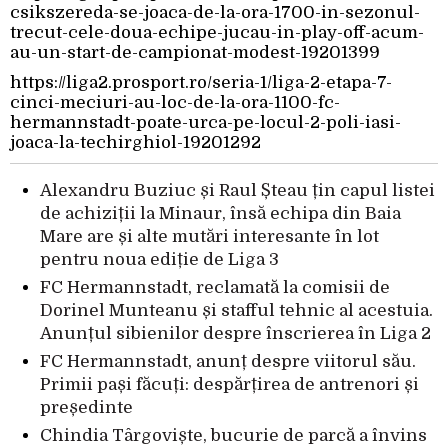
csikszereda-se-joaca-de-la-ora-1700-in-sezonul-
trecut-cele-doua-echipe-jucau-in-play-off-acum-
au-un-start-de-campionat-modest-19201399
https://liga2.prosport.ro/seria-1/liga-2-etapa-7-
cinci-meciuri-au-loc-de-la-ora-1100-fc-
hermannstadt-poate-urca-pe-locul-2-poli-iasi-
joaca-la-techirghiol-19201292
Alexandru Buziuc și Raul Șteau țin capul listei
de achiziții la Minaur, însă echipa din Baia
Mare are și alte mutări interesante în lot
pentru noua ediție de Liga 3
FC Hermannstadt, reclamată la comisii de
Dorinel Munteanu și stafful tehnic al acestuia.
Anunțul sibienilor despre înscrierea în Liga 2
FC Hermannstadt, anunț despre viitorul său.
Primii pași făcuți: despărțirea de antrenori și
președinte
Chindia Târgoviște, bucurie de parcă a învins