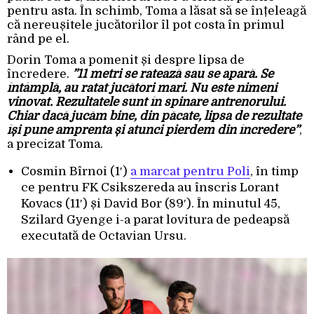
pentru asta. În schimb, Toma a lăsat să se înțeleagă
că nereușitele jucătorilor îl pot costa în primul
rând pe el.
Dorin Toma a pomenit și despre lipsa de
încredere.
”11 metri se ratează sau se apară. Se
întâmplă, au ratat jucători mari. Nu este nimeni
vinovat. Rezultatele sunt în spinare antrenorului.
Chiar dacă jucăm bine, din păcate, lipsa de rezultate
își pune amprenta și atunci pierdem din încredere”
,
a precizat Toma.
Cosmin Bîrnoi (1′)
a marcat pentru Poli
, în timp
ce pentru FK Csikszereda au înscris Lorant
Kovacs (11′) și David Bor (89′). În minutul 45,
Szilard Gyenge i-a parat lovitura de pedeapsă
executată de Octavian Ursu.