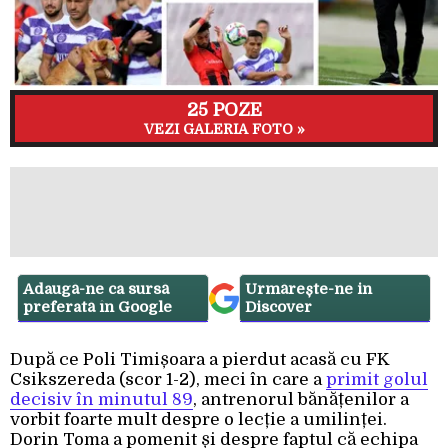
25 POZE
VEZI GALERIA FOTO »
Adaugă-ne ca sursă
Urmărește-ne in
preferată în Google
Discover
După ce Poli Timișoara a pierdut acasă cu FK
Csikszereda (scor 1-2), meci în care a
primit golul
decisiv în minutul 89
, antrenorul bănățenilor a
vorbit foarte mult despre o lecție a umilinței.
Dorin Toma a pomenit și despre faptul că echipa