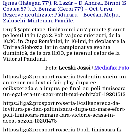
Ignea (Hațegan 77′), R. Lazăr – D. Andrei, Bîrnoi (S.
Costea 87′), D. Benzar (Gerbi 77′) – Oct. Ursu.
Rezerve neutilizate: Păduraru – Bocșan, Moțiu,
Zaluschi, Minteuan, Pamfile.
După șapte etape, timișorenii au 7 puncte și sunt
pe locul 14 în Liga 2. Poli va juca miercuri, de la
16:30, în Cupa României, în 16-imi, în deplasare la
Unirea Slobozia, iar în campionat va evolua
duminică, de la ora 11:00, pe terenul celor de la
Viitorul Pandurii.
Foto:
Leczki Jozsi
/
Mediafax Foto
https://liga2.prosport.ro/seria-1/valentin-suciu-un-
antrenor-modest-si-fair-play-dupa-ce-
csikszereda-s-a-impus-pe-final-cu-poli-timisoara-
un-egal-era-un-scor-mult-mai-echitabil-19201512
https://liga2.prosport.ro/seria-1/csikszereda-da-
lovitura-pe-dan-paltinisanu-dupa-un-mare-efort-
poli-timisoara-ramane-fara-victorie-acasa-in-
acest-sezon-19201478
https://liga2.prosport.ro/seria-1/poli-timisoara-fk-