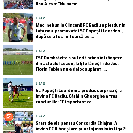
Dan Alexa: ”Nu avem ...
LIGA 2
Meci nebun la Clinceni! FC Bacău a pierdut în
fața nou-promovatei SC Popești Leordeni,
după ce a fost întoarsă pe ...
LIGA 2
CSC Dumbrăvița a suferit prima înfrângere
din actualul sezon, la Ștefăneștii de Jos.
Florin Fabian nu e deloc supărat: ...
LIGA 2
SC Popești Leordeni a produs surpriza și a
învins FC Bacău. Cătălin Gheorghe a tras
concluziile: ”E important ca ...
LIGA 2
Start de vis pentru Concordia Chiajna. A
învins FC Bihor și are punctaj maxim în Liga 2.