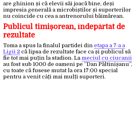
are ghinion și că elevii săi joacă bine, deși
impresia generală a microbiștilor și suporterilor
nu coincide cu cea a antrenorului băimărean.
Publicul timișorean, îndepărtat de
rezultate
Toma a spus la finalul partidei din
etapa a 7-a a
Ligii 2
că lipsa de rezultate face ca și publicul să
fie tot mai puțin la stadion. La
meciul cu ciucanii
au fost sub 1000 de oameni pe ”Dan Păltinișanu”,
cu toate că fusese mutat la ora 17:00 special
pentru a venit câți mai mulți suporteri.