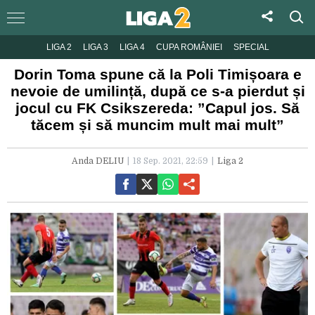
LIGA 2
LIGA 3
LIGA 4
CUPA ROMÂNIEI
SPECIAL
Dorin Toma spune că la Poli Timișoara e
nevoie de umilință, după ce s-a pierdut și
jocul cu FK Csikszereda: ”Capul jos. Să
tăcem și să muncim mult mai mult”
Anda DELIU
18 Sep. 2021, 22:59
Liga 2