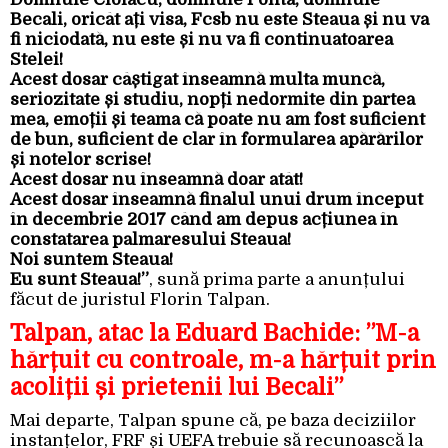
Becali, oricât ați visa, Fcsb nu este Steaua și nu va
fi niciodată, nu este și nu va fi continuatoarea
Stelei!
Acest dosar câștigat înseamnă multa muncă,
seriozitate și studiu, nopți nedormite din partea
mea, emoții și teama că poate nu am fost suficient
de bun, suficient de clar în formularea apărărilor
și notelor scrise!
Acest dosar nu înseamnă doar atât!
Acest dosar înseamnă finalul unui drum început
în decembrie 2017 când am depus acțiunea în
constatarea palmaresului Steaua!
Noi suntem Steaua!
Eu sunt Steaua!”
, sună prima parte a anunțului
făcut de juristul Florin Talpan.
Talpan, atac la Eduard Bachide: ”M-a
hărțuit cu controale, m-a hărțuit prin
acoliții și prietenii lui Becali”
Mai departe, Talpan spune că, pe baza deciziilor
instanțelor, FRF și UEFA trebuie să recunoască la