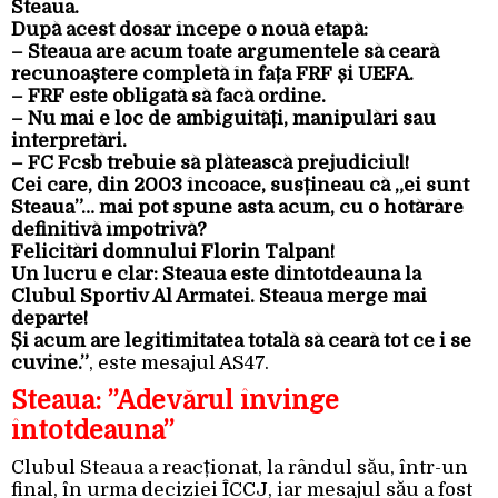
Steaua.
După acest dosar începe o nouă etapă:
– Steaua are acum toate argumentele să ceară
recunoaștere completă în fața FRF și UEFA.
– FRF este obligată să facă ordine.
– Nu mai e loc de ambiguități, manipulări sau
interpretări.
– FC Fcsb trebuie să plătească prejudiciul!
Cei care, din 2003 încoace, susțineau că „ei sunt
Steaua”… mai pot spune asta acum, cu o hotărâre
definitivă împotrivă?
Felicitări domnului Florin Talpan!
Un lucru e clar: Steaua este dintotdeauna la
Clubul Sportiv Al Armatei. Steaua merge mai
departe!
Și acum are legitimitatea totală să ceară tot ce i se
cuvine.”
, este mesajul AS47.
Steaua: ”Adevărul învinge
întotdeauna”
Clubul Steaua a reacționat, la rândul său, într-un
final, în urma deciziei ÎCCJ, iar mesajul său a fost