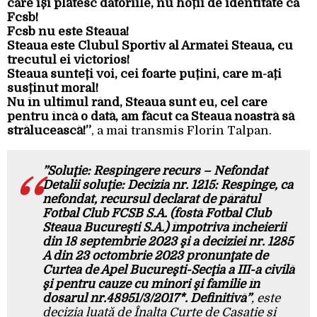
care își plătesc datoriile, nu hoții de identitate ca
Fcsb!
Fcsb nu este Steaua!
Steaua este Clubul Sportiv al Armatei Steaua, cu
trecutul ei victorios!
Steaua sunteți voi, cei foarte puțini, care m-ați
susținut moral!
Nu în ultimul rând, Steaua sunt eu, cel care
pentru încă o dată, am făcut ca Steaua noastră să
strălucească!”
, a mai transmis Florin Talpan.
”Soluţie: Respingere recurs – Nefondat
Detalii soluţie: Decizia nr. 1215: Respinge, ca
nefondat, recursul declarat de pârâtul
Fotbal Club FCSB S.A. (fostă Fotbal Club
Steaua Bucureşti S.A.) împotriva încheierii
din 18 septembrie 2023 şi a deciziei nr. 1285
A din 23 octombrie 2023 pronunţate de
Curtea de Apel Bucureşti-Secţia a III-a civilă
şi pentru cauze cu minori şi familie în
dosarul nr.48951/3/2017*. Definitivă”
, este
decizia luată de Înalta Curte de Casație și