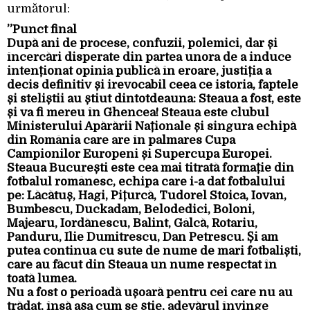
următorul:
”Punct final
După ani de procese, confuzii, polemici, dar și
încercări disperate din partea unora de a induce
intenționat opinia publică în eroare, justiția a
decis definitiv și irevocabil ceea ce istoria, faptele
și steliștii au știut dintotdeauna: Steaua a fost, este
și va fi mereu în Ghencea! Steaua este clubul
Ministerului Apărării Naționale și singura echipă
din România care are în palmares Cupa
Campionilor Europeni și Supercupa Europei.
Steaua București este cea mai titrată formație din
fotbalul românesc, echipa care i-a dat fotbalului
pe: Lăcătuș, Hagi, Pițurcă, Tudorel Stoica, Iovan,
Bumbescu, Duckadam, Belodedici, Boloni,
Majearu, Iordănescu, Balint, Gâlcă, Rotariu,
Panduru, Ilie Dumitrescu, Dan Petrescu. Și am
putea continua cu sute de nume de mari fotbaliști,
care au făcut din Steaua un nume respectat în
toată lumea.
Nu a fost o perioadă ușoară pentru cei care nu au
trădat, însă așa cum se știe, adevărul învinge