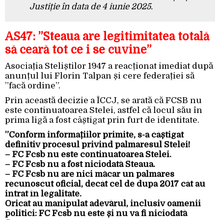
Justiție în data de 4 iunie 2025.
AS47: ”Steaua are legitimitatea totală
să ceară tot ce i se cuvine”
Asociația Steliștilor 1947 a reacționat imediat după
anunțul lui Florin Talpan și cere federației să
”facă ordine”.
Prin această decizie a ÎCCJ, se arată că FCSB nu
este continuatoarea Stelei, astfel că locul său în
prima ligă a fost câștigat prin furt de identitate.
”Conform informațiilor primite, s-a câștigat
definitiv procesul privind palmaresul Stelei!
– FC Fcsb nu este continuatoarea Stelei.
– FC Fcsb nu a fost niciodată Steaua.
– FC Fcsb nu are nici măcar un palmares
recunoscut oficial, decât cel de dupa 2017 cât au
intrat în legalitate.
Oricât au manipulat adevărul, inclusiv oamenii
politici: FC Fcsb nu este și nu va fi niciodată