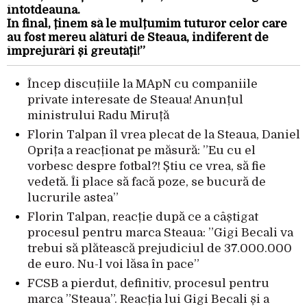
întotdeauna.
În final, ținem să le mulțumim tuturor celor care
au fost mereu alături de Steaua, indiferent de
împrejurări și greutăți!”
Încep discuțiile la MApN cu companiile
private interesate de Steaua! Anunțul
ministrului Radu Miruță
Florin Talpan îl vrea plecat de la Steaua, Daniel
Oprița a reacționat pe măsură: ”Eu cu el
vorbesc despre fotbal?! Știu ce vrea, să fie
vedetă. Îi place să facă poze, se bucură de
lucrurile astea”
Florin Talpan, reacție după ce a câștigat
procesul pentru marca Steaua: ”Gigi Becali va
trebui să plătească prejudiciul de 37.000.000
de euro. Nu-l voi lăsa în pace”
FCSB a pierdut, definitiv, procesul pentru
marca ”Steaua”. Reacția lui Gigi Becali și a