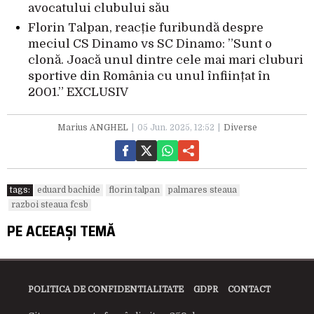
avocatului clubului său
Florin Talpan, reacție furibundă despre
meciul CS Dinamo vs SC Dinamo: ”Sunt o
clonă. Joacă unul dintre cele mai mari cluburi
sportive din România cu unul înființat în
2001.” EXCLUSIV
Marius ANGHEL
05 Jun. 2025, 12:52
Diverse
tags:
eduard bachide
florin talpan
palmares steaua
razboi steaua fcsb
PE ACEEAȘI TEMĂ
POLITICA DE CONFIDENTIALITATE
GDPR
CONTACT