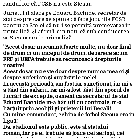
rândul lor că FCSB nu este Steaua.
Juristul îl atacă pe Eduard Bachide, secretar de
stat despre care se spune că face jocurile FCSB
pentru ca Stelei să nu i se permită promovarea în
prima ligă, și afirmă, din nou, că sub conducerea
sa Steaua era în prima ligă.
”Acest dosar înseamnă foarte multe, nu doar final
de drum ci un început de drum, deoarece acum
FRF și UEFA trebuie să recunoască drepturile
noastre!
Acest dosar nu este doar despre munca mea ci și
despre suferința și supărările mele!
În această perioadă, am fost iar sancționat, iar mi s-
a tăiat din salariu, iar mi-a fost tăiat din sporul de
lucrări de excepție, oameni ca secretarul de stat
Eduard Bachide m-a hărțuit cu controale, m-a
hărțuit prin acoliții și prietenii lui Becali!
Cu mine comandant, echipa de fotbal Steaua era în
liga 1!
Da, stadionul este public, este al statului
român,dar pe el trebuie să joace cei serioși, cei