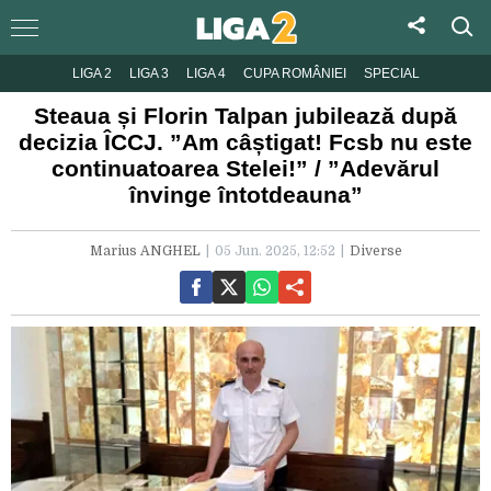
LIGA 2
LIGA 3
LIGA 4
CUPA ROMÂNIEI
SPECIAL
Steaua și Florin Talpan jubilează după
decizia ÎCCJ. ”Am câștigat! Fcsb nu este
continuatoarea Stelei!” / ”Adevărul
învinge întotdeauna”
Marius ANGHEL
05 Jun. 2025, 12:52
Diverse