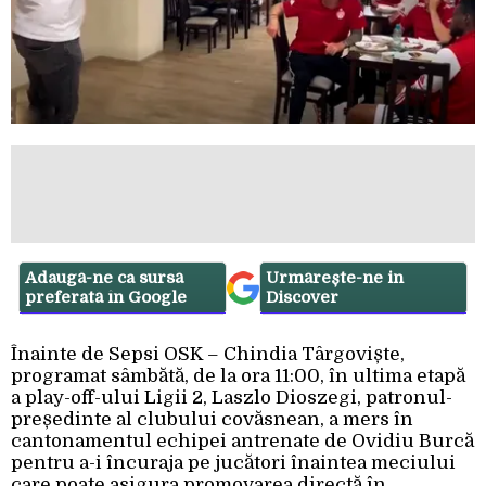
Adaugă-ne ca sursă
Urmărește-ne in
preferată în Google
Discover
Înainte de Sepsi OSK – Chindia Târgoviște,
programat sâmbătă, de la ora 11:00, în ultima etapă
a play-off-ului Ligii 2, Laszlo Dioszegi, patronul-
președinte al clubului covăsnean, a mers în
cantonamentul echipei antrenate de Ovidiu Burcă
pentru a-i încuraja pe jucători înaintea meciului
care poate asigura promovarea directă în