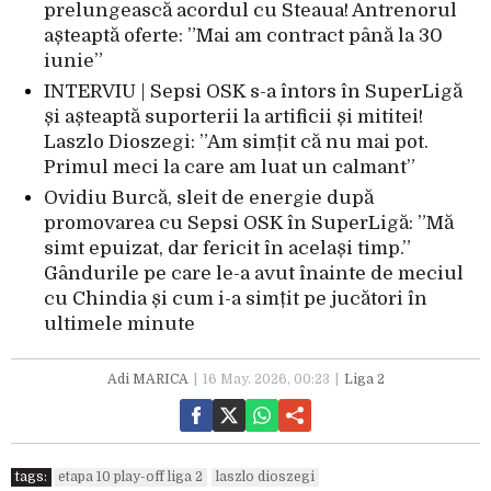
prelungească acordul cu Steaua! Antrenorul
așteaptă oferte: ”Mai am contract până la 30
iunie”
INTERVIU | Sepsi OSK s-a întors în SuperLigă
și așteaptă suporterii la artificii și mititei!
Laszlo Dioszegi: ”Am simțit că nu mai pot.
Primul meci la care am luat un calmant”
Ovidiu Burcă, sleit de energie după
promovarea cu Sepsi OSK în SuperLigă: ”Mă
simt epuizat, dar fericit în același timp.”
Gândurile pe care le-a avut înainte de meciul
cu Chindia și cum i-a simțit pe jucători în
ultimele minute
Adi MARICA
16 May. 2026, 00:23
Liga 2
tags:
etapa 10 play-off liga 2
laszlo dioszegi