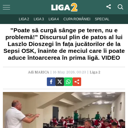
LIGA 2
LIGA 3
LIGA 4
CUPA ROMÂNIEI
SPECIAL
”Poate să curgă sânge pe teren, nu e
problemă!” Discursul plin de patos al lui
Laszlo Dioszegi în fața jucătorilor de la
Sepsi OSK, înainte de meciul care îi poate
aduce întoarcerea în prima ligă. VIDEO
Adi MARICA
16 May. 2026, 00:23
Liga 2