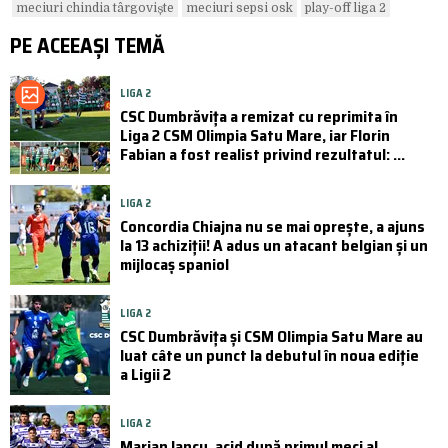
meciuri chindia târgoviște
meciuri sepsi osk
play-off liga 2
PE ACEEAȘI TEMĂ
LIGA 2
CSC Dumbrăvița a remizat cu reprimita în
Liga 2 CSM Olimpia Satu Mare, iar Florin
Fabian a fost realist privind rezultatul: ...
LIGA 2
Concordia Chiajna nu se mai oprește, a ajuns
la 13 achiziții! A adus un atacant belgian și un
mijlocaș spaniol
LIGA 2
CSC Dumbrăvița și CSM Olimpia Satu Mare au
luat câte un punct la debutul în noua ediție
a Ligii 2
LIGA 2
Marian Iancu, acid după primul meci al