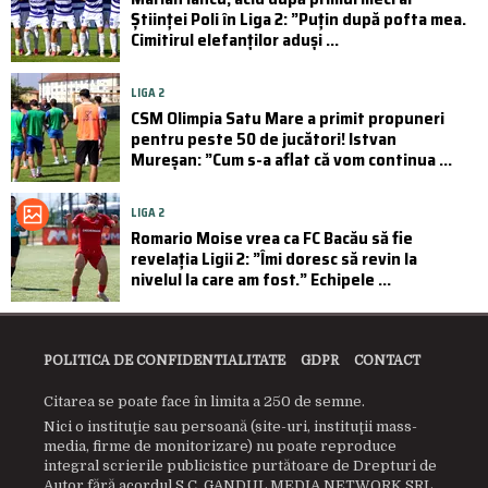
Științei Poli în Liga 2: ”Puțin după pofta mea.
Cimitirul elefanților aduși ...
LIGA 2
CSM Olimpia Satu Mare a primit propuneri
pentru peste 50 de jucători! Istvan
Mureșan: ”Cum s-a aflat că vom continua ...
LIGA 2
Romario Moise vrea ca FC Bacău să fie
revelația Ligii 2: ”Îmi doresc să revin la
nivelul la care am fost.” Echipele ...
POLITICA DE CONFIDENTIALITATE
GDPR
CONTACT
Citarea se poate face în limita a 250 de semne.
Nici o instituţie sau persoană (site-uri, instituţii mass-
media, firme de monitorizare) nu poate reproduce
integral scrierile publicistice purtătoare de Drepturi de
Autor fără acordul S.C. GANDUL MEDIA NETWORK SRL.