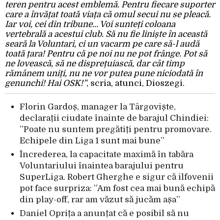
teren pentru acest emblemă. Pentru fiecare suporter
care a învățat toată viața că omul secui nu se pleacă.
Iar voi, cei din tribune… Voi sunteți coloana
vertebrală a acestui club. Să nu fie liniște în această
seară la Voluntari, ci un vacarm pe care să-l audă
toată țara! Pentru că pe noi nu ne pot frânge. Pot să
ne lovească, să ne disprețuiască, dar cât timp
rămânem uniți, nu ne vor putea pune niciodată în
genunchi! Hai OSK!”
, scria, atunci, Dioszegi.
Florin Gardoș, manager la Târgoviște,
declarații ciudate înainte de barajul Chindiei:
”Poate nu suntem pregătiți pentru promovare.
Echipele din Liga 1 sunt mai bune”
Încrederea, la capacitate maximă în tabăra
Voluntariului înaintea barajului pentru
SuperLiga. Robert Gherghe e sigur că ilfovenii
pot face surpriza: ”Am fost cea mai bună echipă
din play-off, rar am văzut să jucăm așa”
Daniel Oprița a anunțat că e posibil să nu