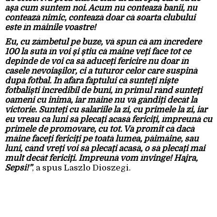
așa cum suntem noi. Acum nu contează banii, nu
contează nimic, contează doar că soarta clubului
este în mâinile voastre!
Eu, cu zâmbetul pe buze, vă spun că am încredere
100 la sută în voi și știu că mâine veți face tot ce
depinde de voi ca să aduceți fericire nu doar în
casele nevoiașilor, ci a tuturor celor care suspină
după fotbal. În afara faptului că sunteți niște
fotbaliști incredibil de buni, în primul rând sunteți
oameni cu inimă, iar mâine nu vă gândiți decât la
victorie. Sunteți cu salariile la zi, cu primele la zi, iar
eu vreau ca luni să plecați acasă fericiți, împreună cu
primele de promovare, cu tot. Vă promit că dacă
mâine faceți fericiți pe toată lumea, păimâine, sau
luni, când vreți voi să plecați acasă, o să plecați mai
mult decât fericiți. Împreună vom învinge! Hajra,
Sepsi!”
, a spus Laszlo Dioszegi.