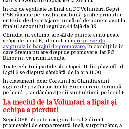
care va evolua în deplasare la Steaua.
În caz de egalitate la final cu FC Voluntari, Sepsi
OSK rămâne pe poziția mai bună, grație primului
criteriu de departajare: numărul de puncte avut la
finalul sezonului regular, 44 față de 39.
Chindia, în schimb, are 42 de puncte și nu poate
scăpa de locul 6, ultimul, dar
are prezența
asigurată în barajul de promovare
, în condițiile în
care Steaua nu are drept de promovare, iar FC
Bihor nu va primi licența.
Toate cele trei partide ale etapei 10 din play-off-ul
Ligii 2 se dispută sâmbătă, de la ora 11:00.
În clasament, doar Corvinul și Chindia sunt
sigure de poziția lor finală. Hunedorenii termină
pe locul 1, iar dâmbovițenii sunt ultimii, pe locul 6.
La meciul de la Voluntari a lipsit și
echipa a pierdut!
Sepsi OSK își putea asigura locul 2 direct
promovabil de etapa trecută, însă, surprinzător, a