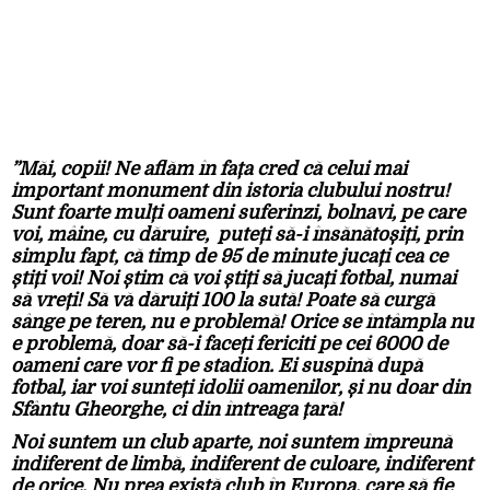
”Măi, copii! Ne aflăm în fața cred că celui mai
important monument din istoria clubului nostru!
Sunt foarte mulți oameni suferinzi, bolnavi, pe care
voi, mâine, cu dăruire, puteți să-i însănătoșiți, prin
simplu fapt, că timp de 95 de minute jucați cea ce
știți voi! Noi știm că voi știți să jucați fotbal, numai
să vreți! Să vă dăruiți 100 la sută! Poate să curgă
sânge pe teren, nu e problemă! Orice se întâmpla nu
e problemă, doar să-i faceți fericiti pe cei 6000 de
oameni care vor fi pe stadion. Ei suspină după
fotbal, iar voi sunteți idolii oamenilor, și nu doar din
Sfântu Gheorghe, ci din întreaga țară!
Noi suntem un club aparte, noi suntem împreună
indiferent de limbă, indiferent de culoare, indiferent
de orice. Nu prea există club în Europa, care să fie