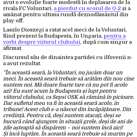
avut o evoluție foarte modestă în deplasarea de la
rivala FC Voluntari,
a pierdut cu scorul de 0-2
și a
amânat pentru ultima rundă deznodământul din
play-off.
Laszlo Dioszegi a ratat acel meci de la Voluntari,
fiind prezent la Budapesta, în Ungaria,
pentru a
vorbi despre viitorul clubului
, după cum singur a
afirmat.
Discursul său de dinaintea partidei cu ilfovenii n-
a avut rezultat.
”În această seară, la Voluntari, nu jucăm doar un
meci. În această seară trebuie să arătăm din nou cine
suntem noi. Mă doare foarte tare că nu pot fi acolo
azi! Eu sunt acum la Budapesta și lupt pentru
viitorul clubului, ca Sepsi OSK să rămână în picioare.
Dar sufletul meu va fi în această seară acolo, în
tribune! Acest club s-a născut din încăpățânare. Din
credință. Pentru că, deși suntem atacați, deși se
bucură când ajungem în situații grele, deși de ani de
zile așteaptă să dispărem – noi suntem încă aici!
Și încă luptăm. În această seară trebuie să murim pe