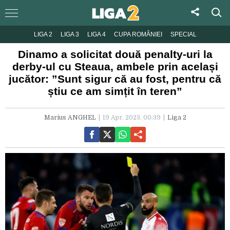
LIGA 2
LIGA 3
LIGA 4
CUPA ROMÂNIEI
SPECIAL
Dinamo a solicitat două penalty-uri la
derby-ul cu Steaua, ambele prin același
jucător: ”Sunt sigur că au fost, pentru că
știu ce am simțit în teren”
Marius ANGHEL
19 Apr. 2023, 00:39
Liga 2