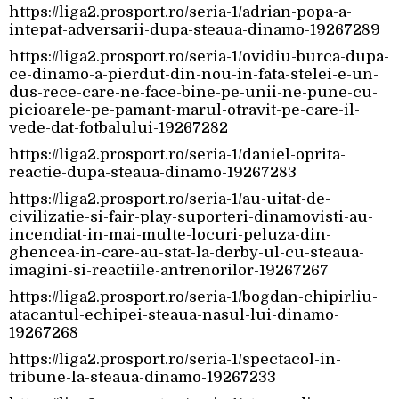
https://liga2.prosport.ro/seria-1/adrian-popa-a-
intepat-adversarii-dupa-steaua-dinamo-19267289
https://liga2.prosport.ro/seria-1/ovidiu-burca-dupa-
ce-dinamo-a-pierdut-din-nou-in-fata-stelei-e-un-
dus-rece-care-ne-face-bine-pe-unii-ne-pune-cu-
picioarele-pe-pamant-marul-otravit-pe-care-il-
vede-dat-fotbalului-19267282
https://liga2.prosport.ro/seria-1/daniel-oprita-
reactie-dupa-steaua-dinamo-19267283
https://liga2.prosport.ro/seria-1/au-uitat-de-
civilizatie-si-fair-play-suporteri-dinamovisti-au-
incendiat-in-mai-multe-locuri-peluza-din-
ghencea-in-care-au-stat-la-derby-ul-cu-steaua-
imagini-si-reactiile-antrenorilor-19267267
https://liga2.prosport.ro/seria-1/bogdan-chipirliu-
atacantul-echipei-steaua-nasul-lui-dinamo-
19267268
https://liga2.prosport.ro/seria-1/spectacol-in-
tribune-la-steaua-dinamo-19267233