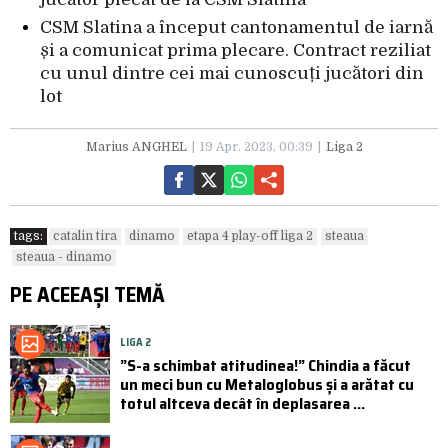
CSM Slatina a început cantonamentul de iarnă
și a comunicat prima plecare. Contract reziliat
cu unul dintre cei mai cunoscuți jucători din
lot
Marius ANGHEL
19 Apr. 2023, 00:39
Liga 2
tags:
catalin tira
dinamo
etapa 4 play-off liga 2
steaua
steaua - dinamo
PE ACEEAȘI TEMĂ
LIGA 2
”S-a schimbat atitudinea!” Chindia a făcut
un meci bun cu Metaloglobus și a arătat cu
totul altceva decât în deplasarea ...