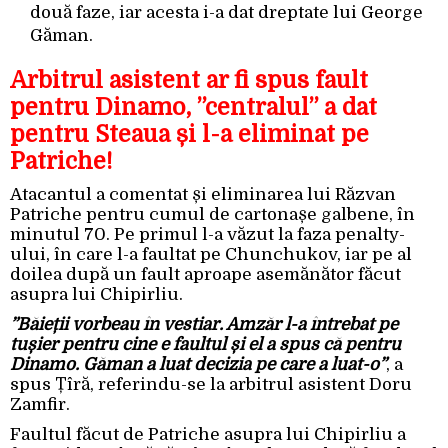
două faze, iar acesta i-a dat dreptate lui George
Găman.
Arbitrul asistent ar fi spus fault
pentru Dinamo, ”centralul” a dat
pentru Steaua și l-a eliminat pe
Patriche!
Atacantul a comentat și eliminarea lui Răzvan
Patriche pentru cumul de cartonașe galbene, în
minutul 70. Pe primul l-a văzut la faza penalty-
ului, în care l-a faultat pe Chunchukov, iar pe al
doilea după un fault aproape asemănător făcut
asupra lui Chipirliu.
”Băieții vorbeau în vestiar. Amzăr l-a întrebat pe
tușier pentru cine e faultul și el a spus că pentru
Dinamo. Găman a luat decizia pe care a luat-o”
, a
spus Țîră, referindu-se la arbitrul asistent Doru
Zamfir.
Faultul făcut de Patriche asupra lui Chipirliu a