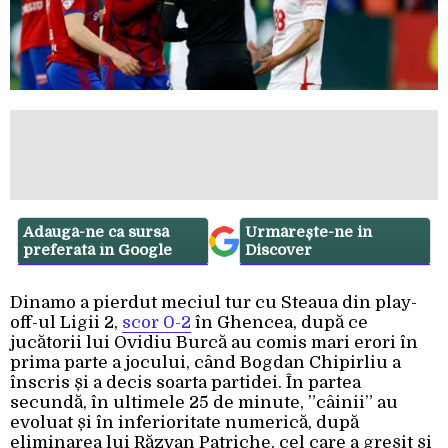
Adaugă-ne ca sursă
Urmărește-ne in
preferată în Google
Discover
Dinamo a pierdut meciul tur cu Steaua din play-
off-ul Ligii 2,
scor 0-2
în Ghencea, după ce
jucătorii lui Ovidiu Burcă au comis mari erori în
prima parte a jocului, când Bogdan Chipirliu a
înscris și a decis soarta partidei. În partea
secundă, în ultimele 25 de minute, ”câinii” au
evoluat și în inferioritate numerică, după
eliminarea lui Răzvan Patriche, cel care a greșit și