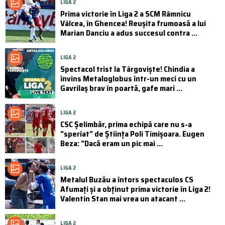
LIGA 2
Prima victorie în Liga 2 a SCM Râmnicu
Vâlcea, în Ghencea! Reușita frumoasă a lui
Marian Danciu a adus succesul contra ...
LIGA 2
Spectacol trist la Târgoviște! Chindia a
învins Metaloglobus într-un meci cu un
Gavrilaș brav în poartă, gafe mari ...
LIGA 2
CSC Şelimbăr, prima echipă care nu s-a
”speriat” de Știința Poli Timișoara. Eugen
Beza: ”Dacă eram un pic mai ...
LIGA 2
Metalul Buzău a întors spectaculos CS
Afumați și a obținut prima victorie în Liga 2!
Valentin Stan mai vrea un atacant ...
LIGA 2