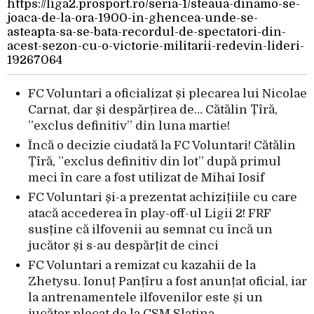
https://liga2.prosport.ro/seria-1/steaua-dinamo-se-
joaca-de-la-ora-1900-in-ghencea-unde-se-
asteapta-sa-se-bata-recordul-de-spectatori-din-
acest-sezon-cu-o-victorie-militarii-redevin-lideri-
19267064
FC Voluntari a oficializat și plecarea lui Nicolae
Carnat, dar și despărțirea de… Cătălin Țîră,
”exclus definitiv” din luna martie!
Încă o decizie ciudată la FC Voluntari! Cătălin
Țîră, ”exclus definitiv din lot” după primul
meci în care a fost utilizat de Mihai Iosif
FC Voluntari și-a prezentat achizițiile cu care
atacă accederea în play-off-ul Ligii 2! FRF
susține că ilfovenii au semnat cu încă un
jucător și s-au despărțit de cinci
FC Voluntari a remizat cu kazahii de la
Zhetysu. Ionuț Panțîru a fost anunțat oficial, iar
la antrenamentele ilfovenilor este și un
jucător plecat de la CSM Slatina