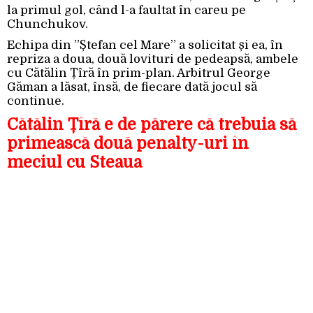
la primul gol, când l-a faultat în careu pe
Chunchukov.
Echipa din ”Ștefan cel Mare” a solicitat și ea, în
repriza a doua, două lovituri de pedeapsă, ambele
cu Cătălin Țîră în prim-plan. Arbitrul George
Găman a lăsat, însă, de fiecare dată jocul să
continue.
Cătălin Țîră e de părere că trebuia să
primească două penalty-uri în
meciul cu Steaua