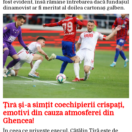
fost evident, însă rămâne întrebarea dacă fundașul
dinamovist ar fi meritat al doilea cartonaș galben.
Țîră și-a simțit coechipierii crispați,
emotivi din cauza atmosferei din
Ghencea!
În ceea ce privește eșecul, Cătălin Țîră este de