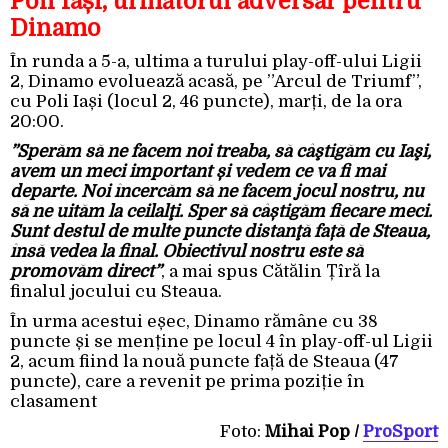
Poli Iași, următorul adversar pentru
Dinamo
În runda a 5-a, ultima a turului play-off-ului Ligii
2, Dinamo evoluează acasă, pe ”Arcul de Triumf”,
cu Poli Iași (locul 2, 46 puncte), marți, de la ora
20:00.
”Sperăm să ne facem noi treaba, să câştigăm cu Iaşi,
avem un meci important și vedem ce va fi mai
departe. Noi încercăm să ne facem jocul nostru, nu
să ne uităm la ceilalţi. Sper să câștigăm fiecare meci.
Sunt destul de multe puncte distanţă față de Steaua,
însă vedea la final. Obiectivul nostru este să
promovăm direct”
, a mai spus Cătălin Țîră la
finalul jocului cu Steaua.
În urma acestui eșec, Dinamo rămâne cu 38
puncte și se menține pe locul 4 în play-off-ul Ligii
2, acum fiind la nouă puncte față de Steaua (47
puncte), care a revenit pe prima poziție în
clasament
Foto:
Mihai Pop /
ProSport