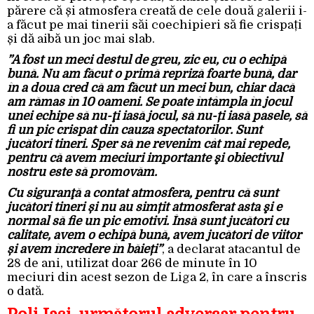
părere că și atmosfera creată de cele două galerii i-
a făcut pe mai tinerii săi coechipieri să fie crispați
și dă aibă un joc mai slab.
”A fost un meci destul de greu, zic eu, cu o echipă
bună. Nu am făcut o primă repriză foarte bună, dar
în a doua cred că am făcut un meci bun, chiar dacă
am rămas în 10 oameni. Se poate întâmpla în jocul
unei echipe să nu-ţi iasă jocul, să nu-ți iasă pasele, să
fi un pic crispat din cauza spectatorilor. Sunt
jucători tineri. Sper să ne revenim cât mai repede,
pentru că avem meciuri importante şi obiectivul
nostru este să promovăm.
Cu siguranţă a contat atmosfera, pentru că sunt
jucători tineri și nu au simțit atmosferat asta şi e
normal să fie un pic emotivi. Însă sunt jucători cu
calitate, avem o echipă bună, avem jucători de viitor
și avem încredere în băieți”
, a declarat atacantul de
28 de ani, utilizat doar 266 de minute în 10
meciuri din acest sezon de Liga 2, în care a înscris
o dată.