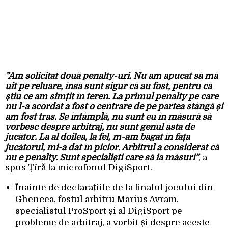
”Am solicitat două penalty-uri. Nu am apucat să mă
uit pe reluare, însă sunt sigur că au fost, pentru că
știu ce am simțit în teren. La primul penalty pe care
nu l-a acordat a fost o centrare de pe partea stângă și
am fost tras. Se întâmplă, nu sunt eu în măsură să
vorbesc despre arbitraj, nu sunt genul ăsta de
jucător. La al doilea, la fel, m-am băgat în fața
jucătorul, mi-a dat în picior. Arbitrul a considerat că
nu e penalty. Sunt specialiști care să ia măsuri”
, a
spus Țîră la microfonul DigiSport.
Înainte de declarațiile de la finalul jocului din
Ghencea, fostul arbitru Marius Avram,
specialistul ProSport și al DigiSport pe
probleme de arbitraj, a vorbit și despre aceste