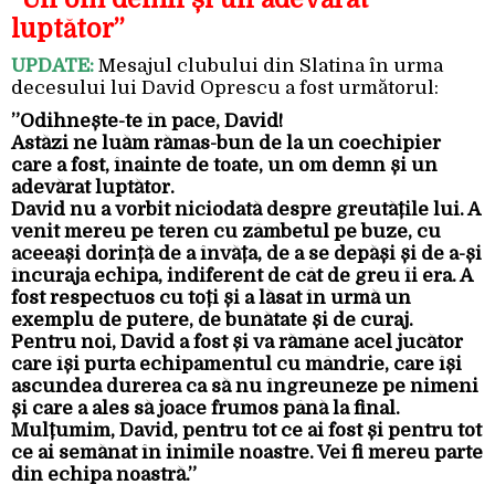
luptător”
UPDATE:
Mesajul clubului din Slatina în urma
decesului lui David Oprescu a fost următorul:
”Odihnește-te în pace, David!
Astăzi ne luăm rămas-bun de la un coechipier
care a fost, înainte de toate, un om demn și un
adevărat luptător.
David nu a vorbit niciodată despre greutățile lui. A
venit mereu pe teren cu zâmbetul pe buze, cu
aceeași dorință de a învăța, de a se depăși și de a-și
încuraja echipa, indiferent de cât de greu îi era. A
fost respectuos cu toți și a lăsat în urmă un
exemplu de putere, de bunătate și de curaj.
Pentru noi, David a fost și va rămâne acel jucător
care își purta echipamentul cu mândrie, care își
ascundea durerea ca să nu îngreuneze pe nimeni
și care a ales să joace frumos până la final.
Mulțumim, David, pentru tot ce ai fost și pentru tot
ce ai semănat în inimile noastre. Vei fi mereu parte
din echipa noastră.”