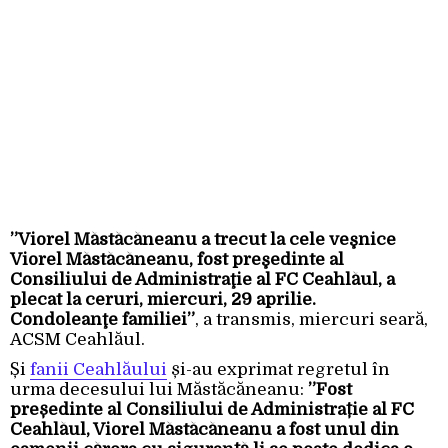
”Viorel Măstăcăneanu a trecut la cele veşnice
Viorel Măstăcăneanu, fost preşedinte al
Consiliului de Administraţie al FC Ceahlăul, a
plecat la ceruri, miercuri, 29 aprilie.
Condoleanţe familiei”
, a transmis, miercuri seară,
ACSM Ceahlăul.
Și
fanii Ceahlăului
și-au exprimat regretul în
urma decesului lui Măstăcăneanu:
”Fost
președinte al Consiliului de Administrație al FC
Ceahlăul, Viorel Măstăcăneanu a fost unul din