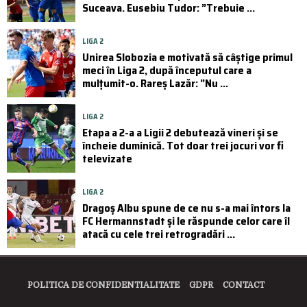
Suceava. Eusebiu Tudor: ”Trebuie ...
LIGA 2
Unirea Slobozia e motivată să câștige primul
meci în Liga 2, după începutul care a
mulțumit-o. Rareș Lazăr: ”Nu ...
LIGA 2
Etapa a 2-a a Ligii 2 debutează vineri și se
încheie duminică. Tot doar trei jocuri vor fi
televizate
LIGA 2
Dragoș Albu spune de ce nu s-a mai întors la
FC Hermannstadt și le răspunde celor care îl
atacă cu cele trei retrogradări ...
POLITICA DE CONFIDENTIALITATE
GDPR
CONTACT