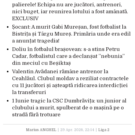
palierele! Echipa nu are jucători, antrenori,
nici buget, iar reunirea lotului a fost amânată.
EXCLUSIV
Șocant: A murit Gabi Mureșan, fost fotbalist la
Bistrița și Târgu Mureș. Primăria unde era edil
a anunțat tragedia!
Doliu în fotbalul brașovean: s-a stins Petru
Cadar, fotbalistul care a declanșat ”nebunia”
din meciul cu Beșiktaș
Valentin Avădanei rămâne antrenor la
Ceahlăul. Clubul moldav a reziliat contractele
cu 11 jucători și așteaptă ridicarea interdicției
la transferuri
1 Iunie tragic la CSC Dumbrăvița: un junior al
clubului a murit, spulberat de o mașină pe o
stradă fără trotuare
Marius ANGHEL
29 Apr. 2026, 22:54
Liga 2