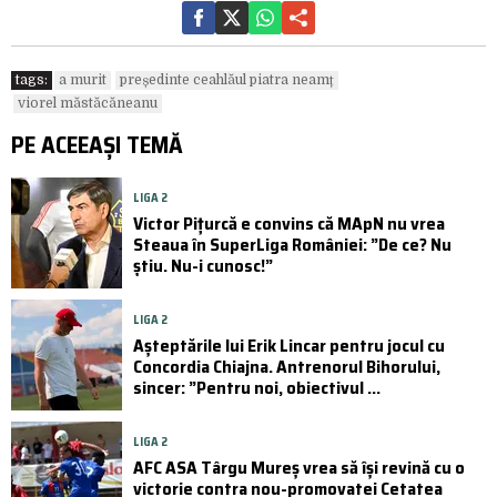
tags:
a murit
președinte ceahlăul piatra neamț
viorel măstăcăneanu
PE ACEEAȘI TEMĂ
LIGA 2
Victor Pițurcă e convins că MApN nu vrea
Steaua în SuperLiga României: ”De ce? Nu
știu. Nu-i cunosc!”
LIGA 2
Așteptările lui Erik Lincar pentru jocul cu
Concordia Chiajna. Antrenorul Bihorului,
sincer: ”Pentru noi, obiectivul ...
LIGA 2
AFC ASA Târgu Mureș vrea să își revină cu o
victorie contra nou-promovatei Cetatea