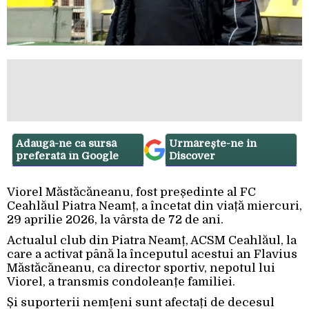
Adaugă-ne ca sursă
Urmărește-ne in
preferată în Google
Discover
Viorel Măstăcăneanu, fost președinte al FC
Ceahlăul Piatra Neamț, a încetat din viață miercuri,
29 aprilie 2026, la vârsta de 72 de ani.
Actualul club din Piatra Neamț, ACSM Ceahlăul, la
care a activat până la începutul acestui an Flavius
Măstăcăneanu, ca director sportiv, nepotul lui
Viorel, a transmis condoleanțe familiei.
Și suporterii nemțeni sunt afectați de decesul