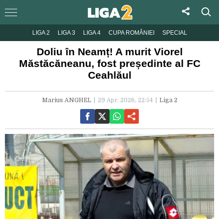
LIGA 2
LIGA 3
LIGA 4
CUPA ROMÂNIEI
SPECIAL
Doliu în Neamț! A murit Viorel
Măstăcăneanu, fost președinte al FC
Ceahlăul
Marius ANGHEL
29 Apr. 2026, 22:54
Liga 2