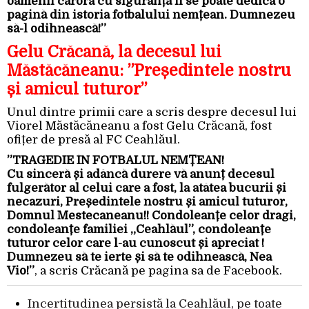
oamenii cărora cu siguranță li se poate dedica o
pagină din istoria fotbalului nemțean. Dumnezeu
să-l odihnească!”
Gelu Crăcană, la decesul lui
Măstăcăneanu: ”Președintele nostru
și amicul tuturor”
Unul dintre primii care a scris despre decesul lui
Viorel Măstăcăneanu a fost Gelu Crăcană, fost
ofițer de presă al FC Ceahlăul.
”TRAGEDIE ÎN FOTBALUL NEMȚEAN!
Cu sinceră și adâncă durere vă anunț decesul
fulgerător al celui care a fost, la atâtea bucurii și
necazuri, Președintele nostru și amicul tuturor,
Domnul Mestecaneanu!! Condoleanțe celor dragi,
condoleanțe familiei „Ceahlăul”, condoleanțe
tuturor celor care l-au cunoscut și apreciat !
Dumnezeu să te ierte și să te odihnească, Nea
Vio!”
, a scris Crăcană pe pagina sa de Facebook.
Incertitudinea persistă la Ceahlăul, pe toate