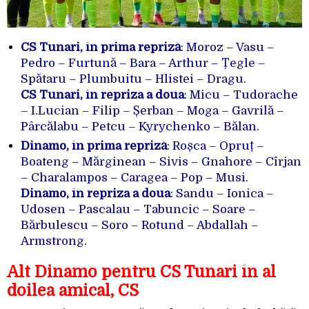
CS Tunari, în prima repriză
: Moroz – Vasu –
Pedro – Furtună – Bara – Arthur – Țegle –
Spătaru – Plumbuitu – Hlistei – Dragu.
CS Tunari, în repriza a doua
: Micu – Tudorache
– I.Lucian – Filip – Șerban – Moga – Gavrilă –
Pârcălabu – Petcu – Kyrychenko – Bălan.
Dinamo, în prima repriză
: Roșca – Opruț –
Boateng – Mărginean – Sivis – Gnahore – Cîrjan
– Charalampos – Caragea – Pop – Musi.
Dinamo, în repriza a doua
: Sandu – Ionica –
Udosen – Pascalau – Tabuncic – Soare –
Bărbulescu – Soro – Rotund – Abdallah –
Armstrong.
Alt Dinamo pentru CS Tunari în al
doilea amical, CS