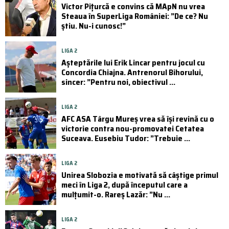
Victor Pițurcă e convins că MApN nu vrea
Steaua în SuperLiga României: ”De ce? Nu
știu. Nu-i cunosc!”
LIGA 2
Așteptările lui Erik Lincar pentru jocul cu
Concordia Chiajna. Antrenorul Bihorului,
sincer: ”Pentru noi, obiectivul ...
LIGA 2
AFC ASA Târgu Mureș vrea să își revină cu o
victorie contra nou-promovatei Cetatea
Suceava. Eusebiu Tudor: ”Trebuie ...
LIGA 2
Unirea Slobozia e motivată să câștige primul
meci în Liga 2, după începutul care a
mulțumit-o. Rareș Lazăr: ”Nu ...
LIGA 2