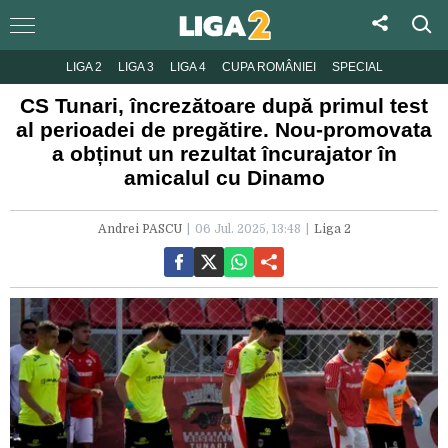
LIGA 2
LIGA 3
LIGA 4
CUPA ROMÂNIEI
SPECIAL
CS Tunari, încrezătoare după primul test
al perioadei de pregătire. Nou-promovata
a obținut un rezultat încurajator în
amicalul cu Dinamo
Andrei PASCU
06 Jul. 2025, 13:48
Liga 2