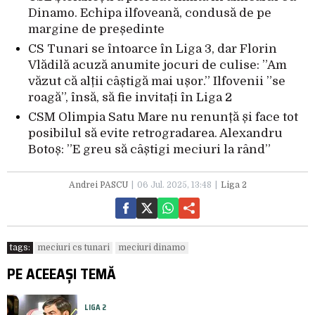
Dinamo. Echipa ilfoveană, condusă de pe
margine de președinte
CS Tunari se întoarce în Liga 3, dar Florin
Vlădilă acuză anumite jocuri de culise: ”Am
văzut că alții câștigă mai ușor.” Ilfovenii ”se
roagă”, însă, să fie invitați în Liga 2
CSM Olimpia Satu Mare nu renunță și face tot
posibilul să evite retrogradarea. Alexandru
Botoș: ”E greu să câștigi meciuri la rând”
Andrei PASCU
06 Jul. 2025, 13:48
Liga 2
tags:
meciuri cs tunari
meciuri dinamo
PE ACEEAȘI TEMĂ
LIGA 2