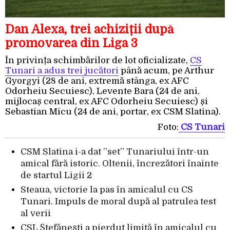
Dan Alexa, trei achiziții după
promovarea din Liga 3
În privința schimbărilor de lot oficializate,
CS
Tunari a adus trei jucători
până acum, pe Arthur
Gyorgyi (28 de ani, extremă stânga, ex AFC
Odorheiu Secuiesc), Levente Bara (24 de ani,
mijlocaș central, ex AFC Odorheiu Secuiesc) și
Sebastian Micu (24 de ani, portar, ex CSM Slatina).
Foto:
CS Tunari
CSM Slatina i-a dat ”set” Tunariului într-un
amical fără istoric. Oltenii, încrezători înainte
de startul Ligii 2
Steaua, victorie la pas în amicalul cu CS
Tunari. Impuls de moral după al patrulea test
al verii
CSL Ștefănești a pierdut limită în amicalul cu