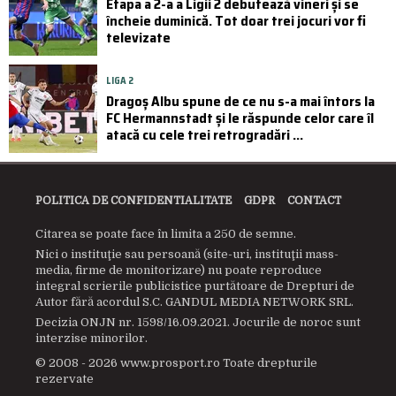
Etapa a 2-a a Ligii 2 debutează vineri și se
încheie duminică. Tot doar trei jocuri vor fi
televizate
LIGA 2
Dragoș Albu spune de ce nu s-a mai întors la
FC Hermannstadt și le răspunde celor care îl
atacă cu cele trei retrogradări ...
POLITICA DE CONFIDENTIALITATE
GDPR
CONTACT
Citarea se poate face în limita a 250 de semne.
Nici o instituţie sau persoană (site-uri, instituţii mass-
media, firme de monitorizare) nu poate reproduce
integral scrierile publicistice purtătoare de Drepturi de
Autor fără acordul S.C. GANDUL MEDIA NETWORK SRL.
Decizia ONJN nr. 1598/16.09.2021. Jocurile de noroc sunt
interzise minorilor.
© 2008 - 2026 www.prosport.ro Toate drepturile
rezervate