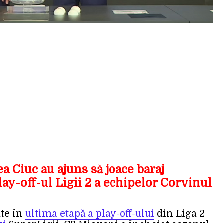
 Ciuc au ajuns să joace baraj
lay-off-ul Ligii 2 a echipelor Corvinul
ate în
ultima etapă a play-off-ului
din Liga 2