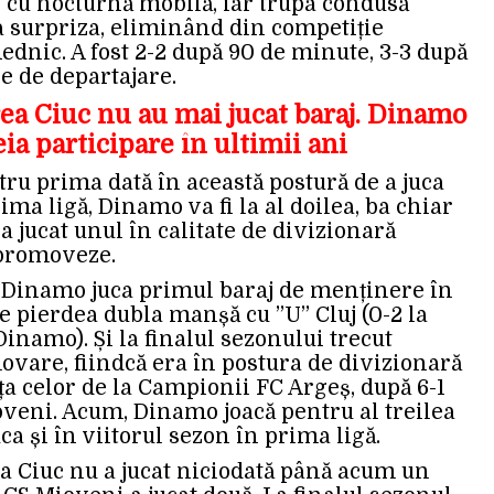
l cu nocturnă mobilă, iar trupa condusă
a surpriza, eliminând din competiție
dnic. A fost 2-2 după 90 de minute, 3-3 după
le de departajare.
ea Ciuc nu au mai jucat baraj. Dinamo
eia participare în ultimii ani
tru prima dată în această postură de a juca
ma ligă, Dinamo va fi la al doilea, ba chiar
 a jucat unul în calitate de divizionară
 promoveze.
, Dinamo juca primul baraj de menținere în
e pierdea dubla manșă cu ”U” Cluj (0-2 la
Dinamo). Și la finalul sezonului trecut
ovare, fiindcă era în postura de divizionară
ața celor de la Campionii FC Argeș, după 6-1
oveni. Acum, Dinamo joacă pentru al treilea
uca și în viitorul sezon în prima ligă.
ea Ciuc nu a jucat niciodată până acum un