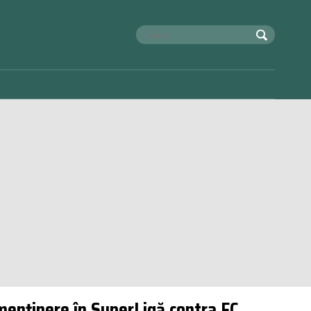
-menținere în SuperLigă contra FC