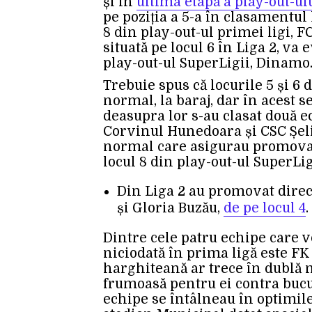
și în
ultima etapă a play-out-ul
pe poziția a 5-a în clasamentul 
8 din play-out-ul primei ligi, 
situată pe locul 6 în Liga 2, va
play-out-ul SuperLigii, Dinamo
Trebuie spus că locurile 5 și 6 
normal, la baraj, dar în acest 
deasupra lor s-au clasat două 
Corvinul Hunedoara și CSC Șelim
normal care asigurau promovare
locul 8 din play-out-ul SuperLig
Din Liga 2 au promovat direc
și Gloria Buzău,
de pe locul 4
.
Dintre cele patru echipe care v
niciodată în prima ligă este FK
harghiteană ar trece în dublă
frumoasă pentru ei contra bucu
echipe se întâlneau în optimil