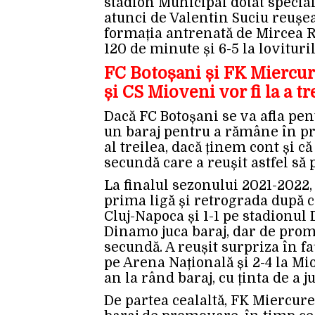
stadion Municipal dotat specia
atunci de Valentin Suciu reușe
formația antrenată de Mircea Re
120 de minute și 6-5 la lovituri
FC Botoșani și FK Miercur
și CS Mioveni vor fi la a tr
Dacă FC Botoșani se va afla pen
un baraj pentru a rămâne în pri
al treilea, dacă ținem cont și că
secundă care a reușit astfel să
La finalul sezonului 2021-2022
prima ligă și retrograda după c
Cluj-Napoca și 1-1 pe stadionul 
Dinamo juca baraj, dar de prom
secundă. A reușit surpriza în f
pe Arena Națională și 2-4 la Mi
an la rând baraj, cu ținta de a j
De partea cealaltă, FK Miercur