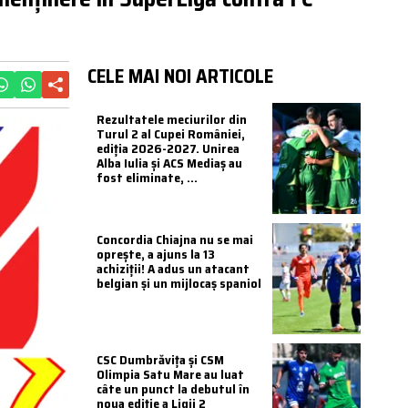
CELE MAI NOI ARTICOLE
Rezultatele meciurilor din
Turul 2 al Cupei României,
ediția 2026-2027. Unirea
Alba Iulia și ACS Mediaș au
fost eliminate, ...
Concordia Chiajna nu se mai
oprește, a ajuns la 13
achiziții! A adus un atacant
belgian și un mijlocaș spaniol
CSC Dumbrăvița și CSM
Olimpia Satu Mare au luat
câte un punct la debutul în
noua ediție a Ligii 2