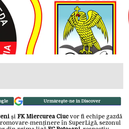
ogle
Urmărește-ne in Discover
veni
și
FK Miercurea Ciuc
vor fi echipe gazdă
 promovare-menținere în SuperLigă, sezonul