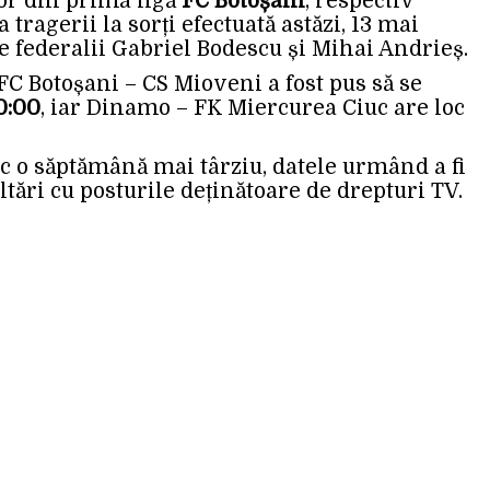
or din prima ligă
FC Botoșani
, respectiv
a tragerii la sorți efectuată astăzi, 13 mai
re federalii Gabriel Bodescu și Mihai Andrieș.
FC Botoșani – CS Mioveni a fost pus să se
20:00
, iar Dinamo – FK Miercurea Ciuc are loc
c o săptămână mai târziu, datele urmând a fi
ări cu posturile deținătoare de drepturi TV.