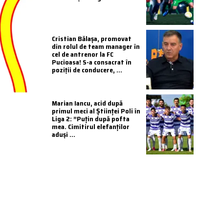
Cristian Bălașa, promovat
din rolul de team manager în
cel de antrenor la FC
Pucioasa! S-a consacrat în
poziții de conducere, ...
Marian Iancu, acid după
primul meci al Științei Poli în
Liga 2: ”Puțin după pofta
mea. Cimitirul elefanților
aduși ...