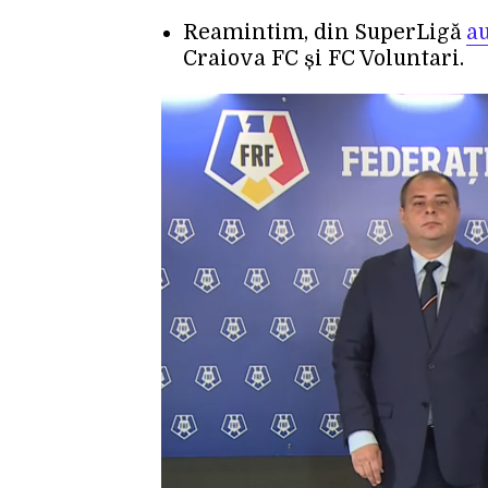
Reamintim, din SuperLigă
au
Craiova FC și FC Voluntari.