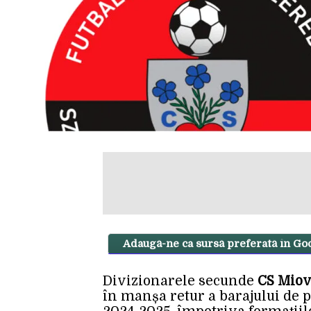
Adaugă-ne ca sursă preferată în Go
Divizionarele secunde
CS Mio
în manșa retur a barajului de