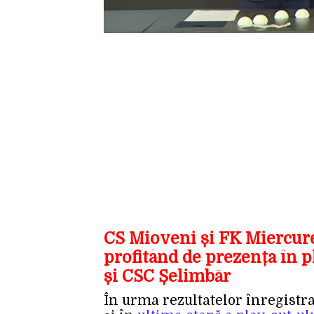
CS Mioveni și FK Miercurea
profitând de prezența în p
și CSC Șelimbăr
În urma rezultatelor înregistr