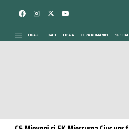
LIGA 2
LIGA 3
LIGA 4
CUPA ROMÂNIEI
SPECIAL
CS Mioveni și FK Miercurea Ciuc vor f