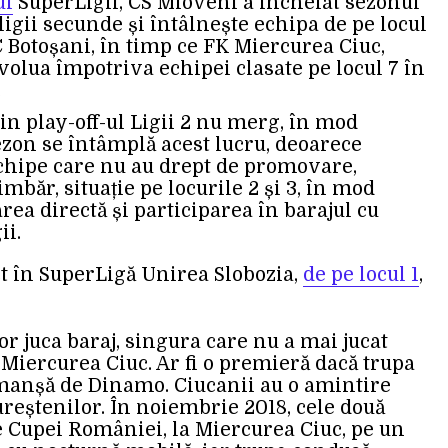
ui
SuperLigii, CS Mioveni a încheiat sezonul
ligii secunde și întâlnește echipa de pe locul
FC Botoșani, în timp ce FK Miercurea Ciuc,
 evolua împotriva echipei clasate pe locul 7 în
.
din play-off-ul Ligii 2 nu merg, în mod
sezon se întâmplă acest lucru, deoarece
echipe care nu au drept de promovare,
băr, situație pe locurile 2 și 3, în mod
a directă și participarea în barajul cu
ii.
t în SuperLigă Unirea Slobozia,
de pe locul 1
,
or juca baraj, singura care nu a mai jucat
 Miercurea Ciuc. Ar fi o premieră dacă trupa
 manșă de Dinamo. Ciucanii au o amintire
reștenilor. În noiembrie 2018, cele două
e Cupei României, la Miercurea Ciuc, pe un