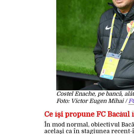
Costel Enache, pe bancă, ală
Foto:
Victor Eugen Mihai
/
F
Ce își propune FC Bacăul în
În mod normal, obiectivul Bacăul
același ca în stagiunea recent-