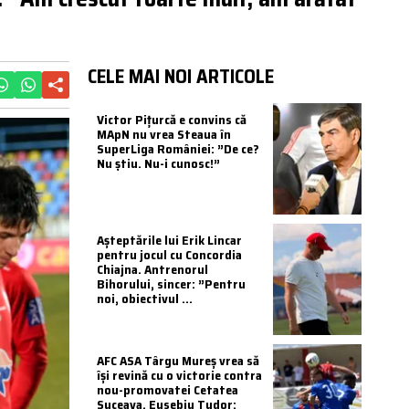
CELE MAI NOI ARTICOLE
Victor Pițurcă e convins că
MApN nu vrea Steaua în
SuperLiga României: ”De ce?
Nu știu. Nu-i cunosc!”
Așteptările lui Erik Lincar
pentru jocul cu Concordia
Chiajna. Antrenorul
Bihorului, sincer: ”Pentru
noi, obiectivul ...
AFC ASA Târgu Mureș vrea să
își revină cu o victorie contra
nou-promovatei Cetatea
Suceava. Eusebiu Tudor: