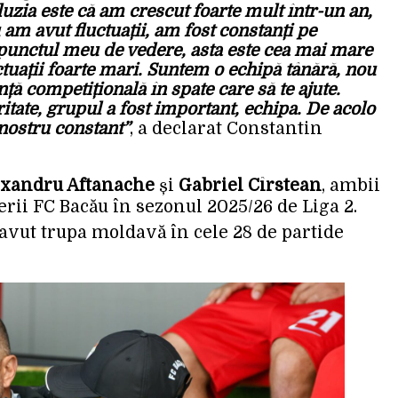
luzia este că am crescut foarte mult într-un an,
 am avut fluctuații, am fost constanți pe
n punctul meu de vedere, asta este cea mai mare
ctuații foarte mari. Suntem o echipă tânără, nou
ă competițională în spate care să te ajute.
tate, grupul a fost important, echipa. De acolo
 nostru constant”
, a declarat Constantin
exandru Aftanache
și
Gabriel Cîrstean
, ambii
erii FC Bacău în sezonul 2025/26 de Liga 2.
 avut trupa moldavă în cele 28 de partide