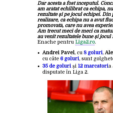
Dar acesta a fost începutul. Conc
am arătat echilibrat ca echipă, nu
rezultate și pe jocul echipei. Di
realizare, că echipa nu a avut flu
promovată, care nu avea experienț
Am trecut meci de meci ca maturi
au venit rezultatele bune și jocul
Enache pentru
Liga2.ro
.
Andrei Pavel
, cu
8 goluri
,
Al
cu câte
6 goluri
, sunt golghet
35 de goluri
și
12 marcatori
a
disputate în Liga 2.