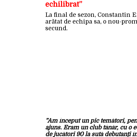
echilibrat”
La final de sezon, Constantin 
arătat de echipa sa, o nou-prom
secund.
”Am început un pic temători, pen
ajuns. Eram un club tânăr, cu o ec
de jucători 90 la sută debutanți în