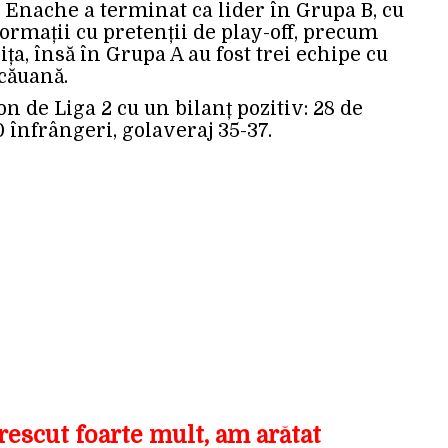
 Enache a terminat ca lider în Grupa B, cu
ormații cu pretenții de play-off, precum
a, însă în Grupa A au fost trei echipe cu
căuană.
n de Liga 2 cu un bilanț pozitiv: 28 de
0 înfrângeri, golaveraj 35-37.
escut foarte mult, am arătat