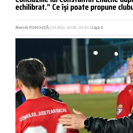
echilibrat.” Ce își poate propune club
Narcis POHOAȚĂ
13 May. 2026, 20:45
Liga 2