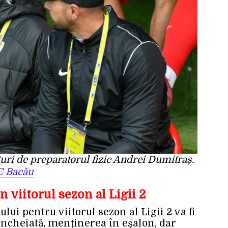
turi de preparatorul fizic Andrei Dumitraș.
C Bacău
 viitorul sezon al Ligii 2
ui pentru viitorul sezon al Ligii 2 va fi
încheiată, menținerea în eșalon, dar