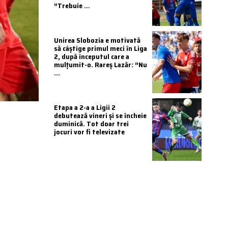
”Trebuie ...
Unirea Slobozia e motivată
să câștige primul meci în Liga
2, după începutul care a
mulțumit-o. Rareș Lazăr: ”Nu
...
Etapa a 2-a a Ligii 2
debutează vineri și se încheie
duminică. Tot doar trei
jocuri vor fi televizate