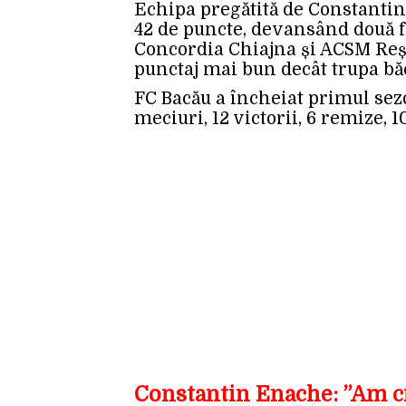
Echipa pregătită de Constantin
42 de puncte, devansând două f
Concordia Chiajna și ACSM Reșiț
punctaj mai bun decât trupa bă
FC Bacău a încheiat primul sezo
meciuri, 12 victorii, 6 remize, 1
Constantin Enache: ”Am cr