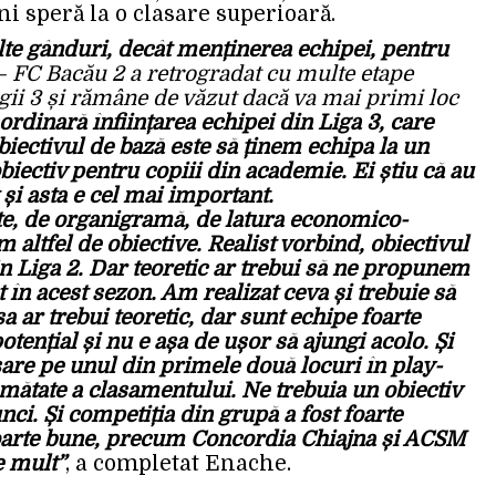
ni speră la o clasare superioară.
lte gânduri, decât menținerea echipei, pentru
 – FC Bacău 2 a retrogradat cu multe etape
igii 3 și rămâne de văzut dacă va mai primi loc
aordinară înființarea echipei din Liga 3, care
Obiectivul de bază este să ținem echipa la un
biectiv pentru copiii din academie. Ei știu că au
 și asta e cel mai important.
ește, de organigramă, de latura economico-
altfel de obiective. Realist vorbind, obiectivul
n Liga 2. Dar teoretic ar trebui să ne propunem
 în acest sezon. Am realizat ceva și trebuie să
ar trebui teoretic, dar sunt echipe foarte
otențial și nu e așa de ușor să ajungi acolo. Și
sare pe unul din primele două locuri în play-
mătate a clasamentului. Ne trebuia un obiectiv
ci. Și competiția din grupă a fost foarte
, foarte bune, precum Concordia Chiajna și ACSM
e mult”
, a completat Enache.