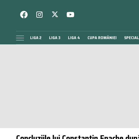
LIGA 2
LIGA 3
LIGA 4
CUPA ROMÂNIEI
SPECIAL
Concluziile lui Constantin Enache du