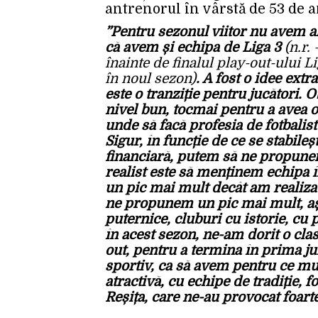
antrenorul în vârstă de 53 de a
”Pentru sezonul viitor nu avem a
că avem și echipa de Liga 3
(n.r.
înainte de finalul play-out-ului L
în noul sezon)
. A fost o idee extr
este o tranziție pentru jucători. 
nivel bun, tocmai pentru a avea o
unde să facă profesia de fotbalist
Sigur, în funcție de ce se stabil
financiară, putem să ne propunem 
realist este să menținem echipa î
un pic mai mult decât am realizat
ne propunem un pic mai mult, așa 
puternice, cluburi cu istorie, cu p
în acest sezon, ne-am dorit o cla
out, pentru a termina în prima ju
sportiv, ca să avem pentru ce mun
atractivă, cu echipe de tradiție
Reșița, care ne-au provocat foart