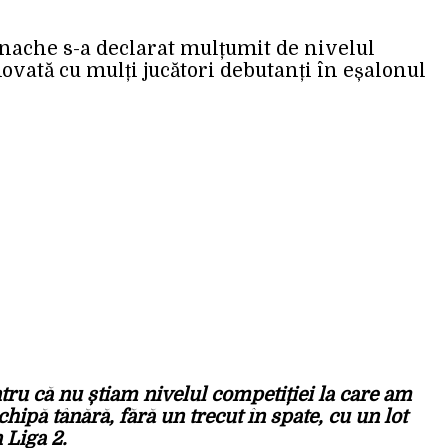
Enache s-a declarat mulțumit de nivelul
ovată cu mulți jucători debutanți în eșalonul
tru că nu știam nivelul competiției la care am
hipă tânără, fără un trecut în spate, cu un lot
 Liga 2.