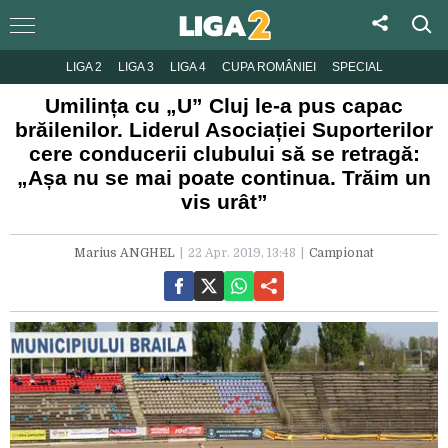
LIGA 2
LIGA 3
LIGA 4
CUPA ROMÂNIEI
SPECIAL
Umilința cu „U” Cluj le-a pus capac
brăilenilor. Liderul Asociației Suporterilor
cere conducerii clubului să se retragă:
„Așa nu se mai poate continua. Trăim un
vis urât”
Marius ANGHEL
22 Apr. 2019, 13:48
Campionat