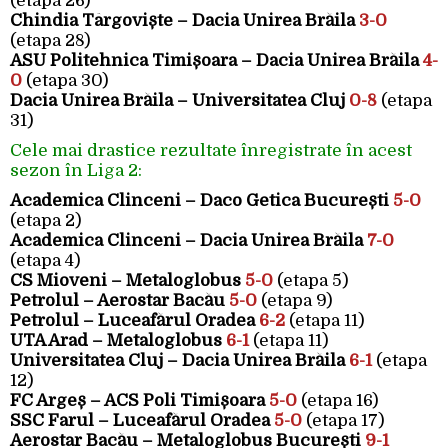
(etapa 26)
Chindia Târgoviște – Dacia Unirea Brăila
3-0
(etapa 28)
ASU Politehnica Timișoara – Dacia Unirea Brăila
4-
0
(etapa 30)
Dacia Unirea Brăila – Universitatea Cluj
0-8
(etapa
31)
Cele mai drastice rezultate înregistrate în acest
sezon în Liga 2:
Academica Clinceni – Daco Getica București
5-0
(etapa 2)
Academica Clinceni – Dacia Unirea Brăila
7-0
(etapa 4)
CS Mioveni – Metaloglobus
5-0
(etapa 5)
Petrolul – Aerostar Bacău
5-0
(etapa 9)
Petrolul – Luceafărul Oradea
6-2
(etapa 11)
UTA Arad – Metaloglobus
6-1
(etapa 11)
Universitatea Cluj – Dacia Unirea Brăila
6-1
(etapa
12)
FC Argeș – ACS Poli Timișoara
5-0
(etapa 16)
SSC Farul – Luceafărul Oradea
5-0
(etapa 17)
Aerostar Bacău – Metaloglobus București
9-1