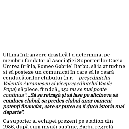
Ultima înfrângere drastică l-a determinat pe
membru fondator al Asociației Suporterilor Dacia
Unirea Brăila, Romeo Gabriel Barbu, să ia atitudine
și să posteze un comunicat în care să le ceară
conducătorilor clubului (n.r. –
președintelui
Valentin Avramescu și vicepreședintelui Vasile
Popa
) să plece, fiindcă
„așa nu se mai poate
continua”
:
„Să se retragă și să lase pe altcineva să
conducă clubul, să predea clubul unor oameni
potenți financiar, care ar putea să îi ducă istoria mai
departe”
.
Ca suporter al echipei prezent pe stadion din
1986, după cum însuși susține, Barbu regretă