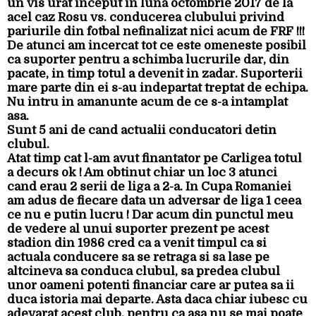
un vis urat inceput in luna octombrie 2017 de la
acel caz Rosu vs. conducerea clubului privind
pariurile din fotbal nefinalizat nici acum de FRF !!!
De atunci am incercat tot ce este omeneste posibil
ca suporter pentru a schimba lucrurile dar, din
pacate, in timp totul a devenit in zadar. Suporterii
mare parte din ei s-au indepartat treptat de echipa.
Nu intru in amanunte acum de ce s-a intamplat
asa.
Sunt 5 ani de cand actualii conducatori detin
clubul.
Atat timp cat l-am avut finantator pe Carligea totul
a decurs ok ! Am obtinut chiar un loc 3 atunci
cand erau 2 serii de liga a 2-a. In Cupa Romaniei
am adus de fiecare data un adversar de liga 1 ceea
ce nu e putin lucru ! Dar acum din punctul meu
de vedere al unui suporter prezent pe acest
stadion din 1986 cred ca a venit timpul ca si
actuala conducere sa se retraga si sa lase pe
altcineva sa conduca clubul, sa predea clubul
unor oameni potenti financiar care ar putea sa ii
duca istoria mai departe. Asta daca chiar iubesc cu
adevarat acest club, pentru ca asa nu se mai poate