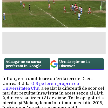
Adaugă-ne ca sursă
Urmărește-ne in
preferată în Google
Discover
Înfrângerea umilitoare suferită ieri de Dacia
Unirea Brăila,
0-8 pe teren propriu cu
Universitatea Cluj
, a egalat la diferență de scor cel
mai dur rezultat înregistrat în acest sezon al Ligii
2, din care au trecut 31 de etape. Tot la opt goluri a
pierdut și Metaloglobus în ultimul meci din 2018,
însă atunci Aerostar s-a impus cu 9-1.