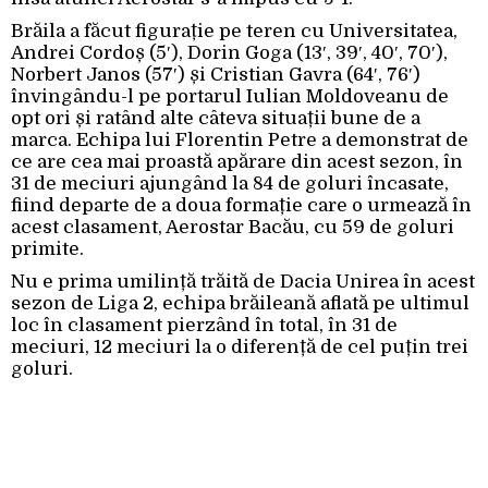
Brăila a făcut figurație pe teren cu Universitatea,
Andrei Cordoș (5′), Dorin Goga (13′, 39′, 40′, 70′),
Norbert Janos (57′) și Cristian Gavra (64′, 76′)
învingându-l pe portarul Iulian Moldoveanu de
opt ori și ratând alte câteva situații bune de a
marca. Echipa lui Florentin Petre a demonstrat de
ce are cea mai proastă apărare din acest sezon, în
31 de meciuri ajungând la 84 de goluri încasate,
fiind departe de a doua formație care o urmează în
acest clasament, Aerostar Bacău, cu 59 de goluri
primite.
Nu e prima umilință trăită de Dacia Unirea în acest
sezon de Liga 2, echipa brăileană aflată pe ultimul
loc în clasament pierzând în total, în 31 de
meciuri, 12 meciuri la o diferență de cel puțin trei
goluri.