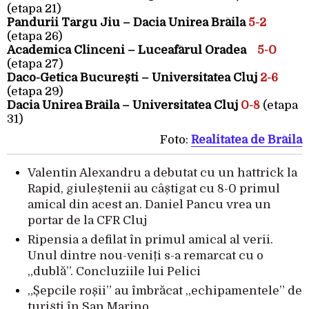
(etapa 21)
Pandurii Târgu Jiu – Dacia Unirea Brăila
5-2
(etapa 26)
Academica Clinceni – Luceafărul Oradea
5-0
(etapa 27)
Daco-Getica București – Universitatea Cluj
2-6
(etapa 29)
Dacia Unirea Brăila – Universitatea Cluj
0-8
(etapa
31)
Foto:
Realitatea de Brăila
Valentin Alexandru a debutat cu un hattrick la
Rapid, giuleștenii au câștigat cu 8-0 primul
amical din acest an. Daniel Pancu vrea un
portar de la CFR Cluj
Ripensia a defilat în primul amical al verii.
Unul dintre nou-veniți s-a remarcat cu o
„dublă”. Concluziile lui Pelici
„Șepcile roșii” au îmbrăcat „echipamentele” de
turiști în San Marino