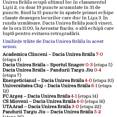
Unirea Brăila ocupă ultimul loc în clasamentul
Ligii 2, cu doar 19 puncte acumulate în 31 de
puncte, fiind la 15 puncte în spatele primei echipe
clasate deasupra locurilor care duc în Liga 3. În
runda următoare, Dacia Unirea Brăila joacă vineri,
de la ora 11:00, la Aerostar Bacău, o altă echipă care
luptă pentru evitarea retrogradării.
Umilințe trăite de Dacia Unirea Brăila în acest
sezon:
Academica Clinceni – Dacia Unirea Brăila
7-0
(etapa 4)
Dacia Unirea Brăila – Sportul Snagov
0-3
(etapa 5)
Dacia Unirea Brăila – Pandurii Târgu Jiu
0-4
(etapa 7)
Energeticianul – Dacia Unirea Brăila
4-0
(etapa 10)
Universitatea Cluj – Dacia Unirea Brăila
6-1
(etapa
12)
FC Argeș – Dacia Unirea Brăila
4-1
(etapa 14)
CS Mioveni – Dacia Unirea Brăila
4-0
(etapa 16)
UTA Arad – Dacia Unirea Brăila
3-0
(etapa 22)
Pandurii Târgu Jiu – Dacia Unirea Brăila
5-2