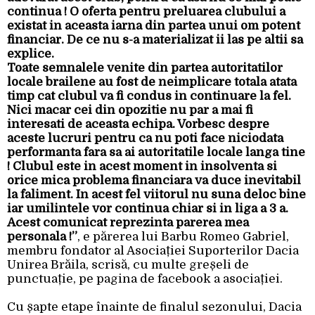
continua ! O oferta pentru preluarea clubului a
existat in aceasta iarna din partea unui om potent
financiar. De ce nu s-a materializat ii las pe altii sa
explice.
Toate semnalele venite din partea autoritatilor
locale brailene au fost de neimplicare totala atata
timp cat clubul va fi condus in continuare la fel.
Nici macar cei din opozitie nu par a mai fi
interesati de aceasta echipa. Vorbesc despre
aceste lucruri pentru ca nu poti face niciodata
performanta fara sa ai autoritatile locale langa tine
! Clubul este in acest moment in insolventa si
orice mica problema financiara va duce inevitabil
la faliment. In acest fel viitorul nu suna deloc bine
iar umilintele vor continua chiar si in liga a 3 a.
Acest comunicat reprezinta parerea mea
personala !”
, e părerea lui Barbu Romeo Gabriel,
membru fondator al Asociației Suporterilor Dacia
Unirea Brăila, scrisă, cu multe greșeli de
punctuație, pe pagina de facebook a asociației.
Cu șapte etape înainte de finalul sezonului, Dacia