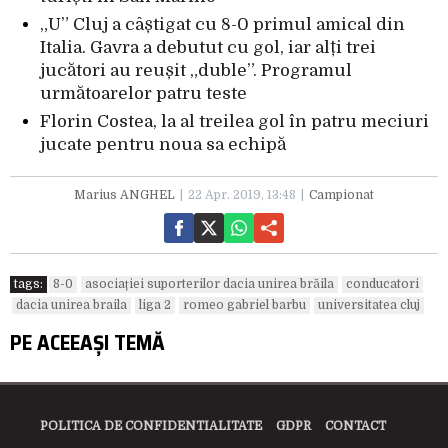
„U” Cluj a câștigat cu 8-0 primul amical din
Italia. Gavra a debutut cu gol, iar alți trei
jucători au reușit „duble”. Programul
următoarelor patru teste
Florin Costea, la al treilea gol în patru meciuri
jucate pentru noua sa echipă
Marius ANGHEL
22 Apr. 2019, 13:48
Campionat
tags:
8-0
asociației suporterilor dacia unirea brăila
conducatori
dacia unirea braila
liga 2
romeo gabriel barbu
universitatea cluj
PE ACEEAȘI TEMĂ
POLITICA DE CONFIDENTIALITATE
GDPR
CONTACT