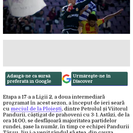
Adaugă-ne ca sursă
Urmărește-ne in
preferată în Google
Discover
Etapa a 17-a a Ligii 2, a doua intermediară
programat în acest sezon, a început de ieri seară
cu
meciul de la Ploiești
, dintre Petrolul și Viitorul
Pandurii, câștigat de prahoveni cu 3-1. Astăzi, de la
ora 14:00, se desfășoară majoritatea partidelor
rundei, șase la număr, în timp ce echipei Pandurii
Târgu Jiu i-a venit rândul să stea, din cauza