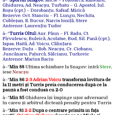
â–º
Sportul Snagov:
Micle – Poștoarcă, Răileanu,
Ghidurea, Ad. Neacșu, Turbatu – G. Apostol, Iul.
Roșu (cpt.) – Dorobanțu, Safsaf, Mirică
Rezerve: Oct. Stanciu – Fl. Lungu, Nechita,
Cubleșan, R. Bucur, Narcis Ioniță, Stere
Antrenor: Laurențiu Tudor
â–º
Turris Oltul:
Aur. Păun – Fl. Radu, Ct.
Pîrvulescu, Buleică, Acolatse, Bud, Sil. Pană (cpt.),
Ispas, Haită, Ad. Voicu, Călințaru
Rezerve: Duțu – Rob. Neacșu, Cr. Ciobanu,
Juncănaru, Pațurcă, Sălcianu, Turkovic
Antrenor: Marius Baciu
â–º
Min 88
Ultima schimbare la Snagov: intră
Stere
,
iese
Neacșu
â–º
Min 86
2-3 Adrian Voicu
transformă lovitura de
la 11 metri și Turris preia conducerea după ce la
pauză a fost condusă cu 2-0
â–º
Min 85
Ghidurea își împinge ușor adversarul
în careu și arbitrul dictează penalty pentru Turris
â–º
Min 81
2-2
După o centrare primită în fața