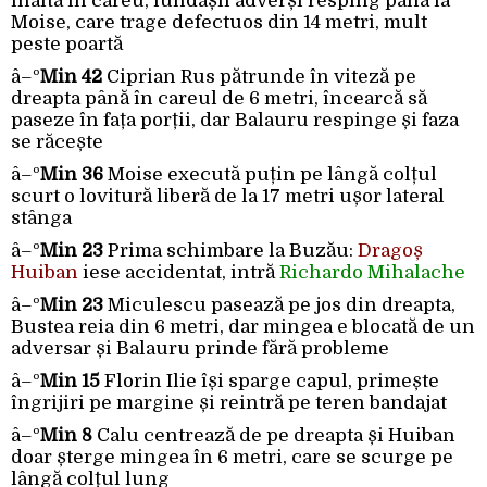
înaltă în careu, fundașii adverși resping până la
Moise, care trage defectuos din 14 metri, mult
peste poartă
â–º
Min 42
Ciprian Rus pătrunde în viteză pe
dreapta până în careul de 6 metri, încearcă să
paseze în fața porții, dar Balauru respinge și faza
se răcește
â–º
Min 36
Moise execută puțin pe lângă colțul
scurt o lovitură liberă de la 17 metri ușor lateral
stânga
â–º
Min 23
Prima schimbare la Buzău:
Dragoș
Huiban
iese accidentat, intră
Richardo Mihalache
â–º
Min 23
Miculescu pasează pe jos din dreapta,
Bustea reia din 6 metri, dar mingea e blocată de un
adversar și Balauru prinde fără probleme
â–º
Min 15
Florin Ilie își sparge capul, primește
îngrijiri pe margine și reintră pe teren bandajat
â–º
Min 8
Calu centrează de pe dreapta și Huiban
doar șterge mingea în 6 metri, care se scurge pe
lângă colțul lung