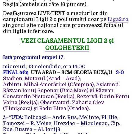
Reșița (ambele cu câte 16 puncte).
Desfășurarea LIVE-TEXT a meciurilor din
campionatul Ligii 2 o poți urmări doar pe
Liga2.ro
,
singurul site național care promovează fotbalul
din ligile inferioare.
VEZI CLASAMENTUL LIGII 2 și
GOLGHETERII
Iată programul etapei 17:
miercuri, 13 noiembrie, ora 14:00
FINAL
â€¢
UTA ARAD – SCM GLORIA BUZĂ‚U
3-0
Stadion: Motorul (Arad – Arad);
Arbitru: Mihai Amorăriței (Câmpina); Asistenți:
Răzvan Ionuț Soponar (Baia Mare) și Răzvan
Constantin Nistoran (Reșița); Rezervă: Dorin Petru
Voina (Reșița); Observatori: Zaharia Ciev
(Timișoara) și Radu Bitea (Oradea).
â–º
UTA:
Bolboașă – Andr. Rus, Melinte,
Fl. Ilie,
Tomozei –
R. Moise, Hrezdac –
Miculescu,
Cip.
Rus
, Bustea – Al. Ioniță