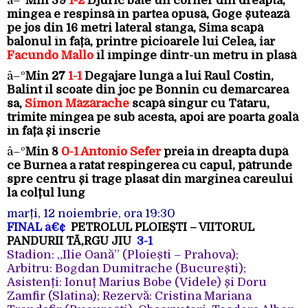
â–º
Min 39
1-2
Djuric bate un corner din dreapta,
mingea e respinsă în partea opusă, Goge șutează
pe jos din 16 metri lateral stânga, Sima scapă
balonul în față, printre picioarele lui Celea, iar
Facundo Mallo
îl împinge dintr-un metru în plasă
â–º
Min 27
1-1
Degajare lungă a lui Raul Costin,
Balint îl scoate din joc pe Bonnin cu demarcarea
sa,
Simon Măzărache
scapă singur cu Tătaru,
trimite mingea pe sub acesta, apoi are poarta goală
în față și înscrie
â–º
Min 8
0-1 Antonio Sefer
preia în dreapta după
ce Burnea a ratat respingerea cu capul, pătrunde
spre centru și trage plasat din marginea careului
la colțul lung
marți, 12 noiembrie, ora 19:30
FINAL
â€¢
PETROLUL PLOIEȘTI – VIITORUL
PANDURII TÃ‚RGU JIU
3-1
Stadion: „Ilie Oană” (Ploiești – Prahova);
Arbitru: Bogdan Dumitrache (București);
Asistenți: Ionuț Marius Bobe (Videle) și Doru
Zamfir (Slatina); Rezervă: Cristina Mariana