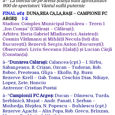
â–º
La meciul de pe arena Știința sunt aproximativ
900 de spectatori. Vântul suflă puternic
FINAL
â€¢
DUNĂ‚REA CĂ‚LĂ‚RAȘI – CAMPIONII FC
ARGEȘ
1-2
Stadion: Complex Municipal Dunărea – Teren 1
„Ion Comșa” (Călărași – Călărași);
Arbitru: Horia Gabriel Mladinovici; Asistenți:
Cosmin Vătămanu și Mihăiță Necula (toți din
București); Rezervă: Sergiu Anton (București);
Observatori: Liviu Seceanu (Galați) și Lucian Cârjă
(Constanța).
â–º
Dunărea Călărași:
Calancea (cpt.) – I. Sîrbu,
Sabangeanu, R. Crișan, Ozcan – Tudoran, Rob.
Boboc, Preoteasa, Gliga – Ekollo, Bg. Rusu
Rezerve: Krell – Gab. Toma, Ceschin Dias, Ndiaye,
Lopez, Zete, Honciu
Antrenor: Cristian Pustai
â–º
Campionii FC Argeș:
Ducan – Dănescu, Turda,
Șerbănică, Mușat – Andr. Panait, I. Șerban –
Moihedja, Blejdea, N. Popescu – Buhăescu (cpt.)
Rezerve: Agachi – Alin Popa, Rob. Grecu, Brînzan,