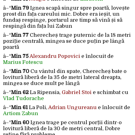
â–º
Min 79
Ignea scapă singur spre poartă, lovește
prost din fața careului mic. Dobre era ieșit, un
fundaș respinge, portarul are timp să vină și să
respingă din fața lui Zabun
â–º
Min 77
Cherecheș trage puternic de la 18 metri
poziție centrală, mingea se duce puțin pe lângă
poartă
â–º
Min 75
Alexandru Popovici
e înlocuit de
Marius Fotescu
â–º
Min 70
Cu vântul din spate, Cherecheș bate o
lovitură liberă de la 35 de metri lateral dreapta,
mingea se duce mult pe lângă
â–º
Min 62
La Ripensia,
Gabriel Stoi
e schimbat cu
Vlad Tudorache
â–º
Min 61
La Poli,
Adrian Ungureanu
e înlocuit de
Artiom Zabun
â–º
Min 60
Ignea trage pe centrul porții dintr-o
lovitură liberă de la 30 de metri central, Dobre
reține fără probleme