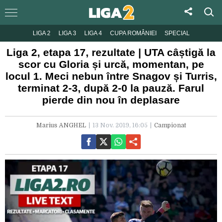
LIGA 2
LIGA 3
LIGA 4
CUPA ROMÂNIEI
SPECIAL
Liga 2, etapa 17, rezultate | UTA câștigă la
scor cu Gloria și urcă, momentan, pe
locul 1. Meci nebun între Snagov și Turris,
terminat 2-3, după 2-0 la pauză. Farul
pierde din nou în deplasare
Marius ANGHEL
13 Nov. 2019, 16:05
Campionat