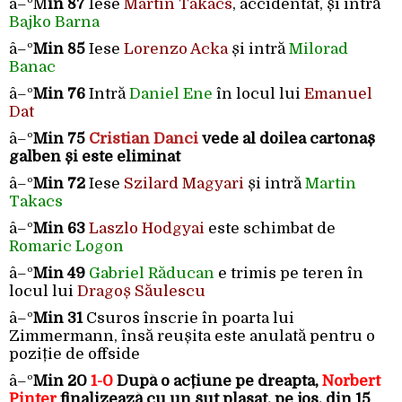
â–ºM
in 87
Iese
Martin Takacs
, accidentat, și intră
Bajko Barna
â–º
Min 85
Iese
Lorenzo Acka
și intră
Milorad
Banac
â–º
Min 76
Intră
Daniel Ene
în locul lui
Emanuel
Dat
â–º
Min 75
Cristian Danci
vede al doilea cartonaș
galben și este eliminat
â–º
Min 72
Iese
Szilard Magyari
și intră
Martin
Takacs
â–º
Min 63
Laszlo Hodgyai
este schimbat de
Romaric Logon
â–º
Min 49
Gabriel Răducan
e trimis pe teren în
locul lui
Dragoș Săulescu
â–º
Min 31
Csuros înscrie în poarta lui
Zimmermann, însă reușita este anulată pentru o
poziție de offside
â–º
Min 20
1-0
După o acțiune pe dreapta,
Norbert
Pinter
finalizează cu un șut plasat, pe jos, din 15