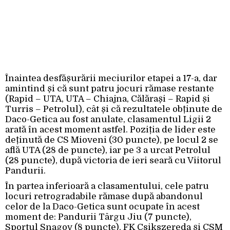
Înaintea desfășurării meciurilor etapei a 17-a, dar
amintind și că sunt patru jocuri rămase restante
(Rapid – UTA, UTA – Chiajna, Călărași – Rapid și
Turris – Petrolul), cât și că rezultatele obținute de
Daco-Getica au fost anulate, clasamentul Ligii 2
arată în acest moment astfel. Poziția de lider este
deținută de CS Mioveni (30 puncte), pe locul 2 se
află UTA (28 de puncte), iar pe 3 a urcat Petrolul
(28 puncte), după victoria de ieri seară cu Viitorul
Pandurii.
În partea inferioară a clasamentului, cele patru
locuri retrogradabile rămase după abandonul
celor de la Daco-Getica sunt ocupate în acest
moment de: Pandurii Târgu Jiu (7 puncte),
Sportul Snagov (8 puncte), FK Csikszereda și CSM