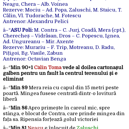
Neagu, Chera –
Alb. Voinea
Rezerve: Mociu – Ad. Popa, Zaluschi, M. Staicu, T.
Călin, Vl. Tudorache, M. Fotescu
Antrenor: Alexandru Pelici
â–º
ASU Poli:
M. Contra – C. Jurj,
Coadă,
Mera (cpt.),
Cherecheș – Vidrăsan, Dros –
C. Popescu,
Ignea,
Ad. Ungureanu – Mir. Axente
Rezerve: Murariu – F. Trip, Motreanu, D. Radu,
Pițigoi, Bg. Vasile, Zabun
Antrenor: Octavian Benga
â–º
Min 90+1
Călin Toma
vede al doilea cartonașul
galben pentru un fault la centrul terenului și e
eliminat
â–º
Min 89
Mera reia cu capul din 15 metri peste
poartă. Mingea fusese centrată dintr-o lovitură
liberă
â–º
Min 86
Apro primește în careul mic, spre
stânga, e blocat de Contra, care prinde mingea din
fața sa. Ripensia forțează golul victoriei
â–º
Min 81
Neagu
e înlocuit de
Zaluschi