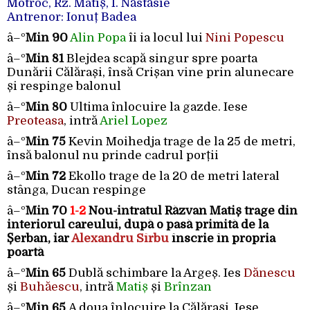
Motroc, Rz. Matiș, I. Năstăsie
Antrenor: Ionuț Badea
â–º
Min 90
Alin Popa
îi ia locul lui
Nini Popescu
â–º
Min 81
Blejdea scapă singur spre poarta
Dunării Călărași, însă Crișan vine prin alunecare
și respinge balonul
â–º
Min 80
Ultima înlocuire la gazde. Iese
Preoteasa
, intră
Ariel Lopez
â–º
Min 75
Kevin Moihedja trage de la 25 de metri,
însă balonul nu prinde cadrul porții
â–º
Min 72
Ekollo trage de la 20 de metri lateral
stânga, Ducan respinge
â–º
Min 70
1-2
Nou-intratul Răzvan Matiș trage din
interiorul careului, după o pasă primită de la
Șerban, iar
Alexandru Sîrbu
înscrie în propria
poartă
â–º
Min 65
Dublă schimbare la Argeș. Ies
Dănescu
și
Buhăescu
, intră
Matiș
și
Brînzan
â–º
Min 65
A doua înlocuire la Călărași. Iese