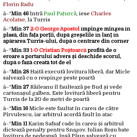
Florin Radu
â–º
Min 46
Intră
Paul Pațurcă
, iese
Charles
Acolatse
, la Turris
â–º
Min 37
2-0 George Apostol
împinge mingea în
plasă, din fața porții, după greșelile în lanț în
apărarea Turris-ului, după o centrare din corner
â–º
Min 33
1-0 Cristian Poștoarcă
profită de o
eroare a portarului advers și deschide scorul,
după o fază creată tot de el
â–º
Min 28
Haită execută lovitura liberă, dar Micle
salvează cu o respinge peste poartă
â–º
Min 27
Răileanu îl faultează pe Bud și vede
cartonașul galben. Este lovitură liberă pentru
Turris de la 20 de metri de poartă
â–º
Min 16
Micle este faultat în careu de către
Pîrvulescu, iar arbitrul acordă fault în atac
â–º
Min 11
Karim Safsaf cade în careu și arbitrul
dictează penalty pentru Snagov. Iulian Roșu bate
lovitura de pedeapsă, însă Păun salvează cu