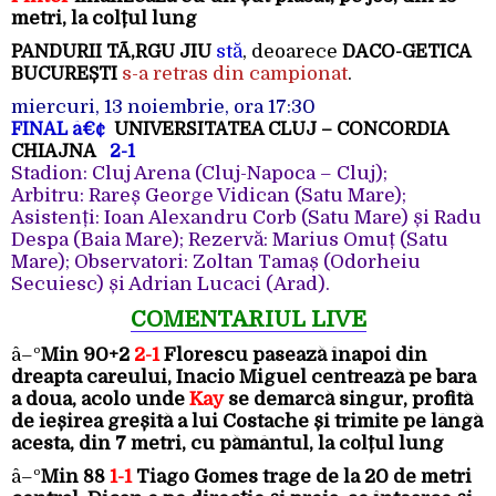
metri, la colțul lung
stă
, deoarece
PANDURII TÃ‚RGU JIU
DACO-GETICA
s-a retras din campionat
.
BUCUREȘTI
miercuri, 13 noiembrie, ora 17:30
FINAL
â€¢
UNIVERSITATEA CLUJ – CONCORDIA
CHIAJNA
2-1
Stadion: Cluj Arena (Cluj-Napoca – Cluj);
Arbitru: Rareș George Vidican (Satu Mare);
Asistenți: Ioan Alexandru Corb (Satu Mare) și Radu
Despa (Baia Mare); Rezervă: Marius Omuț (Satu
Mare); Observatori: Zoltan Tamaș (Odorheiu
Secuiesc) și Adrian Lucaci (Arad).
COMENTARIUL LIVE
â–º
Min 90+2
2-1
Florescu pasează înapoi din
dreapta careului, Inacio Miguel centrează pe bara
a doua, acolo unde
Kay
se demarcă singur, profită
de ieșirea greșită a lui Costache și trimite pe lângă
acesta, din 7 metri, cu pământul, la colțul lung
â–º
Min 88
1-1
Tiago Gomes trage de la 20 de metri