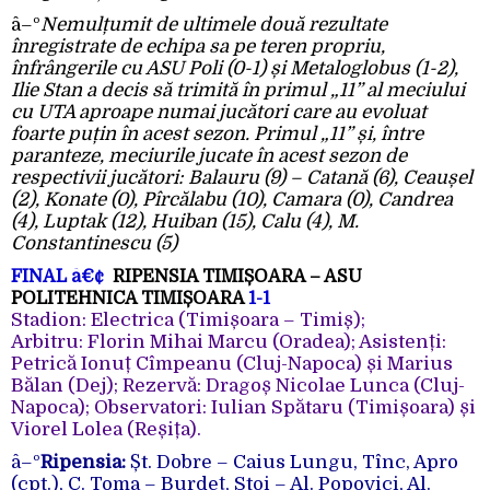
â–º
Nemulțumit de ultimele două rezultate
înregistrate de echipa sa pe teren propriu,
înfrângerile cu ASU Poli (0-1) și Metaloglobus (1-2),
Ilie Stan a decis să trimită în primul „11” al meciului
cu UTA aproape numai jucători care au evoluat
foarte puțin în acest sezon. Primul „11” și, între
paranteze, meciurile jucate în acest sezon de
respectivii jucători: Balauru (9) – Catană (6), Ceaușel
(2), Konate (0), Pîrcălabu (10), Camara (0), Candrea
(4), Luptak (12), Huiban (15), Calu (4), M.
Constantinescu (5)
FINAL
â€¢
RIPENSIA TIMIȘOARA – ASU
POLITEHNICA TIMIȘOARA
1-1
Stadion: Electrica (Timișoara – Timiș);
Arbitru: Florin Mihai Marcu (Oradea); Asistenți:
Petrică Ionuț Cîmpeanu (Cluj-Napoca) și Marius
Bălan (Dej); Rezervă: Dragoș Nicolae Lunca (Cluj-
Napoca); Observatori: Iulian Spătaru (Timișoara) și
Viorel Lolea (Reșița).
â–º
Ripensia:
Șt. Dobre – Caius Lungu,
Tînc, Apro
(cpt.),
C. Toma –
Burdeț,
Stoi –
Al. Popovici,
Al.