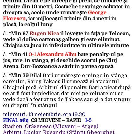
central, Dican e pe direcție și preia, se întoarce și
trimite din 10 metri, Costache respinge salvator în
dreapta sa, acolo unde urmărește
George
Florescu
, iar mijlocașul trimite din 4 metri în
plasă, la colțul lung
â–º
Min 67
Eugen Nica
îl lovește în față pe Telcean,
vede al doilea cartonaș galben și este eliminat.
Chiajna va juca în inferioritate în ultimele minute
â–º
Min 41
0-1 Alexandru Albu
bate penalty-ul pe
jos, tare, în stânga, și deschide scorul pe Cluj
Arena. Dur-Bozoancă a sărit în partea opusă
â–º
Min 39
Bilal Bari urmărește o minge în stânga
careului, Rareș Takacs îl urmează și atacantul
Chiajnei pică. Arbitrul dă penalty. Bari a picat după
ce ar fi fost împiedicat, dar nici pe reluare nu se
vede dacă a fost atins de Takacs sau și-a dat singur
cu dreptul în stângul
miercuri, 13 noiembrie, ora 19:30
FINAL
â€¢
CS MIOVENI – RAPID
1-5
Stadion: Orășenesc (Mioveni – Argeș);
Arbitru: Lucian Rusandu (Sfântu Gheorghe);