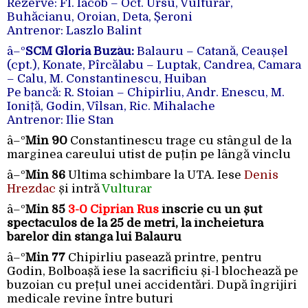
Rezerve: Fl. Iacob – Oct. Ursu, Vulturar,
Buhăcianu, Oroian, Deta, Șeroni
Antrenor: Laszlo Balint
â–º
SCM Gloria Buzău:
Balauru – Catană, Ceaușel
(cpt.), Konate, Pîrcălabu –
Luptak,
Candrea,
Camara
–
Calu, M. Constantinescu,
Huiban
Pe bancă: R. Stoian – Chipirliu, Andr. Enescu, M.
Ioniță, Godin, Vîlsan, Ric. Mihalache
Antrenor: Ilie Stan
â–º
Min 90
Constantinescu trage cu stângul de la
marginea careului utist de puțin pe lângă vinclu
â–º
Min 86
Ultima schimbare la UTA. Iese
Denis
Hrezdac
și intră
Vulturar
â–º
Min 85
3-0 Ciprian Rus
înscrie cu un șut
spectaculos de la 25 de metri, la încheietura
barelor din stânga lui Balauru
â–º
Min 77
Chipirliu pasează printre, pentru
Godin, Bolboașă iese la sacrificiu și-l blochează pe
buzoian cu prețul unei accidentări. După îngrijiri
medicale revine între buturi