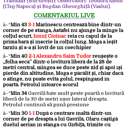
Trandafir (București); Observatori: Teodora Albon
(Cluj-Napoca) și Bogdan Gheorghiță (Vaslui).
COMENTARIUL LIVE
â–º
Min 43
3-1
Marinescu centrează bine dintr-un
corner de pe stânga, Astafei nu ajunge la minge la
colțul scurt,
Ionuț Cioinac
reia cu capul de la
prima bară și înscrie la colțul lung. Moga a ieșit
târziu și s-a și lovit de un coechipier
â–º
Min 40
2-1 Alexandru Saim Tudor
reușește o
„folha seca” dintr-o lovitură liberă de la 28 de
metri central, mingea se duce peste zid și apoi își
pierde din altitudine, Moga e păcălit și, chiar dacă
o atinge, nu poate evita golul, respingând în
poartă. Petrolul întoarce scorul
â–º
Min 34
Gavrilă bate mult peste poartă o lovitură
liberă de la 30 de metri ușor lateral dreapta.
Petrolul continuă să pună presiune
â–º
Min 30
1-1
După o centrare înaltă dintr-un
corner de pe dreapta a lui Gavrilă, Olaru câștigă
duelul aerian în stânga cu Gîrbiță, trimite cu