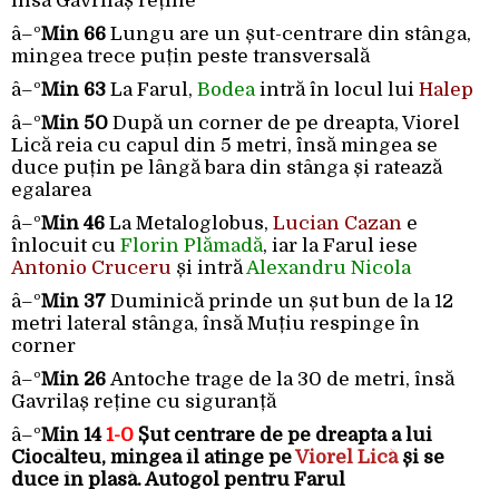
însă Gavrilaș reține
â–º
Min 66
Lungu are un șut-centrare din stânga,
mingea trece puțin peste transversală
â–º
Min 63
La Farul,
Bodea
intră în locul lui
Halep
â–º
Min 50
După un corner de pe dreapta, Viorel
Lică reia cu capul din 5 metri, însă mingea se
duce puțin pe lângă bara din stânga și ratează
egalarea
â–º
Min 46
La Metaloglobus,
Lucian Cazan
e
înlocuit cu
Florin Plămadă
, iar la Farul iese
Antonio Cruceru
și intră
Alexandru Nicola
â–º
Min 37
Duminică prinde un șut bun de la 12
metri lateral stânga, însă Muțiu respinge în
corner
â–º
Min 26
Antoche trage de la 30 de metri, însă
Gavrilaș reține cu siguranță
â–º
Min 14
1-0
Șut centrare de pe dreapta a lui
Ciocâlteu, mingea îl atinge pe
Viorel Lică
și se
duce în plasă. Autogol pentru Farul