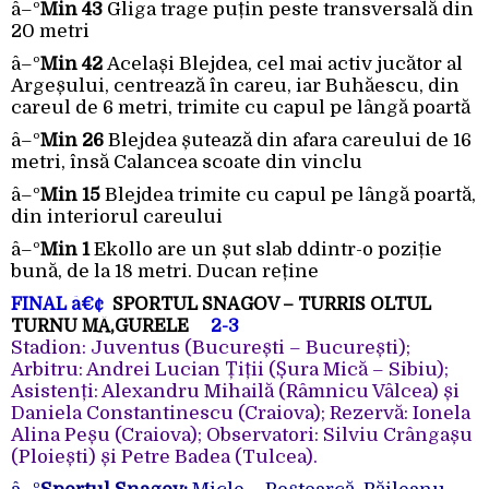
â–º
Min 43
Gliga trage puțin peste transversală din
20 metri
â–º
Min 42
Același Blejdea, cel mai activ jucător al
Argeșului, centrează în careu, iar Buhăescu, din
careul de 6 metri, trimite cu capul pe lângă poartă
â–º
Min 26
Blejdea șutează din afara careului de 16
metri, însă Calancea scoate din vinclu
â–º
Min 15
Blejdea trimite cu capul pe lângă poartă,
din interiorul careului
â–º
Min 1
Ekollo are un șut slab ddintr-o poziție
bună, de la 18 metri. Ducan reține
FINAL
â€¢
SPORTUL SNAGOV – TURRIS OLTUL
TURNU MĂ‚GURELE
2-3
Stadion: Juventus (București – București);
Arbitru: Andrei Lucian Țiții (Șura Mică – Sibiu);
Asistenți: Alexandru Mihailă (Râmnicu Vâlcea) și
Daniela Constantinescu (Craiova); Rezervă: Ionela
Alina Peșu (Craiova); Observatori: Silviu Crângașu
(Ploiești) și Petre Badea (Tulcea).