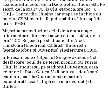
abandonului celor de la Daco-Getica București. Pe
seară, de la ora 17:30, la Cluj-Napoca, are loc „U”
Cluj – Concordia Chiajna, iar etapa se încheie cu
meciul CS Mioveni – Rapid, stabilit să înceapă de
la ora 19:30.
Majoritatea meciurilor celei de-a doua etape
intermediare din acest sezon au loc astăzi, de la
ora 14:00. Se joacă pe stadioane din Arad,
Timișoara (Electrica), Călărași, București
(Metaloglobus și Juventus) și Miercurea Ciuc.
Interesant este că Sportul Snagov a decis să își
desfășoare jocul de pe teren propriu cu Turris
Oltul la București, pe stadionul Juventus, casa
celor de la Daco-Getica. Va fi pentru a două oară
când nu joacă la Ghermănești o partidă
considerată acasă, după ce a mai evoluat și la
Buftea.