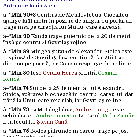
Antrenor: Ianis Zicu
â–º
Min 90+3
Contraatac Metaloglobus, Ciocâlteu
ajunge la 11 metri în poziție de singur cu portarul,
trage însă pe direcția lui Muțiu, care salvează
â–º
Min 90
Kanda trage puternic de la 20 de metri,
însă pe centru și Gavrilaș reține
â–º
Min 89
Mingea șutată de Alexandru Stoica este
respinsă de Gavrilaș, faza continuă, fariștii trag
din nou pe poartă, iar Coman respinge de pe linie
â–º
Min 80
Iese
Ovidiu Herea
și intră
Cosmin
Ionică
â–º
Min 74
Șut de la 25 de metri al lui Alexandru
Stoica, apărarea blochează în centrul careului, dar
până la Ursu, care reia slab, iar Gavrilaș reține
â–º
Min 73
La Metaloglobus,
Andrei Lungu
este
schimbat cu
Andrei Ionescu
. La Farul,
Radu Zamfir
îi ia locul lui
Ștefan Cană
â–º
Min 75
Bodea pătrunde în careu, trage pe jos,