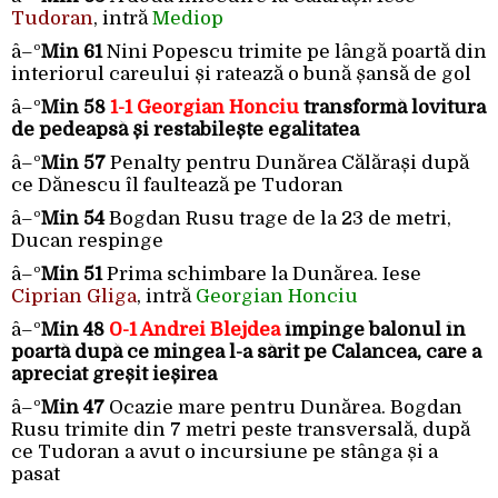
Tudoran
, intră
Mediop
â–º
Min 61
Nini Popescu trimite pe lângă poartă din
interiorul careului și ratează o bună șansă de gol
â–º
Min 58
1-1 Georgian Honciu
transformă lovitura
de pedeapsă și restabilește egalitatea
â–º
Min 57
Penalty pentru Dunărea Călărași după
ce Dănescu îl faultează pe Tudoran
â–º
Min 54
Bogdan Rusu trage de la 23 de metri,
Ducan respinge
â–º
Min 51
Prima schimbare la Dunărea. Iese
Ciprian Gliga
, intră
Georgian Honciu
â–º
Min 48
0-1 Andrei Blejdea
împinge balonul în
poartă după ce mingea l-a sărit pe Calancea, care a
apreciat greșit ieșirea
â–º
Min 47
Ocazie mare pentru Dunărea. Bogdan
Rusu trimite din 7 metri peste transversală, după
ce Tudoran a avut o incursiune pe stânga și a
pasat