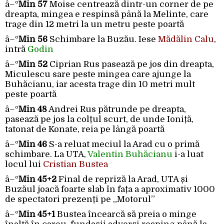
â–º
Min 57
Moise centrează dintr-un corner de pe
dreapta, mingea e respinsă până la Melinte, care
trage din 12 metri la un metru peste poartă
â–º
Min 56
Schimbare la Buzău. Iese
Mădălin Calu
,
intră
Godin
â–º
Min 52
Ciprian Rus pasează pe jos din dreapta,
Miculescu sare peste mingea care ajunge la
Buhăcianu, iar acesta trage din 10 metri mult
peste poartă
â–º
Min 48
Andrei Rus pătrunde pe dreapta,
pasează pe jos la colțul scurt, de unde Ioniță,
tatonat de Konate, reia pe lângă poartă
â–º
Min 46
S-a reluat meciul la Arad cu o primă
schimbare. La UTA,
Valentin Buhăcianu
i-a luat
locul lui
Cristian Bustea
â–º
Min 45+2
Final de repriză la Arad, UTA și
Buzăul joacă foarte slab în fața a aproximativ 1000
de spectatori prezenți pe „Motorul”
â–º
Min 45+1
Bustea încearcă să preia o minge