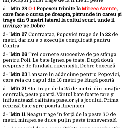
mijlocașul polist trage de la 11 metri peste
â–º
Min 28
0-1
Popescu trimite la
Mircea Axente
,
care face o cursa pe dreapta, pătrunde în careu și
trage din 9 metri lateral la coltul scurt, unde îl
învinge pe Dobre
â–º
Min 27
Contraatac, Popovici trage de la 22 de
metri, dar nu e o execuție complicată pentru
Contra
â–º
Min 26
Trei cornere succesive de pe stânga
pentru Poli. Le bate Ignea pe toate. După două
respinse de fundașii ripensiști, Dobre boxează
â–º
Min 23
Lansare în adâncime pentru Popovici,
care reia cu capul din 16 metri pe lângă poartă
â–º
Min 21
Stoi trage de la 25 de metri, din poziție
centrală, peste poartă. Vântul bate foarte tare și
influentează calitatea paselor și a jocului. Prima
repriză bate spre poarta Ripensiei
â–º
Min 11
Neagu trage în forță de la peste 30 de
metri, mingea se duce puțin peste transversală