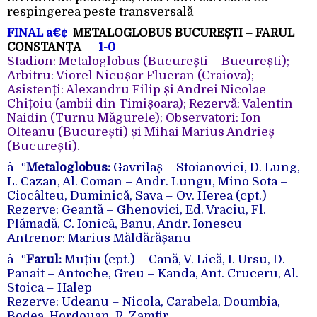
respingerea peste transversală
FINAL
â€¢
METALOGLOBUS BUCUREȘTI – FARUL
CONSTANȚA
1-0
Stadion: Metaloglobus (București – București);
Arbitru: Viorel Nicușor Flueran (Craiova);
Asistenți: Alexandru Filip și Andrei Nicolae
Chițoiu (ambii din Timișoara); Rezervă: Valentin
Naidin (Turnu Măgurele); Observatori: Ion
Olteanu (București) și Mihai Marius Andrieș
(București).
â–º
Metaloglobus:
Gavrilaș –
Stoianovici,
D. Lung,
L. Cazan,
Al. Coman –
Andr. Lungu,
Mino Sota
–
Ciocâlteu,
Duminică,
Sava
–
Ov. Herea (cpt.)
Rezerve: Geantă – Ghenovici, Ed. Vraciu, Fl.
Plămadă, C. Ionică, Banu, Andr. Ionescu
Antrenor: Marius Măldărășanu
â–º
Farul:
Muțiu (cpt.) – Cană, V. Lică, I. Ursu, D.
Panait – Antoche, Greu – Kanda, Ant. Cruceru, Al.
Stoica – Halep
Rezerve: Udeanu – Nicola, Carabela, Doumbia,
Bodea, Hordouan, R. Zamfir