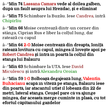
â–º
Min 74
Lassana Camara
vede al doilea galben,
după un fault asupra lui Hrezdac, și e eliminat
â–º
Min 75
Schimbare la Buzău. Iese
Candrea
, intră
Chipirliu
â–º
Min 66
Moise centrează dintr-un corner din
stânga, Ciprian Rus e liber la colțul lung, dar
ratează cu capul
â–º
Min 64
2-0
Moise centrează din dreapta, Ioniță
ratează lovitura cu capul, mingea îl lovește apoi pe
Robert Candrea
și intră în poartă la colțul din
stânga lui Balauru
â–º
Min 63
Schimbare la UTA. Iese
David
Miculescu
și intră
Alexandru Oroian
â–º
Min 59
1-0
Bolboașă degajează lung,
Valentin
Buhăcianu
scapă în viteză pe stânga, Balauru iese
din poartă, iar atacantul utist îl lobează din 22 de
metri, lateral stânga. Ceușel pare că va ajunge
mingea, dar aceasta merge cuminte în plasă, cu tot
efortul căpitanului gazdelor