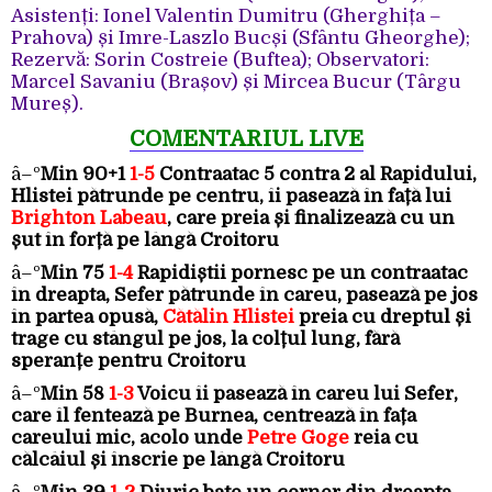
Asistenți: Ionel Valentin Dumitru (Gherghița –
Prahova) și Imre-Laszlo Bucși (Sfântu Gheorghe);
Rezervă: Sorin Costreie (Buftea); Observatori:
Marcel Savaniu (Brașov) și Mircea Bucur (Târgu
Mureș).
COMENTARIUL LIVE
â–º
Min 90+1
1-5
Contraatac 5 contra 2 al Rapidului,
Hlistei pătrunde pe centru, îi pasează în față lui
Brighton Labeau
, care preia și finalizează cu un
șut în forță pe lângă Croitoru
â–º
Min 75
1-4
Rapidiștii pornesc pe un contraatac
în dreapta, Sefer pătrunde în careu, pasează pe jos
în partea opusă,
Cătălin Hlistei
preia cu dreptul și
trage cu stângul pe jos, la colțul lung, fără
speranțe pentru Croitoru
â–º
Min 58
1-3
Voicu îi pasează în careu lui Sefer,
care îl fentează pe Burnea, centrează în fața
careului mic, acolo unde
Petre Goge
reia cu
călcâiul și înscrie pe lângă Croitoru