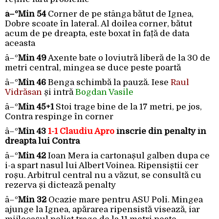
â–ºMin 54
Corner de pe stânga bătut de Ignea,
Dobre scoate în lateral. Al doilea corner, bătut
acum de pe dreapta, este boxat în față de data
aceasta
â–º
Min 49
Axente bate o loviutră liberă de la 30 de
metri central, mingea se duce peste poartă
â–º
Min 46
Benga schimbă la pauză. Iese
Raul
Vidrăsan
și intră
Bogdan Vasile
â–º
Min 45+1
Stoi trage bine de la 17 metri, pe jos,
Contra respinge în corner
â–º
Min 43
1-1 Claudiu Apro
înscrie din penalty în
dreapta lui Contra
â–º
Min 42
Ioan Mera ia cartonașul galben dupa ce
i-a spart nasul lui Albert Voinea. Ripensiștii cer
roșu. Arbitrul central nu a văzut, se consultă cu
rezerva și dictează penalty
â–º
Min 32
Ocazie mare pentru ASU Poli. Mingea
ajunge la Ignea, apărarea ripensistă visează, iar