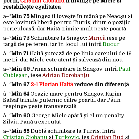
porții,
Cristian Ciobanu
îl învinge pe Micle și
restabilește egalitatea
â–º
Min 75
Mingea îl lovește în mână pe Neacșu și
este lovitură liberă pentru Turris, dintr-o poziție
periculoasă, dar Haită trimite mult peste poartă
â–º
Min 73
Schimbare la Snagov:
Mirică
iese pe
targă de pe teren, iar în locul lui intră
Bucur
â–º
Min 71
Haită șutează de pe linia careului de 16
metri, dar Micle este atent și salvează din nou
â–º
Min 69
Prima schimbare la Snagov: intră
Paul
Cubleșan
, iese
Adrian Dorobanțu
â–º
Min 67
2-1 Florian Haită
reduce din diferență
â–º
Min 64
Ocazie mare pentru Snagov. Karim
Safsaf trimite puternic către poartă, dar Păun
respinge peste transversală
â–º
Min 60
George Micle apără și el un penalty.
Silviu Pană a executat
â–º
Min 55
Dublă schimbare la Turris. Intră
Cristian Ciobanu
și
Turkovic
, ies
Cristian Bud
și