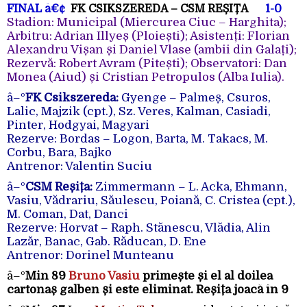
FINAL
â€¢
FK CSIKSZEREDA – CSM REȘIȚA
1-0
Stadion: Municipal (Miercurea Ciuc – Harghita);
Arbitru: Adrian Illyeș (Ploiești); Asistenți: Florian
Alexandru Vișan și Daniel Vlase (ambii din Galați);
Rezervă: Robert Avram (Pitești); Observatori: Dan
Monea (Aiud) și Cristian Petropulos (Alba Iulia).
â–º
FK Csikszereda:
Gyenge – Palmeș, Csuros,
Lalic, Majzik (cpt.), Sz. Veres, Kalman, Casiadi,
Pinter, Hodgyai, Magyari
Rezerve: Bordas – Logon, Barta, M. Takacs, M.
Corbu, Bara, Bajko
Antrenor: Valentin Suciu
â–º
CSM Reșița:
Zimmermann – L. Acka, Ehmann,
Vasiu, Vădrariu, Săulescu, Poiană, C. Cristea (cpt.),
M. Coman, Dat, Danci
Rezerve: Horvat – Raph. Stănescu, Vlădia, Alin
Lazăr, Banac, Gab. Răducan, D. Ene
Antrenor: Dorinel Munteanu
â–º
Min 89
Bruno Vasiu
primește și el al doilea
cartonaș galben și este eliminat. Reșița joacă în 9