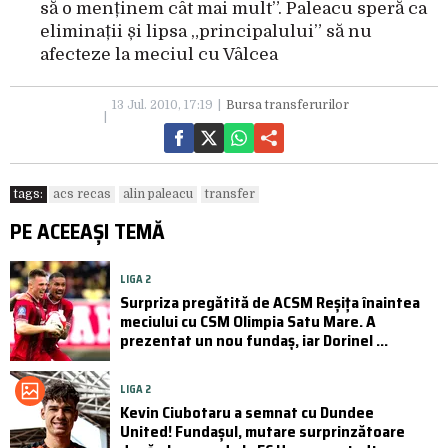
să o menținem cât mai mult”. Paleacu speră ca
eliminații și lipsa „principalului” să nu
afecteze la meciul cu Vâlcea
13 Jul. 2010, 17:19
Bursa transferurilor
tags:
acs recas
alin paleacu
transfer
PE ACEEAȘI TEMĂ
LIGA 2
Surpriza pregătită de ACSM Reșița înaintea
meciului cu CSM Olimpia Satu Mare. A
prezentat un nou fundaș, iar Dorinel ...
LIGA 2
Kevin Ciubotaru a semnat cu Dundee
United! Fundașul, mutare surprinzătoare