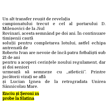
Un alt transfer reușit de revelația
campionatului trecut e cel al portarului D.
Milenovici de la Jiul
Rovinari, acesta semnând pe doi ani. În continuare
timișenii caută
soluții pentru completarea lotului, astfel echipa
antrenată de
Roberto Ivan are nevoie de încă patru fotbaliști sub
21 de ani
pentru a acoperi cerințele noului regulament, dar
și doi seniori
urmează să semneze cu „atleticii”. Printre
jucătorii vizați se află
și Lucian Ignea de la retrogradata Unirea
Sânnicolau Mare.
Enciu și Șeroni în
probe la Slatina