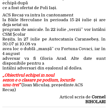
echipă după
ce a fost ofertat de Poli Iași.
ACS Recaș va intra în cantonament
la Băile Herculane în perioada 15-24 iulie și are
deja setat un
program de amicale. În 22 iulie „verzii” vor întâlni
CSM Școlar
Reșița, în 27 iulie pe Autocatania Caransebeș, în
30.07 și 10.08 va
avea loc o dublă „manșă” cu Fortuna Covaci, iar în
4 august
adversar va fi Gloria Arad. Alte date sunt
disponibile pentru a
întâlni adversari din eșalonul al doilea.
„Obiectivul echipei în noul
sezon e o clasare pe podium, locurile
unu-trei”
(Ioan Miculaș, președinte ACS
Recaș)
Articol scris de
Cornel
BIHOLARI