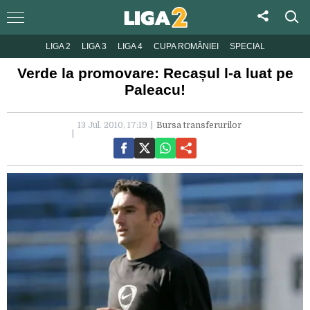
LIGA 2
LIGA 3
LIGA 4
CUPA ROMÂNIEI
SPECIAL
Verde la promovare: Recașul l-a luat pe
Paleacu!
13 Jul. 2010, 17:19
Bursa transferurilor