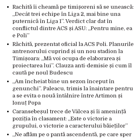
Rachită îi cheamă pe timișoreni să se unească:
„Decât trei echipe în Liga 2, mai bine una
puternică în Liga 1”. Verdict clar dat în
conflictul dintre ACS și ASU: „Pentru mine, ea
e Poli”
Răchită, prezentat oficial la ACS Poli. Planurile
antrenorului cuprind și un nou stadion la
Timișoara: „Mă voi ocupa de elaborarea și
proiectarea lui”. Clauza anti-demisie și cum îl
caută pe noul Budescu
„Am încheiat bine un sezon început în
genunchi”. Paleacu, trimis la înaintare pentru
a se evita o nouă întâlnire între Artimon și
Ionuț Popa
Caransebeșul trece de Vâlcea și îi amenință
poziția în clasament: „Este o victorie a
grupului, o victorie a caracterului băieților”
„Ne aflăm pe o pantă ascendentă, pe care sper