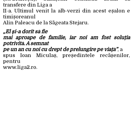
transfere din Liga a
II-a. Ultimul venit la alb-verzi din acest eșalon e
timișoreanul
Alin Paleacu de la Săgeata Stejaru.
„El și-a dorit să fie
mai aproape de familie, iar noi am fost soluția
potrivită. A semnat
pe un an cu noi cu drept de prelungire pe viață”
, a
spus Ioan Miculaș, președintele recășenilor,
pentru
www.liga2.ro.