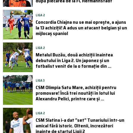
după plecarea de la FC Hermannstadt
LIGA 2
Concordia Chiajna nu se mai oprește, a ajuns
la 13 achiziții! A adus un atacant belgian și un
mijlocaș spaniol
LIGA 2
Metalul Buzău, două achiziții înaintea
debutului în Liga 2. Un japonez și un
fotbalist venit de la o formație din ...
LIGA 3
CSM Olimpia Satu Mare, achiziții pentru
promovare! Încă trei noutăți în lotul lui
Alexandru Pelici, printre care și ...
LIGA 2
CSM Slatina i-a dat ”set” Tunariului într-un
amical fără istoric. Oltenii, încrezători
înainte de startul Ligii 2