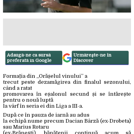
Adaugă-ne ca sursă
Urmărește-ne in
preferată în Google
Discover
Formația din „Orășelul vinului” a
trecut peste dezamăgirea din finalul sezonului,
când a ratat
promovarea în eșalonul secund și se întărește
pentru o nouă luptă
la vârf în seria ei din Liga a III-a.
După ce în pauza de iarnă au adus
la echipă nume precum Dacian Bârză (ex-Drobeta)
sau Marius Rotaru
(ex-Brănești), bănățenii continuă acum să