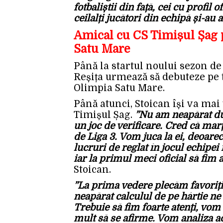
fotbaliștii din față, cei cu profi
ceilalți jucători din echipă și-au 
Amical cu CS Timișul Șag 
Satu Mare
Până la startul noului sezon d
Reșița urmează să debuteze pe
Olimpia Satu Mare.
Până atunci, Stoican își va mai 
Timișul Șag.
”Nu am neapărat du
un joc de verificare. Cred că marț
de Liga 3. Vom juca la ei, deoare
lucruri de reglat în jocul echipei
iar la primul meci oficial să fim
Stoican.
”La prima vedere plecăm favoriți
neapărat calculul de pe hârtie ne
Trebuie să fim foarte atenți, vom
mult să se afirme. Vom analiza 