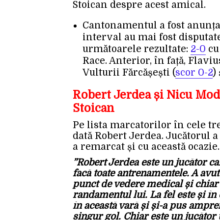
Stoican despre acest amical.
Cantonamentul a fost anunțat 
interval au mai fost disputate
următoarele rezultate:
2-0
cu
Race. Anterior, în față, Flaviu
Vulturii Fărcășești (
scor 0-2
)
Robert Jerdea și Nicu Moda
Stoican
Pe lista marcatorilor în cele tr
dată Robert Jerdea. Jucătorul a 
a remarcat și cu această ocazie
”Robert Jerdea este un jucător ca
facă toate antrenamentele. A avut 
punct de vedere medical și chiar 
randamentul lui. La fel este și în
în această vară și și-a pus ampre
singur gol. Chiar este un jucător