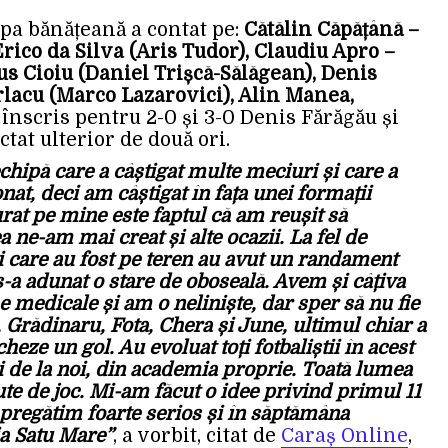
upa bănățeană a contat pe:
Cătălin Căpățână –
Erico da Silva (Aris Tudor), Claudiu Apro –
us Cioiu (Daniel Trișcă-Sălăgean), Denis
rlacu (Marco Lazarovici), Alin Manea,
 înscris pentru 2-0 și 3-0 Denis Fărăgău și
tat ulterior de două ori.
chipă care a câștigat multe meciuri și care a
at, deci am câștigat în fața unei formații
rat pe mine este faptul că am reușit să
 ne-am mai creat și alte ocazii. La fel de
ii care au fost pe teren au avut un randament
s-a adunat o stare de oboseală. Avem și câțiva
 medicale și am o neliniște, dar sper să nu fie
, Grădinaru, Fota, Chera și June, ultimul chiar a
heze un gol. Au evoluat toți fotbaliștii în acest
ri de la noi, din academia proprie. Toată lumea
te de joc. Mi-am făcut o idee privind primul 11
 pregătim foarte serios și în săptămâna
a Satu Mare”
, a vorbit, citat de
Caraș Online
,