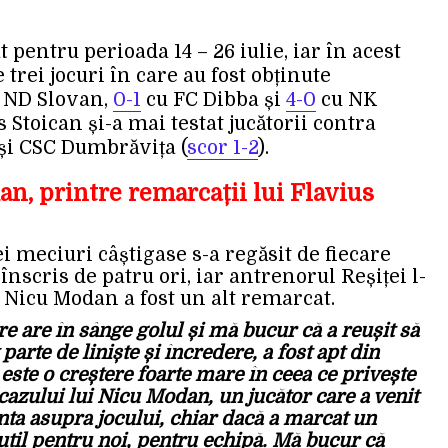
pentru perioada 14 – 26 iulie, iar în acest
 trei jocuri în care au fost obținute
 ND Slovan,
0-1
cu FC Dibba și
4-0
cu NK
s Stoican și-a mai testat jucătorii contra
 și CSC Dumbrăvița (
scor 1-2
).
n, printre remarcații lui Flavius
ei meciuri câștigase s-a regăsit de fiecare
înscris de patru ori, iar antrenorul Reșiței l-
. Nicu Modan a fost un alt remarcat.
re are în sânge golul și mă bucur că a reușit să
parte de liniște și încredere, a fost apt din
este o creștere foarte mare în ceea ce privește
 cazului lui Nicu Modan, un jucător care a venit
nta asupra jocului, chiar dacă a marcat un
 util pentru noi, pentru echipă. Mă bucur că