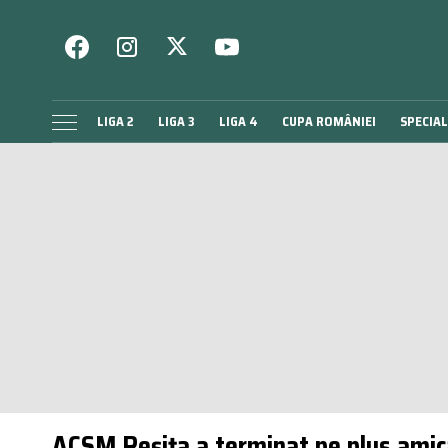
LIGA 2
LIGA 3
LIGA 4
CUPA ROMÂNIEI
SPECIAL
ACSM Reșița a terminat pe plus amicale