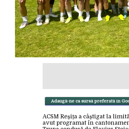
Adaugă-ne ca sursă preferată în Go
ACSM Reșița a câștigat la limită
avut programat în cantonamentu