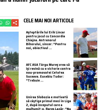
CELE MAI NOI ARTICOLE
Așteptările lui Erik Lincar
pentru jocul cu Concordia
Chiajna. Antrenorul
Bihorului, sincer: ”Pentru
noi, obiectivul ...
AFC ASA Târgu Mureș vrea să
își revină cu o victorie contra
nou-promovatei Cetatea
Suceava. Eusebiu Tudor:
”Trebuie ...
Unirea Slobozia e motivată
să câștige primul meci în Liga
2, după începutul care a
mulțumit-o. Rareș Lazăr: ”Nu