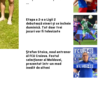
...
Etapa a 2-a a Ligii 2
debutează vineri și se încheie
duminică. Tot doar trei
jocuri vor fi televizate
Ștefan Stoica, noul antrenor
al FCU Craiova. Fostul
selecționer al Moldovei,
prezentat într-un mod
inedit de olteni