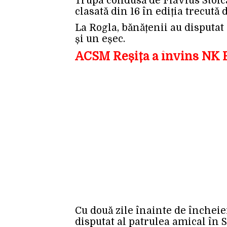
Trupa condusă de Flavius Stoica
clasată din 16 în ediția trecută
La Rogla, bănățenii au disputat p
și un eșec.
ACSM Reșița a învins NK Bi
Cu două zile înainte de încheie
disputat al patrulea amical în S