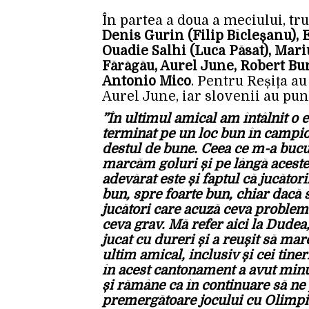
În partea a doua a meciului, tr
Denis Gurin (Filip Bîcleșanu), 
Ouadie Salhi (Luca Păsat), Mari
Fărăgău, Aurel June, Robert Bu
Antonio Mico
. Pentru Reșița au
Aurel June, iar slovenii au punc
”În ultimul amical am întâlnit o e
terminat pe un loc bun în campion
destul de bune. Ceea ce m-a bucu
marcăm goluri și pe lângă acestea
adevărat este și faptul că jucător
bun, spre foarte bun, chiar dacă 
jucători care acuză ceva probleme
ceva grav. Mă refer aici la Dudea
jucat cu dureri și a reușit să marc
ultim amical, inclusiv și cei tine
în acest cantonament a avut minu
și rămâne ca în continuare să ne
premergătoare jocului cu Olimpi