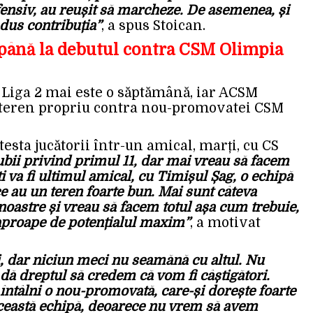
l ofensiv, au reușit să marcheze. De asemenea, și
adus contribuția”
, a spus Stoican.
până la debutul contra CSM Olimpia
e Liga 2 mai este o săptămână, iar ACSM
 teren propriu contra nou-promovatei CSM
testa jucătorii într-un amical, marți, cu CS
bii privind primul 11, dar mai vreau să facem
i va fi ultimul amical, cu Timișul Șag, o echipă
ce au un teren foarte bun. Mai sunt câteva
 noastre și vreau să facem totul așa cum trebuie,
 aproape de potențialul maxim”
, a motivat
, dar niciun meci nu seamănă cu altul. Nu
 dă dreptul să credem că vom fi câștigători.
 întâlni o nou-promovată, care-și dorește foarte
această echipă, deoarece nu vrem să avem