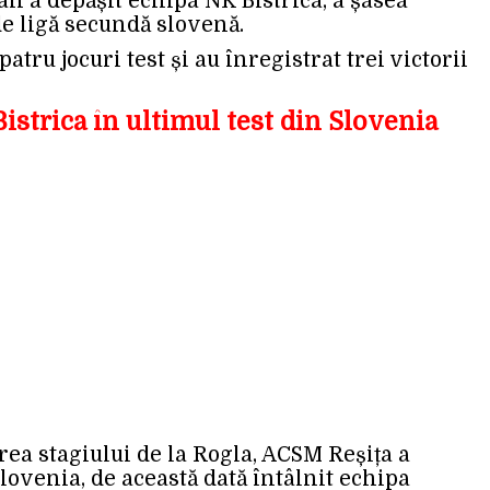
n a depășit echipa NK Bistrica, a șasea
 de ligă secundă slovenă.
atru jocuri test și au înregistrat trei victorii
strica în ultimul test din Slovenia
rea stagiului de la Rogla, ACSM Reșița a
lovenia, de această dată întâlnit echipa