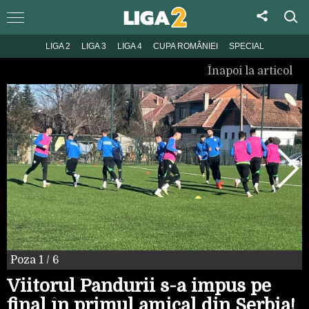
LIGA 2
LIGA 3
LIGA 4
CUPA ROMÂNIEI
SPECIAL
Înapoi la articol
Poza
1
/ 6
Viitorul Pandurii s-a impus pe
final în primul amical din Serbia!