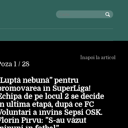
Înapoi la articol
Poza
1
/ 28
”Luptă nebună” pentru
promovarea în SuperLiga!
Echipa de pe locul 2 se decide
în ultima etapă, după ce FC
Voluntari a învins Sepsi OSK.
Florin Pîrvu: ”S-au văzut