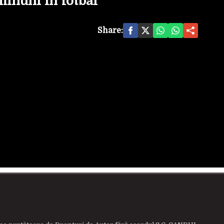
minuni în fotbal”
Share: