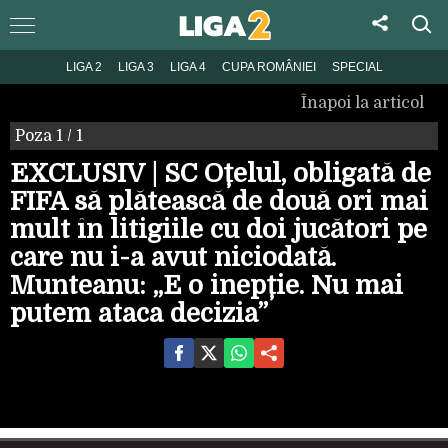
LIGA 2
LIGA 3
LIGA 4
CUPA ROMÂNIEI
SPECIAL
Înapoi la articol
Poza
1
/ 1
EXCLUSIV | SC Oțelul, obligată de
FIFA să plătească de două ori mai
mult în litigiile cu doi jucători pe
care nu i-a avut niciodată.
Munteanu: „E o inepție. Nu mai
putem ataca decizia”