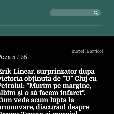
Înapoi la articol
Poza
5
/ 65
Erik Lincar, surprinzător după
victoria obținută de ”U” Cluj cu
Petrolul: ”Murim pe margine,
albim și o să facem infarct”.
Cum vede acum lupta la
promovare, discursul despre