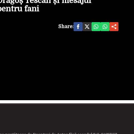
Dragoș Tescan și mesajul
pentru fani
Share: