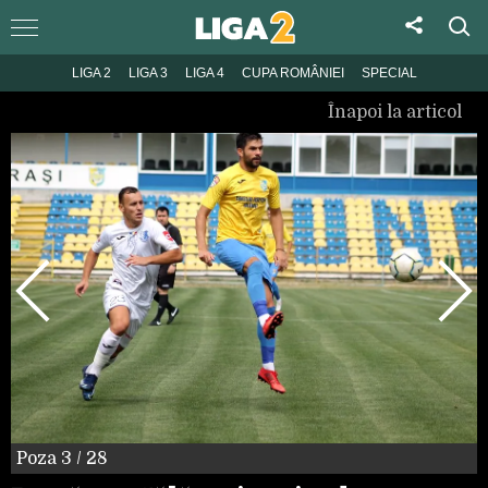
LIGA 2
LIGA 3
LIGA 4
CUPA ROMÂNIEI
SPECIAL
Înapoi la articol
Poza
3
/ 28