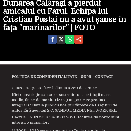
Dunărea Călărași a pierdut
amicalul cu Farul. Echipa lui
Cristian Pustai nu a avut șanse în
fața ”marinarilor” | FOTO
POLITICA DE CONFIDENTIALITATE
GDPR
CONTACT
Citarea se poate face în limita a 250 de semne.
Nici o instituţie sau persoană (site-uri, instituţii mass-
media, firme de monitorizare) nu poate reproduce
integral scrierile publicistice purtătoare de Drepturi de
Autor fără acordul S.C. GANDUL MEDIA NETWORK SRL.
Decizia ONJN nr. 1598/16.09.2021. Jocurile de noroc sunt
interzise minorilor.
© 2008 - 2026 www.prosport.ro Toate drepturile