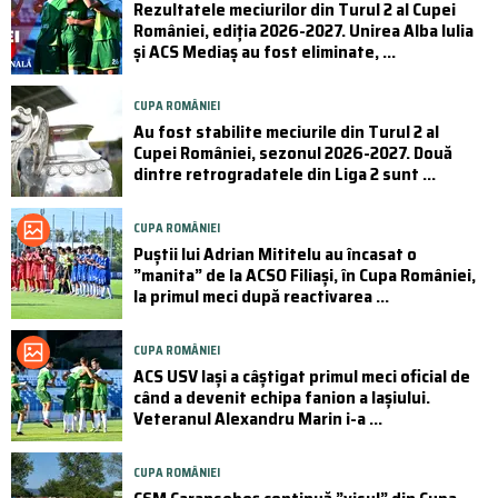
Rezultatele meciurilor din Turul 2 al Cupei
României, ediția 2026-2027. Unirea Alba Iulia
și ACS Mediaș au fost eliminate, ...
CUPA ROMÂNIEI
Au fost stabilite meciurile din Turul 2 al
Cupei României, sezonul 2026-2027. Două
dintre retrogradatele din Liga 2 sunt ...
CUPA ROMÂNIEI
Puştii lui Adrian Mititelu au încasat o
”manita” de la ACSO Filiaşi, în Cupa României,
la primul meci după reactivarea ...
CUPA ROMÂNIEI
ACS USV Iași a câștigat primul meci oficial de
când a devenit echipa fanion a Iașiului.
Veteranul Alexandru Marin i-a ...
CUPA ROMÂNIEI