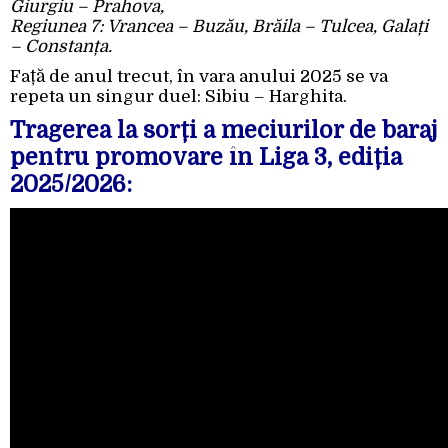
Giurgiu – Prahova,
Regiunea 7: Vrancea – Buzău, Brăila – Tulcea, Galați
– Constanța.
Față de anul trecut, în vara anului 2025 se va
repeta un singur duel: Sibiu – Harghita.
Tragerea la sorți a meciurilor de baraj
pentru promovare în Liga 3, ediția
2025/2026: