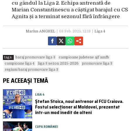
cu gândul la Liga 2. Echipa antrenată de
Marian Constantinescu a câștigat barajul cu CS
Agnita și a terminat sezonul fără înfrângere
Marius ANGHEL
03 Feb. 2025, 12:18
Liga 4
tags:
baraj promovare liga 3
campioane judetene ajf amfb
campioane liga 4
liga 3 sezon 2025-2026
promovare liga 3
regiuni baraj promovare liga 3
PE ACEEAȘI TEMĂ
LIGA 4
Ștefan Stoica, noul antrenor al FCU Craiova.
Fostul selecționer al Moldovei, prezentat
într-un mod inedit de olteni
CUPA ROMÂNIEI