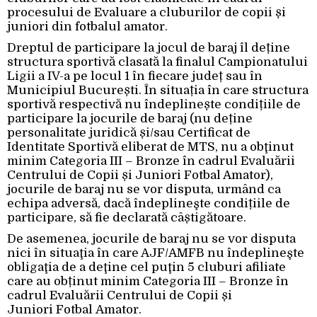
procesului de Evaluare a cluburilor de copii și
juniori din fotbalul amator.
Dreptul de participare la jocul de baraj îl deține
structura sportivă clasată la finalul Campionatului
Ligii a IV-a pe locul 1 în fiecare județ sau în
Municipiul București. În situația în care structura
sportivă respectivă nu îndeplinește condițiile de
participare la jocurile de baraj (nu deține
personalitate juridică și/sau Certificat de
Identitate Sportivă eliberat de MTS, nu a obţinut
minim Categoria III – Bronze în cadrul Evaluării
Centrului de Copii și Juniori Fotbal Amator),
jocurile de baraj nu se vor disputa, urmând ca
echipa adversă, dacă îndeplineşte condițiile de
participare, să fie declarată câștigătoare.
De asemenea, jocurile de baraj nu se vor disputa
nici în situaţia în care AJF/AMFB nu îndeplineşte
obligaţia de a deţine cel puţin 5 cluburi afiliate
care au obținut minim Categoria III – Bronze în
cadrul Evaluării Centrului de Copii și
Juniori Fotbal Amator.