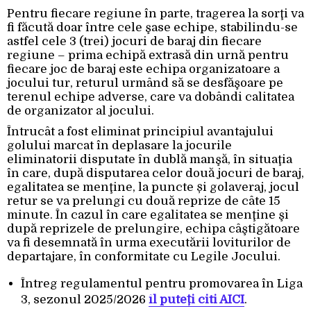
Pentru fiecare regiune în parte, tragerea la sorţi va
fi făcută doar între cele şase echipe, stabilindu-se
astfel cele 3 (trei) jocuri de baraj din fiecare
regiune – prima echipă extrasă din urnă pentru
fiecare joc de baraj este echipa organizatoare a
jocului tur, returul urmând să se desfăşoare pe
terenul echipe adverse, care va dobândi calitatea
de organizator al jocului.
Întrucât a fost eliminat principiul avantajului
golului marcat în deplasare la jocurile
eliminatorii disputate în dublă manşă, în situaţia
în care, după disputarea celor două jocuri de baraj,
egalitatea se menţine, la puncte și golaveraj, jocul
retur se va prelungi cu două reprize de câte 15
minute. În cazul în care egalitatea se menţine şi
după reprizele de prelungire, echipa câştigătoare
va fi desemnată în urma executării loviturilor de
departajare, în conformitate cu Legile Jocului.
Întreg regulamentul pentru promovarea în Liga
3, sezonul 2025/2026
îl puteți citi AICI
.