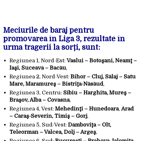
Meciurile de baraj pentru
promovarea în Liga 3, rezultate în
urma tragerii la sorți, sunt:
Regiunea 1, Nord-Est:
Vaslui – Botoşani, Neamţ –
Iaşi, Suceava – Bacău
,
Regiunea 2, Nord-Vest:
Bihor – Cluj, Sălaj – Satu
Mare, Maramureş – Bistriţa-Năsăud
,
Regiunea 3, Centru:
Sibiu – Harghita, Mureş –
Braşov, Alba – Covasna
,
Regiunea 4, Vest:
Mehedinţi –
Hunedoara
,
Arad
– Caraş-Severin, Timiş – Gorj
,
Regiunea 5, Sud-Vest:
Dâmboviţa
–
Olt,
Teleorman – Vâlcea,
Dolj – Argeş
,
Regiunea 6, Sud:
Bucureşti
–
Prahova
,
Ialomiţa