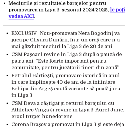
Meciurile și rezultatele barajelor pentru
promovarea în Liga 3, sezonul 2024/2025,
le poți
vedea AICI
.
EXCLUSIV | Nou-promovata Nera Bogodinț va
juca pe Clisura Dunării, într-un oraș care n-a
mai găzduit meciuri la Liga 3 de 20 de ani
CSM Pașcani revine în Liga 3 după o pauză de
patru ani. ”Este foarte important pentru
comunitate, pentru jucătorii tineri din zonă”
Petrolul Hârtiești, promovare istorică în anul
în care împlinește 40 de ani de la înființare.
Echipa din Argeș caută variante să poată juca
în Liga 3
CSM Deva a câștigat și returul barajului cu
Athletico Vinga și revine în Liga 3! Aurel June,
eroul trupei hunedorene
Corona Brașov a promovat în Liga 3 și este deja