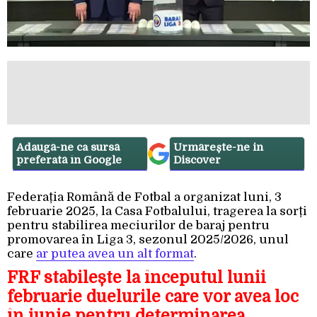
Adaugă-ne ca sursă
Urmărește-ne in
preferată în Google
Discover
Federația Română de Fotbal a organizat luni, 3
februarie 2025, la Casa Fotbalului, tragerea la sorți
pentru stabilirea meciurilor de baraj pentru
promovarea în Liga 3, sezonul 2025/2026, unul
care
ar putea avea un alt format
.
FRF stabilește la începutul lunii
februarie duelurile care vor avea loc
în iunie pentru determinarea