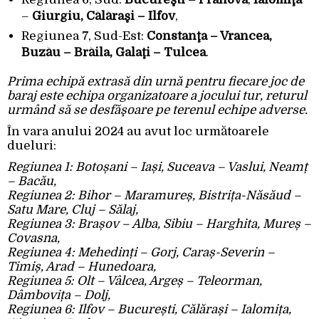
–
Giurgiu, Călăraşi – Ilfov
,
Regiunea 7, Sud-Est:
Constanţa
– Vrancea,
Buzău – Brăila, Galaţi – Tulcea
.
Prima echipă extrasă din urnă pentru fiecare joc de
baraj este echipa organizatoare a jocului tur, returul
urmând să se desfăşoare pe terenul echipe adverse.
În vara anului 2024 au avut loc următoarele
dueluri:
Regiunea 1: Botoșani – Iași, Suceava – Vaslui, Neamț
– Bacău,
Regiunea 2: Bihor – Maramureș, Bistrița-Năsăud –
Satu Mare, Cluj – Sălaj,
Regiunea 3: Brașov – Alba, Sibiu – Harghita, Mureș –
Covasna,
Regiunea 4: Mehedinți – Gorj, Caraș-Severin –
Timiș, Arad – Hunedoara,
Regiunea 5: Olt – Vâlcea, Argeș – Teleorman,
Dâmbovița – Dolj,
Regiunea 6: Ilfov – București, Călărași – Ialomița,