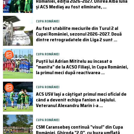
României, ediția 2026-2027. Unirea Alba Iulia
și ACS Mediaș au fost eliminate, ...
CUPA ROMÂNIEI
Au fost stabilite meciurile din Turul 2 al
Cupei României, sezonul 2026-2027. Două
dintre retrogradatele din Liga 2 sunt ...
CUPA ROMÂNIEI
Puştii lui Adrian Mititelu au încasat o
”manita” de la ACSO Filiaşi, în Cupa României,
la primul meci după reactivarea ...
CUPA ROMÂNIEI
ACS USV Iași a câștigat primul meci oficial de
când a devenit echipa fanion a Iașiului.
Veteranul Alexandru Marin i-a ...
CUPA ROMÂNIEI
CSM Caransebeș continuă ”visul” din Cupa
României. Ghiroda ”2.0”, cu buza umflată