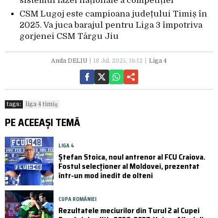
sistemul fazei naționale a competiției
CSM Lugoj este campioana județului Timiș în
2025. Va juca barajul pentru Liga 3 împotriva
gorjenei CSM Târgu Jiu
Anda DELIU
18 Jul. 2025, 16:12
Liga 4
tags:
liga 4 timiș
PE ACEEAȘI TEMĂ
LIGA 4
Ștefan Stoica, noul antrenor al FCU Craiova.
Fostul selecționer al Moldovei, prezentat
într-un mod inedit de olteni
CUPA ROMÂNIEI
Rezultatele meciurilor din Turul 2 al Cupei