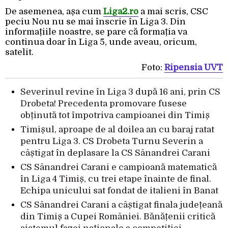
De asemenea, așa cum
Liga2.ro
a mai scris, CSC
peciu Nou nu se mai înscrie în Liga 3. Din
informațiile noastre, se pare că formația va
continua doar în Liga 5, unde aveau, oricum,
satelit.
Foto:
Ripensia UVT
Severinul revine în Liga 3 după 16 ani, prin CS
Drobeta! Precedenta promovare fusese
obținută tot împotriva campioanei din Timiș
Timișul, aproape de al doilea an cu baraj ratat
pentru Liga 3. CS Drobeta Turnu Severin a
câștigat în deplasare la CS Sânandrei Carani
CS Sânandrei Carani e campioană matematică
în Liga 4 Timiș, cu trei etape înainte de final.
Echipa unicului sat fondat de italieni în Banat
CS Sânandrei Carani a câștigat finala județeană
din Timiș a Cupei României. Bănățenii critică