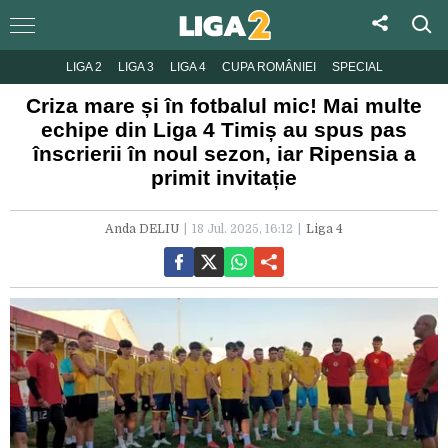
LIGA 2
LIGA 3
LIGA 4
CUPA ROMÂNIEI
SPECIAL
Criza mare și în fotbalul mic! Mai multe
echipe din Liga 4 Timiș au spus pas
înscrierii în noul sezon, iar Ripensia a
primit invitație
Anda DELIU
18 Jul. 2025, 16:12
Liga 4